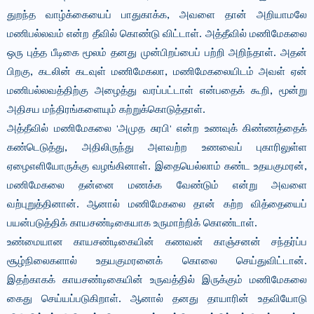
துறந்த வாழ்க்கையைப் பாதுகாக்க, அவளை தான் அறியாமலே
மணிபல்லவம் என்ற தீவில் கொண்டு விட்டாள். அத்தீவில் மணிமேகலை
ஒரு புத்த பீடிகை மூலம் தனது முன்பிறப்பைப் பற்றி அறிந்தாள். அதன்
பிறகு, கடலின் கடவுள் மணிமேகலா, மணிமேகலையிடம் அவள் ஏன்
மணிபல்லவத்திற்கு அழைத்து வரப்பட்டாள் என்பதைக் கூறி, மூன்று
அதிசய மந்திரங்களையும் கற்றுக்கொடுத்தாள்.
அத்தீவில் மணிமேகலை 'அமுத சுரபி' என்ற உணவுக் கிண்ணத்தைக்
கண்டெடுத்து, அதிலிருந்து அளவற்ற உணவைப் புகாரிலுள்ள
ஏழைஎளியோருக்கு வழங்கினாள். இதையெல்லாம் கண்ட உதயகுமரன்,
மணிமேகலை தன்னை மணக்க வேண்டும் என்று அவளை
வற்புறுத்தினான். ஆனால் மணிமேகலை தான் கற்ற வித்தையைப்
பயன்படுத்திக் காயசண்டிகையாக உருமாற்றிக் கொண்டாள்.
உண்மையான காயசண்டிகையின் கணவன் காஞ்சனன் சந்தர்ப்ப
சூழ்நிலைகளால் உதயகுமரனைக் கொலை செய்துவிட்டான்.
இதற்காகக் காயசண்டிகையின் உருவத்தில் இருக்கும் மணிமேகலை
கைது செய்யப்படுகிறாள். ஆனால் தனது தாயாரின் உதவியோடு