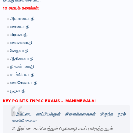
இங்கு காண்கிறோம்.
10 சமயக் கணக்கர்:
அளவைவாதி
சைவவாதி
பிரமவாதி
வைணவாதி
வேதவாதி
ஆசீவகவாதி
நிகண்டவாதி
சாங்கியவாதி
வைசேடிகவாதி
பூதவாதி
KEY POINTS TNPSC EXAMS -
MANIMEGALAI
இரட்டை காப்பியத்துள் கிளைக்கதைகள் மிகுந்த நூல்
மணிமேகலை
இரட்டை காப்பியத்துள் பிறமொழி கலப்பு மிகுந்த நூல்