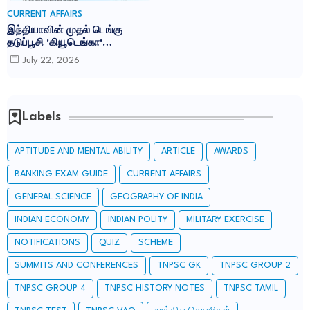
CURRENT AFFAIRS
இந்தியாவின் முதல் டெங்கு
தடுப்பூசி 'கியூடெங்கா'
(Qdenga): TNPSC CURRENT
July 22, 2026
AFFAIRS IN TAMIL JULY 2026
Labels
APTITUDE AND MENTAL ABILITY
ARTICLE
AWARDS
BANKING EXAM GUIDE
CURRENT AFFAIRS
GENERAL SCIENCE
GEOGRAPHY OF INDIA
INDIAN ECONOMY
INDIAN POLITY
MILITARY EXERCISE
NOTIFICATIONS
QUIZ
SCHEME
SUMMITS AND CONFERENCES
TNPSC GK
TNPSC GROUP 2
TNPSC GROUP 4
TNPSC HISTORY NOTES
TNPSC TAMIL