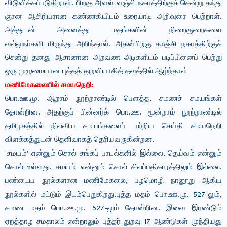
விடுவிக்கப்படுகிறாள். பிறகு அவள் வஞ்சி நகரத்திற்குச் சென்று தந்து
ஞான ஆசிரியரான கண்ணகியிடம் உரையாடி அறிவுரை பெற்றாள்.
அத்துடன் அனைத்து மதங்களின் நிறைகுறைகளை
வல்லுநர்களிடமிருந்து அறிந்தாள். அதன்பிறகு காஞ்சி நகரத்திற்குச்
சென்று தனது ஆசானான அறவண அடிகளிடம் படிப்பினைப் பெற்று
ஒரு முழுமையான புத்தத் துறவியாகித் தவத்தில் ஆழ்ந்தாள்
மணிமேகலையில் சமயநெறி:
பொ.ஊ.மு. ஆறாம் நூற்றாண்டில் பௌத்த, சமணச் சமயங்கள்
தோன்றின. அதற்குப் பின்னர்க் பொ.ஊ. மூன்றாம் நூற்றாண்டில்
தமிழகத்தில் நிலவிய சமயங்களைப் பற்றிய செய்தி சமயநெறி
விளக்கத்துடன் தெளிவாகத் தெரியவருகின்றன.
'சமயம்' என்னும் சொல் சங்கப் பாடல்களில் இல்லை. தெய்வம் என்னும்
சொல் உள்ளது. சமயம் என்னும் சொல் சிலப்பதிகாரத்திலும் இல்லை.
பண்டைய நூல்களான மணிமேகலை, பழமொழி நானூறு ஆகிய
நூல்களில் மட்டும் இடம்பெறுகிறது.புத்த மதம் பொ.ஊ.மு. 527-லும்,
சமண மதம் பொ.ஊ.மு. 527-லும் தோன்றின. இவை இரண்டும்
ஏறத்தாழ சமகாலம் என்றாலும் புத்தர் துறவு 17 ஆண்டுகள் முந்தியது