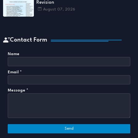
Revision
August 07, 2026
Contact Form
Name
Email
*
Message
*