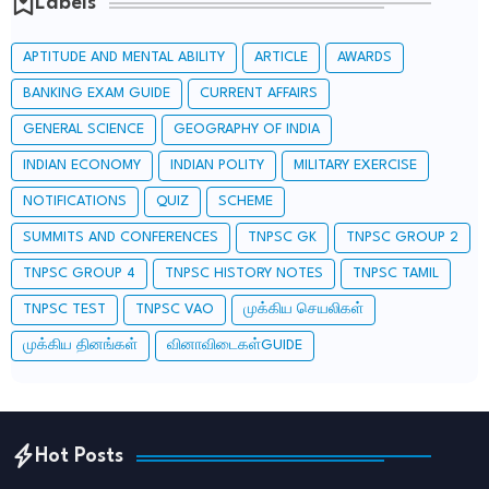
Labels
APTITUDE AND MENTAL ABILITY
ARTICLE
AWARDS
BANKING EXAM GUIDE
CURRENT AFFAIRS
GENERAL SCIENCE
GEOGRAPHY OF INDIA
INDIAN ECONOMY
INDIAN POLITY
MILITARY EXERCISE
NOTIFICATIONS
QUIZ
SCHEME
SUMMITS AND CONFERENCES
TNPSC GK
TNPSC GROUP 2
TNPSC GROUP 4
TNPSC HISTORY NOTES
TNPSC TAMIL
TNPSC TEST
TNPSC VAO
முக்கிய செயலிகள்
முக்கிய தினங்கள்
வினாவிடைகள்GUIDE
Hot Posts