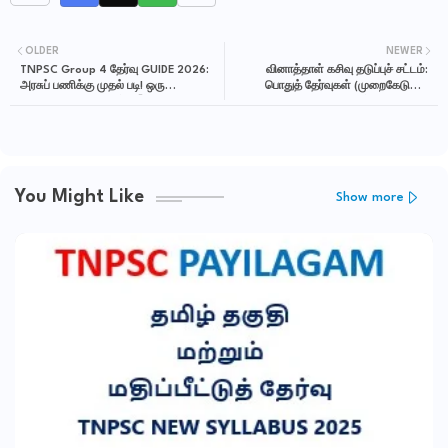
OLDER
NEWER
TNPSC Group 4 தேர்வு GUIDE 2026:
வினாத்தாள் கசிவு தடுப்புச் சட்டம்:
அரசுப் பணிக்கு முதல் படி! ஒரு
பொதுத் தேர்வுகள் (முறைகேடுகள்
முழுமையான வழிகாட்டி! 🚀
தடுப்பு) மசோதா :
You Might Like
Show more