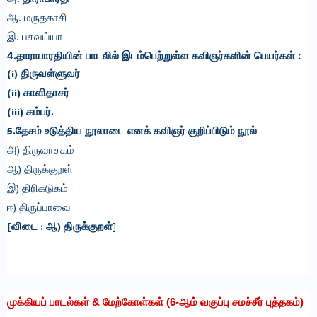
ஆ. மருதகாசி
இ. பசுவய்யா
4.தாராபாரதியின் பாடலில் இடம்பெற்றுள்ள கவிஞர்களின் பெயர்கள் :
(i) திருவள்ளுவர்
(ii) காளிதாசர்
(iii) கம்பர்.
5.தேசம் உடுத்திய நூலாடை எனக் கவிஞர் குறிப்பிடும் நூல்
அ) திருவாசகம்
ஆ) திருக்குறள்
இ) திரிகடுகம்
ஈ) திருப்பாவை
[விடை : ஆ) திருக்குறள்
]
முக்கியப் பாடல்கள் & மேற்கோள்கள் (6-ஆம் வகுப்பு சமச்சீர் புத்தகம்)