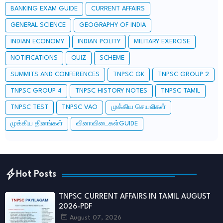
BANKING EXAM GUIDE
CURRENT AFFAIRS
GENERAL SCIENCE
GEOGRAPHY OF INDIA
INDIAN ECONOMY
INDIAN POLITY
MILITARY EXERCISE
NOTIFICATIONS
QUIZ
SCHEME
SUMMITS AND CONFERENCES
TNPSC GK
TNPSC GROUP 2
TNPSC GROUP 4
TNPSC HISTORY NOTES
TNPSC TAMIL
TNPSC TEST
TNPSC VAO
முக்கிய செயலிகள்
முக்கிய தினங்கள்
வினாவிடைகள்GUIDE
Hot Posts
TNPSC CURRENT AFFAIRS IN TAMIL AUGUST
2026-PDF
August 07, 2026