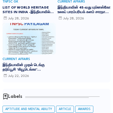
TNPSC GK
CURRENT AFFAIRS
LIST OF WORLD HERITAGE
இந்தியாவின் 45-வது யுனெஸ்கோ
SITES IN INDIA -இந்தியாவில்
உலகப் பாரம்பரியக் களம் சாரநாத்:
உள்ள 45 யுனெஸ்கோ உலக
TNPSC CURRENT AFFAIRS IN
July 28, 2026
July 28, 2026
பாரம்பரிய தளங்கள்:
TAMIL JULY 2026
CURRENT AFFAIRS
இந்தியாவின் முதல் டெங்கு
தடுப்பூசி 'கியூடெங்கா'
(Qdenga): TNPSC CURRENT
July 22, 2026
AFFAIRS IN TAMIL JULY 2026
Labels
APTITUDE AND MENTAL ABILITY
ARTICLE
AWARDS