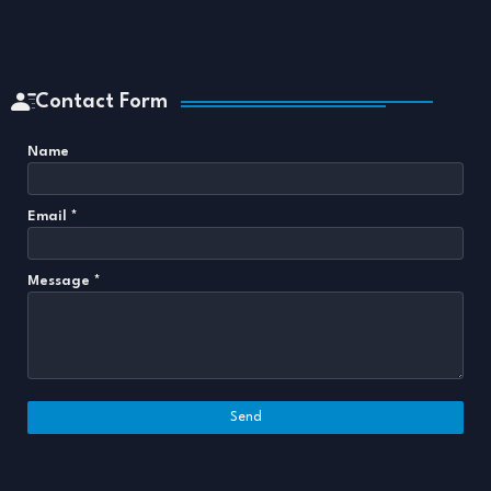
Contact Form
Name
Email
*
Message
*