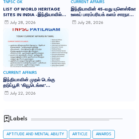
TNPSC GK
CURRENT AFFAIRS
LIST OF WORLD HERITAGE
இந்தியாவின் 45-வது யுனெஸ்கோ
SITES IN INDIA -இந்தியாவில்
உலகப் பாரம்பரியக் களம் சாரநாத்:
உள்ள 45 யுனெஸ்கோ உலக
TNPSC CURRENT AFFAIRS IN
July 28, 2026
July 28, 2026
பாரம்பரிய தளங்கள்:
TAMIL JULY 2026
CURRENT AFFAIRS
இந்தியாவின் முதல் டெங்கு
தடுப்பூசி 'கியூடெங்கா'
(Qdenga): TNPSC CURRENT
July 22, 2026
AFFAIRS IN TAMIL JULY 2026
Labels
APTITUDE AND MENTAL ABILITY
ARTICLE
AWARDS