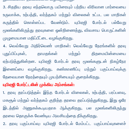
3. சிதறிய தரவு: எந்தவொரு பயிரையும் பற்றிய விரிவான பார்வையை
உருவாக்க, உற்பத்தி, வர்த்தகம் மற்றும் விலைகள் உட்பட பல மாறிகள்
கருத்தில் கொள்ளப்பட வேண்டும். யுபிஏஜி போர்டல் பல்வேறு
மூலங்களிலிருந்து தரவுகளை ஒன்றிணைத்து, விவசாய பொருட்களின்
முழுமையான மதிப்பீட்டை வழங்குகிறது.
4. வெவ்வேறு அதிர்வெண் மாறிகள்: வெவ்வேறு நேரங்களில் தரவு
புதுப்பிப்புகள், தாமதங்கள் மற்றும் திறமையின்மையை
ஏற்படுத்துகின்றன. யுபிஏஜி போர்டல் தரவு மூலங்களுடன் நிகழ்நேர
இணைப்பை வழங்குகிறது, கண்காணிப்பு மற்றும் பகுப்பாய்வுக்கு
தேவையான நேரத்தையும் முயற்சியையும் குறைக்கிறது.
யுபிஏஜி போர்ட்டலின் முக்கிய அம்சங்கள்:
1. தரவு தரப்படுத்தல்: இந்த போர்டல் விலைகள், உற்பத்தி, பரப்பளவு,
மகசூல் மற்றும் வர்த்தகம் குறித்த தரவை தரப்படுத்துகிறது, இது ஒரே
இடத்தில் அணுகக்கூடியதாக ஆக்குகிறது, பல மூலங்களிலிருந்து
தரவை தொகுக்க வேண்டிய அவசியத்தை நீக்குகிறது.
2. தரவு பகுப்பாய்வு: யுபிஏஜி போர்டல் மேம்பட்ட பகுப்பாய்வுகளைச்