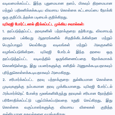
வடிவமைக்கப்பட்ட இந்த புதுமையான தளம், மிகவும் திறமையான
மற்றும் பதிலளிக்கக்கூடிய விவசாய கொள்கை கட்டமைப்பை நோக்கி
ஒரு குறிப்பிடத்தக்க படியைக் குறிக்கிறது.
யுபிஏஜி போர்ட்டலால் தீர்க்கப்பட்ட முக்கிய சவால்கள்:
1. தரப்படுத்தப்பட்ட தரவுகளின் பற்றாக்குறை: தற்போது, விவசாயத்
தரவுகள் பல்வேறு ஆதாரங்களில் சிதறிக்கிடக்கின்றன மற்றும்
பெரும்பாலும் வெவ்வேறு வடிவங்கள் மற்றும் அலகுகளில்
வழங்கப்படுகின்றன. யுபிஏஜி போர்டல் இந்த தரவை ஒரு
தரப்படுத்தப்பட்ட வடிவத்தில் ஒருங்கிணைப்பதை நோக்கமாகக்
கொண்டுள்ளது, இது பயனர்களுக்கு எளிதில் அணுகக்கூடியதாகவும்
புரிந்துகொள்ளக்கூடியதாகவும் அமைகிறது.
2. சரிபார்க்கப்பட்ட தரவு பற்றாக்குறை: துல்லியமான கொள்கை
முடிவுகளுக்கு நம்பகமான தரவு முக்கியமானது. யுபிஏஜி போர்ட்டல்
அக்மார்க்நெட் போன்ற மூலங்களிலிருந்து தரவுகள் சரியான நேரத்தில்
பரிசோதிக்கப்பட்டு புதுப்பிக்கப்படுவதை உறுதி செய்கிறது, இது
கொள்கை வகுப்பாளர்களுக்கு விவசாய விலைகள் குறித்த
துல்லியமான தகவல்களை வழங்குகிறது.