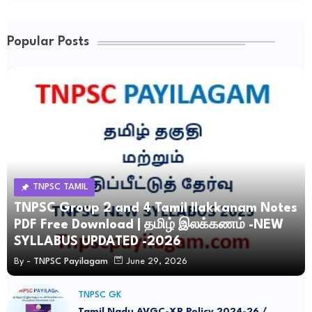
Popular Posts
TNPSC TAMIL
TNPSC Group 2 and 4 Tamil Ilakkanam Notes
PDF Free Download | தமிழ் இலக்கணம் -NEW
SYLLABUS UPDATED -2026
By -
TNPSC Payilagam
June 29, 2026
TNPSC GK
Tamil Nadu AVGC-XR Policy 2024-26 /