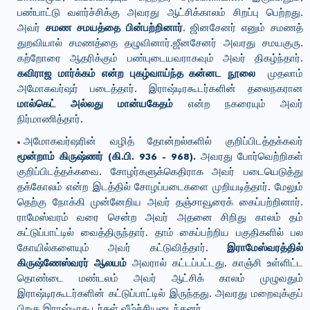
பண்பாட்டு வளர்ச்சிக்கு அவரது ஆட்சிக்காலம் சிறப்பு பெற்றது.
அவர்
சமண சமயத்தை பின்பற்றினார்
. ஜினசேனர் எனும் சமணத்
துறவியால் சமணத்தை தழுவினார்.ஜீனசேனர் அவரது சமயகுரு.
கற்றோரை ஆதரிக்கும் பண்புடையவராகவும் அவர் திகழ்ந்தார்.
கவிராஜ மார்க்கம் என்ற புகழ்வாய்ந்த கன்னட நூலை
முதலாம்
அமோகவர்ஷர் படைத்தார். இராஷ்டிரகூடர்களின் தலைநகரான
மால்கெட் அல்லது மான்யகேதம்
என்ற நகரையும் அவர்
நிர்மாணித்தார்.
அமோகவர்ஷரின் வழித் தோன்றல்களில் குறிப்பிடத்தக்கவர்
மூன்றாம் கிருஷ்ணர் (கி.பி. 936 - 968).
அவரது போர்வெற்றிகள்
குறிப்பிடத்தக்கவை. சோழர்களுக்கெதிராக அவர் படையெடுத்து
தக்கோலம் என்ற இடத்தில் சோழப்படைகளை முறியடித்தார். மேலும்
தெற்கு நோக்கி முன்னேறிய அவர் தஞ்சாவூரைக் கைப்பற்றினார்.
ராமேஸ்வரம் வரை சென்ற அவர் அதனை சிறிது காலம் தம்
கட்டுப்பாட்டில் வைத்திருந்தார். தாம் கைப்பற்றிய பகுதிகளில் பல
கோயில்களையும் அவர் கட்டுவித்தார்.
இராமேஸ்வரத்தில்
கிருஷ்ணேஸ்வரர் ஆலயம்
அவரால் கட்டப்பட்டது. காஞ்சி உள்ளிட்ட
தொண்டை மண்டலம் அவர் ஆட்சிக் காலம் முழுவதும்
இராஷ்டிரகூடர்களின் கட்டுப்பாட்டில் இருந்தது. அவரது மறைவுக்குப்
பிறகு இராஷ்டிரகூடர்கள் வீழ்ச்சியடைந்தனர்.