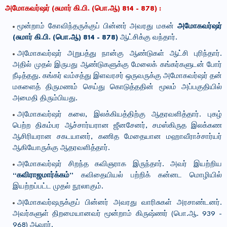
அமோகவர்ஷர் (சுமார் கி.பி. (பொ.ஆ) 814 - 878) :
மூன்றாம் கோவிந்தருக்குப் பின்னர் அவரது மகன்
அமோகவர்ஷர்
(சுமார் கி.பி. (பொ.ஆ) 814 - 878)
ஆட்சிக்கு வந்தார்.
அமோகவர்ஷர் அறுபத்து நான்கு ஆண்டுகள் ஆட்சி புரிந்தார்.
அதில் முதல் இருபது ஆண்டுகளுக்கு மேலைக் கங்கர்களுடன் போர்
நீடித்தது. கங்கர் வம்சத்து இளவரசர் ஒருவருக்கு அமோகவர்ஷர் தன்
மகளைத் திருமணம் செய்து கொடுத்ததின் மூலம் அப்பகுதியில்
அமைதி திரும்பியது.
அமோகவர்ஷர் கலை, இலக்கியத்திற்கு ஆதரவளித்தார். புகழ்
பெற்ற திகம்பர ஆச்சார்யரான ஜீனசேனர், சமஸ்கிருத இலக்கண
ஆசிரியரான சகடயானர், கணித மேதையான மஹாவீராச்சார்யர்
ஆகியோருக்கு ஆதரவளித்தார்.
அமோகவர்ஷர் சிறந்த கவிஞராக இருந்தார். அவர் இயற்றிய
“கவிராஜமார்க்கம்”
கவிதையியல் பற்றிக் கன்னட மொழியில்
இயற்றப்பட்ட முதல் நூலாகும்.
அமோகவர்ஷருக்குப் பின்னர் அவரது வாரிசுகள் அரசாண்டனர்.
அவர்களுள் திறமையானவர் மூன்றாம் கிருஷ்ணர் (பொ.ஆ. 939 -
968) ஆவார்.