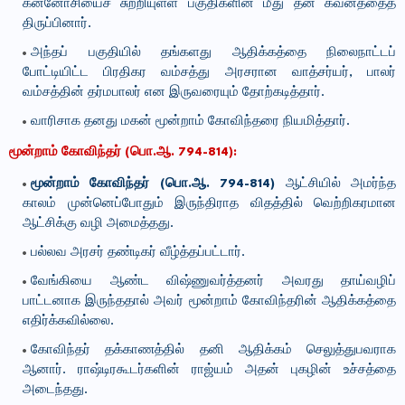
கன்னோசியைச் சுற்றியுள்ள பகுதிகளின் மீது தன் கவனத்தைத்
திருப்பினார்.
அந்தப் பகுதியில் தங்களது ஆதிக்கத்தை நிலைநாட்டப்
போட்டியிட்ட பிரதிகர வம்சத்து அரசரான வாத்சர்யர், பாலர்
வம்சத்தின் தர்மபாலர் என இருவரையும் தோற்கடித்தார்.
வாரிசாக தனது மகன் மூன்றாம் கோவிந்தரை நியமித்தார்.
மூன்றாம் கோவிந்தர் (பொ.ஆ. 794-814):
மூன்றாம் கோவிந்தர் (பொ.ஆ. 794-814)
ஆட்சியில் அமர்ந்த
காலம் முன்னெப்போதும் இருந்திராத விதத்தில் வெற்றிகரமான
ஆட்சிக்கு வழி அமைத்தது.
பல்லவ அரசர் தண்டிகர் வீழ்த்தப்பட்டார்.
வேங்கியை ஆண்ட விஷ்ணுவர்த்தனர் அவரது தாய்வழிப்
பாட்டனாக இருந்ததால் அவர் மூன்றாம் கோவிந்தரின் ஆதிக்கத்தை
எதிர்க்கவில்லை.
கோவிந்தர் தக்காணத்தில் தனி ஆதிக்கம் செலுத்துபவராக
ஆனார். ராஷ்டிரகூடர்களின் ராஜ்யம் அதன் புகழின் உச்சத்தை
அடைந்தது.