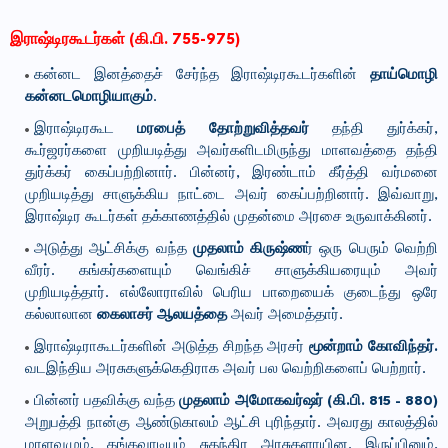
இராஷ்டிரகூடர்கள் (கி.பி. 755-975)
கன்னட இனத்தைச் சேர்ந்த இராஷ்டிரகூடர்களின்
தாய்மொழி
கன்னடமொழியாகும்
.
இராஷ்டிரகூட
மரபைத் தோற்றுவித்தவர்
தந்தி துர்க்கர்,
கூர்ஜரர்களை முறியடித்து அவர்களிடமிருந்து மாளவத்தை தந்தி
துர்க்கர் கைப்பற்றினார். பின்னர், இரண்டாம் கீர்த்தி வர்மனை
முறியடித்து சாளுக்கிய நாட்டை அவர் கைப்பற்றினார். இவ்வாறு,
இராஷ்டிர கூடர்கள் தக்காணத்தில் முதன்மை அரசை உருவாக்கினர்.
அடுத்து ஆட்சிக்கு வந்த
முதலாம் கிருஷ்ண
ர் ஒரு பெரும் வெற்றி
வீரர். கங்கர்களையும் வெங்கிச் சாளுக்கியரையும் அவர்
முறியடித்தார். எல்லோராவில் பெரிய பாறையைக் குடைந்து ஒரே
கல்லாலான
கைலாசர் ஆலயத்தை
அவர் அமைத்தார்.
இராஷ்டிராகூடர்களின் அடுத்த சிறந்த அரசர்
மூன்றாம் கோவிந்தர்.
வடஇந்திய அரசுகளுக்கெதிராக அவர் பல வெற்றிகளைப் பெற்றார்.
பின்னர் பதவிக்கு வந்த
முதலாம் அமோகவர்ஷர் (கி.பி. 815 - 880)
அறுபத்தி நான்கு ஆண்டுகாலம் ஆட்சி புரிந்தார். அவரது காலத்தில்
மாளவமும், கங்கவாடியும் சுதந்திர அரசுகளாயின. இருப்பினும்,