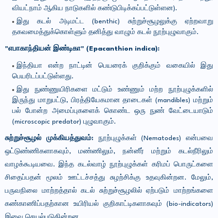
வியட்நாம் ஆகிய நாடுகளில் கண்டுபிடிக்கப்பட்டுள்ளன).
இது கடல் அடிமட்ட (benthic) சுற்றுச்சூழலுக்கு ஏற்றவாறு
தகவமைத்துக்கொள்ளும் தனித்து வாழும் கடல் நூற்புழுவாகும்.
"எபாகாந்தியன் இண்டிகா" (Epacanthion indica):
இந்தியா என்ற நாட்டின் பெயரைக் குறிக்கும் வகையில் இது
பெயரிடப்பட்டுள்ளது.
இது நுண்ணுயிரிகளை மட்டும் உண்ணும் மற்ற நூற்புழுக்களில்
இருந்து மாறுபட்டு, பிரத்தியேகமான தாடைகள் (mandibles) மற்றும்
பல் போன்ற அமைப்புகளைக் கொண்ட ஒரு நுண் வேட்டையாடும்
(microscopic predator) புழுவாகும்.
சுற்றுச்சூழல் முக்கியத்துவம்:
நூற்புழுக்கள் (Nematodes) என்பவை
ஒட்டுண்ணிகளாகவும், மண்ணிலும், நன்னீர் மற்றும் கடல்நீரிலும்
வாழக்கூடியவை. இந்த கடல்வாழ் நூற்புழுக்கள் கரிமப் பொருட்களை
சிதைப்பதன் மூலம் ஊட்டச்சத்து சுழற்சிக்கு உதவுகின்றன. மேலும்,
பருவநிலை மாற்றத்தால் கடல் சுற்றுச்சூழலில் ஏற்படும் மாற்றங்களை
கண்காணிப்பதற்கான உயிரியல் குறிகாட்டிகளாகவும் (bio-indicators)
இவை செயல்படுகின்றன.