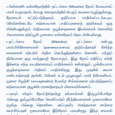
பின்னணி: வங்கதேசத்தில் தட்டம்மை (Measles) நோய் வேகமாகப்
பரவி வருவதால், பொது சுகாதாரத்தில் பெரும் கவலை எழுந்துள்ளது.
நோயைக் கட்டுப்படுத்தவும், குறிப்பாக பாதிக்கப்படக்கூடிய
பிரிவினரிடையே கடுமையான பாதிப்புகளைத் தடுக்கவும் ஒரு
மில்லியனுக்கும் அதிகமான குழந்தைகளை இலக்காகக் கொண்டு
அவசரகால தடுப்பூசி முகாமை வங்கதேசம் தொடங்கியுள்ளது.
தட்டம்மை நோய் (Measles): தட்டம்மை என்பது
பாராமிக்ஸோவைரஸ் (paramyxovirus) குடும்பத்தைச் சேர்ந்த
வைரஸால் ஏற்படும் அதிக தொற்றுத்தன்மை கொண்ட மற்றும்
தீவிரமான ஒரு காற்றுவழி நோயாகும். இது நோய் எதிர்ப்பு சக்தி
இல்லாத எந்த வயதினரையும் பாதிக்கலாம் என்றாலும், முக்கியமாக
குழந்தைகளை அதிகம் பாதிக்கிறது. இது முதலில் சுவாச
மண்டலத்தைத் தாக்கி, பின்னர் உடல் முழுவதும் பரவி நிமோனியா,
மூளை அழற்சி (encephalitis) போன்ற சிக்கல்களை ஏற்படுத்தலாம்;
கடுமையான சூழலில் மரணத்தையும் விளைவிக்கலாம்.
பரவும் விதம்: நோய்த்தொற்று உள்ளவர்கள் இருமும்போதோ
அல்லது தும்மும்போதோ வெளிப்படும் நீர்த்திவலைகள் மூலமாகவோ
(மூக்கு அல்லது தொண்டை சுரப்புகள்), அசுத்தமான காற்றை
சுவாசிப்பதன் மூலமாகவோ இந்நோய் பரவுகிறது. இந்த வைரஸ்