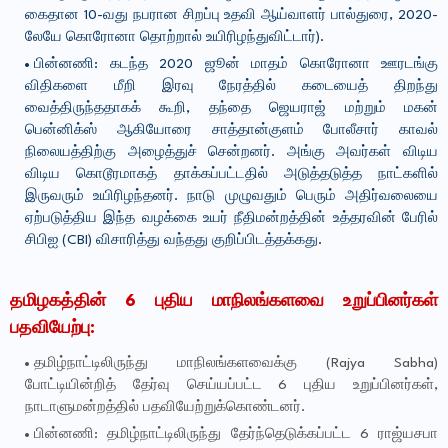
கைதான 10-வது நபரான சிறப்பு உதவி ஆய்வாளர் பால்துரை, 2020-
லேயே கொரோனா தொற்றால் உயிரிழந்துவிட்டார்).
பின்னணி: கடந்த 2020 ஜூன் மாதம் கொரோனா ஊரடங்கு
விதிகளை மீறி இரவு நேரத்தில் கடையைத் திறந்து
வைத்திருந்ததாகக் கூறி, தந்தை ஜெயராஜ் மற்றும் மகன்
பென்னிக்ஸ் ஆகியோரை சாத்தான்குளம் போலீசார் காவல்
நிலையத்திற்கு அழைத்துச் சென்றனர். அங்கு அவர்கள் விடிய
விடிய கொடூரமாகத் தாக்கப்பட்டதில் அடுத்தடுத்த நாட்களில்
இருவரும் உயிரிழந்தனர். நாடு முழுவதும் பெரும் அதிர்வலையை
ஏற்படுத்திய இந்த வழக்கை உயர் நீதிமன்றத்தின் உத்தரவின் பேரில்
சிபிஐ (CBI) விசாரித்து வந்தது குறிப்பிடத்தக்கது.
தமிழகத்தின் 6 புதிய மாநிலங்களவை உறுப்பினர்கள்
பதவியேற்பு:
தமிழ்நாட்டிலிருந்து மாநிலங்களவைக்கு (Rajya Sabha)
போட்டியின்றித் தேர்வு செய்யப்பட்ட 6 புதிய உறுப்பினர்கள்,
நாடாளுமன்றத்தில் பதவியேற்றுக்கொண்டனர்.
பின்னணி: தமிழ்நாட்டிலிருந்து தேர்ந்தெடுக்கப்பட்ட 6 ராஜ்யசபா