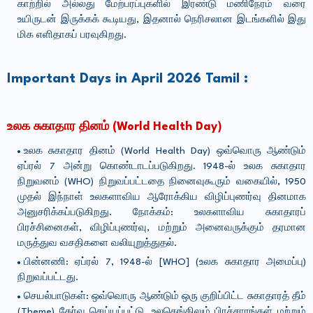
காற்றில் அல்லது மேற்பரப்புகளில் இரண்டு மணிநேரம் வரை
உயிருடன் இருக்கக் கூடியது, இதனால் நெரிசலான இடங்களில் இது
மிக எளிதாகப் பரவுகிறது.
Important Days in April 2026 Tamil :
உலக சுகாதார தினம் (World Health Day)
உலக சுகாதார தினம் (World Health Day) ஒவ்வொரு ஆண்டும்
ஏப்ரல் 7 அன்று கொண்டாடப்படுகிறது. 1948-ல் உலக சுகாதார
நிறுவனம் (WHO) நிறுவப்பட்டதை நினைவுகூரும் வகையில், 1950
முதல் இந்நாள் உலகளாவிய ஆரோக்கிய விழிப்புணர்வு தினமாக
அனுசரிக்கப்படுகிறது. நோக்கம்: உலகளாவிய சுகாதாரப்
பிரச்சினைகள், விழிப்புணர்வு, மற்றும் அனைவருக்கும் தரமான
மருத்துவ வசதிகளை வலியுறுத்துதல்.
பின்னணி: ஏப்ரல் 7, 1948-ல் [WHO] (உலக சுகாதார அமைப்பு)
நிறுவப்பட்டது.
செயல்பாடுகள்: ஒவ்வொரு ஆண்டும் ஒரு குறிப்பிட்ட சுகாதாரத் தீம்
(Theme) தேர்வு செய்யப்பட்டு, உலகெங்கிலும் பிரச்சாரங்கள் மற்றும்