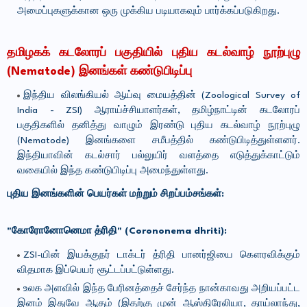
அமைப்புகளுக்கான ஒரு முக்கிய படியாகவும் பார்க்கப்படுகிறது.
தமிழகக் கடலோரப் பகுதியில் புதிய கடல்வாழ் நூற்புழு
(Nematode) இனங்கள் கண்டுபிடிப்பு
இந்திய விலங்கியல் ஆய்வு மையத்தின் (Zoological Survey of
India - ZSI) ஆராய்ச்சியாளர்கள், தமிழ்நாட்டின் கடலோரப்
பகுதிகளில் தனித்து வாழும் இரண்டு புதிய கடல்வாழ் நூற்புழு
(Nematode) இனங்களை சமீபத்தில் கண்டுபிடித்துள்ளனர்.
இந்தியாவின் கடல்சார் பல்லுயிர் வளத்தை எடுத்துக்காட்டும்
வகையில் இந்த கண்டுபிடிப்பு அமைந்துள்ளது.
புதிய இனங்களின் பெயர்கள் மற்றும் சிறப்பம்சங்கள்:
"கோரோனோனெமா த்ரிதி" (Corononema dhriti):
ZSI-யின் இயக்குநர் டாக்டர் த்ரிதி பானர்ஜியை கௌரவிக்கும்
விதமாக இப்பெயர் சூட்டப்பட்டுள்ளது.
உலக அளவில் இந்த பேரினத்தைச் சேர்ந்த நான்காவது அறியப்பட்ட
இனம் இதுவே ஆகும் (இதற்கு முன் ஆஸ்திரேலியா, தாய்லாந்து,