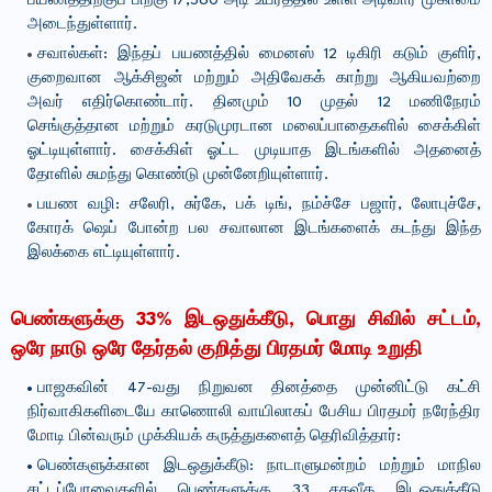
பயணத்திற்குப் பிறகு 17,560 அடி உயரத்தில் உள்ள அடிவார முகாமை
அடைந்துள்ளார்.
சவால்கள்: இந்தப் பயணத்தில் மைனஸ் 12 டிகிரி கடும் குளிர்,
குறைவான ஆக்சிஜன் மற்றும் அதிவேகக் காற்று ஆகியவற்றை
அவர் எதிர்கொண்டார். தினமும் 10 முதல் 12 மணிநேரம்
செங்குத்தான மற்றும் கரடுமுரடான மலைப்பாதைகளில் சைக்கிள்
ஓட்டியுள்ளார். சைக்கிள் ஓட்ட முடியாத இடங்களில் அதனைத்
தோளில் சுமந்து கொண்டு முன்னேறியுள்ளார்.
பயண வழி: சலேரி, சுர்கே, பக் டிங், நம்ச்சே பஜார், லோபுச்சே,
கோரக் ஷெப் போன்ற பல சவாலான இடங்களைக் கடந்து இந்த
இலக்கை எட்டியுள்ளார்.
பெண்களுக்கு 33% இடஒதுக்கீடு, பொது சிவில் சட்டம்,
ஒரே நாடு ஒரே தேர்தல் குறித்து பிரதமர் மோடி உறுதி
பாஜகவின் 47-வது நிறுவன தினத்தை முன்னிட்டு கட்சி
நிர்வாகிகளிடையே காணொலி வாயிலாகப் பேசிய பிரதமர் நரேந்திர
மோடி பின்வரும் முக்கியக் கருத்துகளைத் தெரிவித்தார்:
பெண்களுக்கான இடஒதுக்கீடு: நாடாளுமன்றம் மற்றும் மாநில
சட்டப்பேரவைகளில் பெண்களுக்கு 33 சதவீத இடஒதுக்கீடு