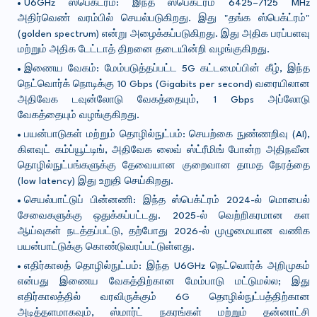
U6GHz ஸ்பெக்ட்ரம்: இந்த ஸ்பெக்ட்ரம் 6425–7125 MHz
அதிர்வெண் வரம்பில் செயல்படுகிறது. இது "தங்க ஸ்பெக்ட்ரம்"
(golden spectrum) என்று அழைக்கப்படுகிறது. இது அதிக பரப்பளவு
மற்றும் அதிக டேட்டாத் திறனை தடையின்றி வழங்குகிறது.
இணைய வேகம்: மேம்படுத்தப்பட்ட 5G கட்டமைப்பின் கீழ், இந்த
நெட்வொர்க் நொடிக்கு 10 Gbps (Gigabits per second) வரையிலான
அதிவேக டவுன்லோடு வேகத்தையும், 1 Gbps அப்லோடு
வேகத்தையும் வழங்குகிறது.
பயன்பாடுகள் மற்றும் தொழில்நுட்பம்: செயற்கை நுண்ணறிவு (AI),
கிளவுட் கம்ப்யூட்டிங், அதிவேக லைவ் ஸ்ட்ரீமிங் போன்ற அதிநவீன
தொழில்நுட்பங்களுக்கு தேவையான குறைவான தாமத நேரத்தை
(low latency) இது உறுதி செய்கிறது.
செயல்பாட்டுப் பின்னணி: இந்த ஸ்பெக்ட்ரம் 2024-ல் மொபைல்
சேவைகளுக்கு ஒதுக்கப்பட்டது. 2025-ல் வெற்றிகரமான கள
ஆய்வுகள் நடத்தப்பட்டு, தற்போது 2026-ல் முழுமையான வணிக
பயன்பாட்டுக்கு கொண்டுவரப்பட்டுள்ளது.
எதிர்காலத் தொழில்நுட்பம்: இந்த U6GHz நெட்வொர்க் அறிமுகம்
என்பது இணைய வேகத்திற்கான மேம்பாடு மட்டுமல்ல; இது
எதிர்காலத்தில் வரவிருக்கும் 6G தொழில்நுட்பத்திற்கான
அடித்தளமாகவும், ஸ்மார்ட் நகரங்கள் மற்றும் தன்னாட்சி