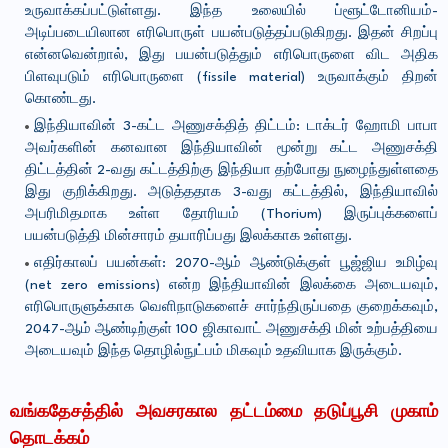
உருவாக்கப்பட்டுள்ளது. இந்த உலையில் ப்ளூட்டோனியம்-
அடிப்படையிலான எரிபொருள் பயன்படுத்தப்படுகிறது. இதன் சிறப்பு
என்னவென்றால், இது பயன்படுத்தும் எரிபொருளை விட அதிக
பிளவுபடும் எரிபொருளை (fissile material) உருவாக்கும் திறன்
கொண்டது.
இந்தியாவின் 3-கட்ட அணுசக்தித் திட்டம்: டாக்டர் ஹோமி பாபா
அவர்களின் கனவான இந்தியாவின் மூன்று கட்ட அணுசக்தி
திட்டத்தின் 2-வது கட்டத்திற்கு இந்தியா தற்போது நுழைந்துள்ளதை
இது குறிக்கிறது. அடுத்ததாக 3-வது கட்டத்தில், இந்தியாவில்
அபரிமிதமாக உள்ள தோரியம் (Thorium) இருப்புக்களைப்
பயன்படுத்தி மின்சாரம் தயாரிப்பது இலக்காக உள்ளது.
எதிர்காலப் பயன்கள்: 2070-ஆம் ஆண்டுக்குள் பூஜ்ஜிய உமிழ்வு
(net zero emissions) என்ற இந்தியாவின் இலக்கை அடையவும்,
எரிபொருளுக்காக வெளிநாடுகளைச் சார்ந்திருப்பதை குறைக்கவும்,
2047-ஆம் ஆண்டிற்குள் 100 ஜிகாவாட் அணுசக்தி மின் உற்பத்தியை
அடையவும் இந்த தொழில்நுட்பம் மிகவும் உதவியாக இருக்கும்.
வங்கதேசத்தில் அவசரகால தட்டம்மை தடுப்பூசி முகாம்
தொடக்கம்