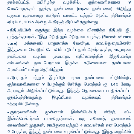
தாக்கப்பட்டு உயிரிழந்த வழக்கில், குற்றவாளிகளான 9
போலீசாருக்கும் தூக்கு தண்டனை (மரண தண்டனை) விதித்து
மதுரை முதலாவது கூடுதல் மாவட்ட மற்றும் அமர்வு நீதிமன்றம்
ஏப்ரல் 6, 2026 அன்று அதிரடித் தீர்ப்பளித்துள்ளது.
நீதிபதியின் கருத்து: இந்த வழக்கை விசாரித்த நீதிபதி ஜி.
முத்துக்குமரன், "இது அரிதினும் அரிதான வழக்கு (Rarest of rare
case). மக்களைப் பாதுகாக்க வேண்டிய காவல்துறையினரே
இத்தகைய கொடூரச் செயலில் ஈடுபட்டதால் அவர்களுக்கு சாதாரண
தண்டனை வழங்க முடியாது. எதிர்காலத்தில் இதுபோன்ற
சம்பவங்கள் நடைபெறாமல் இருக்க கடுமையான தண்டனை
அவசியம்" என்று தெரிவித்தார்.
அபராதம் மற்றும் இழப்பீடு: மரண தண்டனை மட்டுமின்றி,
குற்றவாளிகளான 9 பேருக்கும் சேர்த்து மொத்தம் ரூ. 1.40 கோடி
அபராதம் விதிக்கப்பட்டுள்ளது. இந்தத் தொகையை பாதிக்கப்பட்ட
குடும்பத்தினருக்கு இழப்பீடாக வழங்கவும் நீதிமன்றம்
உத்தரவிட்டுள்ளது.
குற்றவாளிகள்: முன்னாள் இன்ஸ்பெக்டர் ஸ்ரீதர், சப்-
இன்ஸ்பெக்டர்கள் பாலகிருஷ்ணன், ரகு கணேஷ், தலைமைக்
காவலர்கள் முருகன், சாமிதுரை மற்றும் 4 காவலர்கள் என மொத்தம்
9 பேருக்கு இந்தத் தண்டனை வழங்கப்பட்டுள்ளது. (இந்த வழக்கில்