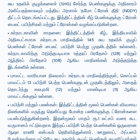
சுய உதவிக் குழுக்களைச் (SHG) சேர்ந்த பெண்களுக்கு அதிகாரம்
அளிப்பதற்காகவும் மத்திய அரசால் 'நமோ ட்ரோன் தீதி' (NDDY)
திட்டம் தொடங்கப்பட்டது. இத்திட்டத்தின் கீழ் பெண்களுக்கு ட்ரோன்
பைலட் பயிற்சிகள் மற்றும் ட்ரோன்கள் வழங்கப்படுகின்றன.
கர்நாடகாவின் சாதனை: இத்திட்டத்தின் கீழ், இந்தியாவில்
அதிகபட்சமாக கர்நாடக மாநிலத்தில் 145 சுய உதவிக் குழுப்
பெண்கள் ட்ரோன் பைலட் பயிற்சி பெற்று முதலிடத்தில் உள்ளனர்.
கர்நாடகாவிற்கு அடுத்தபடியாக உத்தரப் பிரதேசம் (128) மற்றும்
ஆந்திரப் பிரதேசம் (108) ஆகிய மாநிலங்கள் அடுத்தடுத்த
இடங்களில் உள்ளன.
மாவட்ட வாரியான நிலவரம்: கர்நாடக மாநிலத்திற்குள், கொப்பல்
மாவட்டம் 13 பயிற்சி பெற்ற பெண்களுடன் முதலிடத்திலும், அதைத்
தொடர்ந்து கலபுரகி (12) மற்றும் மாண்டியா (11) ஆகிய
மாவட்டங்களும் உள்ளன.
பயிற்சி மற்றும் பலன்கள்: இத்திட்டத்தின் மூலம் பெண்கள் விவசாய
நிலங்களில் மருந்து தெளிப்பது போன்ற பணிகளுக்கு ட்ரோன்களை
பயன்படுத்துகின்றனர். இதன்மூலம் மாதம் ரூ.1 லட்சம் வரை கூட
வருமானம் ஈட்டுவதாக இந்தப் பயிற்சி பெற்ற பெண்களில் ஒருவரான
ஆஷா ராணி என்பவர் தெரிவித்துள்ளார். ஊறுகாய், அப்பளம்
போன்றவற்றை மட்டுமே சுய உதவிக் குழுப் பெண்கள் தயாரிப்பார்கள்