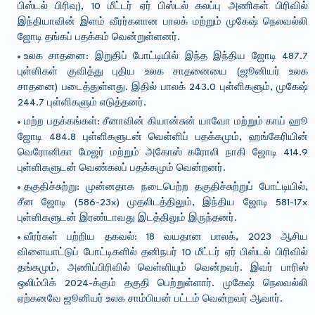
பிஸ்டல் பிரிவு), 10 மீட்டர் ஏர் பிஸ்டல் கலப்பு அணிகள் பிரிவில்
இந்தியாவின் இளம் வீரர்களான பாலக் மற்றும் முகேஷ் நெலவல்லி
ஜோடி தங்கப் பதக்கம் வென்றுள்ளனர்.
உலக சாதனை: இறுதிப் போட்டியில் இந்த இந்திய ஜோடி 487.7
புள்ளிகள் குவித்து புதிய உலக சாதனையை (ஜூனியர் உலக
சாதனை) படைத்துள்ளது. இதில் பாலக் 243.0 புள்ளிகளும், முகேஷ்
244.7 புள்ளிகளும் எடுத்தனர்.
மற்ற பதக்கங்கள்: சீனாவின் கியான்சுன் யாவோ மற்றும் காய் ஹூ
ஜோடி 484.8 புள்ளிகளுடன் வெள்ளிப் பதக்கமும், ஹங்கேரியின்
வெரோனிகா மேஜர் மற்றும் அகோஸ் கரோலி நாகி ஜோடி 414.9
புள்ளிகளுடன் வெண்கலப் பதக்கமும் வென்றனர்.
தகுதிச்சுற்று: முன்னதாக நடைபெற்ற தகுதிச்சுற்றுப் போட்டியில்,
சீன ஜோடி (586-23x) முதலிடத்திலும், இந்திய ஜோடி 581-17x
புள்ளிகளுடன் இரண்டாவது இடத்திலும் இருந்தனர்.
வீரர்கள் பற்றிய தகவல்: 18 வயதான பாலக், 2023 ஆசிய
விளையாட்டுப் போட்டிகளில் தனிநபர் 10 மீட்டர் ஏர் பிஸ்டல் பிரிவில்
தங்கமும், அணிப்பிரிவில் வெள்ளியும் வென்றவர். இவர் பாரிஸ்
ஒலிம்பிக் 2024-க்கும் தகுதி பெற்றுள்ளார். முகேஷ் நெலவல்லி
ஏற்கனவே ஜூனியர் உலக சாம்பியன் பட்டம் வென்றவர் ஆவார்.