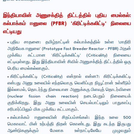
இந்தியாவின் அணுசக்தித் திட்டத்தில் புதிய மைல்கல்:
கல்பாக்கம் ஈனுலை (PFBR) 'கிரிட்டிக்கலிட்டி' நிலையை
எட்டியது
புதிய சாதனை: தமிழ்நாட்டின் கல்பாக்கத்தில் உள்ள 'மாதிரி
அதிவேக ஈனுலை' (Prototype Fast Breeder Reactor - PFBR) அதன்
முக்கிய கட்டமான 'கிரிட்டிக்கலிட்டி' (Criticality) நிலையை
எட்டியுள்ளது. இது இந்தியாவின் சிவில் அணுசக்தித் திட்டத்தில் ஒரு
பெரிய மைல்கல்லாகும்.
கிரிட்டிக்கலிட்டி (Criticality) என்றால் என்ன?: கிரிட்டிக்கலிட்டி
என்பது அணு உலையில் எந்தவொரு வெளிப்புற நியூட்ரான் உள்ளீடும்
இல்லாமல், தொடர்ந்து நிலையான அணுக்கரு பிளவுத் தொடர்வினை
(nuclear fission chain reaction) நடைபெறும் நிலையைக்
குறிக்கிறது. இது அணு உலையின் செயல்பாட்டிலும் பாதுகாப்பு
சரிபார்ப்பிலும் மிக முக்கிய கட்டமாகும்.
கல்பாக்கம் ஈனுலையின் சிறப்பம்சங்கள்: இந்த உலை 500
மெகாவாட் மின் உற்பத்தி திறன் கொண்டது. இது கடந்த இருபது
ஆண்டுகளுக்கும் மேலாக உள்நாட்டிலேயே முழுவதும்