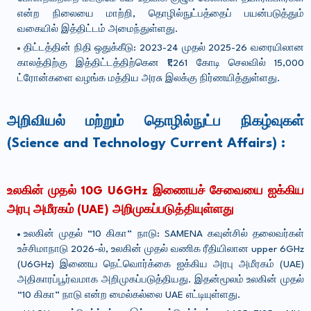
என்ற நிலையை மாற்றி, தொழில்நுட்பத்தைப் பயன்படுத்தும்
வகையில் இத்திட்டம் அமைந்துள்ளது.
திட்டத்தின் நிதி ஒதுக்கீடு: 2023-24 முதல் 2025-26 வரையிலான
காலத்திற்கு இத்திட்டத்திற்கென ₹1,261 கோடி செலவில் 15,000
ட்ரோன்களை வழங்க மத்திய அரசு இலக்கு நிர்ணயித்துள்ளது.
அறிவியல் மற்றும் தொழில்நுட்ப நிகழ்வுகள்
(Science and Technology Current Affairs) :
உலகின் முதல் 10G U6GHz இணையச் சேவையை ஐக்கிய
அரபு அமீரகம் (UAE) அறிமுகப்படுத்தியுள்ளது
உலகின் முதல் “10 கிகா” நாடு: SAMENA கவுன்சில் தலைவர்கள்
உச்சிமாநாடு 2026-ல், உலகின் முதல் வணிக ரீதியிலான upper 6GHz
(U6GHz) இணைய நெட்வொர்க்கை ஐக்கிய அரபு அமீரகம் (UAE)
அதிகாரப்பூர்வமாக அறிமுகப்படுத்தியது. இதன்மூலம் உலகின் முதல்
“10 கிகா” நாடு என்ற மைல்கல்லை UAE எட்டியுள்ளது.