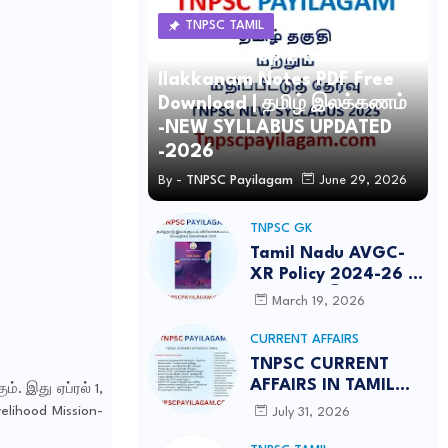
TNPSC TAMIL
TNPSC Group 2 and 4 Tamil
Ilakkanam Notes PDF Free
Download | தமிழ் இலக்கணம்
-NEW SYLLABUS UPDATED
-2026
By -
TNPSC Payilagam
June 29, 2026
TNPSC GK
Tamil Nadu AVGC-
XR Policy 2024-26 /
தமிழ்நாடு இயங்குபடம்,
March 19, 2026
விரிவாக்கப்பட்ட
மெய்நிகர் கொள்கை
CURRENT AFFAIRS
2026
TNPSC CURRENT
AFFAIRS IN TAMIL
. இது ஏப்ரல் 1,
JULY 2026-PDF
lihood Mission-
July 31, 2026