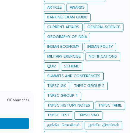
ARTICLE
AWARDS
BANKING EXAM GUIDE
CURRENT AFFAIRS
GENERAL SCIENCE
GEOGRAPHY OF INDIA
INDIAN ECONOMY
INDIAN POLITY
MILITARY EXERCISE
NOTIFICATIONS
QUIZ
SCHEME
SUMMITS AND CONFERENCES
TNPSC GK
TNPSC GROUP 2
TNPSC GROUP 4
0Comments
TNPSC HISTORY NOTES
TNPSC TAMIL
TNPSC TEST
TNPSC VAO
முக்கிய செயலிகள்
முக்கிய தினங்கள்