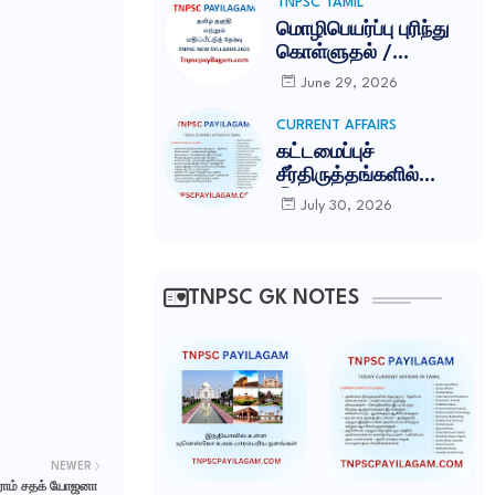
TNPSC TAMIL
மொழிபெயர்ப்பு புரிந்து
கொள்ளுதல் /
MOZHIPEYARPPU
June 29, 2026
TNPSC ILAKKANAM
NOTES
CURRENT AFFAIRS
கட்டமைப்புச்
சீர்திருத்தங்களில்
இந்தியா சாதனை:
July 30, 2026
காம்பெடீரே
அறக்கட்டளை
(Competere
Foundation)
TNPSC GK NOTES
வெளியிட்ட அறிக்கை
NEWER
ராம் சதக் யோஜனா