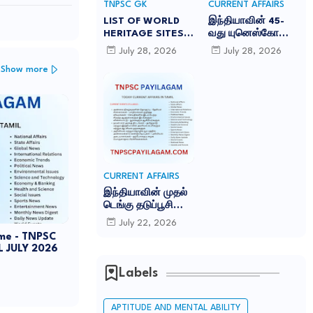
TNPSC GK
CURRENT AFFAIRS
LIST OF WORLD
இந்தியாவின் 45-
HERITAGE SITES
வது யுனெஸ்கோ
IN INDIA
உலகப் பாரம்பரியக்
July 28, 2026
July 28, 2026
-இந்தியாவில் உள்ள
களம் சாரநாத்:
Show more
45 யுனெஸ்கோ உலக
TNPSC CURRENT
பாரம்பரிய தளங்கள்:
AFFAIRS IN TAMIL
JULY 2026
CURRENT AFFAIRS
இந்தியாவின் முதல்
டெங்கு தடுப்பூசி
'கியூடெங்கா'
July 22, 2026
(Qdenga): TNPSC
me - TNPSC
CURRENT AFFAIRS
 JULY 2026
IN TAMIL JULY
2026
Labels
APTITUDE AND MENTAL ABILITY