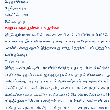
2.குறுத்தொகை
3.ஐங்குறுநூறு
4.கலித்தொகை
5.அகநானூறு
2.புறப்பொருள் நூல்கள் : 2 நூல்கள்
இருபெரும் மன்னர்களின் மண்ணாசையினால் ஏற்படுகின்ற போர்ச்செய
எட்டாதவாறு இவ்வாறெல்லாம் நடக்கும் என்று கூறியுள்ளது பாராட்ட
சொல்லியுள்ளது ஆகும். இத்தகையது என்று பிறருக்குப் புலப்படுத்தும் 
1.பதிற்றுப்பத்து
2.புறநானூறு
இங்கு, அகம்புறம் ஆகிய இரண்டும் சேர்ந்து வருவது பரிபாடல் மட்டுமே
நற்றிணை, குறுந்தொகை, ஐங்குறுநூறு, அகநானூறு ஆகியவைகள் முதல
பதிற்றுப்பத்து, புறநானூறு, பரிபாடல் ஆகியவற்றைத் தொகுத்த விவரம
அகப்பொருட்பாடல்கள் அனைத்தும் முழுமையாகக் கிடைத்துள்ளன. புறப்
எட்டுத்தொகைப் பாடல்களின் சிற்றெல்லை 3 அடி ஆகும். பேரெல்லை 14
எட்டுத்தொகையில் 700 புலவர்கள் பாடிய பாடல்கள் 2360கொண்ட
பல்வேறு காலத்தவர்கள், அரசர்கள் முதல் சாதாரண புலவர்கள் வரை 