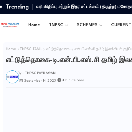
Trending
வரி விதிப்பு மற்றும் இதர சட்​டங்​கள் (திருத்த) மசோ
Home
TNPSC
SCHEMES
CURRENT 
Home
TNPSC TAMIL
எட்டுத்தொகை-டி.என்.பி.எஸ்.சி தமிழ் இலக்கியக் குறிப்
எட்டுத்தொகை-டி.என்.பி.எஸ்.சி தமிழ் இலக்
By -
TNPSC PAYILAGAM
4 minute read
September 14, 2023