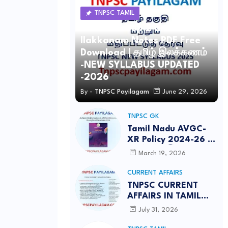
TNPSC TAMIL
TNPSC Group 2 and 4 Tamil
Ilakkanam Notes PDF Free
Download | தமிழ் இலக்கணம்
-NEW SYLLABUS UPDATED
-2026
By -
TNPSC Payilagam
June 29, 2026
TNPSC GK
Tamil Nadu AVGC-
XR Policy 2024-26 /
தமிழ்நாடு இயங்குபடம்,
March 19, 2026
விரிவாக்கப்பட்ட
மெய்நிகர் கொள்கை
CURRENT AFFAIRS
2026
TNPSC CURRENT
AFFAIRS IN TAMIL
JULY 2026-PDF
July 31, 2026