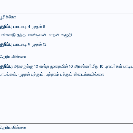
பூரிக்கோ
குறிப்பு :
பாடலடி
4
முதல்
8
பன்னாடு
தந்த
பாண்டியன்
மாறன்
வழுதி
குறிப்பு :
பாடலடி
9
முதல்
12
தெரியவில்லை
குறிப்பு:
அரசருக்கு
10
என்ற
முறையில்
10
அரசர்கள்மீது
10
புலவர்கள்
பாடி
பாடல்கள்
, (
முதல்
பத்தும்
,
பத்தாம்
பத்தும்
கிடைக்கவில்லை
தெரியவில்லை