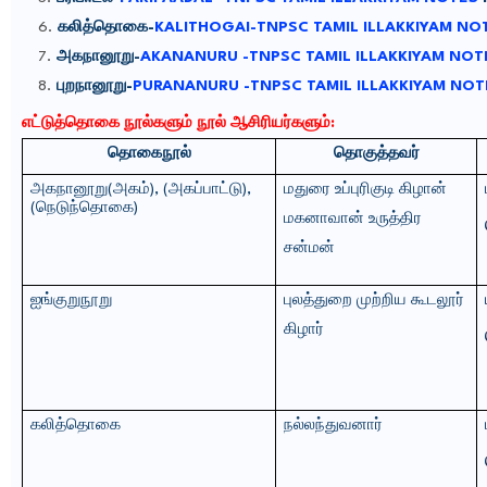
கலித்தொகை-
KALITHOGAI-TNPSC TAMIL ILLAKKIYAM NO
அகநானூறு-
AKANANURU -TNPSC TAMIL ILLAKKIYAM NO
புறநானூறு-
PURANANURU -TNPSC TAMIL ILLAKKIYAM NOT
எட்டுத்தொகை நூல்களும் நூல் ஆசிரியர்களும்:
தொகைநூல்
தொகுத்தவர்
அகநானூறு
(
அகம்
), (
அகப்பாட்டு
),
மதுரை
உப்புரிகுடி
கிழான்
(
நெடுந்தொகை
)
மகனாவான்
உருத்திர
சன்மன்
ஐங்குறுநூறு
புலத்துறை
முற்றிய
கூடலூர்
கிழார்
கலித்தொகை
நல்லந்துவனார்