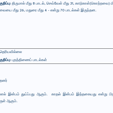
குறிப்பு:
திருமால்
மீது
8
பாடல்
,
செவ்வேள்
மீது
31,
காடுகாள்
(
கொற்றவை
)
ம
வையை
மீது
26,
மதுரை
மீது
4 -
என்று
70
பாடல்கள்
இருந்தன
.
தெரியவில்லை
குறிப்பு:
புறத்திணைப்
பாடல்கள்
்றனர்
லால் இன்பம் துய்ப்பது ஆகும். காதல் இன்பம் இத்தகையது என்று பிற
ுள் ஆகும்.