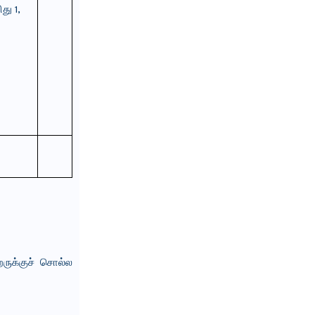
ிது
1,
ருக்குச் சொல்ல