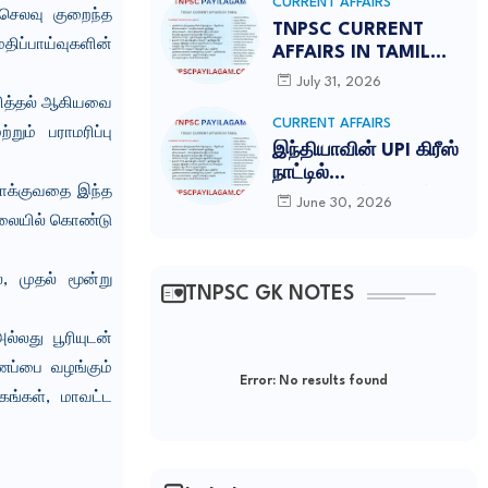
NOTES
CURRENT AFFAIRS
 செலவு குறைந்த
TNPSC CURRENT
திப்பாய்வுகளின்
AFFAIRS IN TAMIL
JULY 2026-PDF
July 31, 2026
வித்தல் ஆகியவை
CURRENT AFFAIRS
றும் பராமரிப்பு
இந்தியாவின் UPI கிரீஸ்
நாட்டில்
தாக்குவதை இந்த
அதிகாரப்பூர்வமாகத்
June 30, 2026
தொடங்கப்பட்டது-
விலையில் கொண்டு
TNPSC CURRENT
AFFAIRS IN TAMIL
 முதல் மூன்று
JUNE 2026
TNPSC GK NOTES
்லது பூரியுடன்
ைப்பை வழங்கும்
Error:
No results found
கங்கள், மாவட்ட