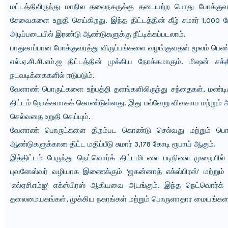
மட்டத்திலிருந்து மாநில தலைநகருக்கு தடையற்ற பொது போக்குவர
சேவைகளை உறுதி செய்கிறது. இந்த திட்டத்தின் கீழ் சுமார் 1,000 பே
அடிப்படையில் இரண்டு ஆண்டுகளுக்கு நீட்டிக்கப்படலாம்.
பாதுகாப்பான போக்குவரத்து விருப்பங்களை வழங்குவதன் மூலம் பெ
எல்.ஏ.சி.சி.எம்.ஐ திட்டத்தின் முக்கிய நோக்கமாகும். மிஷன் சக
நடவடிக்கைகளில் ஈடுபடும்.
வேளாண் பொருட்களை உற்பத்தி தளங்களிலிருந்து சந்தைகள், மண்
திட்டம் நோக்கமாகக் கொண்டுள்ளது. இது பல்வேறு விவசாய மற்றும் 
செல்வதை உறுதி செய்யும்.
வேளாண் பொருட்களை திறம்பட கொண்டு செல்வது மற்றும் பொருள
ஆண்டுகளுக்கான திட்ட மதிப்பீடு சுமார் 3,178 கோடி ரூபாய் ஆகும்.
இத்திட்டம் பேருந்து நெட்வொர்க் திட்டமிடலை படிநிலை முறைய
புவனேஸ்வர் வழியாக இணைக்கும் 'ஜகன்னாத் எக்ஸ்பிரஸ்' மற்று
'எல்ஏசிஎம்ஐ' எக்ஸ்பிரஸ் ஆகியவை அடங்கும். இந்த நெட்வொர்க
தலைமையகங்கள், முக்கிய நகரங்கள் மற்றும் பொருளாதார மையங்களை 