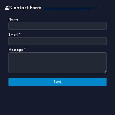
Contact Form
Name
Email
*
Message
*