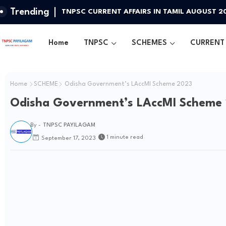
Trending
TNPSC CURRENT AFFAIRS IN TAMIL AUGUST 2
Home
TNPSC
SCHEMES
CURRENT 
Home
SCHEME
Odisha Government’s LAccMI Scheme 2023
Odisha Government’s LAccMI Scheme
By -
TNPSC PAYILAGAM
1 minute read
September 17, 2023