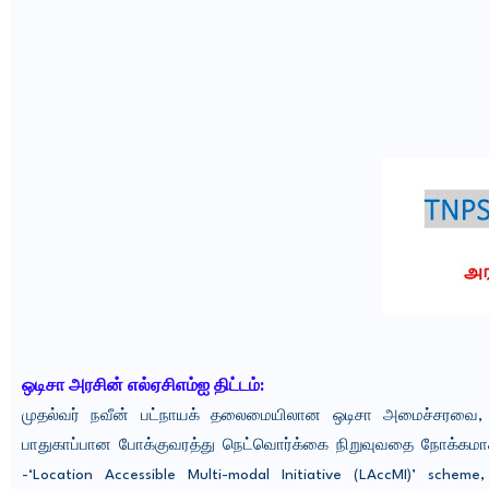
ஒடிசா அரசின் எல்ஏசிஎம்ஐ திட்டம்:
முதல்வர் நவீன் பட்நாயக் தலைமையிலான ஒடிசா அமைச்சரவை, ம
பாதுகாப்பான போக்குவரத்து நெட்வொர்க்கை நிறுவுவதை நோக்கமாக
-
‘Location Accessible Multi-modal Initiative (LAccMI)’ scheme,