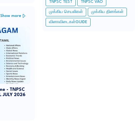
TNPSC TEST
TNPSC VAO
முக்கிய செயலிகள்
முக்கிய தினங்கள்
Show more
வினாவிடைகள்GUIDE
me - TNPSC
 JULY 2026