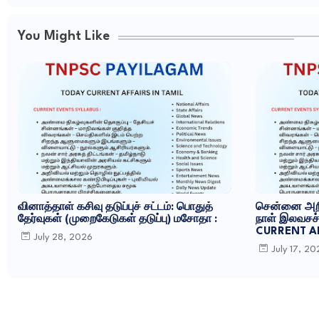
You Might Like
வினாத்தாள் கசிவு தடுப்புச் சட்டம்: பொதுத்
சென்னை அறி
தேர்வுகள் (முறைகேடுகள் தடுப்பு) மசோதா :
நாள் இலவசச் 
CURRENT AF
July 28, 2026
July 17, 2