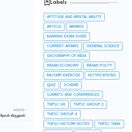
Labels
APTITUDE AND MENTAL ABILITY
ARTICLE
AWARDS
BANKING EXAM GUIDE
CURRENT AFFAIRS
GENERAL SCIENCE
GEOGRAPHY OF INDIA
INDIAN ECONOMY
INDIAN POLITY
MILITARY EXERCISE
NOTIFICATIONS
QUIZ
SCHEME
SUMMITS AND CONFERENCES
TNPSC GK
TNPSC GROUP 2
NEWER
TNPSC GROUP 4
நோபல் விருதுகள்:
TNPSC HISTORY NOTES
TNPSC TAMIL