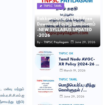
TNPSC TAMIL
TNPSC Group 2 and 4 Tamil
Ilakkanam Notes PDF Free
Download | தமிழ் இலக்கணம்
-NEW SYLLABUS UPDATED
-2026
By -
TNPSC Payilagam
June 29, 2026
TNPSC GK
Tamil Nadu AVGC-
XR Policy 2024-26 /
தமிழ்நாடு இயங்குபடம்,
March 19, 2026
விரிவாக்கப்பட்ட
மெய்நிகர் கொள்கை
TNPSC TAMIL
2026
மொழிபெயர்ப்பு புரிந்து
மலிவு மற்றும்
கொள்ளுதல் /
MOZHIPEYARPPU
.ஏ.சி.சி.எம்.ஐ
June 29, 2026
TNPSC ILAKKANAM
்சாயத்து (ஜிபி)