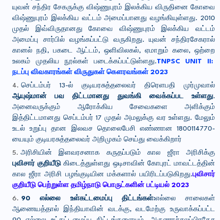
யுவன் சந்திர சேகருக்கு விஷ்ணுபுரம் இலக்கிய விருதினை கோவை
விஷ்ணுபுரம் இலக்கிய வட்டம் அமைப்பானது வழங்கியுள்ளது. 2010
முதல் இவ்விருதானது கோவை விஷ்ணுபுரம் இலக்கிய வட்டம்
அமைப்பு சார்பில் வழங்கப்பட்டு வருகிறது. யுவன் சந்திரசேகரால்
கானல் நதி, பகடை ஆட்டம், ஒளிவிலகல், ஏமாறும் கலை, ஒற்றை
உலகம் முதலிய நூல்கள் படைக்கப்பட்டுள்ளது.
TNPSC UNIT II:
நடப்பு விவகாரங்கள் விருதுகள் கௌரவங்கள் 2023
செப்டம்பர் 13-ல் குடியரசுத்தலைவர் திரெளபதி முர்முவால்
ஆயுஷ்மான் பவ திட்டமானது துவங்கி வைக்கப்பட உள்ளது
.
அனைவருக்கும் ஆரோக்கிய சேவைகளை அளிக்கும்
இத்திட்டமானது செப்டம்பர் 17 முதல் அமலுக்கு வர உள்ளது. மேலும்
உடல் உறுப்பு தான இலவச தொலைபேசி எண்ணான 1800114770-
யையும் குடியரசுத்தலைவர் அறிமுகம் செய்து வைக்கிறார்
அரிசியின் இளவரசனாக கருதப்படும் கால ஜீரா அரிசிக்கு
புவிசார் குறியீடு
கிடைத்துள்ளது ஒடிசாவின் கோபுரட் மாவட்டத்தின்
கால ஜீரா அரிசி பழங்குடியின மக்களால் பயிரிடப்படுகிறது.
புவிசார்
குறியீடு பெற்றுள்ள தமிழ்நாடு பொருட்களின் பட்டியல் 2023
90 எல்லை உள்கட்டமைப்பு திட்டங்கள்:
எல்லை சாலைகள்
ஆணையத்தால் இந்தியாவின் வடக்கு, வடமேற்கு உருவாக்கப்பட்ட