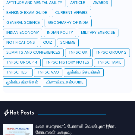
APTITUDE AND MENTAL ABILITY
ARTICLE
AWARDS
BANKING EXAM GUIDE
CURRENT AFFAIRS
GENERAL SCIENCE
GEOGRAPHY OF INDIA
INDIAN ECONOMY
INDIAN POLITY
MILITARY EXERCISE
NOTIFICATIONS
QUIZ
SCHEME
SUMMITS AND CONFERENCES
TNPSC GK
TNPSC GROUP 2
TNPSC GROUP 4
TNPSC HISTORY NOTES
TNPSC TAMIL
TNPSC TEST
TNPSC VAO
முக்கிய செயலிகள்
முக்கிய தினங்கள்
வினாவிடைகள்GUIDE
Hot Posts
உலக சமாதானப் போராளி வெண்புறா இரா.
கோபாலன் மறைவு: