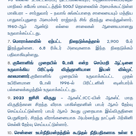
90 எல்லை உட்கட்டமைப்பு திட்டங்களையும், அருணாச்சலப்பிரதேச
மாநிலம் கமேங் மாவட்டத்தில் 500மீ தொலைவில் அமைக்கபட்டுள்ள
மாலிபரா – சார்துவார் – நவாங் சுங்கப்பாதை சாலையையும் மத்திய
பாதுகாப்புதுறை அமைச்சர் ராஜ்நாத் சிங் திறந்து வைத்துள்ளார்.
1960-ஆம் ஆண்டு எல்லை சாலைகள் ஆணையமானது
உருவாக்கப்பட்டது.
மொராக்காவில் ஏற்பட்ட நிலநடுக்கத்தால்
2,900 பேர்
இறந்துள்ளன. 6.8 ரிக்டர் அளவுகளாக இந்த நிலநடுக்கம்
பதிவாகியுள்ளது.
குளோனிங் முறையில் டோலி என்ற செம்மறி ஆட்டினை
உருவாக்கிய பிரிட்டிஷ் விஞ்ஞானியான
இயன் வில்முட்
காலமானார்
.குளோனிங் முறையில் உருவாக்கப்பட்ட முதல்
உயிரினமான டோலி 1996-ல் பிரிட்டனின் எடின்பார்க்
பல்கலைக்கழத்தில் உருவாக்கப்பட்டது.
2023 ஐசிசி விருது
– ஆகஸ்ட்:ICC-யின் ஆகஸ்ட் மாத
விருதிற்கான சிறந்த வீராக பாகிஸ்தானின் பாபர் ஆசம் தேர்வு
செய்யப்பட்டுள்ளார் பாபர் ஆசம் 3வது முறையாக இவ்விருதினை
பெறுகிறார். சிறந்த வீராங்கனையாக அயர்லாந்து நாட்டின் அர்லினி
கெல்லி தேர்வு செய்யபட்டுள்ளார்.
சென்னை உயா்நீதிமன்றத்தில் கூடுதல் நீதிபதிகளாக உள்ள 5