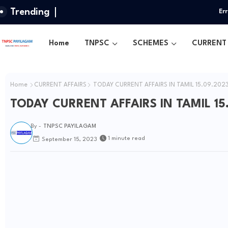
Trending
Err
Home
TNPSC
SCHEMES
CURRENT 
Home
CURRENT AFFAIRS
TODAY CURRENT AFFAIRS IN TAMIL 15.09.202
TODAY CURRENT AFFAIRS IN TAMIL 15
By -
TNPSC PAYILAGAM
1 minute read
September 15, 2023