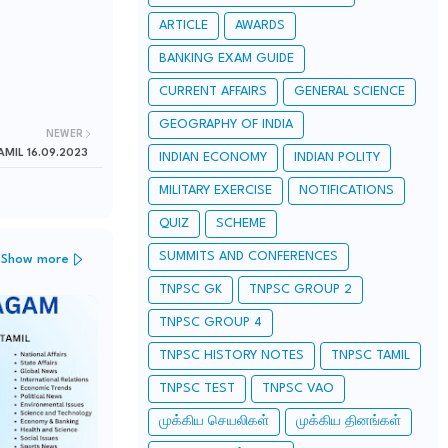
ARTICLE
AWARDS
BANKING EXAM GUIDE
CURRENT AFFAIRS
GENERAL SCIENCE
GEOGRAPHY OF INDIA
NEWER
AMIL 16.09.2023
INDIAN ECONOMY
INDIAN POLITY
MILITARY EXERCISE
NOTIFICATIONS
QUIZ
SCHEME
SUMMITS AND CONFERENCES
Show more
TNPSC GK
TNPSC GROUP 2
TNPSC GROUP 4
TNPSC HISTORY NOTES
TNPSC TAMIL
TNPSC TEST
TNPSC VAO
முக்கிய செயலிகள்
முக்கிய தினங்கள்