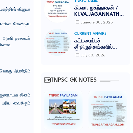
இலக்கணம் -NEW
TNPSC TAMIL
SYLLABUS UPDATED
கி.வா. ஜகந்நாதன் /
்பகத்தின் விஜயா
-2026
KI.VA.JAGANNATHAN
TNPSC NOTES
January 30, 2025
கொள்ள வேண்டிய
CURRENT AFFAIRS
ெட் அணி தலைவர்
கட்டமைப்புச்
ுள்ளன.
சீர்திருத்தங்களில்
இந்தியா சாதனை:
July 30, 2026
காம்பெடீரே
அறக்கட்டளை
வ்வொரு ஆண்டும்
(Competere
Foundation)
TNPSC GK NOTES
வெளியிட்ட அறிக்கை
ச ஜனநாயக தினம்
புரிய வைக்கும்