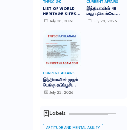
TNPSC GK
CURRENT AFFAIRS
LIST OF WORLD
இந்தியாவின் 45-
HERITAGE SITES
வது யுனெஸ்கோ
IN INDIA
உலகப் பாரம்பரியக்
July 28, 2026
July 28, 2026
-இந்தியாவில் உள்ள
களம் சாரநாத்:
45 யுனெஸ்கோ உலக
TNPSC CURRENT
பாரம்பரிய தளங்கள்:
AFFAIRS IN TAMIL
JULY 2026
CURRENT AFFAIRS
இந்தியாவின் முதல்
டெங்கு தடுப்பூசி
'கியூடெங்கா'
July 22, 2026
(Qdenga): TNPSC
CURRENT AFFAIRS
IN TAMIL JULY
2026
Labels
APTITUDE AND MENTAL ABILITY