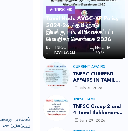
TNPSC GK
Tamil Nadu AVGC-XR Policy
2024-26 / தமிழ்நாடு
இயங்குபடம், விரிவாக்கப்பட்ட
மெய்நிகர் கொள்கை 2026
By
TNPSC
March 19,
-
PAYILAGAM
2026
CURRENT AFFAIRS
TNPSC CURRENT
AFFAIRS IN TAMIL
JULY 2026-PDF
July 31, 2026
TNPSC TAMIL
TNPSC Group 2 and
4 Tamil Ilakkanam
Notes PDF Free
டமானது முதல்வர்
June 29, 2026
Download | தமிழ்
ி வைத்திருந்தது