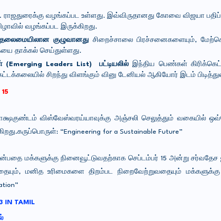
. ராஜதுரைக்கு வழங்கப்பட உள்ளது. இவ்விருதானது கோவை விஜயா பதிப
விழாவில் வழங்கப்பட இருக்கிறது.
ாய் தலைமையிலான குழுவானது
சிறைச்சாலை பிரச்சனைகளையும், மேற்
கையை தாக்கல் செய்துள்ளது.
ள் (Emerging Leaders List) பட்டியலில்
இந்திய பெண்கள் கிரிக்க
ட்டக்கலையில் சிறந்து விளங்கும் வினு டேனியல் ஆகியோர் இடம் பிடித்த
 15
க்ஷகுண்டம் விஸ்வேஸ்வரய்யாவுக்கு அஞ்சலி செலுத்தும் வகையில் ஒ
து.கருப்பொருள்: “Engineering for a Sustainable Future”
ன்பதை மக்களுக்கு நினைவூட்டுவதற்காக செப்டம்பர் 15 அன்று சர்வதே
தையும், மனித உரிமைகளை திறம்பட நிறைவேற்றுவதையும் மக்களுக்கு 
ation”
3 IN TAMIL
ல்