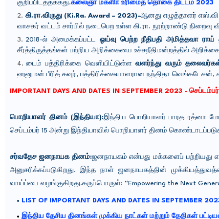
குறிப்பிடத்தக்கது.
கலைஞா் மகளிா் உரிமைத் தொகை திட்டம் 2023
கி.ரா.விருது (Ki.Ra. Award – 2023)-
ஆனது எழுத்தாளர் எஸ்.வி
வாசகர் வட்டம் சார்பில் நடைபெற உள்ள கி.ரா. நூற்றாண்டு நிறைவு 
2018-ல் அமைக்கப்பட்ட
ஓய்வு பெற்ற நீதிபதி அமித்தவா ர
சீர்த்திருத்தங்கள் பற்றிய அறிக்கையை உச்சநீதிமன்றத்தில் அறிக்
டைம் பத்திரிக்கை வெளியிட்டுள்ள
வளர்ந்து வரும் தலைவர்க
ஹனுமன் பீரித் கவுர், பத்திரிக்கையாளரான நந்திதா வெங்கடேசன், க
IMPORTANT DAYS AND DATES IN SEPTEMBER 2023 - செப்டம்பர்
பொறியாளர் தினம் (இந்தியா):
இந்திய பொறியாளர் பாரத ரத்னா மோ
செப்டம்பர் 15 அன்று இந்தியாவில் பொறியாளர் தினம் கொண்டாடப்படுகிற
சர்வதேச ஜனநாயக தினம்:
ஜனநாயகம் என்பது மக்களைப் பற்றியது எ
அனுசரிக்கப்படுகிறது.
இந்த நாள் ஜனநாயகத்தின் முக்கியத்துவத்
வாய்ப்பை வழங்குகிறது.கருப்பொருள்: “Empowering the Next Gener
LIST OF IMPORTANT DAYS AND DATES IN SEPTEMBER 202
இந்திய தேசிய தினங்கள் முக்கிய நாட்கள் மற்றும் தேதிகள் பட்டிய