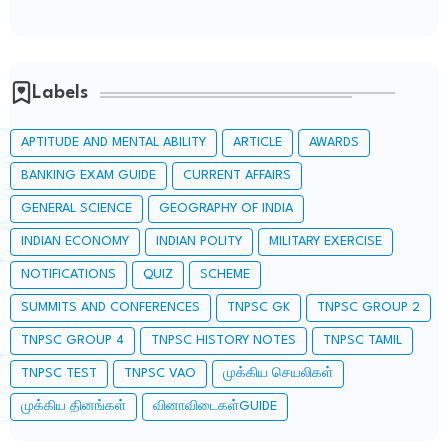
Labels
APTITUDE AND MENTAL ABILITY
ARTICLE
AWARDS
BANKING EXAM GUIDE
CURRENT AFFAIRS
GENERAL SCIENCE
GEOGRAPHY OF INDIA
INDIAN ECONOMY
INDIAN POLITY
MILITARY EXERCISE
NOTIFICATIONS
QUIZ
SCHEME
SUMMITS AND CONFERENCES
TNPSC GK
TNPSC GROUP 2
TNPSC GROUP 4
TNPSC HISTORY NOTES
TNPSC TAMIL
TNPSC TEST
TNPSC VAO
முக்கிய செயலிகள்
முக்கிய தினங்கள்
வினாவிடைகள்GUIDE