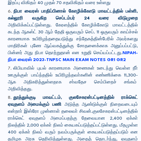
இறப்பு விகிதம் 40 முதல் 70 சதவிகிதம் வரை உள்ளது
நிபா வைரஸ் பாதிப்பினால் கோழிக்கோடு மாவட்டத்தில் பள்ளி,
கல்லூரி வருகிற செப்டம்பர் 24 வரை விடுமுறை
அறிவிக்கப்பட்டுள்ளது. கேரளத்தில் கோழிக்கோடு மாவட்டத்தில்
கடந்த ஆகஸ்ட் 30 ஆம் தேதி ஒருவரும் செப். 11 ஒருவரும் காய்ச்சல்
காரணமாக உயிரிழந்ததையடுத்து சந்தேகத்தின்பேரில் அவர்களது
மாதிரிகள் புணே ஆய்வகத்துக்கு சோதனைக்காக அனுப்பப்பட்டு,
பின்னர் அது நிபா தொற்றுதான் என உறுதி செய்யப்பட்டது.
NIPAH-
நிபா வைரஸ் 2023-TNPSC MAIN EXAM NOTES GR1 GR2
லிபியாவில் புயல் காரணமாக அணைகள் உடைந்து வெள்ள நீா்
ஊருக்குள் பாய்ந்ததில் உயிரிழந்தவா்களின் எண்ணிக்கை 11,300-
ஆக அதிகரித்துள்ளதாக சா்வதேச செம்பிறைச் சங்கம்
அறிவித்தது.
தூத்துக்குடி மாவட்டம், குலசேகரன்பட்டினத்தில் ராக்கெட்
ஏவுதளம் அமைக்கும் பணி
அடுத்த ஆண்டுக்குள் நிறைவடையும்
என்றாா் இஸ்ரோ முன்னாள் தலைவா் சிவன்.குலசேகரன்பட்டினத்தில்
ராக்கெட் ஏவுதளம் அமைப்பதற்கு தேவையான 2,400 ஏக்கா்
நிலத்தில் 2,000 ஏக்கா் நிலம் கையகப்படுத்தப்பட்டுள்ளது. மீதமுள்ள
400 ஏக்கா் நிலம் வரும் நவம்பருக்குள் கையகப்படுத்தப்படும் என
தமிழக அரசு தெரிவித்துள்ளது. அதைத் தொடா்ந்து, ஏவுதளம்