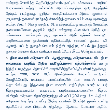
ராம்நாத் கோவிந்த் தெரிவித்துள்ளார். நாட்டில் மக்களவை, மாநிலப்
பேரவைகள் மற்றும் உள்ளாட்சி அமைப்புகளுக்கு ஒரே நேரத்தில்
தோ்தல் நடத்துவது குறித்த சாத்தியக்கூறை ஆராய முன்னாள்
குடியரசுத் தலைவா் ராம்நாத் கோவிந்த் தலைமையில் குழு அமைத்து
கடந்த செப். 1 அன்று மத்திய அரசு உத்தரவிட்டது.ராம்நாத் கோவிந்த்
தலைமையிலான குழுவில் மத்திய உள்துறை அமைச்சா் அமித் ஷா,
மக்களவை காங்கிரஸ் குழு தலைவா் அதீா் ரஞ்சன் செளதரி,
மாநிலங்களவை முன்னாள் எதிா்க்கட்சித் தலைவா் குலாம் நபி
ஆசாத், சட்டத் துறைச் செயலா் நிதின் சந்திரா, சட்டம் இயற்றுதல்
துறைச் செயலா் ரீட்டா வசிஷ்டா உள்ளிட்டோர் இடம் பெற்றுள்ளனர்.
நிபா வைரஸ் கரோனா விட ஆபத்தானது, கரோனாவை விட நிபா
வைரஸால் பாதிப்பு அதிக உயிரிழப்புகளை ஏற்படுத்தலாம்
என்று
இந்திய மருத்துவ ஆராய்ச்சி கவுன்சில்(ஐசிஎம்ஆர்) எச்சரித்துள்ளது.
கடந்த 2018, 2021 ஆம் ஆண்டுகளில் கேரளம் மாநிலம்,
கோழிக்கோடு, மலப்புரம் மாவட்டங்களில் நிபா வைரஸ் பரவத்
தொடங்கியது. இதுவரை நிபா வைரஸ் பாதிப்புக்கு சுமார் 17 பேர்
இறந்துள்ளனர்.நிபா வைரஸால் பாதிக்கப்பட்டவர்களின் இறப்பு
விகிதம் கரோனா நோய்த்தொற்றுடன் ஒப்பிடும்போது மிக அதிகம்.
கரோனா தொற்று பாதிப்பு இறப்பு விகிதம் இரண்டு முதல் மூன்று
சதவிகிதம் வரையில்தான் இருந்தது. ஆனால், நிபாவால் பாதிப்பு