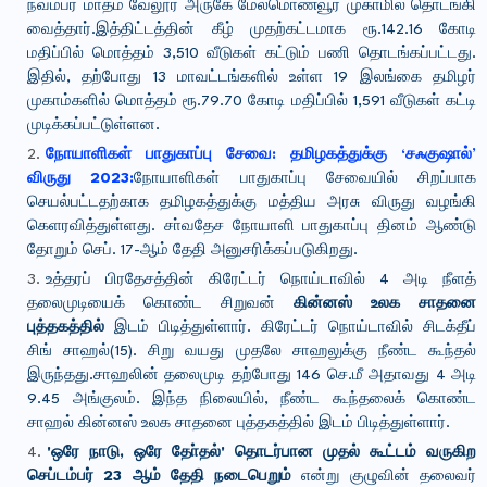
நவம்பர் மாதம் வேலூர் அருகே மேல்மொணவூர் முகாமில் தொடங்கி
வைத்தார்.இத்திட்டத்தின் கீழ் முதற்கட்டமாக ரூ.142.16 கோடி
மதிப்பில் மொத்தம் 3,510 வீடுகள் கட்டும் பணி தொடங்கப்பட்டது.
இதில், தற்போது 13 மாவட்டங்களில் உள்ள 19 இலங்கை தமிழர்
முகாம்களில் மொத்தம் ரூ.79.70 கோடி மதிப்பில் 1,591 வீடுகள் கட்டி
முடிக்கப்பட்டுள்ளன.
நோயாளிகள் பாதுகாப்பு சேவை: தமிழகத்துக்கு ‘சஃகுஷால்’
விருது 2023:
நோயாளிகள் பாதுகாப்பு சேவையில் சிறப்பாக
செயல்பட்டதற்காக தமிழகத்துக்கு மத்திய அரசு விருது வழங்கி
கெளரவித்துள்ளது. சா்வதேச நோயாளி பாதுகாப்பு தினம் ஆண்டு
தோறும் செப். 17-ஆம் தேதி அனுசரிக்கப்படுகிறது.
உத்தரப் பிரதேசத்தின் கிரேட்டர் நொய்டாவில் 4 அடி நீளத்
தலைமுடியைக் கொண்ட சிறுவன்
கின்னஸ் உலக சாதனை
புத்தகத்தில்
இடம் பிடித்துள்ளார். கிரேட்டர் நொய்டாவில் சிடக்தீப்
சிங் சாஹல்(15). சிறு வயது முதலே சாஹலுக்கு நீண்ட கூந்தல்
இருந்தது.சாஹலின் தலைமுடி தற்போது 146 செ.மீ அதாவது 4 அடி
9.45 அங்குலம். இந்த நிலையில், நீண்ட கூந்தலைக் கொண்ட
சாஹல் கின்னஸ் உலக சாதனை புத்தகத்தில் இடம் பிடித்துள்ளார்.
'ஒரே நாடு, ஒரே தோ்தல்' தொடர்பான முதல் கூட்டம் வருகிற
செப்டம்பர் 23 ஆம் தேதி நடைபெறும்
என்று குழுவின் தலைவர்