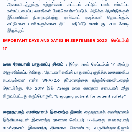
அமைவிடத்துக்கு சுற்றுச்சுவா், கட்டடம் கட்டும் பணி உள்ளிட்ட
உள்கட்டமைப்பு வசதிகள் மேற்கொள்ளப்படும். அடுத்த ஆண்டுக்குள்
இப்பணிகள் நிறைவுபெற்று, ராக்கெட் ஏவும்பணி தொடங்கும்.
கட்டுமான பணிகளுக்கான திட்ட மதிப்பீடு சுமாா் ரூ. 700 கோடி
இருக்கும்.
IMPORTANT DAYS AND DATES IN SEPTEMBER 2023 - செப்டம்பர்
17
உலக நோயாளி பாதுகாப்பு தினம் :
இந்த நாள் செப்டம்பர் 17 அன்று
அனுசரிக்கப்படுகிறது. 'நோயாளிகளின் பாதுகாப்பு குறித்த உலகளாவிய
நடவடிக்கை' என்ற WHA72.6 தீர்மானத்தை ஏற்றுக்கொண்டதைத்
தொடர்ந்து, மே 2019 இல் 72வது உலக சுகாதார சபையால் இது
நிறுவப்பட்டது.கருப்பொருள்: “Engaging patient for patient safety”
ஹைதரபாத் சமஸ்தானம் இணைந்த தினம்:
ஹைதரபாத் சமஸ்தானம்
இந்தியாவுடன் இணைந்த நாளான செப்டபர் 17-ஆனது ஹைதரபாத்
சமஸ்தானம் இணைந்த தினமாக கொண்டாடி வருகின்றன.
நிஜாம்