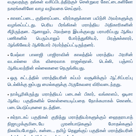
வருவதற்கு தங்கள் வசிப்பிடத்திற்குச் சென்றுவர கோட்டைகளிலோ
நகரங்களிலோ வாழ வழிவகை செய்தார்.
காலாட்படை, குதிரைப்படை வீரர்களுக்கான பயிற்சி அவர்களுக்கு
வழங்கப்பட்டது. பெரிய பீரங்கிகள் மராத்திய அதிகாரிகளின்
கீழிருந்தன. ஆனாலும், அவற்றை இயக்குவது பராமரிப்பது ஆகிய
பணிகளில் பெரும்பாலும் போர்த்துகீசியர், பிரஞ்சுக்காரர்,
ஆங்கிலேயர் ஆகியோர் அமர்த்தப்பட்டிருந்தனர்.
பேஷ்வா பாலாஜி பாஜிராவின் காலத்தில் மராத்திய அரசின்
வடஎல்லை மிக விரைவாக ராஜஸ்தான். டெல்லி, பஞ்சாப்
ஆகியவற்றின் எல்லைகளை நெருங்கியது.
ஒரு கட்டத்தில் மராத்தியரின் கப்பம் வசூலிக்கும் ஆட்சிப்பரப்பு
டெல்லிக்கு ஐம்பது மைல்களுக்கு அருகேவரை விரிவடைந்தது.
நாக்பூரிலிருந்து மராத்தியப் படைகள் பீகார், வங்காளம், ஒடிசா
ஆகிய பகுதிகளில் கொள்ளையடிப்பதை நோக்கமாகக் கொண்ட
படையெடுப்புகளை நடத்தின.
கர்நாடகப் பகுதிகள் குறித்து மராத்தியர்களுக்கும் ஹைதராபாத்
நிஜாமுக்குமிடையே முரண்பாடுகளும் மோதல்களும்
நிலவியபோதும், கன்னட, தமிழ் தெலுங்குப் பகுதிகள் மராத்தியரின்