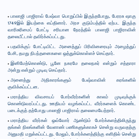
பாலாஜி பாஜிராவ் பேஷ்வா பொறுப்பில் இருந்தபோது, பேரரசு ஷாகு
1749இல் இயற்கை எய்தினார். அரச குடும்பத்தில் ஏற்பட இருந்த
வாரிசுரிமைப் போட்டி சரியான நேரத்தில் பாலாஜி பாஜிராவின்
தலையீட்டால் தவிர்க்கப்பட்டது.
பதவிக்குப் போட்டியிட்ட அனைத்துப் பிரிவினரையும் அழைத்துப்
பேசி, தமது நிபந்தனைகளை ஒத்துக்கொள்ளச் செய்தார்.
இனிமேற்கொண்டு, பூனே நகரமே தலைநகர் என்றும் சத்தாரா
அன்று என்றும் முடிவு செய்தார்.
அனைத்து அதிகாரங்களும் பேஷ்வாவின் கரங்களில்
குவிக்கப்பட்டன.
மராத்திய விவசாயப் போர்வீரர்களின் காலம் முடிவுக்குக்
கொண்டுவரப்பட்டது. ஊதியம் வழங்கப்பட்ட வீரர்களைக் கொண்ட
படைக்குத் தற்போது பாலாஜி பாஜிராவ் தலைமையேற்றார்.
மராத்திய வீரர்கள் ஒவ்வோர் ஆண்டும் போர்க்களத்திலிருந்து
தங்கள் நிலங்களின் வேளாண் பணிகளுக்காகச் சென்று வருவதற்கு
அனுமதி மறுக்கப்பட்டது. மேலும், போர்க்களத்திற்கு எளிதில் சென்று