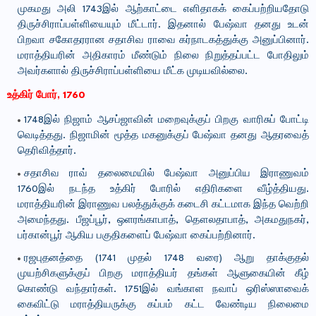
முகமது அலி 1743இல் ஆற்காட்டை எளிதாகக் கைப்பற்றியதோடு
திருச்சிராப்பள்ளியையும் மீட்டார். இதனால் பேஷ்வா தனது உடன்
பிறவா சகோதரரான சதாசிவ ராவை கர்நாடகத்துக்கு அனுப்பினார்.
மராத்தியரின் அதிகாரம் மீண்டும் நிலை நிறுத்தப்பட்ட போதிலும்
அவர்களால் திருச்சிராப்பள்ளியை மீட்க முடியவில்லை.
உத்கிர் போர், 1760
1748இல் நிஜாம் ஆசப்ஜாவின் மறைவுக்குப் பிறகு வாரிசுப் போட்டி
வெடித்தது. நிஜாமின் மூத்த மகனுக்குப் பேஷ்வா தனது ஆதரவைத்
தெரிவித்தார்.
சதாசிவ ராவ் தலைமையில் பேஷ்வா அனுப்பிய இராணுவம்
1760இல் நடந்த உத்கிர் போரில் எதிரிகளை வீழ்த்தியது.
மராத்தியரின் இராணுவ பலத்துக்குக் கடைசி கட்டமாக இந்த வெற்றி
அமைந்தது. பீஜப்பூர், ஒளரங்காபாத், தௌலதாபாத், அகமதுநகர்,
பர்கான்பூர் ஆகிய பகுதிகளைப் பேஷ்வா கைப்பற்றினார்.
ரஜபுதனத்தை (1741 முதல் 1748 வரை) ஆறு தாக்குதல்
முயற்சிகளுக்குப் பிறகு மராத்தியர் தங்கள் ஆளுகையின் கீழ்
கொண்டு வந்தார்கள். 1751இல் வங்காள நவாப் ஒரிஸ்ஸாவைக்
கைவிட்டு மராத்தியருக்கு கப்பம் கட்ட வேண்டிய நிலைமை