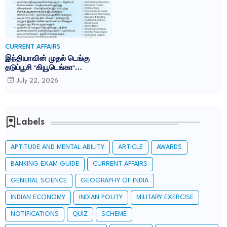
CURRENT AFFAIRS
இந்தியாவின் முதல் டெங்கு
தடுப்பூசி 'கியூடெங்கா'
(Qdenga): TNPSC CURRENT
July 22, 2026
AFFAIRS IN TAMIL JULY 2026
Labels
APTITUDE AND MENTAL ABILITY
ARTICLE
AWARDS
BANKING EXAM GUIDE
CURRENT AFFAIRS
GENERAL SCIENCE
GEOGRAPHY OF INDIA
INDIAN ECONOMY
INDIAN POLITY
MILITARY EXERCISE
NOTIFICATIONS
QUIZ
SCHEME