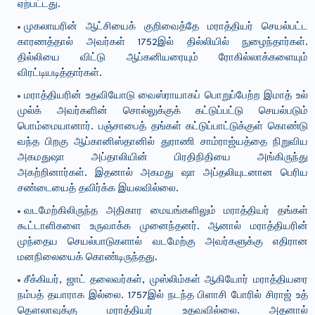
ஏற்பட்டது.
முகலாயரின் ஆட்சியைக் குறிவைத்தே மராத்தியர் செயல்பட்ட
காரணத்தால் அவர்கள் 1752இல் தில்லியில் நுழைந்தார்கள்.
தில்லியை விட்டு ஆப்கனியரையும் ரோகில்லாக்களையும்
விரட்டியடித்தார்கள்.
மராத்தியரின் உதவியோடு வைஸ்ராயாகப் பொறுப்பேற்ற இமாத் உல்
முல்க் அவர்களின் சொல்லுக்குக் கட்டுப்பட்டு செயல்படும்
பொம்மையானார். பஞ்சாபைத் தங்கள் கட்டுப்பாட்டுக்குள் கொண்டு
வந்த பிறகு ஆப்கானிஸ்தானில் துராணி சாம்ராஜ்யத்தை நிறுவிய
அகமதுஷா அப்தாலியின் பிரதிநிதியை அங்கிருந்து
அகற்றினார்கள். இதனால் அகமது ஷா அப்தலியுடனான பெரிய
சண்டையைத் தவிர்க்க இயலவில்லை.
வடமேற்கிலிருந்த அதிகார மையங்களிலும் மராத்தியர் தங்கள்
கூட்டாளிகளை உருவாக்க முனைந்தனர். ஆனால் மராத்தியரின்
முந்தைய செயல்பாடுகளால் வடமேற்கு அவர்களுக்கு எதிரான
மனநிலையைக் கொண்டிருந்தது.
சீக்கியர், ஜாட் தலைவர்கள், முஸ்லிம்கள் ஆகியோர் மராத்தியரை
நம்பத் தயாராக இல்லை. 1757இல் நடந்த பிளாசி போரில் சிராஜ் உத்
தௌலாவுக்கு மராத்தியர் உதவவில்லை. அதனால்