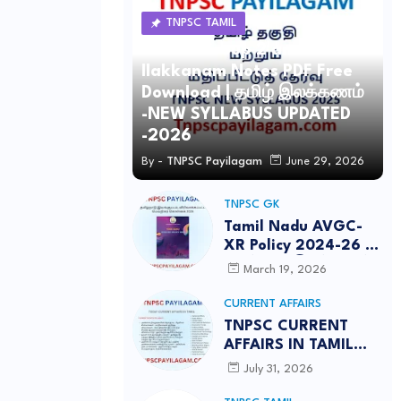
TNPSC TAMIL
TNPSC Group 2 and 4 Tamil
Ilakkanam Notes PDF Free
Download | தமிழ் இலக்கணம்
-NEW SYLLABUS UPDATED
-2026
By -
TNPSC Payilagam
June 29, 2026
TNPSC GK
Tamil Nadu AVGC-
XR Policy 2024-26 /
தமிழ்நாடு இயங்குபடம்,
March 19, 2026
விரிவாக்கப்பட்ட
மெய்நிகர் கொள்கை
CURRENT AFFAIRS
2026
TNPSC CURRENT
AFFAIRS IN TAMIL
JULY 2026-PDF
July 31, 2026