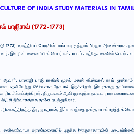
ULTURE OF INDIA STUDY MATERIALS IN TAMI
் பாஜிராவ் (1772–1773)
 1773) மராத்தியப் பேரரசின் பரம்பரை ஐந்தாம் பிரதம அமைச்சராக நவம்
யவர். இவரின் மனைவியின் பெயர் கங்காபாய் சாத்தே, மகனின் பெயர் சவ
ஆவார். பாலாஜி பாஜி ராவின் முதல் மகன் விஸ்வாஸ் ராவ் மூன்றாம் 
ாவாக பதவியேற்று 1761ல் காச நோயால் இறக்கிறார். இவர்களது தாய்மாம
யாக நியமிக்கப்படுகிறார். திருமணம் ஆகி குழைந்தையுடை நாராயணராவை
ு, ஆட்சி நிர்வாகத்தை தானே நடத்துகிறார்.
 ஆக நினைத்திருந்த இரகுநாதராவ், இச்சமயத்தை நன்கு பயன்படுத்திக் கொ
யில், சனிவார்வாடா அரண்மனையில் புகுந்த இரகுநாதராவின் படைவீரர்க