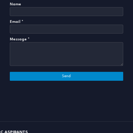
Name
Email
*
Message
*
C ASPIRANTS