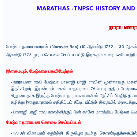
MARATHAS -TNPSC HISTORY AND C
நாராயணராவ
பேஷ்வா நாராயணராவ் (Narayan Rao) (10 ஆகஸ்டு 1772 – 30 ஆகஸ்டு
ஆகஸ்டு 1773 முடிய கொலை செய்யப்பட்டு இறக்கும் வரை பணியாற்றி
இளமையும், பேஷ்வாக பதவியேற்றல்
நாராயண ராவ் பேஷ்வா பாலாஜி பாஜி ராவின் மூன்றாவது மகன் 
இறக்கிறார். இரண்டாம் மகன் மாதவராவ் 1761ல் மராத்திய பேஷ்வ
சிறு வயதாக இருந்த பேஷ்வா நாராயணராவின் ஆட்சிப் பிரதிநிதி
கழித்து இரகுநாதராவ் சதிதிட்டம் தீட்டி, வீட்டுச் சிறையில் அடைத்த
பாலாஜி பாஜி ராவ் காலத்திற்குப் பின் தானே மராத்திய பேஷ்வா
பேஷ்வா நாராயண கொலை செய்யப்படல்
1773ல் விநாயகர் சதுர்த்தி திருவிழா நடந்து கொண்டிருக்கை