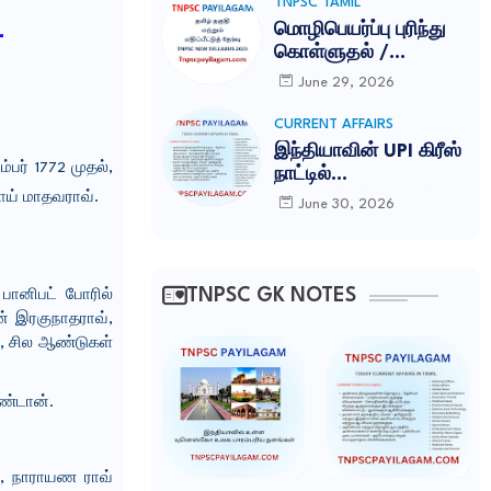
TNPSC TAMIL
மொழிபெயர்ப்பு புரிந்து
L
கொள்ளுதல் /
MOZHIPEYARPPU
June 29, 2026
TNPSC ILAKKANAM
NOTES
CURRENT AFFAIRS
இந்தியாவின் UPI கிரீஸ்
பர் 1772 முதல்,
நாட்டில்
அதிகாரப்பூர்வமாகத்
ாய் மாதவராவ்.
June 30, 2026
தொடங்கப்பட்டது-
TNPSC CURRENT
AFFAIRS IN TAMIL
JUNE 2026
TNPSC GK NOTES
பானிபட் போரில்
ன் இரகுநாதராவ்,
, சில ஆண்டுகள்
ண்டான்.
ள், நாராயண ராவ்