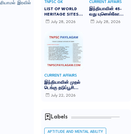
TNPSC GK
CURRENT AFFAIRS
ரியாமல் இரவில்
LIST OF WORLD
இந்தியாவின் 45-
HERITAGE SITES
வது யுனெஸ்கோ
IN INDIA
உலகப் பாரம்பரியக்
July 28, 2026
July 28, 2026
-இந்தியாவில் உள்ள
களம் சாரநாத்:
45 யுனெஸ்கோ உலக
TNPSC CURRENT
பாரம்பரிய தளங்கள்:
AFFAIRS IN TAMIL
JULY 2026
CURRENT AFFAIRS
இந்தியாவின் முதல்
டெங்கு தடுப்பூசி
'கியூடெங்கா'
July 22, 2026
(Qdenga): TNPSC
CURRENT AFFAIRS
IN TAMIL JULY
2026
Labels
APTITUDE AND MENTAL ABILITY