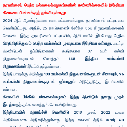
தரவரிசைப் பெற்ற பல்கலைக்கழகங்களின் எண்ணிக்கையில் இந்தியா
சீனாவை பின்னக்குத் தள்ளியுள்ளது:
2024 ஆம் ஆண்டிற்கான உலக பல்கலைக்கழக தரவரிசைப் பட்டியலை
வெளியிட்டது. அதில், 25 நாடுகளைச் சேர்ந்த 856 நிறுவனங்களைக்
கொண்ட இந்த தரவரிசைப் பட்டியலில், ஆசியாவில் இப்போது
அதிக
பிரதிநிதித்துவம் பெற்ற உயர்கல்வி முறையாக இந்தியா உள்ளது.
கடந்த
ஆண்டுடன் ஒப்பிடுகைகள் கூடுதலாக 37 உயா் கல்வி
நிறுவனங்களுடன் மொத்தம்
148 இந்திய உயா்கல்வி
நிறுவனங்கள்
இடம்பிடித்துள்ளன.
இந்தியாவுக்கு அடுத்து
133 உயா்கல்வி நிறுவனங்களுடன் சீனாவும்
,
96
உயா்கல்வி நிறுவனங்களுடன் ஜப்பானும்
அடுத்தடுத்த இடங்களில்
உள்ளன.
சீனாவின்
பீக்கிங் பல்கலைக்கழகம் இந்த ஆண்டும் தனது முதல்
இடத்தைத்
தக்க வைத்துக் கொண்டுள்ளது.
இந்தியாவில் ஆராய்ச்சி வெளியீடு
2018 முதல் 2022 வரை
அதிவேகமாக அதிகரித்துள்ளது. இந்த காலகட்டத்தில்
சுமார் 60