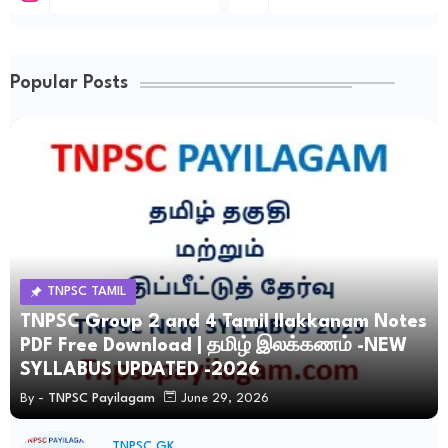
Popular Posts
TNPSC TAMIL
TNPSC Group 2 and 4 Tamil Ilakkanam Notes
PDF Free Download | தமிழ் இலக்கணம் -NEW
SYLLABUS UPDATED -2026
By -
TNPSC Payilagam
June 29, 2026
TNPSC GK