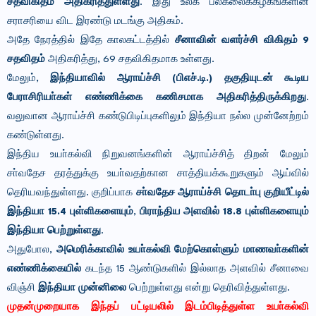
சதவிகிதம் அதிகரித்துள்ளது
. இது உலக பல்கலைக்கழகங்களின்
சராசரியை விட இரண்டு மடங்கு அதிகம்.
அதே நேரத்தில் இதே காலகட்டத்தில்
சீனாவின் வளர்ச்சி விகிதம் 9
சதவிதம்
அதிகரித்து, 69 சதவிகிதமாக உள்ளது.
மேலும்,
இந்தியாவில் ஆராய்ச்சி (பிஎச்.டி.) தகுதியுடன் கூடிய
பேராசிரியா்கள் எண்ணிக்கை கணிசமாக அதிகரித்திருக்கிறது
.
வலுவான ஆராய்ச்சி கண்டுபிடிப்புகளிலும் இந்தியா நல்ல முன்னேற்றம்
கண்டுள்ளது.
இந்திய உயா்கல்வி நிறுவனங்களின் ஆராய்ச்சித் திறன் மேலும்
சா்வதேச தரத்துக்கு உயா்வதற்கான சாத்தியக்கூறுகளும் ஆய்வில்
தெரியவந்துள்ளது. குறிப்பாக
சா்வதேச ஆராய்ச்சி தொடா்பு குறியீட்டில்
இந்தியா 15.4 புள்ளிகளையும்
,
பிராந்திய அளவில் 18.8 புள்ளிகளையும்
இந்தியா பெற்றுள்ளது
.
அதுபோல,
அமெரிக்காவில் உயா்கல்வி மேற்கொள்ளும் மாணவா்களின்
எண்ணிக்கையில்
கடந்த 15 ஆண்டுகளில் இல்லாத அளவில் சீனாவை
விஞ்சி
இந்தியா முன்னிலை
பெற்றுள்ளது என்று தெரிவித்துள்ளது.
முதன்முறையாக இந்தப் பட்டியலில் இடம்பிடித்துள்ள உயா்கல்வி