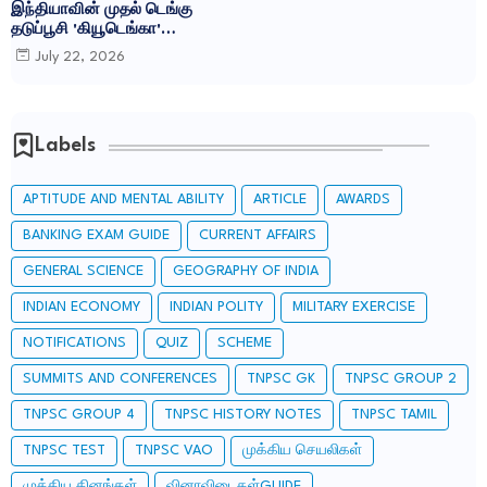
இந்தியாவின் முதல் டெங்கு
தடுப்பூசி 'கியூடெங்கா'
(Qdenga): TNPSC CURRENT
July 22, 2026
AFFAIRS IN TAMIL JULY 2026
Labels
APTITUDE AND MENTAL ABILITY
ARTICLE
AWARDS
BANKING EXAM GUIDE
CURRENT AFFAIRS
GENERAL SCIENCE
GEOGRAPHY OF INDIA
INDIAN ECONOMY
INDIAN POLITY
MILITARY EXERCISE
NOTIFICATIONS
QUIZ
SCHEME
SUMMITS AND CONFERENCES
TNPSC GK
TNPSC GROUP 2
TNPSC GROUP 4
TNPSC HISTORY NOTES
TNPSC TAMIL
TNPSC TEST
TNPSC VAO
முக்கிய செயலிகள்
முக்கிய தினங்கள்
வினாவிடைகள்GUIDE