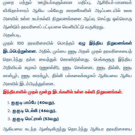
முறை மற்றும் ஊழியா்களுக்கான மதிப்பு, ஆசிரியா்-மாணவா்
விகிதாச்சாரம் ஆகிய பல்வேறு காரணிகளின் அடிப்படையில் உலக
அளவில் உள்ள உயா்கல்வி நிறுவனங்களை ஆய்வு செய்து ஒவ்வொரு
ஆண்டும் தரவரிசைப் பட்டியலை வெளியிட்டு வருகிறது.
அதன்படி,
முதல் 100 தரவரிசையில் மொத்தம்
ஏழு இந்திய நிறுவனங்கள்
இடம்பெற்றுள்ளன.
அதில், மும்பை ஐஐடி அதன் முதல் தரவரிசையைத்
தொடர்ந்து தக்க வைத்துக் கொண்டுள்ளது. பெங்களூரு இந்திய
அறிவியல் கழகம் (ஐஐஎஸ்சி), ஐஐடி சென்னை, ஐஐடி தில்லி, ஐஐடி
கான்பூா், ஐஐடி காரக்பூா், தில்லி பல்கலைக்கழகம் ஆகியவை ஆசிய
அளவில் இடம்பிடித்துள்ளன.
இந்தியாவில் முதல் மூன்று இடங்களில் உள்ள கல்வி நிறுவனங்கள்
,
ஐ.ஐ.டி பாம்பே (40வது),
ஐ.ஐ.டி டெல்லி (46வது),
ஐ.ஐ.டி மெட்ராஸ் (53வது)
ஆகியவை கடந்த ஆண்டிலிருந்து தொடர்ந்து ஆசியா தரவரிசையை