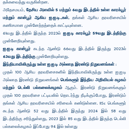
தக்கவைத்து வருகின்றன.
அதேசமயம்,
தேசிய அளவில் 5 மற்றும் 6வது இடத்தில் உள்ள காரக்பூர்
மற்றும் கான்பூர் ஆகிய ஐ.ஐ.டி.,கள்,
தங்கள் ஆசிய தரவரிசையில்
கணிசமான முன்னேற்றத்தைக் காட்டியுள்ளன.
61வது இடத்தில் இருந்த
2023ல்
ஐ.ஐ.டி காரக்பூர்
59வது இடத்திற்கு
முன்னேறியுள்ளது.
ஐ.ஐ.டி கான்பூர்
கடந்த ஆண்டு 66வது இடத்தில் இருந்து 2023ல்
63வது இடத்திற்கு
முன்னேறியுள்ளது.
இந்தியாவிலிருந்து உள்ள ஐ.ஐ.டி அல்லாத இரண்டு நிறுவனங்கள்
:
முதல் 100 ஆசிய தரவரிசைகளில்
இந்தியாவிலிருந்து உள்ள ஐ.ஐ.டி
அல்லாத இரண்டு நிறுவனங்கள்
பெங்களூர் இந்திய அறிவியல் கழகம்
மற்றும் டெல்லி பல்கலைக்கழகம்
ஆகும்.
இரண்டு நிறுவனங்களும்
முதல் 100 தரவரிசை பட்டியலில் தொடர்ந்து நீடிக்கும்போது, ​​இரண்டும்
தங்கள் ஆசிய தரவரிசையில் சரிவைக் கண்டுள்ளன. IISc பெங்களூர்
கடந்த ஆண்டு 52 வது இடத்தில் இருந்து 2024 இல் 58 வது
இடத்திற்கு சரிந்துள்ளது, 2023 இல் 85 வது இடத்தில் இருந்த டெல்லி
பல்கலைக்கழகம் இப்போது 94 இல் உள்ளது