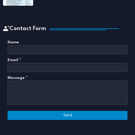
Contact Form
Name
Email
*
Message
*