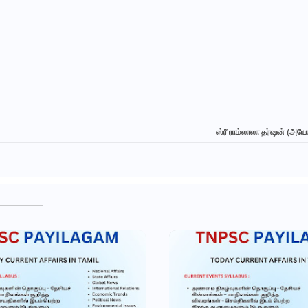
ஸ்ரீ ராம்லாலா தர்ஷன் (அயோ