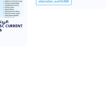
வினாவிடைகள்GUIDE
்பூசி
NPSC CURRENT
6