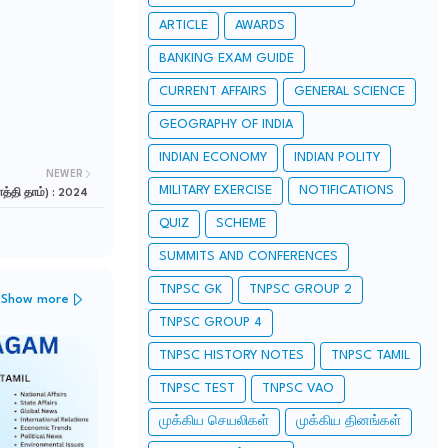
ARTICLE
AWARDS
BANKING EXAM GUIDE
CURRENT AFFAIRS
GENERAL SCIENCE
GEOGRAPHY OF INDIA
INDIAN ECONOMY
INDIAN POLITY
NEWER
MILITARY EXERCISE
NOTIFICATIONS
த்தி தாம்) : 2024
QUIZ
SCHEME
SUMMITS AND CONFERENCES
TNPSC GK
TNPSC GROUP 2
Show more
TNPSC GROUP 4
TNPSC HISTORY NOTES
TNPSC TAMIL
TNPSC TEST
TNPSC VAO
முக்கிய செயலிகள்
முக்கிய தினங்கள்