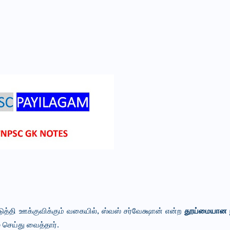
ுத்தி ஊக்குவிக்கும் வகையில், ஸ்வஸ் சர்வேக்ஷான் என்ற
தூய்மையான 
்
செய்து வைத்தார்.