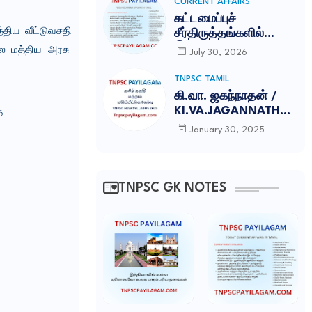
இலக்கணம் -NEW
CURRENT AFFAIRS
SYLLABUS UPDATED
கட்டமைப்புச்
-2026
்திய வீட்டுவசதி
சீர்திருத்தங்களில்
இந்தியா சாதனை:
லை மத்திய அரசு
July 30, 2026
காம்பெடீரே
அறக்கட்டளை
TNPSC TAMIL
(Competere
கி.வா. ஜகந்நாதன் /
Foundation)
KI.VA.JAGANNATHAN
ை
வெளியிட்ட அறிக்கை
TNPSC NOTES
January 30, 2025
TNPSC GK NOTES