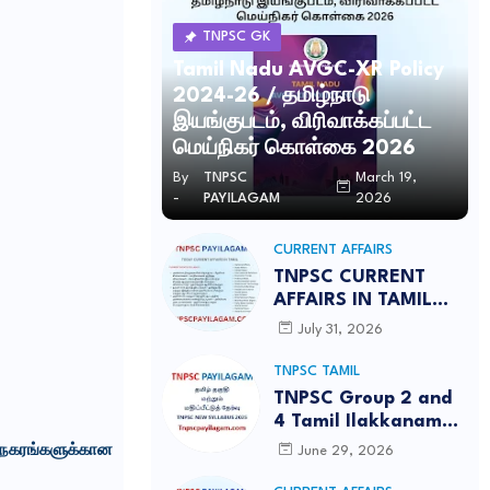
TNPSC GK
Tamil Nadu AVGC-XR Policy
2024-26 / தமிழ்நாடு
இயங்குபடம், விரிவாக்கப்பட்ட
மெய்நிகர் கொள்கை 2026
By
TNPSC
March 19,
-
PAYILAGAM
2026
CURRENT AFFAIRS
TNPSC CURRENT
AFFAIRS IN TAMIL
JULY 2026-PDF
July 31, 2026
TNPSC TAMIL
TNPSC Group 2 and
4 Tamil Ilakkanam
Notes PDF Free
நகரங்களுக்கான
June 29, 2026
Download | தமிழ்