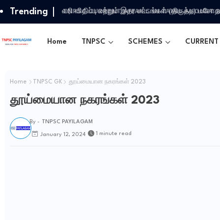
Trending
வரி விதிப்பு மற்றும் இதர சட்​டங்​கள் (திருத்த) மசோ
Home
TNPSC
SCHEMES
CURRENT 
Home
TNPSC GK
தூய்மையான நகரங்கள் 2023
தூய்மையான நகரங்கள் 2023
By -
TNPSC PAYILAGAM
1 minute read
January 12, 2024