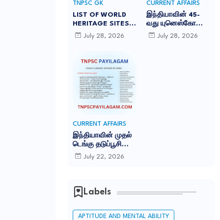
TNPSC GK
CURRENT AFFAIRS
LIST OF WORLD
இந்தியாவின் 45-
HERITAGE SITES
வது யுனெஸ்கோ
IN INDIA
உலகப் பாரம்பரியக்
July 28, 2026
July 28, 2026
-இந்தியாவில் உள்ள
களம் சாரநாத்:
45 யுனெஸ்கோ உலக
TNPSC CURRENT
பாரம்பரிய தளங்கள்:
AFFAIRS IN TAMIL
JULY 2026
CURRENT AFFAIRS
இந்தியாவின் முதல்
டெங்கு தடுப்பூசி
'கியூடெங்கா'
July 22, 2026
(Qdenga): TNPSC
CURRENT AFFAIRS
IN TAMIL JULY
2026
Labels
APTITUDE AND MENTAL ABILITY