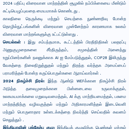
2024 பதிப்பு விரைவான மாற்றத்தின் சூழலில் நம்பிக்கையை மீண்டும்
கட்டியெழுப்புவதை மையமாகக் கொண்டது .
காலநிலை நெருக்கடி மற்றும் செயற்கை நுண்ணறிவு போன்ற
தொழில்நுட்பங்களின் விரைவான முன்னேற்றம் காரணமாக உலகம்
விரைவான மாற்றங்களுக்கு உட்பட்டுள்ளது .
செயல்கள் :
இது சம்பந்தமாக, கூட்டத்தில் பிரதிநிதிகள் பலதரப்பு
அணுகுமுறைகளை சீர்திருத்தம், சமூகத்தின் அனைத்து
உறுப்பினர்களின் நலனுக்காக AI ஐ மேம்படுத்துதல், COP28 இலிருந்து
வேகத்தை நிலைநிறுத்துதல் மற்றும் திறந்த வர்த்தக அமைப்பைப்
பராமரித்தல் போன்ற கருப்பொருள்களை ஆராய்வார்கள் .
2024 நிகழ்ச்சி நிரல்:
இந்த ஆண்டு WEFக்கான நிகழ்ச்சி நிரல்
அடுத்த தலைமுறைக்கான பின்னடைவை உருவாக்குதல்,
உலகமயமாக்கலை மறுவடிவமைத்தல், AI க்கு மாற்றியமைத்தல், பசுமை
மாற்றத்திற்கு வழிவகுத்தல் மற்றும் அதிகாரமளித்தல் இடைவெளி
மற்றும் பொருளாதார உள்ளடக்கத்தை நிவர்த்தி செய்வதில் கவனம்
செலுத்தும் .
இந்தியாவின் பங்கேற்பு குழு:
இந்தியக் குழுவிற்கு பெண்கள் மற்றும்