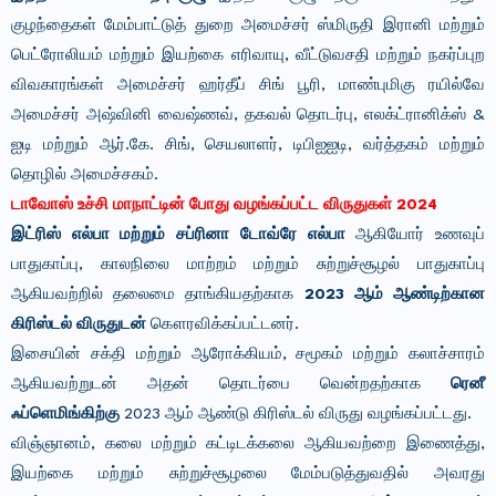
குழந்தைகள் மேம்பாட்டுத் துறை அமைச்சர் ஸ்மிருதி இரானி மற்றும்
பெட்ரோலியம் மற்றும் இயற்கை எரிவாயு, வீட்டுவசதி மற்றும் நகர்ப்புற
விவகாரங்கள் அமைச்சர் ஹர்தீப் சிங் பூரி, மாண்புமிகு ரயில்வே
அமைச்சர் அஷ்வினி வைஷ்ணவ், தகவல் தொடர்பு, எலக்ட்ரானிக்ஸ் &
ஐடி மற்றும் ஆர்.கே. சிங், செயலாளர், டிபிஐஐடி, வர்த்தகம் மற்றும்
தொழில் அமைச்சகம்.
டாவோஸ் உச்சி மாநாட்டின் போது வழங்கப்பட்ட விருதுகள் 2024
இட்ரிஸ் எல்பா மற்றும் சப்ரினா டோவ்ரே எல்பா
ஆகியோர் உணவுப்
பாதுகாப்பு, காலநிலை மாற்றம் மற்றும் சுற்றுச்சூழல் பாதுகாப்பு
ஆகியவற்றில் தலைமை தாங்கியதற்காக
2023 ஆம் ஆண்டிற்கான
கிரிஸ்டல் விருதுடன்
கௌரவிக்கப்பட்டனர்.
இசையின் சக்தி மற்றும் ஆரோக்கியம், சமூகம் மற்றும் கலாச்சாரம்
ஆகியவற்றுடன் அதன் தொடர்பை வென்றதற்காக
ரெனீ
ஃப்ளெமிங்கிற்கு
2023 ஆம் ஆண்டு கிரிஸ்டல் விருது வழங்கப்பட்டது.
விஞ்ஞானம், கலை மற்றும் கட்டிடக்கலை ஆகியவற்றை இணைத்து,
இயற்கை மற்றும் சுற்றுச்சூழலை மேம்படுத்துவதில் அவரது