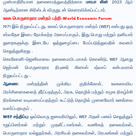
முன்மாதிரியான தலைமைத்துவத்திற்காக
மாயா லின்
2023 ஆம்
ஆண்டிற்கான கிரிஸ்டல் விருதுடன் கௌரவிக்கப்பட்டார்.
உலக பொருளாதார மன்றம் பற்றி-
World Economic Forum
1971 இல் நிறுவப்பட்டது, உலகப் பொருளாதார மன்றம் (WEF) என்பது ஒரு
சர்வதேச இலாப நோக்கற்ற அமைப்பாகும், இது பொது மற்றும் தனியார்
துறைகளுக்கு இடையே ஒத்துழைப்பை மேம்படுத்துவதில் கவனம்
செலுத்துகிறது .
கொலோனி-ஜெனீவாவை தலைமையிடமாகக் கொண்டு, WEF ஆனது
ஜெர்மன் பொருளாதார நிபுணர் கிளாஸ் ஷ்வாப் என்பவரால்
நிறுவப்பட்டது .
ஆணை:
மன்றத்தின் முக்கிய குறிக்கோள், உலகளாவிய
பிரச்சினைகளைத் தீர்ப்பதற்கும், அரசு, தொழில் மற்றும் சமூக நிகழ்ச்சி
நிரல்களை வடிவமைப்பதற்கும் கூட்டுத் தொழில் முனைவோர் உணர்வை
வளர்ப்பதாகும் .
WEF சந்திப்பு:
ஒவ்வொரு ஜனவரியிலும், WEF அதன் பணம் செலுத்தும்
உறுப்பினர்கள் மற்றும் முதலீட்டாளர்கள், வணிகத் தலைவர்கள்,
பொருளாதார வல்லுநர்கள், அரசியல் தலைவர்கள், பிரபலங்கள் மற்றும்