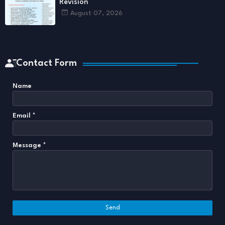
Revision
August 07, 2026
Contact Form
Name
Email
*
Message
*