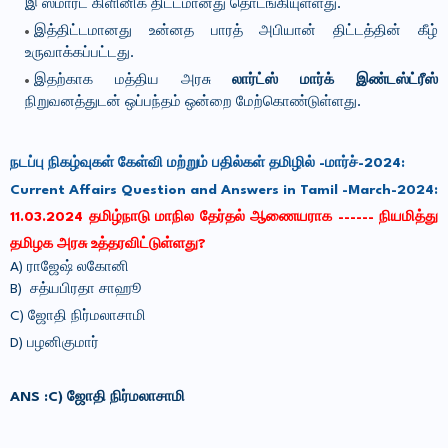
இ ஸ்மார்ட் கிளினிக் திட்டமானது தொடங்கியுள்ளது.
இத்திட்டமானது உன்னத பாரத் அபியான் திட்டத்தின் கீழ்
உருவாக்கப்பட்டது.
இதற்காக மத்திய அரசு
லார்ட்ஸ் மார்க் இண்டஸ்ட்ரீஸ்
நிறுவனத்துடன் ஒப்பந்தம் ஒன்றை மேற்கொண்டுள்ளது.
நடப்பு நிகழ்வுகள் கேள்வி மற்றும் பதில்கள் தமிழில் -மார்ச்-2024:
Current Affairs Question and Answers in Tamil -March-2024:
11.03.2024
தமிழ்நாடு மாநில தேர்தல் ஆணையராக ------ நியமித்து
தமிழக அரசு உத்தரவிட்டுள்ளது
?
A) ராஜேஷ் லகோனி
B)
சத்யபிரதா சாஹூ
C) ஜோதி நிர்மலாசாமி
D) பழனிகுமார்
ANS :
C) ஜோதி நிர்மலாசாமி