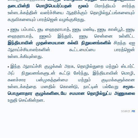
தடையின்றி மொழிபெயர்ப்பதன் மூலம்
பிராந்தியம் சார்ந்த
உள்ளடக்கத்தின் வளர்ச்சியை ஆதரிக்கும் தொழில்நுட்பங்களையும்
கருவிகளையும் பாரத்ஜென் வழங்குகிறது.
ஐஐடி பம்பாய், ஐடி ஹைதராபாத், ஐஐடி மண்டி, ஐஐடி கான்பூர், ஐஐடி
ஹைதராபாத், ஐஐஎம் இந்தூர், ஐஐடி சென்னை உள்ளிட்ட
இந்தியாவின் முதன்மையான கல்வி நிறுவனங்களில்
சிறந்த ஏஐ
ஆராய்ச்சியாளர்களின் கூட்டமைப்பை பாரத்ஜென்
உள்ளடக்கியுள்ளது.
இந்த ஆராய்ச்சி குழுக்கள் அரசு, தொழில்துறை மற்றும் ஸ்டார்ட்
அப் நிறுவனங்களுடன் கூட்டு சேர்ந்து, இந்தியாவின் மொழி,
கலாச்சார பன்முகத்தன்மை மற்றும் குடிமக்களுக்கான
உள்ளடக்கத்தை மனதில் கொண்டு, நாட்டின் பல்வேறு
சமூக-
பொருளாதார குழுக்களிடையே சமமான தொழில்நுட்ப அணுகலை
உறுதி செய்கின்றன.
SOURCE :
PIB