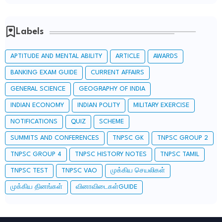
Labels
APTITUDE AND MENTAL ABILITY
ARTICLE
AWARDS
BANKING EXAM GUIDE
CURRENT AFFAIRS
GENERAL SCIENCE
GEOGRAPHY OF INDIA
INDIAN ECONOMY
INDIAN POLITY
MILITARY EXERCISE
NOTIFICATIONS
QUIZ
SCHEME
SUMMITS AND CONFERENCES
TNPSC GK
TNPSC GROUP 2
TNPSC GROUP 4
TNPSC HISTORY NOTES
TNPSC TAMIL
TNPSC TEST
TNPSC VAO
முக்கிய செயலிகள்
முக்கிய தினங்கள்
வினாவிடைகள்GUIDE