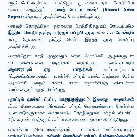
உறுதி செய்வதற்காக, பாரத்ஜென் முதன்மை தரவு சேகரிப்பில்
கவனம் செலுத்தும்
"பாரத் டேட்டா சாகர்" (
Bharat Data
Sagar
)
என்ற முன்முயற்சியைத் தொடங்கியுள்ளது.
தரவுத் தொகுப்பிலா குறைவாக பிரதிநிதித்துவம் செய்யப்படும்
இந்திய மொழிகளுக்கு கூடுதல் பயிற்சி தரவு கிடைக்க வேண்டும்
என்ற தேவையை பூர்த்தி செய்ய இந்தத் தரவு சேகரிப்பு
முயற்சிக்கிறது.
பாரத்ஜென் நாடு முழுவதும் உள்ள ஆராய்ச்சி குழுக்களுடன்
கூட்டாண்மைகளை உருவாக்கி வருகிறது, உருவாக்கப்படும்
ஜெனரேட்டிவ் ஏஐ மாதிரிகள்
கூட்டாளர்களால்
நீட்டிக்கப்படுவதையும், வளர்ச்சி மற்றும் பயன்பாட்டிற்காக பெரிய
ஆராய்ச்சி மற்றும் கல்வி சாரா சமூகத்திற்கு கிடைக்கச்
செய்வதையும் உறுதி செய்கிறது.
நாட்டில் ஓரங்கட்டப்பட்ட, பிரதிநிதித்துவம் இல்லாத சமூகங்கள்
உட்பட திறமையான நிர்வாகம் மற்றும் பொதுமக்களை நோக்கிய
பயன்பாடுகளுக்காக அரசாங்கம், தொழில்துறை மற்றும் ஸ்டார்ட்-
அப்களுடன் பாரத்ஜென் கூட்டாண்மைகளை உருவாக்கி வருகிறது.
கலாச்சார அடையாளத்தையும் பிராந்திய வளர்ச்சியையும்
ஊக்குவிப்பதற்காக,
உள்ளூர் மொழிகள் மற்றும் பேச்சுவழக்குகளில்