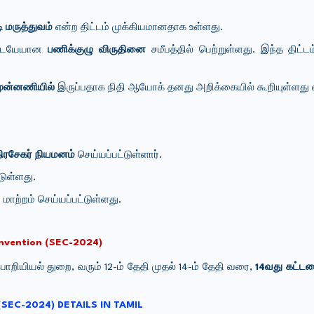
 மருத்துவம்
என்ற திட்டம் முக்கியமானதாக உள்ளது.
 இடையேயான
பணிக்குழு விருதினை
சமீபத்தில் பெற்றுள்ளது. இந்த திட்ட
 முன்னணியில்
இருப்பதாக நிதி ஆயோக் தனது அறிக்கையில் கூறியுள்ளது எ
ிரசேகர் நியமனம்
செய்யப்பட்டுள்ளார்.
டுள்ளது.
மாற்றம் செய்யப்பட்டுள்ளது.
onvention (SEC-2024)
 பொறியியல் துறை, வரும் 12-ம் தேதி முதல் 14-ம் தேதி வரை,
14வது கட்டம
 (SEC-2024) DETAILS IN TAMIL