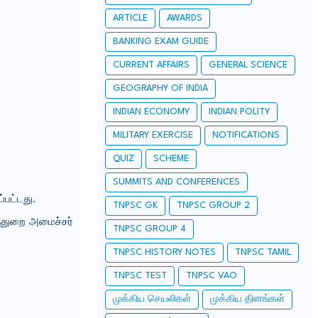
ARTICLE
AWARDS
BANKING EXAM GUIDE
CURRENT AFFAIRS
GENERAL SCIENCE
GEOGRAPHY OF INDIA
INDIAN ECONOMY
INDIAN POLITY
MILITARY EXERCISE
NOTIFICATIONS
QUIZ
SCHEME
SUMMITS AND CONFERENCES
பட்டது.
TNPSC GK
TNPSC GROUP 2
்துறை அமைச்சர்
TNPSC GROUP 4
TNPSC HISTORY NOTES
TNPSC TAMIL
TNPSC TEST
TNPSC VAO
முக்கிய செயலிகள்
முக்கிய தினங்கள்