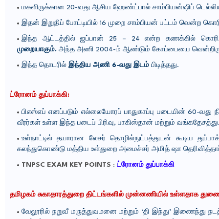
மகளிருக்கான 20-வது ஆசிய ஹேண்ட்பால் சாம்பியன்ஷிப் டெல்லிய
இதன் இறுதிப் போட்டியில் 16 முறை சாம்பியன் பட்டம் வென்ற கொரி
இந்த ஆட்டத்தில் ஜப்பான் 25 – 24 என்ற கணக்கில் கொரி
முறையாகும்.
அந்த அணி 2004-ம் ஆண்டும் கோப்பையை வென்றிரு
இந்த தொடரில்
இந்திய அணி 6-வது இடம்
பிடித்தது.
ட்ரோனம் துப்பாக்கி:
பிஎஸ்எப் எனப்படும் எல்லையோரப் பாதுகாப்பு படையின் 60-வது ந
வீரர்கள் உள்ள இந்த படைப் பிரிவு, பாகிஸ்தான் மற்றும் வங்கதேசத்த
உள்நாட்டில் தயாரான லேசர் தொழில்நுட்பத்துடன் கூடிய துப்பா
கலந்துகொண்டு மத்திய உள்துறை அமைச்சர் அமித் ஷா தெரிவித்தார
TNPSC EXAM KEY POINTS
:
ட்ரோனம் துப்பாக்கி
தமிழகம் சுகாதாரத்துறை திட்டங்களில் முன்னணியில் உள்ளதாக துணை 
வேலூரில் நறுவீ மருத்துவமனை மற்றும் ‘தி இந்து’ இணைந்து 