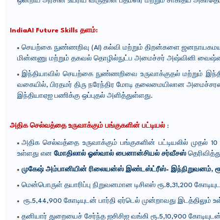
ஒன்றிய அரசின் உயரிய விருதான பத்மஸ்ரீ மற்றும் சாகித்ய அகாதெம
IndiaAI Future Skills தளம்:
செயற்கை நுண்ணறிவு (AI) கல்வி மற்றும் திறன்களை ஜனநாயகமயமாக
மின்னணு மற்றும் தகவல் தொழில்நுட்ப அமைச்சர் அஷ்வினி வைஷ்ண
இந்தியாவில் செயற்கை நுண்ணறிவை உருவாக்குதல் மற்றும் இந
வகையில், பிரதமர் திரு நரேந்திர மோடி தலைமையிலான அமைச்சரவ
இந்தியாஏஐ பணிக்கு ஒப்புதல் அளித்துள்ளது.
அதிக செல்வத்தை உருவாக்கும் பங்குகளின் பட்டியல்
:
அதிக செல்வத்தை உருவாக்கும் பங்குகளின் பட்டியலில் முதல்
உள்ளது என
மோதிலால் ஓஸ்வால் பைனான்சியல் சர்வீசஸ்
தெரிவித்த
முகேஷ் அம்பானியின் ரிலையன்ஸ் இண்டஸ்ட்ரீஸ்-
இந்நிறுவனம், ர
மென்பொருள் தயாரிப்பு நிறுவனமான டிசிஎஸ் ரூ.8,31,200 கோடிய
ரூ.5,44,900 கோடியுடன் பார்தி ஏர்டெல் முன்றாவது இடத்திலும் 
தனியார் துறையைச் சேர்ந்த ஐசிசிஐ வங்கி ரூ.5,10,900 கோடியுடன