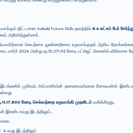
ி விருது போன்ற பல்வேறு விருதுகளைப் பெற்றுள்ளார்.
்கும் திட்டமான IndiaAI Future Skills தளத்தில்
8.6 லட்சம் பேர் சேர்
வ் அறிவித்துள்ளார்.
்தியாவிற்கான செயற்கை நுண்ணறிவை உருவாக்குதல் ஆகிய நோக்கங்களை
ை, மார்ச் 2024
அ
ன்று
ரூ.10,371.92 கோடி பட்ஜெட் செலவில் விரிவான
 10 இடங்களில் முகேஷ் அம்பானியின் தலைமையிலான ரிலையன்ஸ் இண்டஸ்ட
ுள்ளது
ூ.11,17,800 கோடி செல்வத்தை உருவாக்கி முதலிடம்
வகிக்கிறது.
ுடன் இரண்டாவது இடத்திலும்,
உள்ளன.
் 4
-வது இடத்திலும்