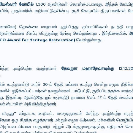
ாயேஸ்வரர் கோயில்
1,300 ஆண்டுகள் தொன்மையானது. இந்தக் கோயிலு
ல், முதல்வரின் வழிகாட்டுதலின்படி ரூ.5 கோடியில் திருப்பணிகள் மே
னெஸ்கோ) தொன்மை மாறாமல் புதுப்பித்து கும்பாபிஷேகம் நடத்தி பா
டுக்கான சிறப்பு விருதுக்கு தேர்வு செய்துள்ளது . இந்நிலையில்,
அ
SCO Award for Heritage Restoration)
வென்றுள்ளது.
ந்த புகழ்பெற்ற எழுத்தாளர்
தேவநூர மஹாதேவாவுக்கு
12.12.
.
யில் கடந்தாண்டு மார்ச் 30-ம் தேதி எல்லை கடந்து சென்று சமூக நீதிக்
் ஒடுக்கப்பட்டவர்கள் நலனுக்காகப் பாடுபட்டு, குறிப்பிடத்தக்க மாற்றத
து. இதன்படி ஆண்டுதோறும் சமூகநீதி நாளான செப். 17-ம் தேதி வைக்க
் ஸ்டாலின் அறிவித்திருந்தார்.
விருது” கர்நாடக மாநிலம், மைசூருவைச் சேர்ந்த புகழ்பெற்ற எழு
ேவா ஒரு சிறந்த எழுத்தாளர் மற்றும் சமூக ஆர்வலர். மக்களின் மொழிய
 அடிப்படையிலான பாகுபாடு மற்றும் அடக்குமுறைகளுக்கு எதிராகச் செய