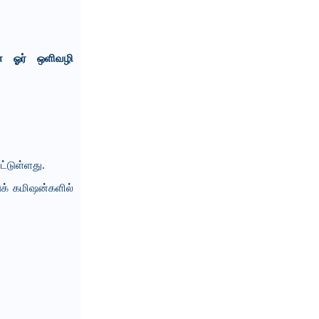
 ஓர் ஒளிவழி
ட்டுள்ளது.
க் கமிஷன்களில்