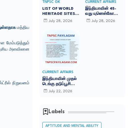
TNPSC GK
CURRENT AFFAIRS
LIST OF WORLD
இந்தியாவின் 45-
HERITAGE SITES
வது யுனெஸ்கோ
IN INDIA
உலகப் பாரம்பரியக்
July 28, 2026
July 28, 2026
-இந்தியாவில் உள்ள
களம் சாரநாத்:
ந்துள்ளதாக
மத்திய
45 யுனெஸ்கோ உலக
TNPSC CURRENT
பாரம்பரிய தளங்கள்:
AFFAIRS IN TAMIL
JULY 2026
 மேம்படுத்தும்
 தேசிய அளவிலான
CURRENT AFFAIRS
இந்தியாவின் முதல்
்ரீஸ் நிறுவனம்
டெங்கு தடுப்பூசி
'கியூடெங்கா'
July 22, 2026
(Qdenga): TNPSC
CURRENT AFFAIRS
IN TAMIL JULY
2026
Labels
APTITUDE AND MENTAL ABILITY