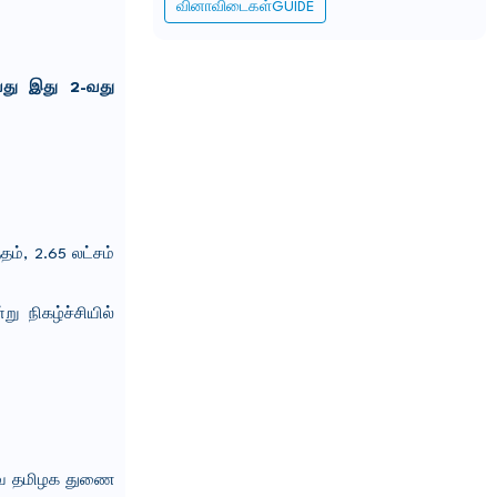
வினாவிடைகள்GUIDE
்வது இது 2-வது
ம், 2.65 லட்சம்
ு நிகழ்ச்சியில்
்வை தமிழக துணை