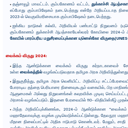
தஞ்சாவூர் மாவட்டம். கும்பகோணம் வட்டம்,
துக்காச்சி ஆபத்சக
எப்போது கும்பாபிஷேகம் நடைபெற்றது என்றே அறியப்படாத நிலையி
2023-ல் வெகுவிமரிசையாக கும்பாபிஷேகம் நடைபெற்றது.
ஐக்கிய நாடுகள் கல்வி, அறிவியல் பண்பாட்டு நிறுவனம் (யு
கும்பகோணம் துக்காச்சி ஆபத்சகாயேஸ்வரர் கோயிலை 2024-ம் ஆண்
கோயில் பாரம்பரிய மறுசீரமைப்புக்கான யுனெஸ்கோ விருதை(UNE
வைக்கம் விருது 2024:
இந்த ஆண்டுக்கான வைக்கம் விருது கர்நாடகாவைச் சேர்
உள்ள
வைக்கத்தில்
வழங்கப்படுவதாக தமிழக அரசு அறிவித்துள்ளது
இதுகுறி்த்து, தமிழக அரசு வெளியிட்ட அறிவிப்பு: சட்டப்பேரவை
போராடிய தந்தை பெரியாரை நினைவுகூரும் வகையில், பிற மாநிலங்களில
ஆளுமைகள் அல்லது நிறுவனங்கள் கவுரவிக்க முடிவு செய்யப்பட்ட
அரசால் வழங்கப்படும். இதனை பேரவையில் 110- விதியின்கீழ் முதல்வர
அந்த அறிவிப்புக்கிணங்க, 2024-ம் ஆண்டுக்கான “வைக்கம் 
மஹாதேவாவுக்கு வழங்க முடிவெடுக்கப்பட்டுள்ளது. தேவநூர மஹாத
மீதான நிலைப்பாட்டில் அதிக ஈடுபாடு கொண்டவர். மேலும், சாதி