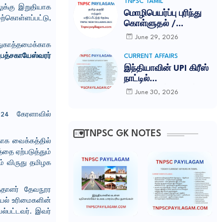
TNPSC TAMIL
க்கு இறுதியாக
மொழிபெயர்ப்பு புரிந்து
ற்கொள்ளப்பட்டு,
கொள்ளுதல் /
MOZHIPEYARPPU
June 29, 2026
TNPSC ILAKKANAM
துகாத்தமைக்காக
NOTES
பத்சகாயேஸ்வரர்
CURRENT AFFAIRS
இந்தியாவின் UPI கிரீஸ்
நாட்டில்
அதிகாரப்பூர்வமாகத்
June 30, 2026
தொடங்கப்பட்டது-
TNPSC CURRENT
2024 கேரளாவில்
AFFAIRS IN TAMIL
JUNE 2026
TNPSC GK NOTES
காக வைக்கத்தில்
்தை ஏற்படுத்தும்
ம் விருது தமிழக
த்தாளர் தேவநூர
ியல் உரிமைகளின்
ல்பட்டவர். இவர்