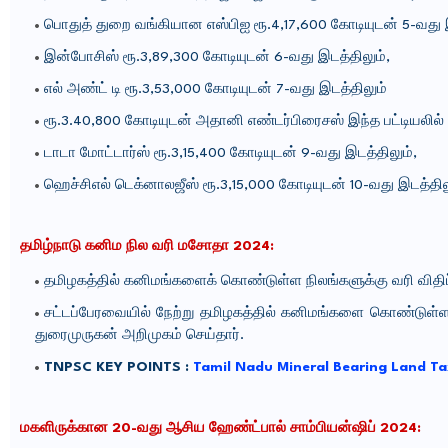
பொதுத் துறை வங்கியான எஸ்பிஐ ரூ.4,17,600
கோடியுடன்
5
-வது 
இன்போசிஸ் ரூ.3,89,300 கோடியுடன் 6-வது இடத்திலும்,
எல் அண்ட் டி ரூ.3,53,000 கோடியுடன் 7-வது இடத்திலும்
ரூ.3.40,800 கோடியுடன் அதானி எண்டர்பிரைசஸ் இந்த பட்டியலில்
டாடா மோட்டார்ஸ் ரூ.3,15,400 கோடியுடன் 9-வது இடத்திலும்,
ஹெச்சிஎல் டெக்னாலஜீஸ் ரூ.3,15,000 கோடியுடன் 10-வது இடத்தி
தமிழ்நாடு கனிம நில வரி மசோதா 2024:
தமிழகத்தில் கனிமங்களைக் கொண்டுள்ள நிலங்களுக்கு வரி விதிப
சட்டப்பேரவையில் நேற்று தமிழகத்தில் கனிமங்களை கொண்டுள்ள
துரைமுருகன் அறிமுகம் செய்தார்.
TNPSC KEY POINTS :
Tamil Nadu Mineral Bearing Land Ta
மகளிருக்கான 20-வது ஆசிய ஹேண்ட்பால் சாம்பியன்ஷிப் 2024: