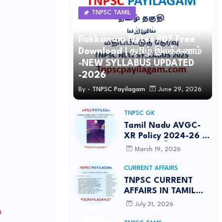
TNPSC TAMIL
TNPSC Group 2 and 4 Tamil
Ilakkanam Notes PDF Free
Download | தமிழ் இலக்கணம்
-NEW SYLLABUS UPDATED
-2026
By -
TNPSC Payilagam
June 29, 2026
TNPSC GK
Tamil Nadu AVGC-
XR Policy 2024-26 /
தமிழ்நாடு இயங்குபடம்,
March 19, 2026
விரிவாக்கப்பட்ட
மெய்நிகர் கொள்கை
CURRENT AFFAIRS
2026
TNPSC CURRENT
AFFAIRS IN TAMIL
JULY 2026-PDF
July 31, 2026
: