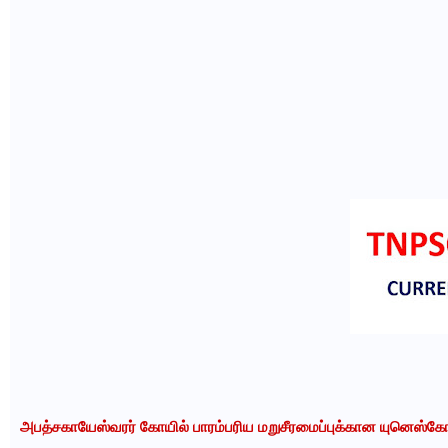
அபத்சகாயேஸ்வரர் கோயில் பாரம்பரிய மறுசீரமைப்புக்கான யுனெஸ்