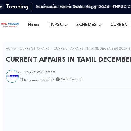
Trending
லோக்மான்ய திலகர் தேசிய விருது 2026 -TNPSC
Home
TNPSC
SCHEMES
CURRENT 
Home
CURRENT AFFAIRS
CURRENT AFFAIRS IN TAMIL DECEMBER 2024 ( 
CURRENT AFFAIRS IN TAMIL DECEMBER 
By -
TNPSC PAYILAGAM
4 minute read
December 12, 2024