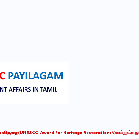
கோ விருதை(UNESCO Award for Heritage Restoration) வென்றுள்ளது