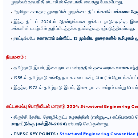
முதல்வர் உதயநிதி ஸ்டாலின் தொடங்கி வைத்து பேசும்போது,
‘‘தமிழக சுகாதார துறையின் முதன்மை திட்டங்களில்
மக்களை தேடி
இந்த திட்டம் 2024-ம் ஆண்டுக்கான ஐக்கிய நாடுகளுக்கு
மக்களின் வாழ்வில் குறிப்பிடத்தக்க தாக்கத்தை ஏற்படுத்தியுள்ளது.
நாட்டிலேயே
சுகாதாரம் உள்ளிட்ட 13 முக்கிய துறைகளில் தமிழகம்
நியமனம் :
தமிழ்நாடு இயல், இசை நாடக மன்றத்தின் தலைவராக
வாகை சந்த
1955-ல் தமிழ்நாடு சங்கீத நாடக சபை என்ற பெயரில் தொடங்கப்பட்
இதற்கு 1973-ல் தமிழ்நாடு இயல், இசை நாடக மன்றம் என்று பெயர் 
கட்டமைப்பு பொறியியல் மாநாடு 2024: Structural Engineering C
திருச்சி தேசிய தொழில்நுட்ப கழகத்தின் (என்ஐடி-டி) கட்டுமானப்
மாநாட்டுக்கு (எஸ்இசி-2024)
ஏற்பாடு செய்துள்ளது.
TNPSC KEY POINTS :
Structural Engineering Convention