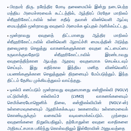
பிரதமர் திரு. நரேந்திர மோடி தலைமையில் இன்று நடைபெற்ற
மத்திய அமைச்சரவைக் கூட்டத்தில், ஆந்திரப் பிரதேச மாநிலம்
ஸ்ரீஹரிகோட்டாவில் உள்ள சதீஷ் தவான் விண்வெளி ஆய்வு
மையத்தில் மூன்றாவது ஏவுதளம் அமைக்க ஒப்புதல் அளிக்கப்பட்டது.
மூன்றாவது ஏவுதளத் திட்டமானது ஆந்திர மாநிலம்
ஸ்ரீஹரிகோட்டாவில் விண்வெளி ஆராய்ச்சி மையத்தின் அடுத்த
தலைமுறை செலுத்து வாகனங்களுக்கான ஏவுதள கட்டமைப்பை
உருவாக்குவதோடு ஸ்ரீஹரிகோட்டாவில் இரண்டாவது
ஏவுதளத்திற்கான ஆயத்த ஆதரவு ஏவுதளமாக செயல்படவும்
செய்யும். இது எதிர்கால இந்திய மனித விண்வெளிப்
பயணங்களுக்கான செலுத்துதல் திறனையும் மேம்படுத்தும். இந்த
திட்டம் தேசிய முக்கியத்துவம் வாய்ந்தது.
டிஎல்பி எனப்படும் மூன்றாவது ஏவுதளமானது என்ஜிஎல்வி (NGLV)
மட்டுமின்றி, எல்விஎம்3 (LVM3) வாகனங்களையும்
செமிக்ரையோஜெனிக் நிலை, என்ஜிஎல்வியின் (NGLV-ன்)
உள்ளமைவுகளையும் ஆதரிக்கக்கூடிய உலகளாவிய உள்ளமைவைக்
கொண்டிருக்கும் வகையில் வடிவமைக்கப்படும். முந்தைய
ஏவுதளங்களை நிறுவியதிலும், தற்போதுள்ள ஏவுதள வசதிகளை
அதிகபட்சமாக பகிர்ந்து கொள்வதிலும் இஸ்ரோவின் அனுபவத்தை