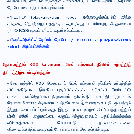
விலையில், கையில் எடுத்துச் செல்லக்கூடிய பிளக்-அண்ட்-ட்ரெய்ன்
ரோபோவை உருவாக்கியுள்ளனர்.
‘PLUTO’ (plug-and-train robot) என்றழைக்கப்படும் இந்த
சாதனத் தொழில்நுட்பத்துக்கு தொழில்நுட்ப பரிமாற்ற அலுவலகம்
(TTO ICSR) மூலம் உரிமம் வழங்கப்பட்டது.
பிளக்-அண்ட்-ட்ரெய்ன் ரோபோ / PLUTO - plug-and-train
robot -சிறப்பம்சங்கள்
நேபாளத்தில் 900 மெகாவாட் மேல் கர்னாலி நீர்மின் உற்பத்தித்
திட்டத்திற்கான் ஒப்பந்தம்:
நேபாளத்தில் 900 மெகாவாட் மேல் கர்னாலி நீர்மின் உற்பத்தித்
திட்டத்திற்காக இந்திய புதுப்பிக்கத்தக்க எரிசக்தி மேம்பாட்டு
முகமை, எஸ்ஜெவிஎன் நிறுவனம், ஜிஎம்ஆர் எனர்ஜி நிறுவனம்,
நேபாள மின்சார ஆணையம் ஆகியவை இணைந்த கூட்டு ஒப்பந்தம்
இறுதி செய்யப்பட்டுள்ளது. இந்த முன்முயற்சி அப்பிராந்தியத்தில்
மின் சக்தி பாதுகாப்பை வலுப்படுத்துவதையும் புதுப்பிக்கத்தக்க
எரிசக்திக்கான மேம்பாட்டு நடவடிக்கைகளை
விரைவுப்படுத்துவதையும் நோக்கமாகக் கொண்டுள்ளது.