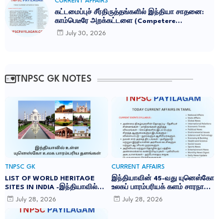
CURRENT AFFAIRS
கட்டமைப்புச் சீர்திருத்தங்களில் இந்தியா சாதனை:
காம்பெடீரே அறக்கட்டளை (Competere
Foundation) வெளியிட்ட அறிக்கை
July 30, 2026
TNPSC GK NOTES
TNPSC GK
CURRENT AFFAIRS
LIST OF WORLD HERITAGE
இந்தியாவின் 45-வது யுனெஸ்கோ
SITES IN INDIA -இந்தியாவில்
உலகப் பாரம்பரியக் களம் சாரநாத்:
உள்ள 45 யுனெஸ்கோ உலக
TNPSC CURRENT AFFAIRS IN
July 28, 2026
July 28, 2026
பாரம்பரிய தளங்கள்:
TAMIL JULY 2026