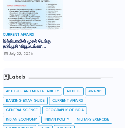
CURRENT AFFAIRS
இந்தியாவின் முதல் டெங்கு
தடுப்பூசி 'கியூடெங்கா'
(Qdenga): TNPSC CURRENT
July 22, 2026
AFFAIRS IN TAMIL JULY 2026
Labels
APTITUDE AND MENTAL ABILITY
ARTICLE
AWARDS
BANKING EXAM GUIDE
CURRENT AFFAIRS
GENERAL SCIENCE
GEOGRAPHY OF INDIA
INDIAN ECONOMY
INDIAN POLITY
MILITARY EXERCISE