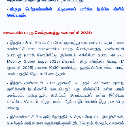
அபுல்கலாம் ஆசாத் கோப்பை
வழங்கப்பட்டது.
விருது பெற்றவர்களின் பட்டியலைப் பார்க்க இங்கே கிளிக்
செய்யவும்:
உலகளாவிய பாரத போக்குவரத்து கண்காட்சி 2025:
இந்தியாவின் மிகப்பெரிய போக்குவரத்து வாகனங்கள் தொடர்பான
கண்காட்சியான உலகளாவிய பாரத போக்குவரத்து கண்காட்சி
2025-ஐ (பாரத் மொபிலிட்டி குளோபல் எக்ஸ்போ 2025 -Bharat
Mobility Global Expo 2025) பிரதமர் திரு நரேந்திர மோடி (17
ஜனவரி 2025) காலை 10:30 மணிக்கு புதுதில்லியில் உள்ள பாரத்
மண்டபத்தில் தொடங்கி வைத்தார்.
இந்தக் கண்காட்சி 2025 ஜனவரி 17 முதல் 22 வரை மூன்று
தனித்தனி இடங்களில் நடைபெறும்: புது தில்லியில் உள்ள பாரத்
மண்டபம், யஷோபூமி, கிரேட்டர் நொய்டாவில் உள்ள இந்தியா
எக்ஸ்போ சென்டர் மற்றும் மார்ட் ஆகிய இடங்களில் இது நடைபெற
உள்ளது.
இக்கண்காட்சியில் ஒரே நேரத்தில் 9-க்கும் மேற்பட்ட நிகழ்ச்சிகள்,
20-க்கும் அதிகமான கருத்தரங்குகள் இடம்பெறும். மேலும், வாகனத்