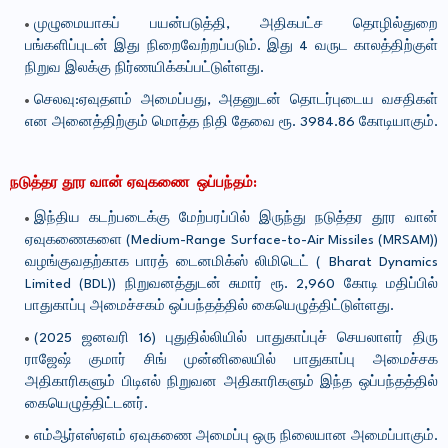
முழுமையாகப் பயன்படுத்தி, அதிகபட்ச தொழில்துறை
பங்களிப்புடன் இது நிறைவேற்றப்படும். இது 4 வருட காலத்திற்குள்
நிறுவ இலக்கு நிர்ணயிக்கப்பட்டுள்ளது.
செலவு:ஏவுதளம் அமைப்பது, அதனுடன் தொடர்புடைய வசதிகள்
என அனைத்திற்கும் மொத்த நிதி தேவை ரூ. 3984.86 கோடியாகும்.
நடுத்தர தூர வான் ஏவுகணை ஒப்பந்தம்:
இந்திய கடற்படைக்கு மேற்பரப்பில் இருந்து நடுத்தர தூர வான்
ஏவுகணைகளை (Medium-Range Surface-to-Air Missiles (MRSAM))
வழங்குவதற்காக பாரத் டைனமிக்ஸ் லிமிடெட் ( Bharat Dynamics
Limited (BDL)) நிறுவனத்துடன் சுமார் ரூ. 2,960 கோடி மதிப்பில்
பாதுகாப்பு அமைச்சகம் ஒப்பந்தத்தில் கையெழுத்திட்டுள்ளது.
(2025 ஜனவரி 16) புதுதில்லியில் பாதுகாப்புச் செயலாளர் திரு
ராஜேஷ் குமார் சிங் முன்னிலையில் பாதுகாப்பு அமைச்சக
அதிகாரிகளும் பிடிஎல் நிறுவன அதிகாரிகளும் இந்த ஒப்பந்தத்தில்
கையெழுத்திட்டனர்.
எம்ஆர்எஸ்ஏஎம் ஏவுகணை அமைப்பு ஒரு நிலையான அமைப்பாகும்.