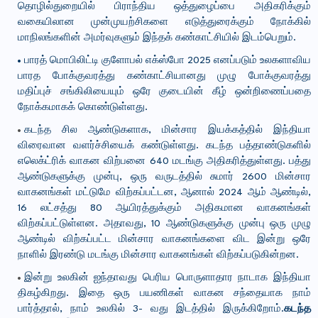
தொழில்துறையில் பிராந்திய ஒத்துழைப்பை அதிகரிக்கும்
வகையிலான முன்முயற்சிகளை எடுத்துரைக்கும் நோக்கில்
மாநிலங்களின் அமர்வுகளும் இந்தக் கண்காட்சியில் இடம்பெறும்.
பாரத் மொபிலிட்டி குளோபல் எக்ஸ்போ 2025 எனப்படும் உலகளாவிய
பாரத போக்குவரத்து கண்காட்சியானது முழு போக்குவரத்து
மதிப்புச் சங்கிலியையும் ஒரே குடையின் கீழ் ஒன்றிணைப்பதை
நோக்கமாகக் கொண்டுள்ளது.
கடந்த சில ஆண்டுகளாக, மின்சார இயக்கத்தில் இந்தியா
விரைவான வளர்ச்சியைக் கண்டுள்ளது. கடந்த பத்தாண்டுகளில்
எலெக்ட்ரிக் வாகன விற்பனை 640 மடங்கு அதிகரித்துள்ளது. பத்து
ஆண்டுகளுக்கு முன்பு, ஒரு வருடத்தில் சுமார் 2600 மின்சார
வாகனங்கள் மட்டுமே விற்கப்பட்டன, ஆனால் 2024 ஆம் ஆண்டில்,
16 லட்சத்து 80 ஆயிரத்துக்கும் அதிகமான வாகனங்கள்
விற்கப்பட்டுள்ளன. அதாவது, 10 ஆண்டுகளுக்கு முன்பு ஒரு முழு
ஆண்டில் விற்கப்பட்ட மின்சார வாகனங்களை விட இன்று ஒரே
நாளில் இரண்டு மடங்கு மின்சார வாகனங்கள் விற்கப்படுகின்றன.
இன்று உலகின் ஐந்தாவது பெரிய பொருளாதார நாடாக இந்தியா
திகழ்கிறது. இதை ஒரு பயணிகள் வாகன சந்தையாக நாம்
பார்த்தால், நாம் உலகில் 3- வது இடத்தில் இருக்கிறோம்.
கடந்த