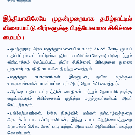
தெரிவித்தார்.
இந்தியாவிலேயே முதன்முறையாக தமிழ்நாட்டில்
விளையாட்டு வீரர்களுக்கு பிரத்யேகமான சிகிச்சை
மையம் :
ஓமந்தூரார் அரசு மருத்துவமனையில் சுமார் 34.65 கோடி ரூபாய்
மதிப்பீட்டில் கட்டப்பட்டுள்ள புதிய டயாலிசிஸ் (Dialysis) பிரிவு மற்றும்
விரிவாக்கம் செய்யப்பட்ட தீவிர சிகிச்சைப் பிரிவுகளை துணை
முதல்வர் உதயநிதி ஸ்டாலின் திறந்து வைத்தார்.
மருத்துவ உபகரணங்கள்: இதனுடன், நவீன மருத்துவ
உபகரணங்களின் பயன்பாட்டையும் அவர் தொடங்கி வைத்தார்.
ஆய்வு: புதிய கட்டிடத்தின் வசதிகள் மற்றும் நோயாளிகளுக்கு
வழங்கப்படும் சிகிச்சைகள் குறித்து மருத்துவர்களிடம் அவர்
கேட்டறிந்தார்.
பங்கேற்பாளர்கள்: இந்த நிகழ்வில் மக்கள் நல்வாழ்வுத்துறை
அமைச்சர் மா. சுப்பிரமணியன், இந்து சமய அறநிலையத்துறை
அமைச்சர் பி.கே. சேகர் பாபு மற்றும் அரசு உயர் அதிகாரிகள் கலந்து
கொண்டனர்.