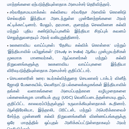
மாற்றங்களை ஏற்படுத்தியுள்ளதாக அமைச்சர் தெரிவித்தார்.
சர்வதேசமயமாக்கல்: கல்வியை சர்வதேச அளவில் கொண்டு
செல்வதில் இந்தியா அடைந்துள்ள முன்னேற்றங்களை அவர்
சுட்டிக்காட்டினார். மேலும், தரமான, குறைந்த செலவிலான கல்வி
மற்றும் புதிய கண்டுபிடிப்புகளில் இந்தியா சிறப்புக் கவனம்
செலுத்துவதையும் அவர் வலியுறுத்தினார்.
உலகளாவிய வாய்ப்புகள்: 'தேசிய கல்விக் கொள்கை' மற்றும்
'இந்தியாவில் பயிலுங்கள்' (Study in India) ஆகிய முன்முயற்சிகள்
மூலமாக மாணவர்கள், ஆய்வாளர்கள் மற்றும் கல்வி
நிறுவனங்களுக்கு உலகளாவிய வாய்ப்புகளை இந்தியா
விரிவுபடுத்தியுள்ளதாக அமைச்சர் குறிப்பிட்டார்.
செயலாளரின் உரை: உயர்கல்வித்துறை செயலாளர் டாக்டர் வினீத்
ஜோஷி பேசுகையில், வெளிநாட்டு பல்கலைக்கழகங்கள் இந்தியாவில்
தங்கள் வளாகங்களை அமைப்பதற்கான வழிமுறைகளை
பல்கலைக்கழக மானியக் குழு (UGC) வெளிப்படைத்தன்மையுடனும்,
குறிப்பிட்ட காலவரம்பிற்குள்ளும் உருவாக்கியுள்ளதாகக் கூறினார்.
ஆஸ்திரேலியா, இத்தாலி, பிரிட்டன், மற்றும் அமெரிக்காவைச்
சேர்ந்த முன்னணி கல்வி நிறுவனங்களின் விண்ணப்பங்களுக்கு
ஒரே மாதத்தில் ஒப்புதல் அளிக்கப்பட்டுள்ளதாகவும் அவர்