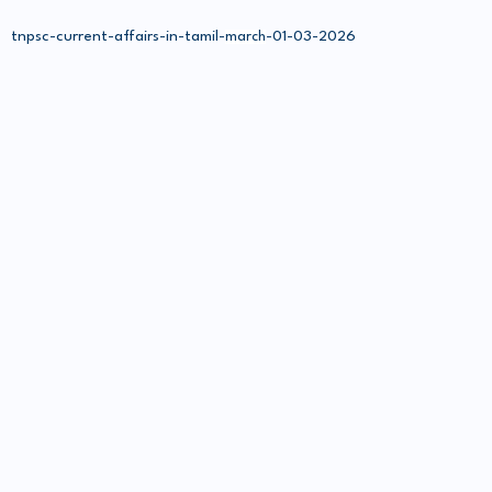
tnpsc-current-affairs-in-tamil-
-01-03-2026
march