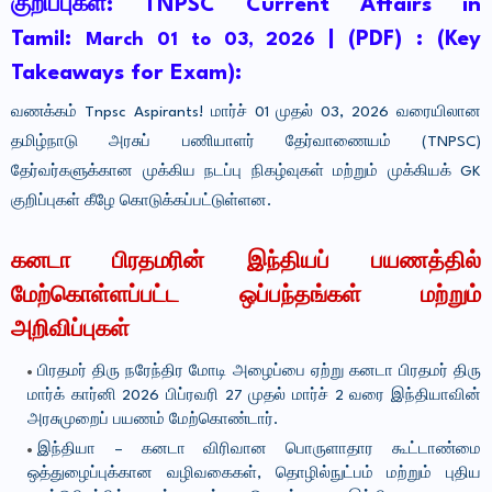
குறிப்புகள்: TNPSC Current Affairs in
Tamil:
| (PDF) : (Key
March 01 to 03, 2026
Takeaways for Exam):
வணக்கம் Tnpsc Aspirants! மார்ச் 01 முதல் 03, 2026 வரையிலான
தமிழ்நாடு அரசுப் பணியாளர் தேர்வாணையம் (TNPSC)
தேர்வர்களுக்கான முக்கிய நடப்பு நிகழ்வுகள் மற்றும் முக்கியக் GK
குறிப்புகள் கீழே கொடுக்கப்பட்டுள்ளன.
கனடா பிரதமரின் இந்தியப் பயணத்தில்
மேற்கொள்ளப்பட்ட ஒப்பந்தங்கள் மற்றும்
அறிவிப்புகள்
பிரதமர் திரு நரேந்திர மோடி அழைப்பை ஏற்று கனடா பிரதமர் திரு
மார்க் கார்னி 2026 பிப்ரவரி 27 முதல் மார்ச் 2 வரை இந்தியாவின்
அரசுமுறைப் பயணம் மேற்கொண்டார்.
இந்தியா – கனடா விரிவான பொருளாதார கூட்டாண்மை
ஒத்துழைப்புக்கான வழிவகைகள், தொழில்நுட்பம் மற்றும் புதிய