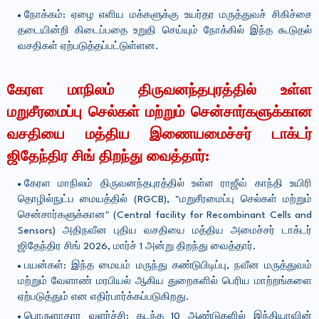
நோக்கம்: ஏழை எளிய மக்களுக்கு உயர்தர மருத்துவச் சிகிச்சை
தடையின்றி கிடைப்பதை உறுதி செய்யும் நோக்கில் இந்த கூடுதல்
வசதிகள் ஏற்படுத்தப்பட்டுள்ளன.
கேரள மாநிலம் திருவனந்தபுரத்தில் உள்ள
மறுசீரமைப்பு செல்கள் மற்றும் சென்சார்களுக்கான
வசதியை மத்திய இணையமைச்சர் டாக்டர்
ஜிதேந்திர சிங் திறந்து வைத்தார்:
கேரள மாநிலம் திருவனந்தபுரத்தில் உள்ள ராஜீவ் காந்தி உயிரி
தொழில்நுட்ப மையத்தில் (RGCB), "மறுசீரமைப்பு செல்கள் மற்றும்
சென்சார்களுக்கான" (Central facility for Recombinant Cells and
Sensors) அதிநவீன புதிய வசதியை மத்திய அமைச்சர் டாக்டர்
ஜிதேந்திர சிங் 2026, மார்ச் 1 அன்று திறந்து வைத்தார்.
பயன்கள்: இந்த மையம் மருந்து கண்டுபிடிப்பு, நவீன மருத்துவம்
மற்றும் வேளாண் மரபியல் ஆகிய துறைகளில் பெரிய மாற்றங்களை
ஏற்படுத்தும் என எதிர்பார்க்கப்படுகிறது.
பொருளாதார வளர்ச்சி: கடந்த 10 ஆண்டுகளில் இந்தியாவின்