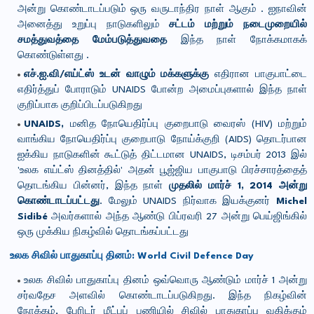
அன்று கொண்டாடப்படும் ஒரு வருடாந்திர நாள் ஆகும் . ஐநாவின்
அனைத்து உறுப்பு நாடுகளிலும்
சட்டம் மற்றும் நடைமுறையில்
சமத்துவத்தை மேம்படுத்துவதை
இந்த நாள் நோக்கமாகக்
கொண்டுள்ளது .
எச்.ஐ.வி/எய்ட்ஸ் உடன் வாழும் மக்களுக்கு
எதிரான பாகுபாட்டை
எதிர்த்துப் போராடும் UNAIDS போன்ற அமைப்புகளால் இந்த நாள்
குறிப்பாக குறிப்பிடப்படுகிறது
UNAIDS,
மனித நோயெதிர்ப்பு குறைபாடு வைரஸ் (HIV) மற்றும்
வாங்கிய நோயெதிர்ப்பு குறைபாடு நோய்க்குறி (AIDS) தொடர்பான
ஐக்கிய நாடுகளின் கூட்டுத் திட்டமான UNAIDS, டிசம்பர் 2013 இல்
'உலக எய்ட்ஸ் தினத்தில்' அதன் பூஜ்ஜிய பாகுபாடு பிரச்சாரத்தைத்
தொடங்கிய பின்னர், இந்த நாள்
முதலில் மார்ச் 1, 2014 அன்று
கொண்டாடப்பட்டது
. மேலும் UNAIDS நிர்வாக இயக்குனர்
Michel
Sidibé
அவர்களால் அந்த ஆண்டு பிப்ரவரி 27 அன்று பெய்ஜிங்கில்
ஒரு முக்கிய நிகழ்வில் தொடங்கப்பட்டது
உலக
சிவில்
பாதுகாப்பு
தினம்:
World Civil Defence Day
உலக சிவில் பாதுகாப்பு தினம் ஒவ்வொரு ஆண்டும் மார்ச் 1 அன்று
சர்வதேச அளவில் கொண்டாடப்படுகிறது. இந்த நிகழ்வின்
நோக்கம், பேரிடர் மீட்புப் பணியில் சிவில் பாதுகாப்பு வகிக்கும்