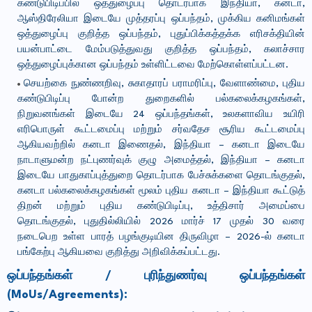
கண்டுபிடிப்பில் ஒத்துழைப்பு தொடர்பாக இந்தியா, கனடா,
ஆஸ்திரேலியா இடையே முத்தரப்பு ஒப்பந்தம், முக்கிய கனிமங்கள்
ஒத்துழைப்பு குறித்த ஒப்பந்தம், புதுப்பிக்கத்தக்க எரிசக்தியின்
பயன்பாட்டை மேம்படுத்துவது குறித்த ஒப்பந்தம், கலாச்சார
ஒத்துழைப்புக்கான ஒப்பந்தம் உள்ளிட்டவை மேற்கொள்ளப்பட்டன.
செயற்கை நுண்ணறிவு, சுகாதாரப் பராமரிப்பு, வேளாண்மை, புதிய
கண்டுபிடிப்பு போன்ற துறைகளில் பல்கலைக்கழகங்கள்,
நிறுவனங்கள் இடையே 24 ஒப்பந்தங்கள், உலகளாவிய உயிரி
எரிபொருள் கூட்டமைப்பு மற்றும் சர்வதேச சூரிய கூட்டமைப்பு
ஆகியவற்றில் கனடா இணைதல், இந்தியா – கனடா இடையே
நாடாளுமன்ற நட்புணர்வுக் குழு அமைத்தல், இந்தியா – கனடா
இடையே பாதுகாப்புத்துறை தொடர்பாக பேச்சுக்களை தொடங்குதல்,
கனடா பல்கலைக்கழகங்கள் மூலம் புதிய கனடா – இந்தியா கூட்டுத்
திறன் மற்றும் புதிய கண்டுபிடிப்பு, உத்திசார் அமைப்பை
தொடங்குதல், புதுதில்லியில் 2026 மார்ச் 17 முதல் 30 வரை
நடைபெற உள்ள பாரத் பழங்குடியின திருவிழா – 2026-ல் கனடா
பங்கேற்பு ஆகியவை குறித்து அறிவிக்கப்பட்டது.
ஒப்பந்தங்கள் / புரிந்துணர்வு ஒப்பந்தங்கள்
(MoUs/Agreements):