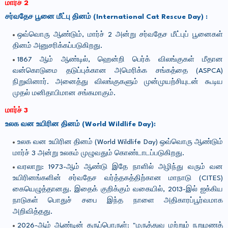
மார்ச்
2
சர்வதேச பூனை மீட்பு தினம் (International Cat Rescue Day) :
ஒவ்வொரு ஆண்டும், மார்ச் 2 அன்று சர்வதேச மீட்புப் பூனைகள்
தினம் அனுசரிக்கப்படுகிறது.
1867 ஆம் ஆண்டில், ஹென்றி பெர்க் விலங்குகள் மீதான
வன்கொடுமை தடுப்புக்கான அமெரிக்க சங்கத்தை (ASPCA)
நிறுவினார். அனைத்து விலங்குகளும் முன்முயற்சியுடன் கூடிய
முதல் மனிதாபிமான சங்கமாகும்.
மார்ச்
3
உலக வன உயிரின தினம் (World Wildlife Day):
உலக வன உயிரின தினம் (World Wildlife Day) ஒவ்வொரு ஆண்டும்
மார்ச் 3 அன்று உலகம் முழுவதும் கொண்டாடப்படுகிறது.
வரலாறு: 1973-ஆம் ஆண்டு இதே நாளில் அழிந்து வரும் வன
உயிரினங்களின் சர்வதேச வர்த்தகத்திற்கான மாநாடு (CITES)
கையெழுத்தானது. இதைக் குறிக்கும் வகையில், 2013-இல் ஐக்கிய
நாடுகள் பொதுச் சபை இந்த நாளை அதிகாரப்பூர்வமாக
அறிவித்தது.
2026-ஆம் ஆண்டின் கருப்பொருள்: "மருத்துவ மற்றும் நறுமணத்