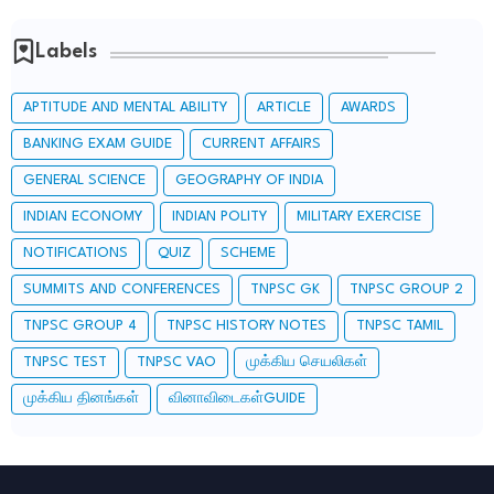
Labels
APTITUDE AND MENTAL ABILITY
ARTICLE
AWARDS
BANKING EXAM GUIDE
CURRENT AFFAIRS
GENERAL SCIENCE
GEOGRAPHY OF INDIA
INDIAN ECONOMY
INDIAN POLITY
MILITARY EXERCISE
NOTIFICATIONS
QUIZ
SCHEME
SUMMITS AND CONFERENCES
TNPSC GK
TNPSC GROUP 2
TNPSC GROUP 4
TNPSC HISTORY NOTES
TNPSC TAMIL
TNPSC TEST
TNPSC VAO
முக்கிய செயலிகள்
முக்கிய தினங்கள்
வினாவிடைகள்GUIDE