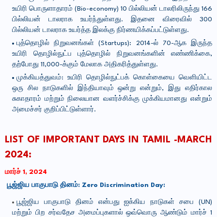
உயிரி பொருளாதாரம் (Bio-economy) 10 பில்லியன் டாலரிலிருந்து 166
பில்லியன் டாலராக உயர்ந்துள்ளது. இதனை விரைவில் 300
பில்லியன் டாலராக உயர்த்த இலக்கு நிர்ணயிக்கப்பட்டுள்ளது.
புத்தொழில் நிறுவனங்கள் (Startups): 2014-ல் 70-ஆக இருந்த
உயிரி தொழில்நுட்ப புத்தொழில் நிறுவனங்களின் எண்ணிக்கை,
தற்போது 11,000-க்கும் மேலாக அதிகரித்துள்ளது.
முக்கியத்துவம்: உயிரி தொழில்நுட்பக் கொள்கையை வெளியிட்ட
ஒரு சில நாடுகளில் இந்தியாவும் ஒன்று என்றும், இது எதிர்கால
சுகாதாரம் மற்றும் நிலையான வளர்ச்சிக்கு முக்கியமானது என்றும்
அமைச்சர் குறிப்பிட்டுள்ளார்.
LIST OF IMPORTANT DAYS IN TAMIL -
MARCH
2024:
மார்ச்
1, 2024
பூஜ்ஜிய
பாகுபாடு
தினம்
: Zero Discrimination Day:
பூஜ்ஜிய பாகுபாடு தினம் என்பது ஐக்கிய நாடுகள் சபை (UN)
மற்றும் பிற சர்வதேச அமைப்புகளால் ஒவ்வொரு ஆண்டும் மார்ச் 1