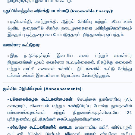
நாடுகளுக்கும் இடையிலான கூட்டு.
புதுப்பிக்கத்தக்க எரிசக்தி பயன்பாடு (Renewable Energy):
சூரியசக்தி, காற்றுசக்தி, ஆற்றல் சேமிப்பு மற்றும் பயோ-மாஸ்
ஆகிய துறைகளில் சிறந்த நடைமுறைகளை பகிர்ந்துகொள்ளவும்
இருதரப்பு ஒத்துழைப்பை மேம்படுத்தவும் புரிந்துணர்வு ஒப்பந்தம்.
கலாச்சார கூட்டுறவு:
இரு நாடுகளுக்கும் இடையே கலை மற்றும் கலாச்சார
நிறுவனங்கள் மூலம் கலாச்சார நடவடிக்கைகள், நிகழ்த்து கலைகள்
மற்றும் காட்சி கலைகள் உள்ளிட்ட திட்டங்களில் கூட்டு சேர்ந்து
மக்கள்-மக்கள் இடையிலான தொடர்பை மேம்படுத்துதல்.
முக்கிய அறிவிப்புகள் (Announcements):
பல்கலைக்கழக கூட்டாண்மைகள்:
செயற்கை நுண்ணறிவு (AI),
சுகாதாரம், விவசாயம் மற்றும் கண்டுபிடிப்பு போன்ற துறைகளில்
பல்கலைக்கழகங்கள் மற்றும் நிறுவனங்களுக்கிடையே
24
புரிந்துணர்வு ஒப்பந்தங்கள் கையெழுத்தாகியுள்ளன.
சர்வதேச கூட்டணிகளில் கனடா:
உலகளாவிய உயிரி எரிபொருள்
கூட்டணி (Global Biofuels Alliance) மற்றும் சர்வதேச சூரிய