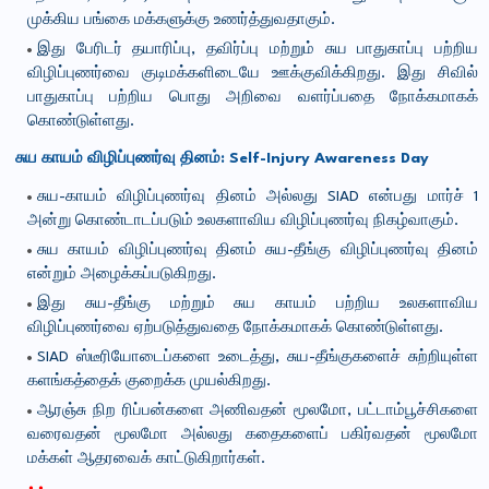
முக்கிய பங்கை மக்களுக்கு உணர்த்துவதாகும்.
இது பேரிடர் தயாரிப்பு, தவிர்ப்பு மற்றும் சுய பாதுகாப்பு பற்றிய
விழிப்புணர்வை குடிமக்களிடையே ஊக்குவிக்கிறது. இது சிவில்
பாதுகாப்பு பற்றிய பொது அறிவை வளர்ப்பதை நோக்கமாகக்
கொண்டுள்ளது.
சுய
காயம்
விழிப்புணர்வு
தினம்
: Self-Injury Awareness Day
சுய-காயம் விழிப்புணர்வு தினம் அல்லது SIAD என்பது மார்ச் 1
அன்று கொண்டாடப்படும் உலகளாவிய விழிப்புணர்வு நிகழ்வாகும்.
சுய காயம் விழிப்புணர்வு தினம் சுய-தீங்கு விழிப்புணர்வு தினம்
என்றும் அழைக்கப்படுகிறது.
இது சுய-தீங்கு மற்றும் சுய காயம் பற்றிய உலகளாவிய
விழிப்புணர்வை ஏற்படுத்துவதை நோக்கமாகக் கொண்டுள்ளது.
SIAD ஸ்டீரியோடைப்களை உடைத்து, சுய-தீங்குகளைச் சுற்றியுள்ள
களங்கத்தைக் குறைக்க முயல்கிறது.
ஆரஞ்சு நிற ரிப்பன்களை அணிவதன் மூலமோ, பட்டாம்பூச்சிகளை
வரைவதன் மூலமோ அல்லது கதைகளைப் பகிர்வதன் மூலமோ
மக்கள் ஆதரவைக் காட்டுகிறார்கள்.