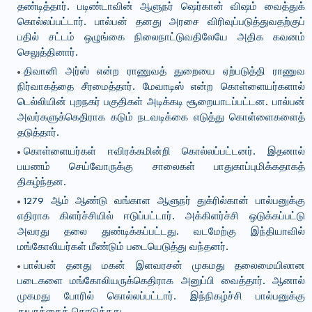
தண்டித்தார். படிண்டாவின் ஆளுநர் ஷெர்கான் விஷம் வைத்துக்
கொல்லப்பட்டார். பால்பன் தனது அரசை விரிவுப்படுத்துவதற்குப்
பதில் சட்டம் ஒழுங்கை நிலைநாட்டுவதிலேயே அதிக கவனம்
செலுத்தினார்.
திவானி அர்ஸ் என்ற ராணுவத் துறையை ஏற்படுத்தி ராணுவ
நிர்வாகத்தை சீரமைத்தார். மேவாடிஸ் என்ற கொள்ளையர்களால்
டெல்லியின் புறநகர் பகுதிகள் அடிக்கடி சூறையாடப்பட்டன. பால்பன்
அவர்களுக்கெதிராக கடும் நடவடிக்கை எடுத்து கொள்ளைகளைத்
தடுத்தார்.
கொள்ளையர்கள் ஈவிரக்கமின்றி கொல்லப்பட்டனர். இதனால்
பயணம் செய்வோருக்கு சாலைகள் பாதுகாப்புமிக்கதாகத்
திகழ்ந்தன.
1279 ஆம் ஆண்டு வங்காள ஆளுநர் துக்ரில்கான் பால்பனுக்கு
எதிராக கிளர்ச்சியில் ஈடுப்பட்டார். அக்கிளர்ச்சி ஒடுக்கப்பட்டு
அவரது தலை துண்டிக்கப்பட்டது. வடமேற்கு இந்தியாவில்
மங்கோலியர்கள் மீண்டும் படையெடுத்து வந்தனர்.
பால்பன் தனது மகன் இளவரசன் முகமது தலைமையிலான
படைகளை மங்கோலியருக்கெதிராக அனுப்பி வைத்தார். ஆனால்
முகமது போரில் கொல்லப்பட்டார். இந்நிகழ்ச்சி பால்பனுக்கு