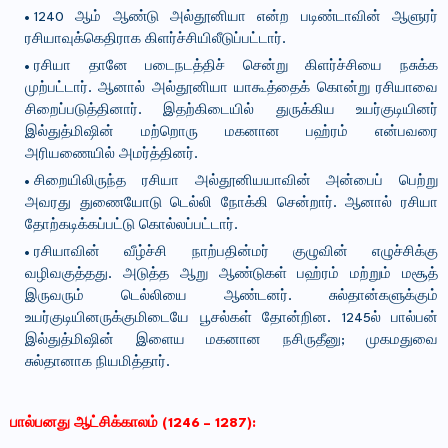
1240 ஆம் ஆண்டு அல்தூனியா என்ற படிண்டாவின் ஆளுரர்
ரசியாவுக்கெதிராக கிளர்ச்சியிலீடுப்பட்டார்.
ரசியா தானே படைநடத்திச் சென்று கிளர்ச்சியை நசுக்க
முற்பட்டார். ஆனால் அல்தூனியா யாகூத்தைக் கொன்று ரசியாவை
சிறைப்படுத்தினார். இதற்கிடையில் துருக்கிய உயர்குடியினர்
இல்துத்மிஷின் மற்றொரு மகனான பஹ்ரம் என்பவரை
அரியணையில் அமர்த்தினர்.
சிறையிலிருந்த ரசியா அல்தூனியயாவின் அன்பைப் பெற்று
அவரது துணையோடு டெல்லி நோக்கி சென்றார். ஆனால் ரசியா
தோற்கடிக்கப்பட்டு கொல்லப்பட்டார்.
ரசியாவின் வீழ்ச்சி நாற்பதின்மர் குழுவின் எழுச்சிக்கு
வழிவகுத்தது. அடுத்த ஆறு ஆண்டுகள் பஹ்ரம் மற்றும் மசூத்
இருவரும் டெல்லியை ஆண்டனர். சுல்தான்களுக்கும்
உயர்குடியினருக்குமிடையே பூசல்கள் தோன்றின. 1245ல் பால்பன்
இல்துத்மிஷின் இளைய மகனான நசிருதீனு; முகமதுவை
சுல்தானாக நியமித்தார்.
பால்பனது ஆட்சிக்காலம் (1246 – 1287):