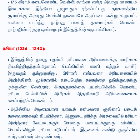
175 கிராம் எடைகொண்ட வெள்ளி தாங்கா என்ற அவரது நாணயம்
இடைக்கால இந்தியா முழுவதும் ஏற்கப்பட்டது. தற்காலத்திய
ரூபாய்க்கு அவரது வெள்ளி நாணயமே அடிப்படை என்று கூறலாம்.
வலிமை வாய்ந்த நாற்பது படைத் தலைவர்கள் கொண்ட
நாற்பதின்மர்குழு ஒன்றையும் இல்துத்மிஷ் உருவாக்கினார்.
ரசியா (1236 – 1240):
இல்துத்மிஷ் தனது புதல்வி ரசியாவை அரியணைக்கு வாரிசாக
நியமித்திருந்தார்.ஆனால் டெல்லியின் காஸி மற்றும் வாசிர்
இருவரும் ருக்னுதுதீனு; பிரோஸ் என்பவரை அரியணையில்
அமர்த்தினர். முல்தானில் நடைபெற்ற கலகத்தை ஒடுக்குவதற்கு
ருக்னுதீன் சென்றார். அத்தருணத்தை பயன்படுத்திக் கொண்ட
ரசியா டெல்லியின் அமீர்கள் ஆதரவோடு அரியணையைக்
கைப்பற்றிக் கொண்டார்.
அபிசீனிய அடிமையான யாகூத் என்பவரை குதிரைப் படைத்
தலைவனாகவும் நியமித்தார். ஆணுடை தரித்து அரசவையில் ரசியா
அமர்ந்தார் வேட்டைக்குச் செல்வது படைநடத்துவது உள்ளிட்ட
செயல்களிலும் ரசியா ஈடுப்பட்டார். இதனைக் கண்டு துருக்கிய
உயர்குடியினர் வெகுண்டனர்.