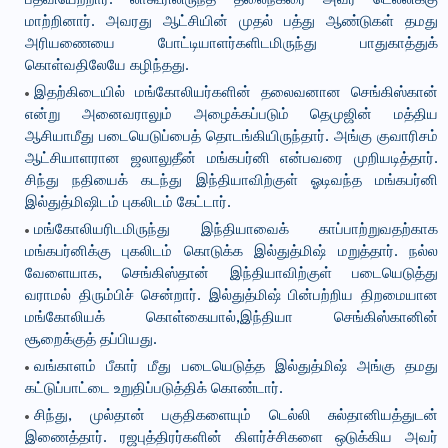
பதவியேற்றார். லாகூரிலிருந்த தலைநகரை அவர் டெல்லிக்கு
மாற்றினார். அவரது ஆட்சியின் முதல் பத்து ஆண்டுகள் தமது
அரியணையை போட்டியாளர்களிடமிருந்து பாதுகாத்துக்
கொள்வதிலேயே கழிந்தது.
இதற்கிடையில் மங்கோலியர்களின் தலைவனான செங்கிஸ்கான்
என்று அனைவராலும் அழைக்கப்படும் தெமுஜின் மத்திய
ஆசியாமீது படையெடுப்பைத் தொடங்கியிருந்தார். அங்கு குவாரிசம்
ஆட்சியாளரான ஜலாலுதீன் மங்கபர்னி என்பவரை முறியடித்தார்.
சிந்து நதியைக் கடந்து இந்தியாவிற்குள் ஓடிவந்த மங்கபர்னி
இல்துத்மிஷிடம் புகலிடம் கேட்டார்.
மங்கோலியரிடமிருந்து இந்தியாவைக் காப்பாற்றுவதற்காக
மங்கபர்னிக்கு புகலிடம் கொடுக்க இல்துத்மிஷ் மறுத்தார். நல்ல
வேளையாக, செங்கிஸ்தான் இந்தியாவிற்குள் படையெடுத்து
வராமல் திரும்பிச் சென்றார். இல்துத்மிஷ் பின்பற்றிய திறமையான
மங்கோலியக் கொள்கையால்,இந்தியா செங்கிஸ்கானின்
சூறைக்குத் தப்பியது.
வங்காளம் பீகார் மீது படையெடுத்த இல்துத்மிஷ் அங்கு தமது
கட்டுப்பாட்டை உறுதிப்படுத்திக் கொண்டார்.
சிந்து, முல்தான் பகுதிகளையும் டெல்லி சுல்தானியத்துடன்
இணைத்தார். ரஜபுத்திரர்களின் கிளர்ச்சிகளை ஒடுக்கிய அவர்