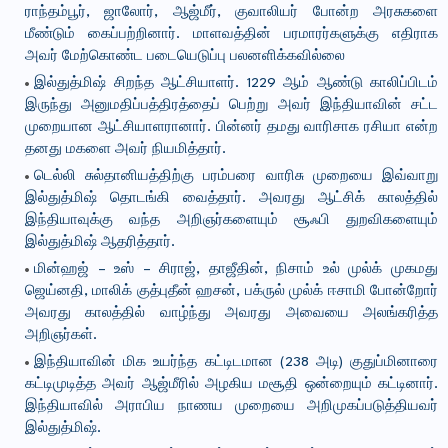
ராந்தம்பூர், ஜாலோர், ஆஜ்மீர், குவாலியர் போன்ற அரசுகளை
மீண்டும் கைப்பற்றினார். மாளவத்தின் பரமாரர்களுக்கு எதிராக
அவர் மேற்கொண்ட படையெடுப்பு பலனளிக்கவில்லை
இல்துத்மிஷ் சிறந்த ஆட்சியாளர். 1229 ஆம் ஆண்டு காலிப்பிடம்
இருந்து அனுமதிப்பத்திரத்தைப் பெற்று அவர் இந்தியாவின் சட்ட
முறையான ஆட்சியாளரானார். பின்னர் தமது வாரிசாக ரசியா என்ற
தனது மகளை அவர் நியமித்தார்.
டெல்லி சுல்தானியத்திற்கு பரம்பரை வாரிசு முறையை இவ்வாறு
இல்துத்மிஷ் தொடங்கி வைத்தார். அவரது ஆட்சிக் காலத்தில்
இந்தியாவுக்கு வந்த அறிஞர்களையும் சூஃபி துறவிகளையும்
இல்துத்மிஷ் ஆதரித்தார்.
மின்ஹஜ் – உஸ் – சிராஜ், தாஜீதின், நிசாம் உல் முல்க் முகமது
ஜெய்னதி, மாலிக் குத்புதீன் ஹசன், பக்ருல் முல்க் ஈசாமி போன்றோர்
அவரது காலத்தில் வாழ்ந்து அவரது அவையை அலங்கரித்த
அறிஞர்கள்.
இந்தியாவின் மிக உயர்ந்த கட்டிடமான (238 அடி) குதுப்மினாரை
கட்டிமுடித்த அவர் ஆஜ்மீரில் அழகிய மசூதி ஒன்றையும் கட்டினார்.
இந்தியாவில் அராபிய நாணய முறையை அறிமுகப்படுத்தியவர்
இல்துத்மிஷ்.