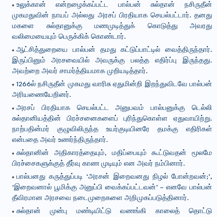
உலுக்கான் என்றழைக்கப்பட்ட பால்பன் சுல்தான் நசிருதீன்
முகமதுவின் நாயப் அல்லது அரசப் பிரதியாக செயல்பட்டார். தனது
மகளை சுல்தானுக்கு மணமுடித்துக் கொடுத்து அவரது
வலிமையையும் பெருக்கிக் கொண்டார்.
ஆட்சித்துறையை பால்பன் தமது கட்டுப்பாட்டில் வைத்திருந்தார்.
இருப்பினும் அரசவையில் அவருக்கு பலத்த எதிர்ப்பு இருந்தது.
அவற்றை அவர் சாமர்த்தியமாக முறியடித்தார்.
1266ல் நசிருதீன் முகமது வாரிசு ஏதுமின்றி இறந்துவிடவே பால்பன்
அரியணையேறினர்.
அரசப் பிரதியாக செயல்பட்ட அனுபவம் பால்பனுக்கு டெல்லி
சுல்தானியத்தின் பிரச்சனைகளைப் புரிந்துகொள்ள ஏதுவாயிற்று.
நாற்பதின்மர் குழுவிலிருந்த உயர்குடியினரே தமக்கு எதிரிகள்
என்பதை அவர் உணர்ந்திருந்தார்.
சுல்தானின் அதிகாரத்தையும், மதிப்பையும் கூட்டுவதன் மூலமே
பிரச்சைகளுக்குத் தீர்வு காண முடியும் என அவர் நம்பினார்.
பால்பனது கருத்துப்படி ‘அரசன் இறைவனது நிழல் போன்றவன்;’,
‘இறைவனால் பூமிக்கு அனுப்பி வைக்கப்பட்டவன்’ – எனவே பால்பன்
தீவிரமான அரசவை நடைமுறைகளை அறிமுகப்படுத்தினார்.
சுல்தான் முன்பு மண்டியிட்டு வணங்கி காலைத் தொட்டு