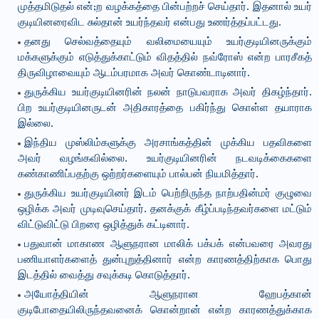
முத்தமிடுதல் என்;ற வழக்கத்தை பின்பற்றச் செய்தார். இதனால் உயர்
குடியினரைவிட சுல்தான் உயர்ந்தவர் என்பது உணர்த்தப்பட்டது.
தனது செல்வத்தையும் வலிமையையும் உயர்குடியினருக்கும்
மக்களுக்கும் எடுத்துக்காட்டும் விதத்தில் நவ்ரோஸ் என்ற பாரசீகத்
திருவிழாவையும் ஆடம்பரமாக அவர் கொண்டாடினார்.
துருக்கிய உயர்குடியினரின் நலன் நாடுபவராக அவர் திகழ்ந்தார்.
பிற உயர்குடியினருடன் அதிகாரத்தை பகிர்ந்து கொள்ள தயாராக
இல்லை.
இந்திய முஸ்லிம்களுக்கு அரசாங்கத்தின் முக்கிய பதவிகளை
அவர் வழங்கவில்லை. உயர்குடியினரின் நடவடிக்கைகளை
கண்காணிப்பதற்கு ஒற்றர்களையும் பால்பன் நியமித்தார்.
துருக்கிய உயர்குடியினர் இடம் பெற்றிருந்த நாற்பதின்மர் குழுவை
ஒழிக்க அவர் முடிவுசெய்தார். தனக்குக் கீழ்ப்படிந்தவர்களை மட்டும்
விட்டுவிட்டு பிறரை ஒழித்துக் கட்டினார்.
பதுவான் மாகாண ஆளுநரான மாலிக் பக்பக் என்பவரை அவரது
பணியாளர்களைத் துன்புறுத்தினார் என்ற காரணத்திற்காக பொது
இடத்தில் வைத்து சவுக்கடி கொடுத்தார்.
அயோத்தியின் ஆளுநரான ஹேபத்கான்
குடிபோதையிலிருந்தவனைக் கொன்றான் என்ற காரணத்துக்காக