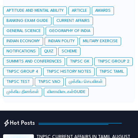
APTITUDE AND MENTAL ABILITY
ARTICLE
AWARDS
BANKING EXAM GUIDE
CURRENT AFFAIRS
GENERAL SCIENCE
GEOGRAPHY OF INDIA
INDIAN ECONOMY
INDIAN POLITY
MILITARY EXERCISE
NOTIFICATIONS
QUIZ
SCHEME
SUMMITS AND CONFERENCES
TNPSC GK
TNPSC GROUP 2
TNPSC GROUP 4
TNPSC HISTORY NOTES
TNPSC TAMIL
TNPSC TEST
TNPSC VAO
முக்கிய செயலிகள்
முக்கிய தினங்கள்
வினாவிடைகள்GUIDE
Hot Posts
TNPSC CURRENT AFFAIRS IN TAMIL AUGUST