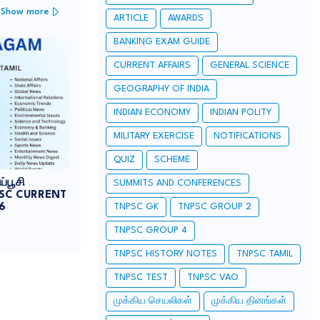
Show more
ARTICLE
AWARDS
BANKING EXAM GUIDE
CURRENT AFFAIRS
GENERAL SCIENCE
GEOGRAPHY OF INDIA
INDIAN ECONOMY
INDIAN POLITY
MILITARY EXERCISE
NOTIFICATIONS
QUIZ
SCHEME
்பூசி
SUMMITS AND CONFERENCES
NPSC CURRENT
TNPSC GK
TNPSC GROUP 2
6
TNPSC GROUP 4
TNPSC HISTORY NOTES
TNPSC TAMIL
TNPSC TEST
TNPSC VAO
முக்கிய செயலிகள்
முக்கிய தினங்கள்