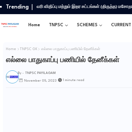
Trending
வரி விதிப்பு மற்றும் இதர சட்​டங்​கள் (திருத்த) மசோ
Home
TNPSC
SCHEMES
CURRENT 
Home
TNPSC GK
எல்லை பாதுகாப்பு பணியில் தேனீக்கள்
எல்லை பாதுகாப்பு பணியில் தேனீக்கள்
By -
TNPSC PAYILAGAM
1 minute read
November 05, 2023