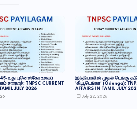
 45-வது யுனெஸ்கோ உலகப்
இந்தியாவின் முதல் டெங்கு தடுப
 களம் சாரநாத்: TNPSC CURRENT
'கியூடெங்கா' (Qdenga): T
 TAMIL JULY 2026
AFFAIRS IN TAMIL JULY 202
026
July 22, 2026