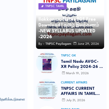
TNPSC TAMIL
TNPSC Group 2 and 4 Tamil
Ilakkanam Notes PDF Free
Download | தமிழ் இலக்கணம்
-NEW SYLLABUS UPDATED
-2026
By -
TNPSC Payilagam
June 29, 2026
TNPSC GK
Tamil Nadu AVGC-
XR Policy 2024-26 /
தமிழ்நாடு இயங்குபடம்,
March 19, 2026
விரிவாக்கப்பட்ட
மெய்நிகர் கொள்கை
CURRENT AFFAIRS
2026
TNPSC CURRENT
AFFAIRS IN TAMIL
JULY 2026-PDF
 தேனிக்கூடுகளை
July 31, 2026