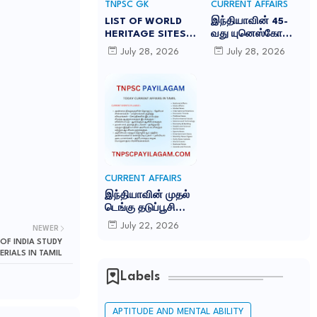
TNPSC GK
CURRENT AFFAIRS
LIST OF WORLD
இந்தியாவின் 45-
HERITAGE SITES
வது யுனெஸ்கோ
IN INDIA
உலகப் பாரம்பரியக்
July 28, 2026
July 28, 2026
-இந்தியாவில் உள்ள
களம் சாரநாத்:
45 யுனெஸ்கோ உலக
TNPSC CURRENT
பாரம்பரிய தளங்கள்:
AFFAIRS IN TAMIL
JULY 2026
CURRENT AFFAIRS
இந்தியாவின் முதல்
டெங்கு தடுப்பூசி
'கியூடெங்கா'
July 22, 2026
NEWER
(Qdenga): TNPSC
OF INDIA STUDY
CURRENT AFFAIRS
ERIALS IN TAMIL
IN TAMIL JULY
2026
Labels
APTITUDE AND MENTAL ABILITY