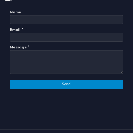
Name
Email
*
Message
*