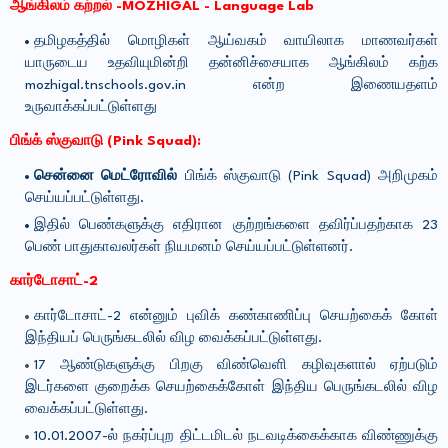
ஆங்கிலம் கற்றல் -MOZHIGAL - Language Lab
தமிழகத்தில் மொழிகள் ஆய்வகம் வாயிலாக மாணவர்கள்
யாருடைய உதவியுமின்றி தன்னிச்சையாக ஆங்கிலம் கற்க
mozhigal.tnschools.gov.in என்ற இணையதளம்
உருவாக்கப்பட்டுள்ளது
பிங்க் ஸ்குவாடு (Pink Squad):
சென்னை மெட்ரோவில்
பிங்க் ஸ்குவாடு (Pink Squad) அறிமுகம்
செய்யப்பட்டுள்ளது.
இதில் பெண்களுக்கு எதிரான குற்றங்களை தவிர்ப்பதற்காக 23
பெண் பாதுகாவலர்கள் நியமனம் செய்யப்பட்டுள்ளனர்.
கார்டோசாட்-2
கார்டோசாட்-2 என்னும் புவிக் கண்காணிப்பு செயற்கைக் கோள்
இந்தியப் பெருங்கடலில் விழ வைக்கப்பட்டுள்ளது.
17 ஆண்டுகளுக்கு பிறகு விண்வெளி கழிவுகளால் ஏற்படும்
இடர்களை குறைக்க செயற்கைக்கோள் இந்திய பெருங்கடலில் விழ
வைக்கப்பட்டுள்ளது.
10.01.2007-ல் நகர்ப்புற திட்டமிடல் நடவடிக்கைக்காக விண்ணுக்கு