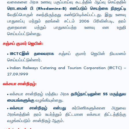
வகைகளை அரசு உணவு பகுப்பாய்வு கூடத்தில் ஆய்வு செய்ததில்
ரொடமைன் பி (Rhodamine-B) எனப்படும் செயற்கை நிறமூட்டி
வேதிப்பொருள் கலந்திருந்தது கண்டுபிடிக்கப்பட்டது. இது உணவு
பாதுகாப்பு மற்றும் தரங்கள் சட்டம் 2006 பிரிவின்படி, தரம்
குறைவான மற்றும் பாதுகாப்பற்ற உணவு என உறுதி
செய்யப்பட்டுள்ளது.
சஞ்சய் குமார் ஜெயின்:
IRCTCஇன் தலைவராக
சஞ்சய் குமார் ஜெயின் நியமனம்
செய்யப்பட்டுள்ளார்.
Indian Railways Catering and Tourism Corporation (IRCTC) –
27.09.1999
லக்சயா சான்றிதழ்:
லக்சயா சான்றிதழ் மத்திய அரசு
தமிழ்நாட்டிலுள்ள 55 மருத்துவ
மையங்களுக்கு
வழங்கியுள்ளது.
லக்சயா சான்றிதழ் என்பது
கர்பிணிகளுக்கான அறுவை
அரங்கத்தின் தரம் உயர்த்தும் திட்டமான லக்சயா திட்டத்திற்கு
வழங்கப்படும் சான்றிதழ் ஆகும்.