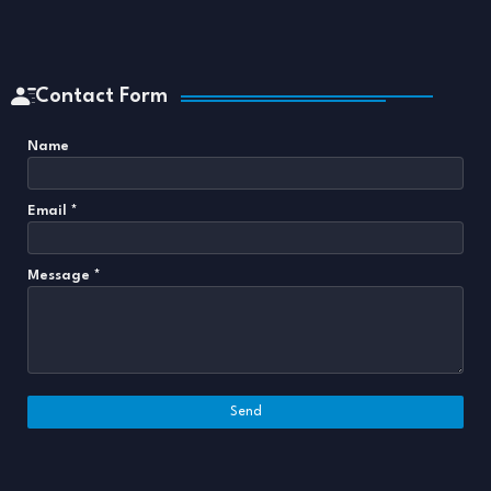
Contact Form
Name
Email
*
Message
*