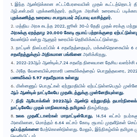
இந்த ஆண்டுக்கான சட்டப்பேரவையின் முதல் கூட்டத்தொடர் த
ஆர்.என்.ரவி புறக்கணித்தார். தமிழக அரசின் உரையைப் படிக்கா
புறக்கணித்த உரையை சபாநாயகர் அப்பாவு வாசித்தார்.
மத்திய அரசு கடந்த 2022, ஜூன் 30-ம் தேதி முதல் சரக்கு மற்
அரசுக்கு ஏறத்தாழ 20,000 கோடி ரூபாய்‌ பற்றாக்குறை ஏற்பட்டுள்ள
வேண்டும்‌ என்று ஆளுநர் உரையில் தெரிவிக்கப்பட்டுள்ளது.
நாட்டின்‌ நிலப்பரப்பில்‌ 4 சதவீதத்தையும்‌, மக்கள்தொகையில்‌
சதவீதத்துக்கும்‌ அதிகமான பங்கினை
அளிக்கிறது.
2022-23ஆம்‌ ஆண்டில்‌,7.24 சதவீத நிலையான தேசிய வளர்ச்சி 
அதே வேளையில்‌,சராசரி பணவீக்கத்தைப்‌ பொறுத்தவரை, 2022-23
பணவீக்கம்‌ 5.97 சதவீதமாக உள்ளது
மின்னணுப்‌ பொருட்கள்‌ ஏற்றுமதியில்‌ ஏற்பட்டுள்ளபெரும்‌ முன்ன
ஆம்‌ ஆண்டில்‌ நாட்டிலேயே முதலிடத்துக்கு முன்னேறியுள்ளது.
நிதி ஆயோக்கின்‌ 2022ஆம்‌ ஆண்டு ஏற்றுமதித்‌ தயார்நிலைக்‌ க
நாட்டிலேயே முதல்‌ மாநிலமாகத்‌ தமிழகம்
திகழ்கிறது.
உலக முதலீட்டாளர்கள்‌ மாநாட்டின்போது,
14.54 லட்சம்‌ நபர்க
அளவிலான, மொத்தம்‌ 6.64 லட்சம்‌ கோடி ரூபாய்‌ முதலீடுகள்‌ ச
ஒப்பந்தங்களை
மேற்கொண்டுள்ளது. மேலும்‌, இந்நிகழ்வில்‌ தமிழக 
வெளியிட்டார்‌