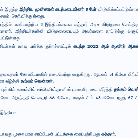
ில் இருந்த
இந்திய முன்னாள் கடற்படையினர் 8 பேர்
விடுவிக்கப்பட்டுள்ள
சகம் தெரிவித்துள்ளது.
்தில் பணியாற்றிய 8 இந்தியர்களை கத்தார் அரசு விடுதலை செய்திர
யுள்ளனர். இந்தியர்களின் விடுதலையையும் அவர்களை நாட்டுக்கு அனுப
பட்டுள்ளது.
ர்கள் உளவு பார்த்த குற்றச்சாட்டில்
கடந்த 2022 ஆம் ஆண்டு ஆகஸ்
தலைநகா் சோஃபியாவில் நடைபெற்று வருகிறது. ஆடவா் 51 கிலோ பிரிவி
ை வீழ்த்தி
தங்கம் வென்றாா்.
 புள்ளிக் கணக்கில் உஸ்பெகிஸ்தானின் முஸபரோவை வீழ்த்தி
தங்கம் வென்
ிலோ, அருந்ததி சௌதரி 66 கிலோ, பாருன் சிங் 48 கிலோ, ரஜத் 67 கி
இந்தியா.
்டாவது முறையாக சாம்பியன் பட்டத்தை கைப்பற்றியது
கத்தாா்.