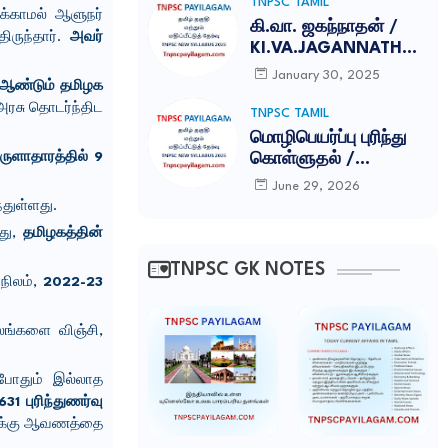
TNPSC TAMIL
க்காமல் ஆளுநர்
கி.வா. ஜகந்நாதன் /
ிருந்தார்.
அவர்
KI.VA.JAGANNATHAN
TNPSC NOTES
January 30, 2025
ஆண்டும்‌ தமிழக
அரசு தொடர்ந்திட
TNPSC TAMIL
மொழிபெயர்ப்பு புரிந்து
ுளாதாரத்தில்‌ 9
கொள்ளுதல் /
MOZHIPEYARPPU
June 29, 2026
TNPSC ILAKKANAM
்துள்ளது.
NOTES
ோது,
தமிழகத்தின்‌
TNPSC GK NOTES
நிலம்‌,
2022-23
ிலங்களை விஞ்சி,
்போதும்‌ இல்லாத
631 புரிந்துணர்வு
ோக்கு ஆவணத்தை