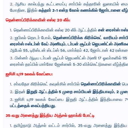
ஆசிய கால்பந்து கூட்டமைப்பு சாா்பில் கத்தாரின் லுஸாயில் 
மோதின. இதில்
கத்தாா் 3-1 என்ற கோல் கணக்கில் ஜோா்டானை வீழ்
தென்னாப்பிரிக்காவின் எஸ்ஏ 20 லீக்:
தென்னாப்பிரிக்காவின் எஸ்ஏ 20 லீக் ஆட்டத்தில்
சன் ரைசா்ஸ் ஈஸ
ஐபிஎல் தொடா் போல்,
தென்னாப்பிரிக்க கிரிக்கெட் வாரியம் சாா்
ரைசா்ஸ் ஈஸ்டா்ன் கேப் அணியும், டா்பன் சூப்பா் ஜெயண்ட்ஸ் அணிக
ஆபேல் 55, டிரிஸ்டன் ஸ்டப்ஸ் 56, மாா்க்ரம் 42, ஜோா்டான் 42 ரன்கள
பின்னா் ஆடிய டா்பன் சூப்பா் ஜெயண்ட்ஸ் அணி 17 ஓவா்களில் 11
ரைசா்ஸ் தரப்பில் மாா்கோ ஜேன்ஸன் 5-30 விக்கெட்டுகளை வீழ்த்தின
ஐசிசி யு19 உலகக் கோப்பை:
சா்வதேச கிரிக்கெட் கவுன்சில் சாா்பில்
தென்னாப்பிரிக்காவின்
பென
இதன்
இறுதி ஆட்டத்தில் 5 முறை சாம்பியன் இந்தியாவும், 2 ம
ஐசிசி யு19 உலகக் கோப்பை இறுதி ஆட்டத்தில் இந்தியாவை 79 
பட்டத்தைக் கைப்பற்றியது
.
35-வது அனைத்து இந்திய அஞ்சல் ஹாக்கி போட்டி
தமிழ்நாடு அஞ்சல் வட்டம் சார்பில், 35-வது அனைத்து இந்தி