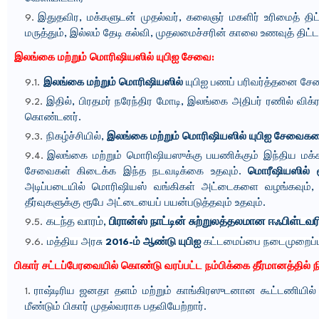
இதுதவிர, மக்களுடன் முதல்வர், கலைஞர் மகளிர் உரிமைத் திட்
மருத்தும், இல்லம் தேடி கல்வி, முதலமைச்சரின் காலை உணவுத் திட்
இலங்கை மற்றும் மொரிஷியஸில் யுபிஐ சேவை:
இலங்கை மற்றும் மொரிஷியஸில்
யுபிஐ பணப் பரிவர்த்தனை சேவ
இதில், பிரதமர் நரேந்திர மோடி, இலங்கை அதிபர் ரணில் விக்
கொண்டனர்.
நிகழ்ச்சியில்,
இலங்கை மற்றும் மொரிஷியஸில் யுபிஐ சேவைகளை
இலங்கை மற்றும் மொரிஷியஸுக்கு பயணிக்கும் இந்திய மக்களுக
சேவைகள் கிடைக்க இந்த நடவடிக்கை உதவும்.
மொரீஷியஸில் 
அடிப்படையில் மொரிஷியஸ் வங்கிகள் அட்டைகளை வழங்கவும், இ
தீர்வுகளுக்கு ரூபே அட்டையைப் பயன்படுத்தவும் உதவும்.
கடந்த வாரம்,
பிரான்ஸ் நாட்டின் சுற்றுலத்தலமான ஈஃபிள்டவர
மத்திய அரசு
2016-ம் ஆண்டு யுபிஐ
கட்டமைப்பை நடைமுறைப்ப
பிகார் சட்டப்பேரவையில் கொண்டு வரப்பட்ட நம்பிக்கை தீர்மானத்தில் நி
ராஷ்டிரிய ஜனதா தளம் மற்றும் காங்கிரஸுடனான கூட்டணியில்
மீண்டும் பிகார் முதல்வராக பதவியேற்றார்.