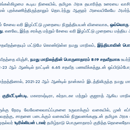
ிங்கள்கிழமை கூடிய நிலையில், தமிழக அரசு தயாரித்த உரையை வாசி
மல் புறக்கணித்திருந்தாலும் தொடர்ந்து ஆளுநர் அவையிலேயே அமர்ந்த
றும்‌ சேவை வரி இழப்பீட்டு முறையை நிறுத்தியயன்‌ விளைவாக,
ஒவ்வொரு 
து
. எனவே, இந்த சரக்கு மற்றும்‌ சேவை வரி இழப்பீட்டு முறையை மத்திய 
 6 சதவீதத்தையும்‌ மட்டுமே கொண்டுள்ள நமது மாநிலம்‌,
இந்தியாவின்‌ பொர
வீதத்தை விஞ்சி,
நமது மாநிலத்தின்‌ பொருளாதாரம்‌ 8:19 சதவீதமாக
உயர்ந
 ஆம்‌ ஆண்டில்‌ நாட்டின்‌ 6.65 சதவீத பணவீக்கத்துடன்‌ ஒப்பிடும்ப
ேற்றத்தினால்‌, 2021-22 ஆம்‌ ஆண்டில்‌ நான்காம்‌ இடத்திலிருந்த நமது மா
ுறியீட்டின்படி
, மகாராஷ்டிரா, கர்நாடகா மற்றும்‌ குஜராத்‌ ஆகிய மாந
ளுக்கு நேரடி வேவேலைவாய்ப்புகளை உருவாக்கும்‌ வகையில்‌, முன்‌ எப
ெய்வதற்கு, சாதனை படைக்கும்‌ வகையில்‌ நிறுவனங்களுடன்‌ தமிழக அரசு
முதல்வர்
1டிரில்லியன்‌ டாலர்‌
தமிழ்நாடு பொருளாதாரம்‌ குறித்த தொலைந