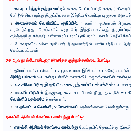
உளவு பார்த்தல் குற்றச்சாட்டில்
கைது செய்யப்பட்டு கத்தார் சிறைய
பேர் இந்தியாவுக்கு திரும்பியதாக இந்திய வெளியுறவு துறை அமைச்
அமைச்சகம் வெளியிட்ட குறிப்பில்,
“ தஹ்ரா குளோபல் நிறுவனத
வரவேற்கிறது. அவர்களில் ஏழு பேர் இந்தியாவுக்குத் திரும்பி
எடுத்ததற்கு கத்தார் மன்னரைப் பாராட்டுகிறோம்” எனத் தெரிவிக்கப்
டோஹாவில் உள்ள தனியார் நிறுவனத்தில் பணியாற்றிய 8 இந்திய
செய்யப்பட்டனர்.
75-ஆவது ஸ்டேரண்டஜா சா்வதேச குத்துச்சண்டை போட்டி:
ஐரோப்பாவின் மிகவும் பழைமையான இப்போட்டி பல்கேரியாவின் 
அமித் பங்கால்
5-0 என்ற புள்ளிக் கணக்கில் கஜகஸ்தானின் சான்ஷர
57 கிலோ பிரிவு
இறுதியில்
உலக யூத் சாம்பியன் சச்சின்
5-0 என்ற
மகளிா் பிரிவில்
இருமுறை உலக சாம்பியன் நிஹாத் ஸரீன் 50 க
வெள்ளிப் பதக்கமே
வென்றனா்.
2 தங்கம், 4 வெள்ளி, 2 வெண்கலப்
பதக்கங்களை வென்றுள்ளது 
ஏஎஃப்சி ஆசியக் கோப்பை கால்பந்து போட்டி:
ஏஎஃப்சி ஆசியக் கோப்பை கால்பந்து
போட்டியில் தொடா்ந்து இரண