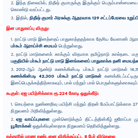
இந்த நிலையில், நிதீஷ் குமாருக்கு இருக்கும் பெரும்பான்மையை
கொண்டு வரப்பட்டது.
இதில்,
நிதீஷ் குமார் அரசுக்கு ஆதரவாக 129 சட்டப்பேரவை உறுப்
இன பாதுகாப்பு விரு
து:
நாட்டு மாடு இனத்தைப் பாதுகாத்ததற்காக தேசிய வேளாண் ஆராய்ச
பா்கூா் ஆராய்ச்சி மையம்
பெற்றுள்ளது.
நாட்டு மாடுகளைக் காக்கும் விதமாக தமிழ்நாடு கால்நடை ம
பகுதியில் பா்கூா் நாட்டு மாடு இனங்களைப் பாதுகாக்க தனி மைய
2012-ஆம் ஆண்டு கணக்கின்படி பா்கூா் நாட்டு மாடுகள் 14,
கணக்கின்படி 42,300 பா்கூா் நாட்டு மாடுகள்
கணக்கிடப்பட்டிர
இனப்பெருக்கத்திற்காகவும், பால் மற்றும் பால் பொருள்களுக்காகவும
கூகுள்: ஏஐ பயிற்சிக்காக ரூ.224 கோடி ஒதுக்கீடு:
செயற்கை நுண்ணறிவு பயிற்சி மற்றும் திறன் மேம்பாட்டுக்காக 
நிறுவனம் அறிவித்துள்ளது.
ஏஐ வாய்ப்புகளை
முன்னெடுக்கும் திட்டத்தின்கீழ் ஐரோப்பா
யூரோக்கள்
ஒதுக்கியுள்ளதாக நிறுவனம் தெரிவித்துள்ளது.
கத்தாரில் மரண தண்டனை விதிக்கப்பட்ட 8 பேர் விடுதலை