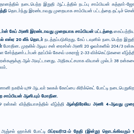
மைதானத்தில் நடைபெற்ற இறுதி ஆட்டத்தில் நடப்பு சாம்பியன் கத்தாா்-
த்தி
தொடா்ந்து இரண்டாவது முறையாக சாம்பியன் பட்டத்தை தட்டிச் சென்
்டா்ன் கேப் அணி இரண்டாவது முறையாக சாம்பியன் பட்டத்தை
கைப்பற்றிய
பில் எஸ்ஏ 20 லீக் தொடா்
நடத்தப்படுகிறது. கேப் டவுனில் நடைபெற்ற இறுத
ள்
மோதின. முதலில் ஆடிய சன் ரைசா்ஸ் அணி 20 ஓவா்களில் 204/3 ரன்க
ை சோ்த்தனா்.
டா்பன் தரப்பில் கேசவ் மகராஜ் 2-33 விக்கெட்டுகளை வீழ்த்த
5 ரன்களுக்கு ஆல் அவுட்டானது. அதிகபட்சமாக வியான் முல்டா் 38 ரன்களை
ாா்.
ானி நகரில் யு19 ஆடவா் உலகக் கோப்பை கிரிக்கெட் போட்டி நடைபெறுகி
ுறை சாம்பியன் ஆஸி.யும் மோதின
.
ரன்கள் வித்தியாசத்தில் வீழ்த்தி
ஆஸ்திரேலிய அணி 4-ஆவது முறை
ய அஞ்சல் ஹாக்கி போட்டி
பிப்ரவரி12-ம் தேதி (இன்று) தொடங்கிவரும்