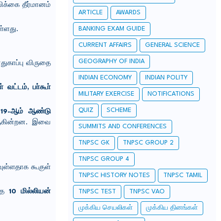
பிக்கை தீர்மானம்
ARTICLE
AWARDS
BANKING EXAM GUIDE
ள்ளது.
CURRENT AFFAIRS
GENERAL SCIENCE
GEOGRAPHY OF INDIA
துகாப்பு விருதை
INDIAN ECONOMY
INDIAN POLITY
 வட்டம், பா்கூா்
MILITARY EXERCISE
NOTIFICATIONS
QUIZ
SCHEME
19-ஆம் ஆண்டு
வருகின்றன. இவை
SUMMITS AND CONFERENCES
TNPSC GK
TNPSC GROUP 2
TNPSC GROUP 4
ுள்ளதாக கூகுள்
TNPSC HISTORY NOTES
TNPSC TAMIL
த்த
10 மில்லியன்
TNPSC TEST
TNPSC VAO
முக்கிய செயலிகள்
முக்கிய தினங்கள்