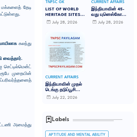
TNPSC GK
CURRENT AFFAIRS
, மக்களைத் தேடி
LIST OF WORLD
இந்தியாவின் 45-
ட்டுள்ளது.
HERITAGE SITES
வது யுனெஸ்கோ
IN INDIA
உலகப் பாரம்பரியக்
July 28, 2026
July 28, 2026
-இந்தியாவில் உள்ள
களம் சாரநாத்:
45 யுனெஸ்கோ உலக
TNPSC CURRENT
பாரம்பரிய தளங்கள்:
AFFAIRS IN TAMIL
JULY 2026
ாயிலாக
கலந்து
 வைத்தார்.
 செட்டில்மென்ட்
ரூபே முறையின்
CURRENT AFFAIRS
்பரிவர்த்தனைத்
இந்தியாவின் முதல்
டெங்கு தடுப்பூசி
'கியூடெங்கா'
July 22, 2026
(Qdenga): TNPSC
CURRENT AFFAIRS
IN TAMIL JULY
2026
Labels
ூட்டணி அமைத்து
APTITUDE AND MENTAL ABILITY