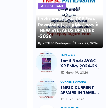
TNPSC TAMIL
TNPSC Group 2 and 4 Tamil
Ilakkanam Notes PDF Free
Download | தமிழ் இலக்கணம்
-NEW SYLLABUS UPDATED
-2026
By -
TNPSC Payilagam
June 29, 2026
TNPSC GK
Tamil Nadu AVGC-
XR Policy 2024-26 /
தமிழ்நாடு இயங்குபடம்,
March 19, 2026
விரிவாக்கப்பட்ட
மெய்நிகர் கொள்கை
CURRENT AFFAIRS
2026
TNPSC CURRENT
AFFAIRS IN TAMIL
JULY 2026-PDF
July 31, 2026