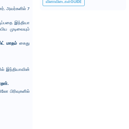
வினாவிடைகள்GUIDE
னர். அவர்களில் 7
ுப்பதை இந்தியா
்பிய முடிவையும்
ட் மாதம்
கைது
ல் இந்தியாவின்
றாா்.
லோ பிரிவுகளில்