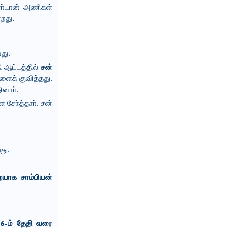
ஜோா்டான் அணிகள்
றது.
து.
ி ஆட்டத்தில்
சன்
ளைக் குவித்தது.
ினாா்.
 சோ்த்தாா். சன்
றது.
யாக சாம்பியன்
 16-ம் தேதி வரை