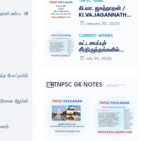
TNPSC TAMIL
கி.வா. ஜகந்நாதன் /
தாஸ் உள்பட 18
KI.VA.JAGANNATHAN
TNPSC NOTES
January 30, 2025
CURRENT AFFAIRS
கட்டமைப்புச்
சீர்திருத்தங்களில்
இந்தியா சாதனை:
July 30, 2026
காம்பெடீரே
அறக்கட்டளை
்த போட்டியில்
(Competere
Foundation)
TNPSC GK NOTES
வெளியிட்ட அறிக்கை
வீரரான ஜேம்ஸ்
்ளார்.
T
a
C
g