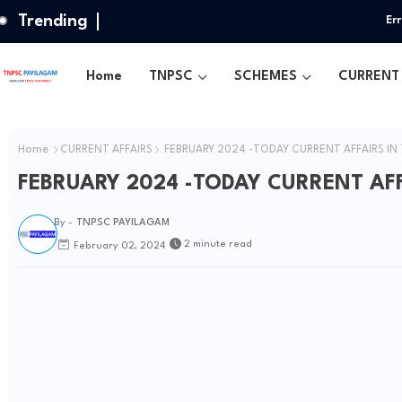
Trending
Err
Home
TNPSC
SCHEMES
CURRENT 
Home
CURRENT AFFAIRS
FEBRUARY 2024 -TODAY CURRENT AFFAIRS IN 
FEBRUARY 2024 -TODAY CURRENT AFFA
By -
TNPSC PAYILAGAM
2 minute read
February 02, 2024