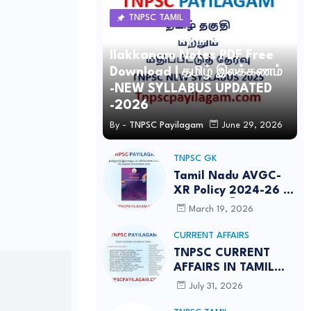
TNPSC TAMIL
TNPSC Group 2 and 4 Tamil
Ilakkanam Notes PDF Free
Download | தமிழ் இலக்கணம்
-NEW SYLLABUS UPDATED
-2026
By -
TNPSC Payilagam
June 29, 2026
TNPSC GK
Tamil Nadu AVGC-
XR Policy 2024-26 /
தமிழ்நாடு இயங்குபடம்,
March 19, 2026
விரிவாக்கப்பட்ட
மெய்நிகர் கொள்கை
CURRENT AFFAIRS
2026
TNPSC CURRENT
AFFAIRS IN TAMIL
JULY 2026-PDF
July 31, 2026