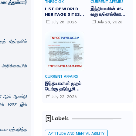
U
TNPSC GK
CURRENT AFFAIRS
படைத்துள்ளார்
s
R
LIST OF WORLD
இந்தியாவின் 45-
:
R
HERITAGE SITES
வது யுனெஸ்கோ
E
IN INDIA
உலகப் பாரம்பரியக்
July 28, 2026
July 28, 2026
N
-இந்தியாவில் உள்ள
களம் சாரநாத்:
T
45 யுனெஸ்கோ உலக
TNPSC CURRENT
A
பாரம்பரிய தளங்கள்:
AFFAIRS IN TAMIL
த் தேர்தலில்
JULY 2026
F
F
A
I
R
் அறிக்கையில்
S
CURRENT AFFAIRS
இந்தியாவின் முதல்
டெங்கு தடுப்பூசி
'கியூடெங்கா'
971 ஆம் ஆண்டு
July 22, 2026
(Qdenga): TNPSC
ல் 1997 இல்
CURRENT AFFAIRS
IN TAMIL JULY
2026
Labels
ர்வை ஏற்படுத்த
APTITUDE AND MENTAL ABILITY