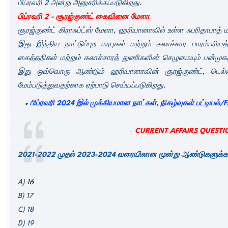
பிப்ரவரி 2 அன்று அனுசரிக்கப்படுகிறது.
பிப்ரவரி 2 - சூரஜ்குண்ட் கைவினை மேளா
சூரஜ்குண்ட் கிராஃப்ட்ஸ் மேளா, ஹரியானாவில் உள்ள ஃபரிதாபாத் ம
இது இந்திய நாட்டுப்புற மரபுகள் மற்றும் கலாச்சார பாரம்பர
கைத்தறிகள் மற்றும் கலாச்சாரத் துணிகளின் செழுமையும் பன்முக
இது ஒவ்வொரு ஆண்டும் ஹரியானாவின் சூரஜ்குண்ட், டெல்ல
மேம்படுத்துவதற்காக ஏற்பாடு செய்யப்படுகிறது.
பிப்ரவரி 2024 இல் முக்கியமான நாட்கள், நிகழ்வுகள் பட்டிய
CURRENT AFFAIRS QUESTI
2
021-2022 முதல் 2023-2024 வரையிலான மூன்று ஆண்டுகளுக்கா
A)
16
B) 17
C) 18
D) 19