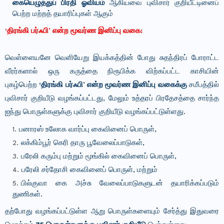
கையெழுத்துப் பிரதி ஓவியம்
ஆகியவை புவிசார் குறியீட்டினைப்
பெற்ற மற்றத் தயாரிப்புகள் ஆகும்
‘திரங்கி பர்ஃபி’ என்ற மூவர்ண இனிப்பு வகை:
வெள்ளையனே வெளியேறு இயக்கத்தின் போது சுதந்திரப் போராட்ட
வீரர்களால் ஒரு கருத்தை நிரூபிக்க விற்கப்பட்ட காசியின்
புகழ்பெற்ற
‘திரங்கி பர்ஃபி’ என்ற மூவர்ண இனிப்பு வகைக்கு
சமீபத்தில்
புவிசார் குறியீடு வழங்கப்பட்டது, மேலும் உத்தரப் பிரதேசத்தை சார்ந்த
ஐந்து பொருள்களுக்கு புவிசார் குறியீடு வழங்கப்பட்டுள்ளது.
பனாரஸ் உலோக வார்ப்பு கைவினைப் பொருள்,
லக்கிம்பூர் கெரி தாரு பூவேலைப்பாடுகள்,
பரேலி கரும்பு மற்றும் மூங்கில் கைவினைப் பொருள்,
பரேலி சர்தோசி கைவினைப் பொருள், மற்றும்
பில்குவா கை அச்சு வேலைப்பாடுகளுடன் தயாரிக்கப்படும்
துணிகள்.
தற்போது வழங்கப்பட்டுள்ள ஆறு பொருள்களையும் சேர்த்து இதுவரை