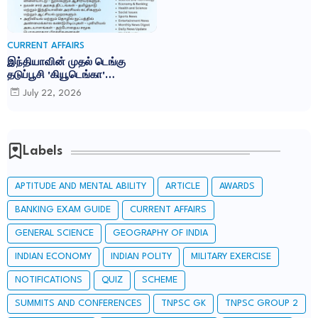
CURRENT AFFAIRS
இந்தியாவின் முதல் டெங்கு
தடுப்பூசி 'கியூடெங்கா'
(Qdenga): TNPSC CURRENT
July 22, 2026
AFFAIRS IN TAMIL JULY 2026
Labels
APTITUDE AND MENTAL ABILITY
ARTICLE
AWARDS
BANKING EXAM GUIDE
CURRENT AFFAIRS
GENERAL SCIENCE
GEOGRAPHY OF INDIA
INDIAN ECONOMY
INDIAN POLITY
MILITARY EXERCISE
NOTIFICATIONS
QUIZ
SCHEME
SUMMITS AND CONFERENCES
TNPSC GK
TNPSC GROUP 2