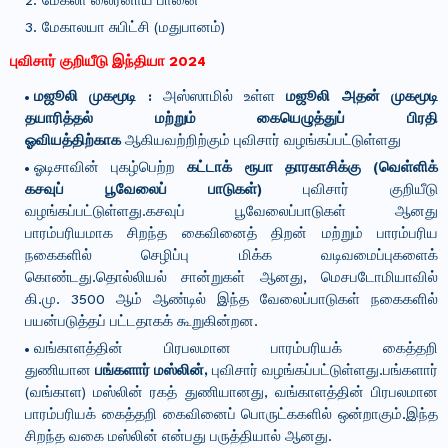
மேகலா லைர்னாய் பானை
மேகாலயா சுபிட்சி (மதுபானம்)
புவிசார் குறியீடு இந்தியா 2024
மஜூலி முகமூடி :
அஸ்ஸாமில் உள்ள
மஜூலி அதன் முகமூடி
தயாரித்தல் மற்றும் கையெழுத்துப் பிரதி
ஓவியத்திற்காக
ஆகியவற்றிற்கும் புவிசார் வழங்கப்பட்டுள்ளது
ஓடிசாவின் புகழ்பெற்ற
கட்டாக் ரூபா தாரகாசிக்கு (வெள்ளிக்
கசவுப் பூவேலைப் பாடுகள்)
புவிசார் குறியீடு
வழங்கப்பட்டுள்ளது.கசவுப் பூவேலைப்பாடுகள் ஆனது
பாரம்பரியமாக சிறந்த கைவினைத் திறன் மற்றும் பாரம்பரிய
நகைகளில் செழிப்பு மிக்க வடிவமைப்புகளைக்
கொண்டது.தொல்லியல் சான்றுகள் ஆனது, மெசபடோமியாவில்
கி.மு. 3500 ஆம் ஆண்டில் இந்த வேலைப்பாடுகள் நகைகளில்
பயன்படுத்தப் பட்டதாகக் கூறுகின்றன.
வங்காளத்தின் பிரபலமான பாரம்பரியக் கைத்தறி
துணியான
பங்களார் மஸ்லின்,
புவிசார் வழங்கப்பட்டுள்ளது.பங்களார்
(வங்காள) மஸ்லின் ரகத் துணியானது, வங்காளத்தின் பிரபலமான
பாரம்பரியக் கைத்தறி கைவினைப் பொருட்ககளில் ஒன்றாகும்.இந்த
சிறந்த வகை மஸ்லின் என்பது பருத்தியால் ஆனது.