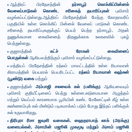
ஆந்திரப் பிரதேசத்தின்
நர்சாபூர் கொக்கிப்பின்னல்
வேலைப்பாடுகள் கொண்ட சரிகைத் தயாரிப்புகள்
புவிசார்
வழங்கப்பட்டுள்ளது.ஆந்திரப் பிரதேசத்தின் மேற்கு கோதாவரிப்
பகுதியில் உள்ள கொக்கிப் பின்னல் வேலைப் பாடுகள் கொண்ட
சரிகைத் தயாரிப்புகளுக்குப் பெயர் பெற்ற நர்சாபூர், அதன்
நுணுக்கமான கைவினைத் திறனுக்காக உலகளவில் புகழ்
பெற்றுள்ளது.
குஜராத்தின்
கட்ச் ரோகன் கைவினைப்
பொருள்கள்
ஆகியவற்றிற்கும் புவிசார் வழங்கப்பட்டுள்ளது.
மத்தியப் பிரதேசத்தின் ரத்லம் மாவட்டத்தில் உள்ள ரியாவான்
கிராமத்தின் பெயரால் பெயரிடப்பட்ட
ரத்லம் ரியாவான் லஹ்சுன்
(பூண்டு) வகை
மற்றும்
குஜராத்தின்
அம்பாஜி சலவைக் கல் (பளிங்கு)
ஆகியவையும்
புவிசார் குறியீட்டினைப் பெற்று உள்ளன.கடுமையான அழுத்தம்
மற்றும் வெப்பம் காரணமாக பூமியின் கண்ட மேலோட்டின் கீழ் உள்ள
சுண்ணாம்புக் கல் மீண்டும் படிகமாக்கப் படும் போது இந்தப் பளிங்குக்
கல் உருவாகிறது.
திரிபுரா ரிசா ஜவுளி வகைகள், ஹைதராபாத் லாக் (அரக்கு)
வளையல்கள், அசாமின் மஜூலி முகமூடி மற்றும் அசாம் மஜூலி