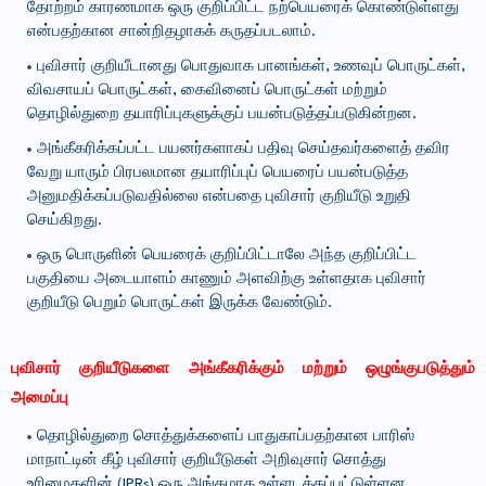
தோற்றம் காரணமாக ஒரு குறிப்பிட்ட நற்பெயரைக் கொண்டுள்ளது
என்பதற்கான சான்றிதழாகக் கருதப்படலாம்.
புவிசார் குறியீடானது பொதுவாக பானங்கள், உணவுப் பொருட்கள்,
விவசாயப் பொருட்கள், கைவினைப் பொருட்கள் மற்றும்
தொழில்துறை தயாரிப்புகளுக்குப் பயன்படுத்தப்படுகின்றன.
அங்கீகரிக்கப்பட்ட பயனர்களாகப் பதிவு செய்தவர்களைத் தவிர
வேறு யாரும் பிரபலமான தயாரிப்புப் பெயரைப் பயன்படுத்த
அனுமதிக்கப்படுவதில்லை என்பதை புவிசார் குறியீடு உறுதி
செய்கிறது.
ஒரு பொருளின் பெயரைக் குறிப்பிட்டாலே அந்த குறிப்பிட்ட
பகுதியை அடையாளம் காணும் அளவிற்கு உள்ளதாக புவிசார்
குறியீடு பெறும் பொருட்கள் இருக்க வேண்டும்.
புவிசார் குறியீடுகளை அங்கீகரிக்கும் மற்றும் ஒழுங்குபடுத்தும்
அமைப்பு
தொழில்துறை சொத்துக்களைப் பாதுகாப்பதற்கான பாரிஸ்
மாநாட்டின் கீழ் புவிசார் குறியீடுகள் அறிவுசார் சொத்து
உரிமைகளின் (IPRs) ஒரு அங்கமாக உள்ளடக்கப்பட்டுள்ளன.