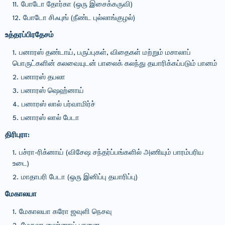
போடோ தோர்கா (ஒரு இசைக்கருவி)
போடோ சிஃபுங் (நீண்ட புல்லாங்குழல்)
உத்தரப்பிரதேசம்
பனாரஸ் தண்டாய், பருப்புகள், விதைகள் மற்றும் மசாலாப்
பொருட்களின் கலவையுடன் பாலைக் கலந்து தயாரிக்கப்படும் பானம்
பனாரஸ் தபலா
பனாரஸ் ஷெஹ்னாய்
பனாரஸ் லால் பர்வாமிர்ச்
பனாரஸ் லால் பேடா
திரிபுரா:
பச்ரா-ரிக்னாய் (விசேஷ சந்தர்ப்பங்களில் அணியும் பாரம்பரிய
உடை)
மாதாபரி பேடா (ஒரு இனிப்பு தயாரிப்பு)
மேகாலயா
மேகாலயா கரோ ஜவுளி நெசவு