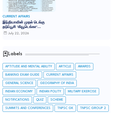
CURRENT AFFAIRS
இந்தியாவின் முதல் டெங்கு
தடுப்பூசி 'கியூடெங்கா'
(Qdenga): TNPSC CURRENT
July 22, 2026
AFFAIRS IN TAMIL JULY 2026
Labels
APTITUDE AND MENTAL ABILITY
ARTICLE
AWARDS
BANKING EXAM GUIDE
CURRENT AFFAIRS
GENERAL SCIENCE
GEOGRAPHY OF INDIA
INDIAN ECONOMY
INDIAN POLITY
MILITARY EXERCISE
NOTIFICATIONS
QUIZ
SCHEME
SUMMITS AND CONFERENCES
TNPSC GK
TNPSC GROUP 2