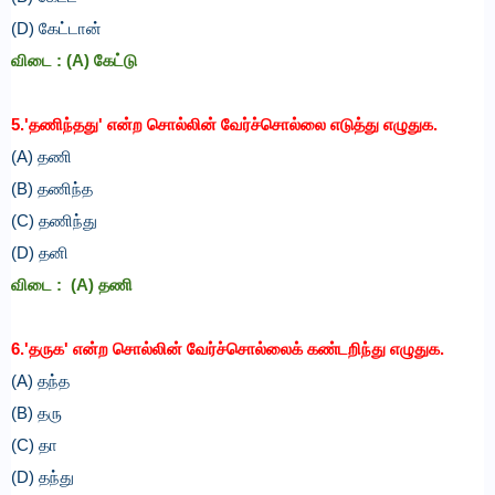
(D) கேட்டான்
விடை :
(A) கேட்டு
5.'தணிந்தது' என்ற சொல்லின் வேர்ச்சொல்லை எடுத்து எழுதுக.
(A) தணி
(B) தணிந்த
(C) தணிந்து
(D) தனி
விடை :
(A) தணி
6.'தருக' என்ற சொல்லின் வேர்ச்சொல்லைக் கண்டறிந்து எழுதுக.
(A) தந்த
(B) தரு
(C)
தா
(D) தந்து