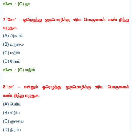
விடை :
(C)
தா
7.'சோ' - ஓரெழுத்து ஒருமொழிக்கு உரிய பொருளைக் கண்டறிந்து
எழுதுக.
(A) அரசன்
(B) வறுமை
(C) மதில்
(D) நோய்
விடை :
(C) மதில்
8.'மா' - என்னும் ஓரெழுத்து ஒருமொழிக்கு உரிய பொருளைக்
கண்டறிந்து எழுதுக.
(A) பெரிய
(B) சிறிய
(C) குறைய
(D) நிரம்ப