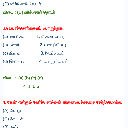
(D) உரிச்சொல் தொடர்
விடை :
(D) உரிச்சொல் தொடர்
3.பெயர்ச்சொற்களைப் பொருத்துக.
(a) மல்லிகை
1. சினைப்பெயர்
(b) பள்ளி
2. பண்புப்பெயர்
(c) கிளை
3. இடப்பெயர்
(d) இனிமை
4. பொருள்பெயர்
விடை :
(a)
(b)
(c)
(d)
4
3
1
2
4.'கேள்' என்னும் வேர்ச்சொல்லின் வினையெச்சத்தை தேர்ந்தெடுக்க.
(A) கேட்டு
(C) கேட்டல்
(B) கேட்ட