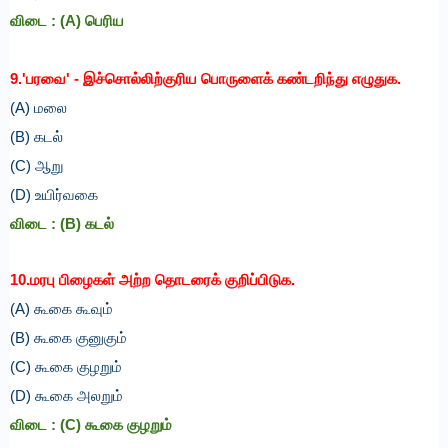
விடை :
(A) பெரிய
9.'பரவை' - இச்சொல்லிற்குரிய பொருளைக் கண்டறிந்து எழுதுக.
(A) மலை
(B) கடல்
(C) ஆறு
(D) உயிர்வகை
விடை :
(B) கடல்
10.மரபு பிழைகள் அற்ற தொடரைக் குறிப்பிடுக.
(A) கூகை கூவும்
(B) கூகை குனுகும்
(C) கூகை குழறும்
(D) கூகை அலறும்
விடை :
(C) கூகை குழறும்