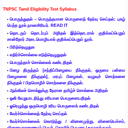
TNPSC Tamil Eligibility Test Syllabus
பொருத்துதல் – பொருத்தமான பொருளைத் தேர்வு செய்தல்; புகழ்
பெற்ற நூல் நாலாசிரியர். READ IT
தொடரும் தொடர்பும் அறிதல் இத்தொடரால் குறிக்கப்பெறும்
சான்றோர் அடைமொழியால் குறிக்கப்பெறும் நூல்.
பிரித்தெழுதுக
எதிர்ச்சொல்லை எடுத்தெழுதுதல்
பொருந்தாச் சொல்லைக் கண்டறிதல்
பிழை திருத்தம் [சந்திப்பிழையை நீக்குதல், ஒருமை பன்மை
பிழைகளை நீக்குதல்], மரபுப் பிழைகள், வழுவுச் சொற்களை
நீக்குதல் / பிறமொழிச் சொற்களை நீக்குதல்.
ஆங்கிலச் சொல்லுக்கு நேரான தமிழ்ச் சொல்லை அறிதல்
ஒலி வேறுபாடறிந்து சரியான பொருளையறிதல்
ஓரெழுத்து ஒருமொழி உரிய பொருளைக் கண்டறிதல்
வேர்ச்சொல்லைத் தேர்வு செய்தல்
வேர்ச்சொல்லைக் கொடுத்து / வினனமுற்று, வினையெச்சம்,
வினையாலணையும் பெயர், தொழிற் பெயரை / உருவாக்குதல்.