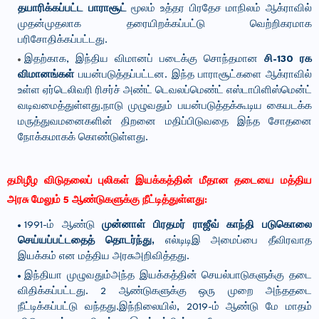
தயாரிக்கப்பட்ட பாராசூட்
மூலம் உத்தர பிரதேச மாநிலம் ஆக்ராவில்
முதன்முதலாக தரையிறக்கப்பட்டு வெற்றிகரமாக
பரிசோதிக்கப்பட்டது.
இதற்காக, இந்திய விமானப் படைக்கு சொந்தமான
சி-130 ரக
விமானங்கள்
பயன்படுத்தப்பட்டன. இந்த பாராசூட்களை ஆக்ராவில்
உள்ள ஏர்டெலிவரி ரிசர்ச் அண்ட் டெவலப்மெண்ட் எஸ்டாபிளிஸ்மென்ட்
வடிவமைத்துள்ளது.நாடு முழுவதும் பயன்படுத்தக்கூடிய கையடக்க
மருத்துவமனைகளின் திறனை மதிப்பிடுவதை இந்த சோதனை
நோக்கமாகக் கொண்டுள்ளது.
தமிழீழ விடுதலைப் புலிகள் இயக்கத்தின் மீதான தடையை மத்திய
அரசு மேலும் 5 ஆண்டுகளுக்கு நீட்டித்துள்ளது:
1991-ம் ஆண்டு
முன்னாள் பிரதமர் ராஜீவ் காந்தி படுகொலை
செய்யப்பட்டதைத் தொடர்ந்து,
எல்டிடிஇ அமைப்பை தீவிரவாத
இயக்கம் என மத்திய அரசுஅறிவித்தது.
இந்தியா முழுவதும்அந்த இயக்கத்தின் செயல்பாடுகளுக்கு தடை
விதிக்கப்பட்டது. 2 ஆண்டுகளுக்கு ஒரு முறை அந்ததடை
நீட்டிக்கப்பட்டு வந்தது.இந்நிலையில், 2019-ம் ஆண்டு மே மாதம்