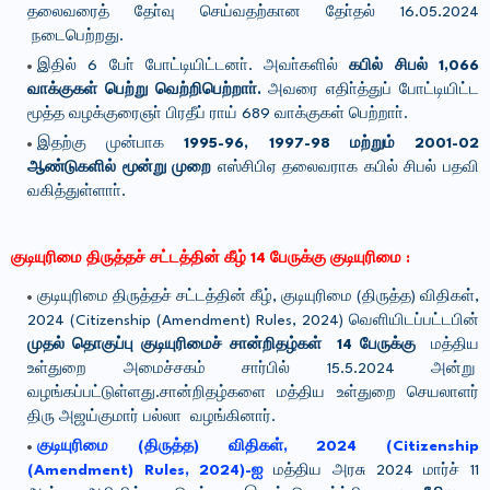
தலைவரைத் தோ்வு செய்வதற்கான தோ்தல் 16.05.2024
நடைபெற்றது.
இதில் 6 போ் போட்டியிட்டனா். அவா்களில்
கபில் சிபல் 1,066
வாக்குகள் பெற்று வெற்றிபெற்றாா்.
அவரை எதிா்த்துப் போட்டியிட்ட
மூத்த வழக்குரைஞா் பிரதீப் ராய் 689 வாக்குகள் பெற்றாா்.
இதற்கு முன்பாக
1995-96, 1997-98 மற்றும் 2001-02
ஆண்டுகளில் மூன்று முறை
எஸ்சிபிஏ தலைவராக கபில் சிபல் பதவி
வகித்துள்ளாா்.
குடியுரிமை திருத்தச் சட்டத்தின் கீழ் 14 பேருக்கு குடியுரிமை :
குடியுரிமை திருத்தச் சட்டத்தின் கீழ், குடியுரிமை (திருத்த) விதிகள்,
2024 (Citizenship (Amendment) Rules, 2024) வெளியிடப்பட்டபின்
முதல் தொகுப்பு குடியுரிமைச் சான்றிதழ்கள் 14 பேருக்கு
மத்திய
உள்துறை அமைச்சகம் சார்பில் 15.5.2024 அன்று
வழங்கப்பட்டுள்ளது.சான்றிதழ்களை மத்திய உள்துறை செயலாளர்
திரு அஜய்குமார் பல்லா வழங்கினார்.
குடியுரிமை (திருத்த) விதிகள், 2024 (Citizenship
(Amendment) Rules, 2024)-ஐ
மத்திய அரசு 2024 மார்ச் 11