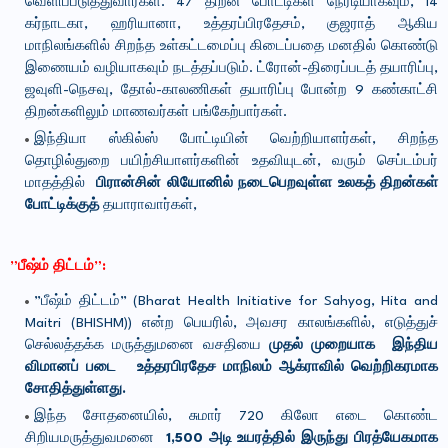
வெளிப்படுத்துவார்கள். 47 திறன் போட்டிகள் நேரடியாகவும், 14
கர்நாடகா, ஹரியானா, உத்தரப்பிரதேசம், குஜராத் ஆகிய
மாநிலங்களில் சிறந்த உள்கட்டமைப்பு கிடைப்பதை மனதில் கொண்டு
இணையம் வழியாகவும் நடத்தப்படும். ட்ரோன்-திரைப்படத் தயாரிப்பு,
ஜவுளி-நெசவு, தோல்-காலணிகள் தயாரிப்பு போன்ற 9 கண்காட்சி
திறன்களிலும் மாணவர்கள் பங்கேற்பார்கள்.
இந்தியா ஸ்கில்ஸ் போட்டியின் வெற்றியாளர்கள், சிறந்த
தொழில்துறை பயிற்சியாளர்களின் உதவியுடன், வரும் செப்டம்பர்
மாதத்தில்
பிரான்சின் லியோனில் நடைபெறவுள்ள உலகத் திறன்கள்
போட்டிக்குத்
தயாராவார்கள்,
”பீஷ்ம் திட்டம்”:
”பீஷ்ம் திட்டம்” (Bharat Health Initiative for Sahyog, Hita and
Maitri (BHISHM)) என்ற பெயரில், அவசர காலங்களில், எடுத்துச்
செல்லத்தக்க மருத்துமனை வசதியை
முதல் முறையாக இந்திய
விமானப் படை உத்தரபிரதேச மாநிலம் ஆக்ராவில் வெற்றிகரமாக
சோதித்துள்ளது.
இந்த சோதனையில், சுமார் 720 கிலோ எடை கொண்ட
சிறியமருத்துவமனை
1,500 அடி உயரத்தில் இருந்து பிரத்யேகமாக