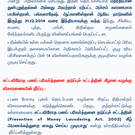
அன்று அறிவிக்கை செய்தது. இதன் தொடர்ச்சியாக
மதரீதியான
துன்புறுத்தல்கள் அல்லது அவற்றால் ஏற்பட்ட அச்சம் காரணமாக
பாகிஸ்தான், பங்களாதேஷ், ஆப்கானிஸ்தான் ஆகிய நாடுகளில்
இருந்து 31.12.2014 வரை இந்தியாவுக்கு வந்த
இந்து, சீக்கிய,
சமண, புத்த, பார்சி, கிறிஸ்தவ சமூகங்களைச்
சேர்ந்தவர்களிடமிருந்து விண்ணப்பங்கள் பெறப்பட்டன.
தில்லியில் உள்ள மக்கள் தொகை கணக்கெடுப்பு செயல்பாட்டு பிரிவு
இயக்குநர் தலைமையிலான அதிகாரம் அளிக்கப்பட்ட குழு உரிய
பரிசீலனைக்குப் பின் 14 விண்ணப்பதாரர்களுக்கு குடியுரிமை வழங்க
முடிவு செய்தது.
சட்டவிரோத பணப் பரிவா்த்தனை தடுப்புச் சட்டத்தின் கீழான வழக்கு
விசாரணையின் தீர்ப்பு
:
பண மோசடி புகாா் தொடா்பான வழக்கை சிறப்பு நீதிமன்றம்
விசாரணைக்கு எடுத்துக்கொண்ட பிறகு, குற்றச்சாட்டுக்கு
உள்ளானவரை
சட்டவிரோத பணப் பரிவா்த்தனை தடுப்புச் சட்டத்தின்
(Prevention of Money Laundering Act, 2002) கீழ்
அமலாக்கத்துறை கைது செய்ய முடியாது’
என்று உச்சநீதிமன்றம்
தீா்ப்பளித்துள்ளது.