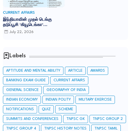
CURRENT AFFAIRS
இந்தியாவின் முதல் டெங்கு
தடுப்பூசி 'கியூடெங்கா'
(Qdenga): TNPSC CURRENT
July 22, 2026
AFFAIRS IN TAMIL JULY 2026
Labels
APTITUDE AND MENTAL ABILITY
ARTICLE
AWARDS
BANKING EXAM GUIDE
CURRENT AFFAIRS
GENERAL SCIENCE
GEOGRAPHY OF INDIA
INDIAN ECONOMY
INDIAN POLITY
MILITARY EXERCISE
NOTIFICATIONS
QUIZ
SCHEME
SUMMITS AND CONFERENCES
TNPSC GK
TNPSC GROUP 2
TNPSC GROUP 4
TNPSC HISTORY NOTES
TNPSC TAMIL