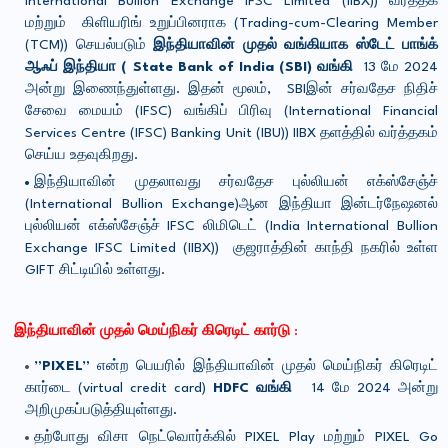
International Bullion Exchange IFSC Limited (IIBX)) வர்த்தக
மற்றும் கிளியரிங் உறுப்பினராக (Trading-cum-Clearing Member
(TCM)) செயல்படும்
இந்தியாவின் முதல் வங்கியாக ஸ்டேட் பாங்க்
ஆஃப் இந்தியா ( State Bank of India (SBI) வங்கி
13 மே 2024
அன்று இணைந்துள்ளது. இதன் மூலம், SBIஇன் சர்வதேச நிதிச்
சேவை மையம் (IFSC) வங்கிப் பிரிவு (International Financial
Services Centre (IFSC) Banking Unit (IBU)) IIBX தளத்தில் வர்த்தகம்
செய்ய உதவுகிறது.
இந்தியாவின் முதலாவது சர்வதேச புல்லியன் எக்ஸ்சேஞ்ச்
(International Bullion Exchange)ஆன இந்தியா இன்டர்நேஷனல்
புல்லியன் எக்ஸ்சேஞ்ச் IFSC லிமிடெட் (India International Bullion
Exchange IFSC Limited (IIBX)) குஜராத்தின் காந்தி நகரில் உள்ள
GIFT சிட்டியில் உள்ளது.
இந்தியாவின் முதல் மெய்நிகர் கிரெடிட் கார்
டு
:
”PIXEL”
என்ற பெயரில் இந்தியாவின் முதல் மெய்நிகர் கிரெடிட்
கார்டை (virtual credit card)
HDFC வங்கி
14 மே 2024 அன்று
அறிமுகப்படுத்தியுள்ளது.
தற்போது விசா நெட்வொர்க்கில் PIXEL Play மற்றும் PIXEL Go