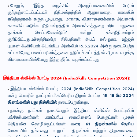
மேலும், ‘இந்த வழக்கில் அழைப்பாணையின் பேரில்
குற்றஞ்சாட்டப்பட்டவா் நீதிமன்றத்தில் ஆஜராவதை, காவலில்
எடுத்ததாகக் கருத முடியாது. மாறாக, விசாரணைக்காக அவரைக்
காவலில் எடுக்க நீதிமன்றத்தில் அமலாக்கத்துறை உரிய மனுவை
தாக்கல் செய்யவேண்டும்’ என்றும் உச்சநீதிமன்றம்
குறிப்பிட்டது.உச்சநீதிமன்ற நீதிபதிகள் அபய் எஸ்.ஓகா, உஜ்ஜல்
புயான் ஆகியோா் அடங்கிய அமா்வில் 16.5.2024 அன்று நடைபெற்ற
சட்டவிரோத பணப் பரிவா்த்தனை தடுப்புச் சட்டத்தின் கீழான வழக்கு
விசாரணையின்போது இந்த தீர்ப்பு வழங்கப்பட்டது.
இந்தியா ஸ்கில்ஸ் போட்டி 2024 (IndiaSkills Competition 2024):
இந்தியா ஸ்கில்ஸ் போட்டி 2024 (IndiaSkills Competition 2024)
என்ற பெயரில் நாட்டின் மிகப்பெரிய திறன் போட்டி
15- 18 மே 2024
தினங்களில்
புது தில்லியில்
நடைபெறுகிறது.
நான்கு நாட்கள் நடைபெறும் இந்தியா ஸ்கில்ஸ் போட்டியில்
பங்கேற்பாளர்கள் பாரம்பரிய கைவினைப் பொருட்கள் முதல்
அதிநவீன தொழில்நுட்பங்கள் வரை
61 திறன்களில்
தேசிய
மேடையில் தங்களது மாறுபட்ட திறன்கள் மற்றும் திறமைகளை