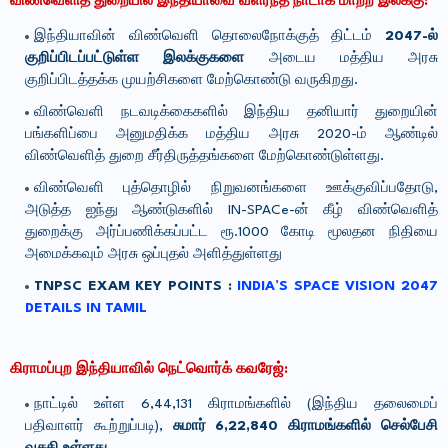
விண்வெளித் துறையில் இந்தியாவை வளர்ந்த நாடாக மாற்ற இலக்கு:
இந்தியாவின் விண்வெளி தொலைநோக்குத் திட்டம்
2047-ல்
குறிப்பிடப்பட்டுள்ள இலக்குகளை
அடைய மத்திய அரசு
குறிப்பிடத்தக்க முயற்சிகளை மேற்கொண்டு வருகிறது.
விண்வெளி நடவடிக்கைகளில் இந்திய தனியார் துறையின்
பங்களிப்பை அனுமதிக்க மத்திய அரசு 2020-ம் ஆண்டில்
விண்வெளித் துறை சீர்திருத்தங்களை மேற்கொண்டுள்ளது.
விண்வெளி புத்தொழில் நிறுவனங்களை ஊக்குவிப்பதோடு,
அடுத்த ஐந்து ஆண்டுகளில் IN-SPACe-ன் கீழ் விண்வெளித்
துறைக்கு அர்ப்பணிக்கப்பட்ட ரூ.1000 கோடி மூலதன நிதியை
அமைக்கவும் அரசு ஒப்புதல் அளித்துள்ளது
TNPSC EXAM KEY POINTS :
INDIA’S SPACE VISION 2047
DETAILS IN TAMIL
கிராமப்புற இந்தியாவில் நெட்வொர்க் கவரேஜ்:
நாட்டில் உள்ள 6,44,131 கிராமங்களில் (இந்திய தலைமைப்
பதிவாளர் கூற்றுப்படி),
சுமார் 6,22,840 கிராமங்களில் செல்பேசி