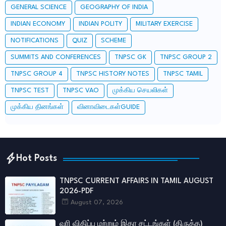
GENERAL SCIENCE
GEOGRAPHY OF INDIA
INDIAN ECONOMY
INDIAN POLITY
MILITARY EXERCISE
NOTIFICATIONS
QUIZ
SCHEME
SUMMITS AND CONFERENCES
TNPSC GK
TNPSC GROUP 2
TNPSC GROUP 4
TNPSC HISTORY NOTES
TNPSC TAMIL
TNPSC TEST
TNPSC VAO
முக்கிய செயலிகள்
முக்கிய தினங்கள்
வினாவிடைகள்GUIDE
Hot Posts
TNPSC CURRENT AFFAIRS IN TAMIL AUGUST
2026-PDF
August 07, 2026
வரி விதிப்பு மற்றும் இதர சட்​டங்​கள் (திருத்த)