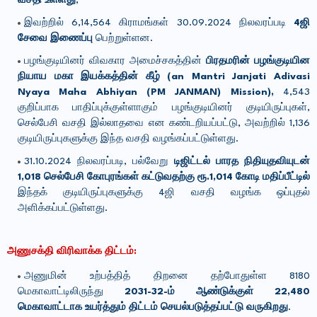
வசதி உள்ளது
,
இவற்றில் 6,14,564 கிராமங்கள் 30.09.2024 நிலவரப்படி
4ஜி
சேவை இணைப்பு
பெற்றுள்ளன.
பழங்குடியினர் விவகார அமைச்சகத்தின்
பிரதமரின் பழங்குடியின
நியாய மகா இயக்கத்தின் கீழ் (
an Mantri Janjati Adivasi
Nyaya Maha Abhiyan (PM JANMAN) Mission
),
4,543
குறிப்பாக பாதிப்புக்குள்ளாகும் பழங்குடியினர் குடியிருப்புகள்,
செல்பேசி வசதி இல்லாதவை என கண்டறியப்பட்டு, அவற்றில் 1,136
குடியிருப்புகளுக்கு இந்த வசதி வழங்கப்பட்டுள்ளது.
31.10.2024 நிலவரப்படி, பல்வேறு
டிஜிட்டல் பாரத நிதியுதவியுடன்
1,018 செல்பேசி கோபுரங்கள் கட்டுவதற்கு ரூ.1,014 கோடி மதிப்பீட்டில்
இந்தக் குடியிருப்புகளுக்கு 4ஜி வசதி வழங்க ஒப்புதல்
அளிக்கப்பட்டுள்ளது.
அணுசக்தி விரிவாக்க
திட்டம்:
அணுமின் உற்பத்தித் திறனை தற்போதுள்ள 8180
மெகாவாட்டிலிருந்து
2031-32-ம் ஆண்டுக்குள் 22,480
மெகாவாட்டாக உயர்த்தும் திட்டம் செயல்படுத்தப்பட்டு வருகிறது
.