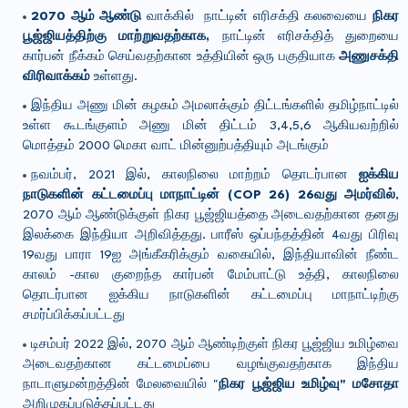
2070 ஆம் ஆண்டு
வாக்கில் நாட்டின் எரிசக்தி கலவையை
நிகர
பூஜ்ஜியத்திற்கு மாற்றுவதற்காக,
நாட்டின் எரிசக்தித் துறையை
கார்பன் நீக்கம் செய்வதற்கான உத்தியின் ஒரு பகுதியாக
அணுசக்தி
விரிவாக்கம்
உள்ளது.
இந்திய அணு மின் கழகம் அமலாக்கும் திட்டங்களில் தமிழ்நாட்டில்
உள்ள கூடங்குளம் அணு மின் திட்டம் 3,4,5,6 ஆகியவற்றில்
மொத்தம் 2000 மெகா வாட் மின்னுற்பத்தியும் அடங்கும்
நவம்பர், 2021 இல், காலநிலை மாற்றம் தொடர்பான
ஐக்கிய
நாடுகளின் கட்டமைப்பு மாநாட்டின் (COP 26) 26வது அமர்வில்
,
2070 ஆம் ஆண்டுக்குள் நிகர பூஜ்ஜியத்தை அடைவதற்கான தனது
இலக்கை இந்தியா அறிவித்தது. பாரீஸ் ஒப்பந்தத்தின் 4வது பிரிவு
19வது பாரா 19ஐ அங்கீகரிக்கும் வகையில், இந்தியாவின் நீண்ட
காலம் -கால குறைந்த கார்பன் மேம்பாட்டு உத்தி, காலநிலை
தொடர்பான ஐக்கிய நாடுகளின் கட்டமைப்பு மாநாட்டிற்கு
சமர்ப்பிக்கப்பட்டது
டிசம்பர் 2022 இல், 2070 ஆம் ஆண்டிற்குள் நிகர பூஜ்ஜிய உமிழ்வை
அடைவதற்கான கட்டமைப்பை வழங்குவதற்காக இந்திய
நாடாளுமன்றத்தின் மேலவையில் "
நிகர பூஜ்ஜிய உமிழ்வு" மசோதா
அறிமுகப்படுத்தப்பட்டது