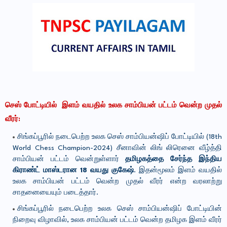
செஸ்
போட்​டி​யில்
இளம் வயதில் உலக சாம்​பியன் பட்டம் வென்ற முதல்
வீரர்:
சிங்​கப்​பூரில் நடைபெற்ற உலக செஸ் சாம்​பியன்​ஷிப் போட்​டி​யில் (18th
World Chess Champion-2024) சீனா​வின் லிங் லிரெனை வீழ்த்தி
சாம்​பியன் பட்டம் வென்​றுள்​ளார்
தமிழகத்தை சேர்ந்த இந்திய
கிராண்ட் மாஸ்​டரான 18 வயது குகேஷ்
. இதன்​மூலம் இளம் வயதில்
உலக சாம்​பியன் பட்டம் வென்ற முதல் வீரர் என்ற வரலாற்று
சாதனையை​யும் படைத்​தார்.
சிங்​கப்​பூரில் நடைபெற்ற உலக செஸ் சாம்​பியன்​ஷிப் போட்​டி​யின்
நிறைவு விழா​வில், உலக சாம்​பியன் பட்டம் வென்ற தமிழக இளம் வீரர்