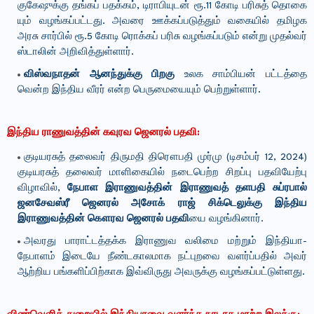
குகேஷுக்கு தங்கப் பதக்​கம், டிராபி​யுடன் ரூ.11 கோடி பரிசுத் தொகை​
யும் வழங்​கப்​பட்​டது. அவரை ஊக்கப்​படுத்​தும் வகையில் தமிழக
அரசு சார்​பில் ரூ.5 கோடி ரொக்கப் பரிசு வழங்​கப்​படும் என்று முதல்வர்
ஸ்டா​லின் அறிவித்​துள்ளார்.
விஸ்​வநாதன் ஆனந்​துக்கு பிறகு
உலக சாம்​பியன் பட்டத்தை
வென்ற இந்திய வீரர் என்ற பெரு​மை​யை​யும் பெற்றுள்​ளார்.
இந்திய ராணுவத்தின் கவுரவ ஜெனரல் பதவி:
குடியரசுத் தலைவர் திருமதி திரௌபதி முர்மு (டிசம்பர் 12, 2024)
குடியரசுத் தலைவர் மாளிகையில் நடைபெற்ற சிறப்பு பதவியேற்பு
விழாவில்,
நேபாள இராணுவத்தின் இராணுவத் தளபதி சுப்ரபால்
ஜனசேவஸ்ரீ ஜெனரல் அசோக் ராஜ் சிக்டெலுக்கு இந்திய
இராணுவத்தின் கௌரவ ஜெனரல் பதவி
யை வழங்கினார்.
அவரது பாராட்டத்தக்க இராணுவ வலிமை மற்றும் இந்தியா-
நேபாளம் இடையே நீண்டகாலமாக நட்புறவை வளர்ப்பதில் அவர்
ஆற்றிய பங்களிப்பிற்காக இவ்விருது அவருக்கு வழங்கப்பட்டுள்ளது.