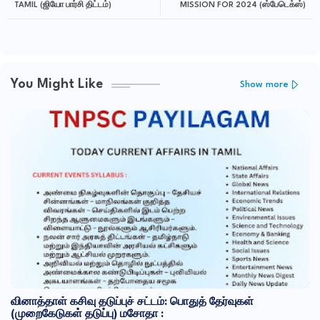
TAMIL (ஜியோ பார்சி திட்டம்)
MISSION FOR 2024 (ஸ்பேடெக்ஸ்)
You Might Like
Show more
வினாத்தாள் கசிவு தடுப்புச் சட்டம்: பொதுத் தேர்வுகள்
(முறைகேடுகள் தடுப்பு) மசோதா :