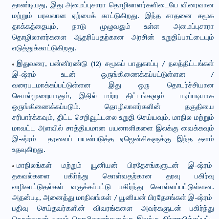
தாண்டியது, இது அமைப்புசாரா தொழிலாளர்களிடையே விரைவான
மற்றும் பரவலான ஏற்பைக் காட்டுகிறது. இந்த சாதனை சமூக
தாக்கத்தையும், நாடு முழுவதும் உள்ள அமைப்புசாரா
தொழிலாளர்களை ஆதரிப்பதற்கான அரசின் உறுதிப்பாட்டையும்
எடுத்துக்காட்டுகிறது.
இதுவரை, பன்னிரண்டு (12) சமூகப் பாதுகாப்பு / நலத்திட்டங்கள்
இ-ஷ்ரம் உடன் ஒருங்கிணைக்கப்பட்டுள்ளன /
வரைபடமாக்கப்பட்டுள்ளன இது ஒரு தொடர்ச்சியான
செயல்முறையாகும், இதில் மற்ற திட்டங்களும் படிப்படியாக
ஒருங்கிணைக்கப்படும். தொழிலாளர்களின் தகுதியை
சரிபார்க்கவும், திட்ட செறிவூட்டலை உறுதி செய்யவும், மாநில மற்றும்
மாவட்ட அளவில் சாத்தியமான பயனாளிகளை இலக்கு வைக்கவும்
இ-ஷ்ரம் தரவைப் பயன்படுத்த ஏஜென்சிகளுக்கு இந்த தளம்
உதவுகிறது.
மாநிலங்கள் மற்றும் யூனியன் பிரதேசங்களுடன் இ-ஷ்ரம்
தகவல்களை பகிர்ந்து கொள்வதற்கான தரவு பகிர்வு
வழிகாட்டுதல்கள் வகுக்கப்பட்டு பகிர்ந்து கொள்ளப்பட்டுள்ளன.
அதன்படி, அனைத்து மாநிலங்கள் / யூனியன் பிரதேசங்கள் இ-ஷ்ரம்
பதிவு செய்தவர்களின் விவரங்களை அவர்களுடன் பகிர்ந்து