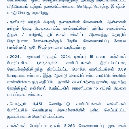
கொள்வதன் மூலம் தொழிலாளர்களுக்கு இலக்கு நிர்ணயிக்கப்பட்ட
விநியோகம் மற்றும் நலத்திட்டங்களை செறிவூட்டுவதற்கு இ-ஷ்ரம்
வசதி செய்து வருகிறது
தனியார் மற்றும் அரசுத் துறைகளின் வேலைகள், ஆன்லைன்
மற்றும் நேரடி வேலைவாய்ப்பு கண்காட்சிகள் பற்றிய தகவல்கள்,
திறன் / பயிற்சித் திட்டங்கள் உள்ளிட்ட அனைத்து தொழில்
தொடர்பான சேவைகளுக்கும் தேசிய வேலைவாய்ப்பு சேவை
(என்சிஎஸ்) 'ஒரே இடத் தளமாக' மாறியுள்ளது.
2024, ஜனவரி 1 முதல் 2024, டிசம்பர் 15 வரை, என்சிஎஸ்
போர்ட்டலில் 1,89,33,219 காலியிடங்கள் திரட்டப்பட்டன,
தொடக்கத்திலிருந்து திரட்டப்பட்ட மொத்த காலியிடங்கள் 3.89
கோடியாக உள்ளன. இந்த ஆண்டு செயலில் உள்ள காலியிடங்களின்
எண்ணிக்கை ஒரு குறிப்பிட்ட நாளில் 20 லட்சத்தை தாண்டியது, எந்த
நேரத்திலும் என்சிஎஸ் போர்ட்டலில் சராசரியாக 15 லட்சம் வேலை
வாய்ப்புகள் உள்ளன.
மொத்தம் 11,451 வெளிநாட்டு காலியிடங்கள் என்.சி.எஸ்
போர்ட்டலில் வெளியுறவு அமைச்சகத்தில் பதிவு செய்யப்பட்ட
முகவர்களால் வெளியிடப்பட்டன.
என்சிஎஸ் போர்ட்டல் மூலம் 8,263 வேலைவாய்ப்பு முகாம்கள்