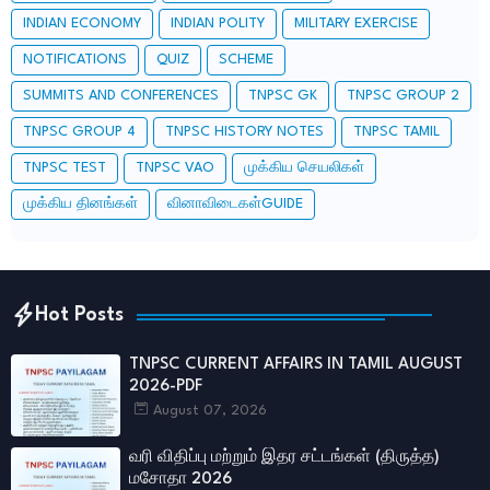
INDIAN ECONOMY
INDIAN POLITY
MILITARY EXERCISE
NOTIFICATIONS
QUIZ
SCHEME
SUMMITS AND CONFERENCES
TNPSC GK
TNPSC GROUP 2
TNPSC GROUP 4
TNPSC HISTORY NOTES
TNPSC TAMIL
TNPSC TEST
TNPSC VAO
முக்கிய செயலிகள்
முக்கிய தினங்கள்
வினாவிடைகள்GUIDE
Hot Posts
TNPSC CURRENT AFFAIRS IN TAMIL AUGUST
2026-PDF
August 07, 2026
வரி விதிப்பு மற்றும் இதர சட்​டங்​கள் (திருத்த)
மசோதா 2026