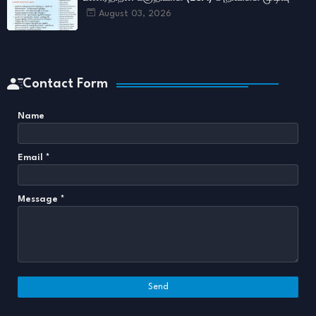
August 03, 2026
Contact Form
Name
Email
*
Message
*