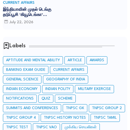
CURRENT AFFAIRS
இந்தியாவின் முதல் டெங்கு
தடுப்பூசி 'கியூடெங்கா'
(Qdenga): TNPSC CURRENT
July 22, 2026
AFFAIRS IN TAMIL JULY 2026
Labels
APTITUDE AND MENTAL ABILITY
ARTICLE
AWARDS
BANKING EXAM GUIDE
CURRENT AFFAIRS
GENERAL SCIENCE
GEOGRAPHY OF INDIA
INDIAN ECONOMY
INDIAN POLITY
MILITARY EXERCISE
NOTIFICATIONS
QUIZ
SCHEME
SUMMITS AND CONFERENCES
TNPSC GK
TNPSC GROUP 2
TNPSC GROUP 4
TNPSC HISTORY NOTES
TNPSC TAMIL
TNPSC TEST
TNPSC VAO
முக்கிய செயலிகள்