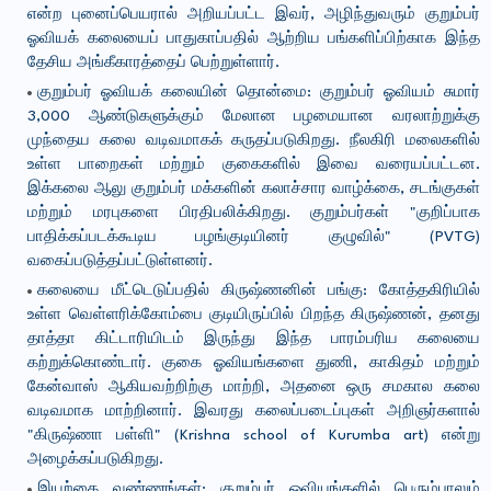
என்ற புனைப்பெயரால் அறியப்பட்ட இவர், அழிந்துவரும் குறும்பர்
ஓவியக் கலையைப் பாதுகாப்பதில் ஆற்றிய பங்களிப்பிற்காக இந்த
தேசிய அங்கீகாரத்தைப் பெற்றுள்ளார்.
குறும்பர் ஓவியக் கலையின் தொன்மை: குறும்பர் ஓவியம் சுமார்
3,000 ஆண்டுகளுக்கும் மேலான பழமையான வரலாற்றுக்கு
முந்தைய கலை வடிவமாகக் கருதப்படுகிறது. நீலகிரி மலைகளில்
உள்ள பாறைகள் மற்றும் குகைகளில் இவை வரையப்பட்டன.
இக்கலை ஆலு குறும்பர் மக்களின் கலாச்சார வாழ்க்கை, சடங்குகள்
மற்றும் மரபுகளை பிரதிபலிக்கிறது. குறும்பர்கள் "குறிப்பாக
பாதிக்கப்படக்கூடிய பழங்குடியினர் குழுவில்" (PVTG)
வகைப்படுத்தப்பட்டுள்ளனர்.
கலையை மீட்டெடுப்பதில் கிருஷ்ணனின் பங்கு: கோத்தகிரியில்
உள்ள வெள்ளரிக்கோம்பை குடியிருப்பில் பிறந்த கிருஷ்ணன், தனது
தாத்தா கிட்டாரியிடம் இருந்து இந்த பாரம்பரிய கலையை
கற்றுக்கொண்டார். குகை ஓவியங்களை துணி, காகிதம் மற்றும்
கேன்வாஸ் ஆகியவற்றிற்கு மாற்றி, அதனை ஒரு சமகால கலை
வடிவமாக மாற்றினார். இவரது கலைப்படைப்புகள் அறிஞர்களால்
"கிருஷ்ணா பள்ளி" (Krishna school of Kurumba art) என்று
அழைக்கப்படுகிறது.
இயற்கை வண்ணங்கள்: குறும்பர் ஓவியங்களில் பெரும்பாலும்