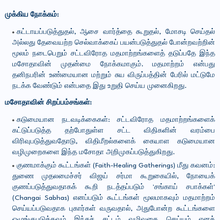
முக்கிய நோக்கம்:
கட்டாயப்படுத்துதல், ஆசை வார்த்தை கூறுதல், மோசடி செய்தல்
அல்லது தேவையற்ற செல்வாக்கைப் பயன்படுத்துதல் போன்றவற்றின்
மூலம் நடைபெறும் சட்டவிரோத மதமாற்றங்களைத் தடுப்பதே இந்த
மசோதாவின் முதன்மை நோக்கமாகும். மதமாற்றம் என்பது
தனிநபரின் உண்மையான மற்றும் சுய விருப்பத்தின் பேரில் மட்டுமே
நடக்க வேண்டும் என்பதை இது உறுதி செய்ய முனைகிறது.
மசோதாவின் சிறப்பம்சங்கள்:
கடுமையான நடவடிக்கைகள்: சட்டவிரோத மதமாற்றங்களைக்
கட்டுப்படுத்த தற்போதுள்ள சட்ட விதிகளின் வரம்பை
விரிவுபடுத்துவதோடு, விதிமீறல்களைக் கையாள கடுமையான
வழிமுறைகளை இந்த மசோதா அறிமுகப்படுத்துகிறது.
குணமாக்கும் கூட்டங்கள் (Faith-Healing Gatherings) மீது கவனம்:
துணை முதலமைச்சர் விஜய் சர்மா கூறுகையில், நோயைக்
குணப்படுத்துவதாகக் கூறி நடத்தப்படும் 'சங்காய் சபாக்கள்'
(Changai Sabhas) எனப்படும் கூட்டங்கள் மூலமாகவும் மதமாற்றம்
செய்யப்படுவதாக புகார்கள் வருவதால், அதுபோன்ற கூட்டங்களை
ஒழுங்குபடுத்தவும் இந்தச் சட்டம் வழிவகை செய்யும் எனத்