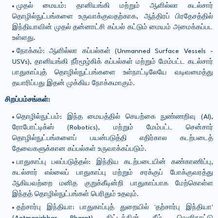
முதல் மையம்: தானியங்கி மற்றும் ஆளில்லா கடல்சார்
தொழில்நுட்பங்களை உருவாக்குவதற்காக, ஆந்திரப் பிரதேசத்தில்
இந்தியாவின் முதல் தன்னாட்சி கப்பல் கட்டும் மையம் அமைக்கப்பட
உள்ளது.
நோக்கம்: ஆளில்லா கப்பல்கள் (Unmanned Surface Vessels -
USVs), தானியங்கி நீர்மூழ்கிக் கப்பல்கள் மற்றும் மேம்பட்ட கடல்சார்
பாதுகாப்புத் தொழில்நுட்பங்களை உள்நாட்டிலேயே வடிவமைத்து
தயாரிப்பது இதன் முக்கிய நோக்கமாகும்.
சிறப்பம்சங்கள்:
தொழில்நுட்பம்: இந்த மையத்தில் செயற்கை நுண்ணறிவு (AI),
ரோபோட்டிக்ஸ் (Robotics), மற்றும் மேம்பட்ட சென்சார்
தொழில்நுட்பங்களைப் பயன்படுத்தி எதிர்கால கடற்படைத்
தேவைகளுக்கான கப்பல்கள் உருவாக்கப்படும்.
பாதுகாப்பு பலப்படுத்தல்: இந்திய கடற்படையின் கண்காணிப்பு,
கடல்சார் எல்லைப் பாதுகாப்பு மற்றும் சரக்குப் போக்குவரத்து
ஆகியவற்றை மனித குறுக்கீடின்றி பாதுகாப்பாக மேற்கொள்ள
இந்தத் தொழில்நுட்பங்கள் பெரிதும் உதவும்.
தற்சார்பு இந்தியா: பாதுகாப்புத் துறையில் 'தற்சார்பு இந்தியா'