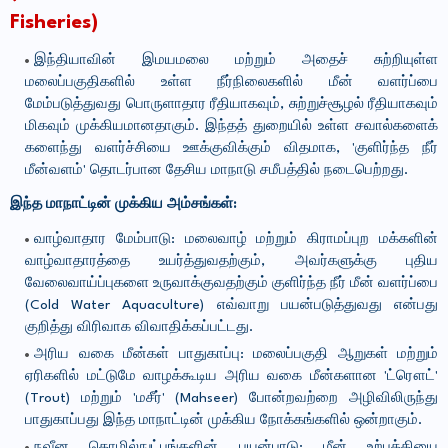
Fisheries)
இந்தியாவின் இமயமலை மற்றும் அதைச் சுற்றியுள்ள
மலைப்பகுதிகளில் உள்ள நீர்நிலைகளில் மீன் வளர்ப்பை
மேம்படுத்துவது பொருளாதார ரீதியாகவும், சுற்றுச்சூழல் ரீதியாகவும்
மிகவும் முக்கியமானதாகும். இந்தத் துறையில் உள்ள சவால்களைக்
களைந்து வளர்ச்சியை ஊக்குவிக்கும் விதமாக, 'குளிர்ந்த நீர்
மீன்வளம்' தொடர்பான தேசிய மாநாடு சமீபத்தில் நடைபெற்றது.
இந்த மாநாட்டின் முக்கிய அம்சங்கள்:
வாழ்வாதார மேம்பாடு: மலைவாழ் மற்றும் கிராமப்புற மக்களின்
வாழ்வாதாரத்தை உயர்த்துவதற்கும், அவர்களுக்கு புதிய
வேலைவாய்ப்புகளை உருவாக்குவதற்கும் குளிர்ந்த நீர் மீன் வளர்ப்பை
(Cold Water Aquaculture) எவ்வாறு பயன்படுத்துவது என்பது
குறித்து விரிவாக விவாதிக்கப்பட்டது.
அரிய வகை மீன்கள் பாதுகாப்பு: மலைப்பகுதி ஆறுகள் மற்றும்
ஏரிகளில் மட்டுமே வாழக்கூடிய அரிய வகை மீன்களான 'ட்ரௌட்'
(Trout) மற்றும் 'மசீர்' (Mahseer) போன்றவற்றை அழிவிலிருந்து
பாதுகாப்பது இந்த மாநாட்டின் முக்கிய நோக்கங்களில் ஒன்றாகும்.
நவீன தொழில்நுட்பங்களின் பயன்பாடு: மீன் உற்பத்தியை