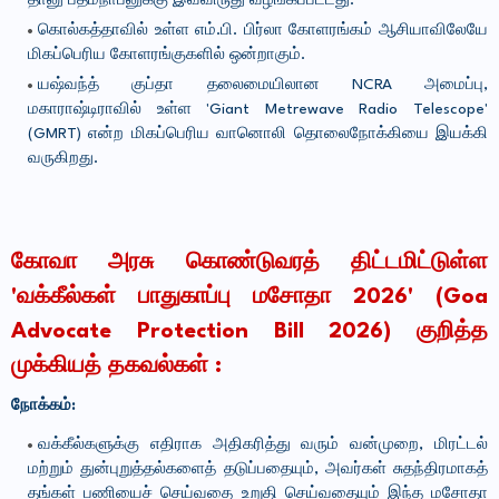
தானு பத்மநாபனுக்கு இவ்விருது வழங்கப்பட்டது.
கொல்கத்தாவில் உள்ள எம்.பி. பிர்லா கோளரங்கம் ஆசியாவிலேயே
மிகப்பெரிய கோளரங்குகளில் ஒன்றாகும்.
யஷ்வந்த் குப்தா தலைமையிலான NCRA அமைப்பு,
மகாராஷ்டிராவில் உள்ள 'Giant Metrewave Radio Telescope'
(GMRT) என்ற மிகப்பெரிய வானொலி தொலைநோக்கியை இயக்கி
வருகிறது.
கோவா அரசு கொண்டுவரத் திட்டமிட்டுள்ள
'வக்கீல்கள் பாதுகாப்பு மசோதா 2026' (Goa
Advocate Protection Bill 2026) குறித்த
முக்கியத் தகவல்கள் :
நோக்கம்:
வக்கீல்களுக்கு எதிராக அதிகரித்து வரும் வன்முறை, மிரட்டல்
மற்றும் துன்புறுத்தல்களைத் தடுப்பதையும், அவர்கள் சுதந்திரமாகத்
தங்கள் பணியைச் செய்வதை உறுதி செய்வதையும் இந்த மசோதா