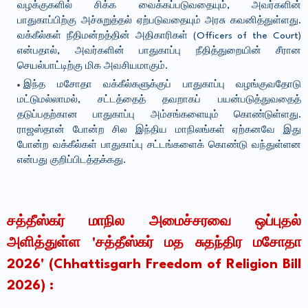
வழக்குகளில் சிக்க வைக்கப்படுவதையும், அவர்களின்
பாதுகாப்பிற்கு அச்சுறுத்தல் ஏற்படுவதையும் அரசு கவனித்துள்ளது.
வக்கீல்கள் நீதிமன்றத்தின் அதிகாரிகள் (Officers of the Court)
என்பதால், அவர்களின் பாதுகாப்பு நீதித்துறையின் சீரான
செயல்பாட்டிற்கு மிக அவசியமாகும்.
இந்த மசோதா வக்கீல்களுக்குப் பாதுகாப்பு வழங்குவதோடு
மட்டுமல்லாமல், சட்டத்தைத் தவறாகப் பயன்படுத்துவதைத்
தடுப்பதற்கான பாதுகாப்பு அம்சங்களையும் கொண்டுள்ளது.
ராஜஸ்தான் போன்ற சில இந்திய மாநிலங்கள் ஏற்கனவே இது
போன்ற வக்கீல்கள் பாதுகாப்பு சட்டங்களைக் கொண்டு வந்துள்ளன
என்பது குறிப்பிடத்தக்கது.
சத்தீஸ்கர் மாநில அமைச்சரவை ஒப்புதல்
அளித்துள்ள 'சத்தீஸ்கர் மத சுதந்திர மசோதா
2026' (Chhattisgarh Freedom of Religion Bill
2026) :