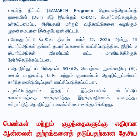
சமர்த் திட்டம் (SAMARTH Program): தொலைத்தொடர்புத்
துறையின் (DoT) கீழ் இயங்கும் C-DOT, ஸ்டார்ட்அப்களுக்கு
உள்கட்டமைப்பு, நிதியுதவி மற்றும் வழிகாட்டுதலை வழங்கும்
முதன்மையான இன்குபேஷன் திட்டம்.
கோஹார்ட்-II டெமோ தினம்: மார்ச் 12, 2026 அன்று, 18
ஸ்டார்ட்அப்கள் தங்கள் தயாரிப்புகளைக் காட்சிப்படுத்தின, இதில் 5
ஸ்டார்ட்அப்கள் இரண்டாம் கட்ட மானியத்திற்குத்
தேர்ந்தெடுக்கப்பட்டன.
தொழில்நுட்பப் பிரிவுகள்: 5G/6G, செயற்கை நுண்ணறிவு (AI),
சைபர் பாதுகாப்பு, Li-Fi, மற்றும் குவாண்டம் தொழில்நுட்பங்கள்
சார்ந்த கண்டுபிடிப்புகள் காட்சிப்படுத்தப்பட்டன.
முக்கியத்துவம்: இத்திட்டம் இந்தியாவின் ஸ்டார்ட்அப்
கலாச்சாரத்தை ஊக்குவித்து, இறக்குமதியைக் குறைத்து,
உள்நாட்டுத் தொழில்நுட்ப வளர்ச்சியை ஊக்குவிக்கிறது.
பெண்கள் மற்றும் குழந்தைகளுக்கு எதிரான
ஆன்லைன் குற்றங்களைத் தடுப்பதற்கான தேசிய