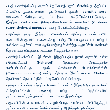
புதிய கண்டுபிடிப்பு: அசாம் தேயிலைத் தோட்டங்களில் நடத்தப்பட்ட
ஆய்வில், முட்டை-லார்வா ஒட்டுண்ணி குளவி (parasitic wasp)
வகையைச் சேர்ந்த ஒரு புதிய இனம் கண்டுபிடிக்கப்பட்டுள்ளது.
இதற்கு 'கெலோனஸ் (கெரினிகெலோனஸ்) மகாதேப்' (Chelonus
(Carinichelonus) mahadeb) என்று பெயரிடப்பட்டுள்ளது.
ஆய்வுக் குழு: இந்திய விலங்கியல் ஆய்வு மையம் (ZSI),
கனடாவின் குயல்ப் பல்கலைக்கழக பல்லுயிர் மரபணு மையம் மற்றும்
கலிங்கா அறக்கட்டளை ஆகியவற்றைச் சேர்ந்த ஆராய்ச்சியாளர்கள்
இந்தக் கண்டுபிடிப்பை கூட்டாக நிகழ்த்தியுள்ளனர்.
கண்டுபிடிக்கப்பட்ட இடங்கள்: இந்தப் புதிய இனம் அசாமில் உள்ள
நஹோர்டோலி (Nahortoli) தேயிலைத் தோட்டத்தில்
கண்டறியப்பட்டது. மேலும், 'கெலோனஸ் சியாங்கென்சிஸ்'
(Chelonus siangensis) என்ற மற்றொரு இனம் சுப்வா (Chubwa)
தேயிலைத் தோட்டத்தில் பதிவு செய்யப்பட்டுள்ளது.
சூழலியல் பங்கு மற்றும் விவசாயப் பயன்: * இந்த சிறிய குளவிகள்
அந்துப்பூச்சிகள் (moths) மற்றும் பட்டாம்பூச்சிகளின்
முட்டைகளுக்குள் தங்கள் முட்டைகளை இடுகின்றன.
குளவியின் லார்வாக்கள் வளரும் போது, தாங்கள் தங்கியிருக்கும்
முட்டையையே உணவாக்கிக் கொண்டு அழித்துவிடுகின்றன.