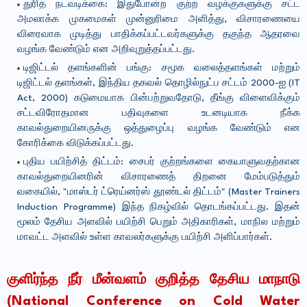
துரித நடவடிக்கை: இதுபோன்ற குற்ற வழக்குகளுக்கு சட்ட
அமலாக்க முகமைகள் முன்னுரிமை அளித்து, விசாரணையை
விரைவாக முடித்து பாதிக்கப்பட்டவர்களுக்கு தகுந்த ஆதரவை
வழங்க வேண்டும் என அறிவுறுத்தப்பட்டது.
டிஜிட்டல் தளங்களின் பங்கு: சமூக வலைத்தளங்கள் மற்றும்
டிஜிட்டல் தளங்கள், இந்திய தகவல் தொழில்நுட்ப சட்டம் 2000-ஐ (IT
Act, 2000) கடுமையாக பின்பற்றுவதோடு, தீங்கு விளைவிக்கும்
சட்டவிரோதமான பதிவுகளை உடனடியாக நீக்க
காவல்துறையினருக்கு ஒத்துழைப்பு வழங்க வேண்டும் என
கோரிக்கை விடுக்கப்பட்டது.
புதிய பயிற்சித் திட்டம்: சைபர் குற்றங்களை கையாளுவதற்கான
காவல்துறையினரின் விசாரணைத் திறனை மேம்படுத்தும்
வகையில், "மாஸ்டர் ட்ரெய்னர்ஸ் தூண்டல் திட்டம்" (Master Trainers
Induction Programme) இந்த நிகழ்வில் தொடங்கப்பட்டது. இதன்
மூலம் தேசிய அளவில் பயிற்சி பெறும் அதிகாரிகள், மாநில மற்றும்
மாவட்ட அளவில் உள்ள காவலர்களுக்கு பயிற்சி அளிப்பார்கள்.
குளிர்ந்த நீர் மீன்வளம் குறித்த தேசிய மாநாடு
(National Conference on Cold Water