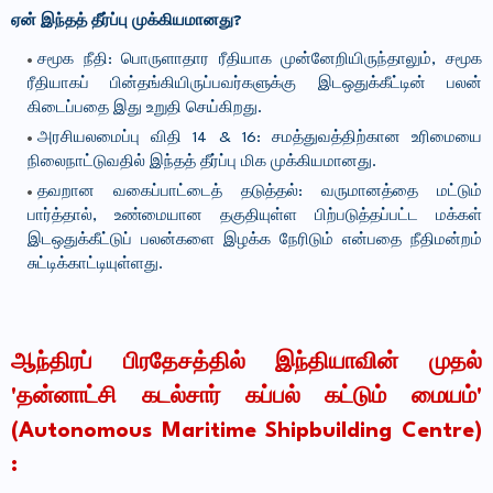
ஏன் இந்தத் தீர்ப்பு முக்கியமானது?
சமூக நீதி: பொருளாதார ரீதியாக முன்னேறியிருந்தாலும், சமூக
ரீதியாகப் பின்தங்கியிருப்பவர்களுக்கு இடஒதுக்கீட்டின் பலன்
கிடைப்பதை இது உறுதி செய்கிறது.
அரசியலமைப்பு விதி 14 & 16: சமத்துவத்திற்கான உரிமையை
நிலைநாட்டுவதில் இந்தத் தீர்ப்பு மிக முக்கியமானது.
தவறான வகைப்பாட்டைத் தடுத்தல்: வருமானத்தை மட்டும்
பார்த்தால், உண்மையான தகுதியுள்ள பிற்படுத்தப்பட்ட மக்கள்
இடஒதுக்கீட்டுப் பலன்களை இழக்க நேரிடும் என்பதை நீதிமன்றம்
சுட்டிக்காட்டியுள்ளது.
ஆந்திரப் பிரதேசத்தில் இந்தியாவின் முதல்
'தன்னாட்சி கடல்சார் கப்பல் கட்டும் மையம்'
(Autonomous Maritime Shipbuilding Centre)
: