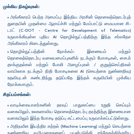
முக்கிய நிகழ்வுகள்:
அங்கீகாரம் பெற்ற அமைப்பு: இந்திய அரசின் தொலைத்தொடர்புத்
துறையின் முதன்மை ஆராய்ச்சி மற்றும் மேம்பாட்டு மையமான சி-
டாட் (C-DOT - Centre for Development of Telematics)
உருவாக்கியுள்ள புதிய AI தொழில்நுட்பத்திற்கு இந்த சர்வதேச
அங்கீகாரம் கிடைத்துள்ளது.
தொழில்நுட்பத்தின் நோக்கம்: இணையம் மற்றும்
தொலைத்தொடர்பு வலையமைப்புகளில் நடக்கும் மோசடிகள், சைபர்
தாக்குதல்கள் மற்றும் போலி அழைப்புகள் / குறுஞ்செய்திகள்
வாயிலாக நடக்கும் நிதி மோசடிகளை AI (செயற்கை நுண்ணறிவு)
உதவியுடன் கண்டறிந்து தடுப்பதே இந்தக் கருவியின் முக்கிய
நோக்கமாகும்.
சிறப்பம்சங்கள்:
வாடிக்கையாளர்களின் தரவுப் பாதுகாப்பை உறுதி செய்யும்
வகையிலும், உலகளாவிய தொலைத்தொடர்பு தரத்திற்கு இணையான
வகையிலும் இந்த மோசடி தடுப்பு கட்டமைப்பு உருவாக்கப்பட்டுள்ளது.
அதிநவீன இயந்திர கற்றல் (Machine Learning) மற்றும் செயற்கை
நுண்ணறிவு வழிமுறைகளைப் பயன்படுத்தி சந்தேகத்திற்குரிய