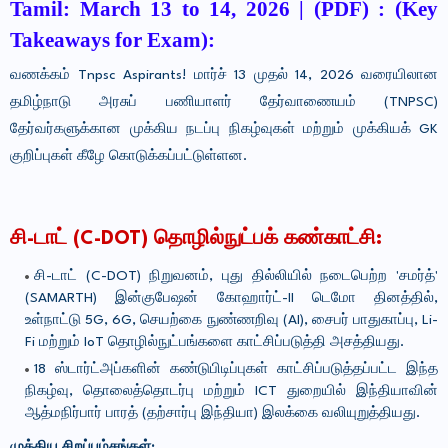
Tamil:
March 13 to 14, 2026
| (PDF) : (Key
Takeaways for Exam):
வணக்கம் Tnpsc Aspirants! மார்ச் 13 முதல் 14, 2026 வரையிலான
தமிழ்நாடு அரசுப் பணியாளர் தேர்வாணையம் (TNPSC)
தேர்வர்களுக்கான முக்கிய நடப்பு நிகழ்வுகள் மற்றும் முக்கியக் GK
குறிப்புகள் கீழே கொடுக்கப்பட்டுள்ளன.
சி-டாட் (C-DOT) தொழில்நுட்பக் கண்காட்சி:
சி-டாட் (C-DOT) நிறுவனம், புது தில்லியில் நடைபெற்ற 'சமர்த்'
(SAMARTH) இன்குபேஷன் கோஹார்ட்-II டெமோ தினத்தில்,
உள்நாட்டு 5G, 6G, செயற்கை நுண்ணறிவு (AI), சைபர் பாதுகாப்பு, Li-
Fi மற்றும் IoT தொழில்நுட்பங்களை காட்சிப்படுத்தி அசத்தியது.
18 ஸ்டார்ட்அப்களின் கண்டுபிடிப்புகள் காட்சிப்படுத்தப்பட்ட இந்த
நிகழ்வு, தொலைத்தொடர்பு மற்றும் ICT துறையில் இந்தியாவின்
ஆத்மநிர்பார் பாரத் (தற்சார்பு இந்தியா) இலக்கை வலியுறுத்தியது.
முக்கிய சிறப்பம்சங்கள்: