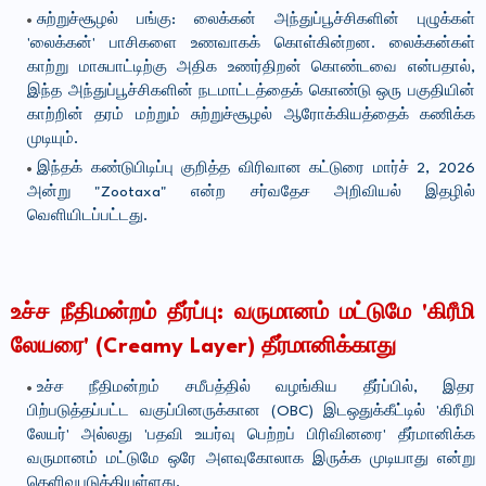
சுற்றுச்சூழல் பங்கு: லைக்கன் அந்துப்பூச்சிகளின் புழுக்கள்
'லைக்கன்' பாசிகளை உணவாகக் கொள்கின்றன. லைக்கன்கள்
காற்று மாசுபாட்டிற்கு அதிக உணர்திறன் கொண்டவை என்பதால்,
இந்த அந்துப்பூச்சிகளின் நடமாட்டத்தைக் கொண்டு ஒரு பகுதியின்
காற்றின் தரம் மற்றும் சுற்றுச்சூழல் ஆரோக்கியத்தைக் கணிக்க
முடியும்.
இந்தக் கண்டுபிடிப்பு குறித்த விரிவான கட்டுரை மார்ச் 2, 2026
அன்று "Zootaxa" என்ற சர்வதேச அறிவியல் இதழில்
வெளியிடப்பட்டது.
உச்ச நீதிமன்றம் தீர்ப்பு: வருமானம் மட்டுமே 'கிரீமி
லேயரை' (Creamy Layer) தீர்மானிக்காது
உச்ச நீதிமன்றம் சமீபத்தில் வழங்கிய தீர்ப்பில், இதர
பிற்படுத்தப்பட்ட வகுப்பினருக்கான (OBC) இடஒதுக்கீட்டில் 'கிரீமி
லேயர்' அல்லது 'பதவி உயர்வு பெற்றப் பிரிவினரை' தீர்மானிக்க
வருமானம் மட்டுமே ஒரே அளவுகோலாக இருக்க முடியாது என்று
தெளிவுபடுத்தியுள்ளது.