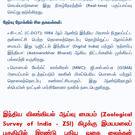
செயல்பாடுகளை இது நிகழ்நேரத்தில் (Real-time) பகுப்பாய்வு
செய்து தடுக்கிறது.
தேர்வு நோக்கில் சில தகவல்கள்:
சி-டாட் (C-DOT): 1984 ஆம் ஆண்டு இந்திய அரசால் நிறுவப்பட்ட
தன்னாட்சி பெற்ற தொலைத்தொடர்பு தொழில்நுட்ப ஆராய்ச்சி
மையம். இது 'டிஜிட்டல் இந்தியா' (Digital India) மற்றும் 'தற்சார்பு
இந்தியா' (Aatmanirbhar Bharat) ஆகிய திட்டங்களில் முக்கியப்
பங்காற்றி வருகிறது.
மொபைல் வேர்ல்ட் காங்கிரஸ் (MWC): ஜி.எஸ்.எம்.ஏ (GSMA)
அமைப்பால் நடத்தப்படும் உலகின் மிகப்பெரிய மொபைல் மற்றும்
தொலைத்தொடர்பு கண்காட்சியாகும். இது ஆண்டுதோறும்
ஸ்பெயின் நாட்டின் பார்சிலோனா நகரில் நடைபெறுகிறது.
இந்திய விலங்கியல் ஆய்வு மையம் (Zoological
Survey of India - ZSI) கிழக்கு இமயமலைப்
பகுதியில் இரண்டு புதிய வகை லைக்கன்