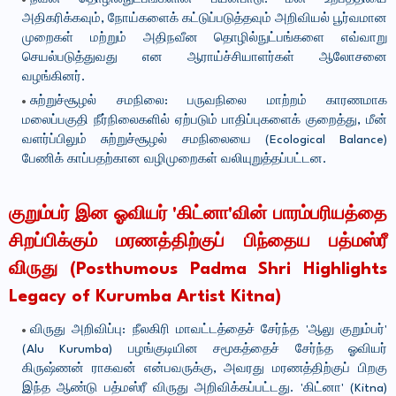
அதிகரிக்கவும், நோய்களைக் கட்டுப்படுத்தவும் அறிவியல் பூர்வமான
முறைகள் மற்றும் அதிநவீன தொழில்நுட்பங்களை எவ்வாறு
செயல்படுத்துவது என ஆராய்ச்சியாளர்கள் ஆலோசனை
வழங்கினர்.
சுற்றுச்சூழல் சமநிலை: பருவநிலை மாற்றம் காரணமாக
மலைப்பகுதி நீர்நிலைகளில் ஏற்படும் பாதிப்புகளைக் குறைத்து, மீன்
வளர்ப்பிலும் சுற்றுச்சூழல் சமநிலையை (Ecological Balance)
பேணிக் காப்பதற்கான வழிமுறைகள் வலியுறுத்தப்பட்டன.
குறும்பர் இன ஓவியர் 'கிட்னா'வின் பாரம்பரியத்தை
சிறப்பிக்கும் மரணத்திற்குப் பிந்தைய பத்மஸ்ரீ
விருது (Posthumous Padma Shri Highlights
Legacy of Kurumba Artist Kitna)
விருது அறிவிப்பு: நீலகிரி மாவட்டத்தைச் சேர்ந்த 'ஆலு குறும்பர்'
(Alu Kurumba) பழங்குடியின சமூகத்தைச் சேர்ந்த ஓவியர்
கிருஷ்ணன் ராகவன் என்பவருக்கு, அவரது மரணத்திற்குப் பிறகு
இந்த ஆண்டு பத்மஸ்ரீ விருது அறிவிக்கப்பட்டது. 'கிட்னா' (Kitna)