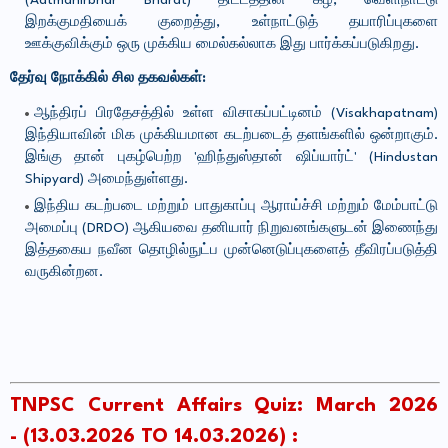
(Aatmanirbhar Bharat) திட்டத்தின் கீழ், வெளிநாட்டு
இறக்குமதியைக் குறைத்து, உள்நாட்டுத் தயாரிப்புகளை
ஊக்குவிக்கும் ஒரு முக்கிய மைல்கல்லாக இது பார்க்கப்படுகிறது.
தேர்வு நோக்கில் சில தகவல்கள்:
ஆந்திரப் பிரதேசத்தில் உள்ள விசாகப்பட்டினம் (Visakhapatnam)
இந்தியாவின் மிக முக்கியமான கடற்படைத் தளங்களில் ஒன்றாகும்.
இங்கு தான் புகழ்பெற்ற 'ஹிந்துஸ்தான் ஷிப்யார்ட்' (Hindustan
Shipyard) அமைந்துள்ளது.
இந்திய கடற்படை மற்றும் பாதுகாப்பு ஆராய்ச்சி மற்றும் மேம்பாட்டு
அமைப்பு (DRDO) ஆகியவை தனியார் நிறுவனங்களுடன் இணைந்து
இத்தகைய நவீன தொழில்நுட்ப முன்னெடுப்புகளைத் தீவிரப்படுத்தி
வருகின்றன.
TNPSC Current Affairs Quiz: March 2026
-
(13.03.2026 TO 14.03.2026)
: