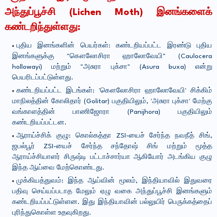
அந்துப்பூச்சி (Lichen Moth) இனங்களைக்
கண்டறிந்துள்ளது:
புதிய இனங்களின் பெயர்கள்: கண்டறியப்பட்ட இரண்டு புதிய
இனங்களுக்கு "கௌலோசிரா ஹாலோவேயி" (Caulocera
hollowayi) மற்றும் "அசுரா புக்சா" (Asura buxa) என்று
பெயரிடப்பட்டுள்ளது.
கண்டறியப்பட்ட இடங்கள்: 'கௌலோசிரா ஹாலோவேயி' சிக்கிம்
மாநிலத்தின் கோலிதார் (Golitar) பகுதியிலும், 'அசுரா புக்சா' மேற்கு
வங்காளத்தின் பாணிஜோரா (Panijhora) பகுதியிலும்
கண்டறியப்பட்டன.
ஆராய்ச்சிக் குழு: கொல்கத்தா ZSI-யைச் சேர்ந்த நவநீத் சிங்,
ஜபல்பூர் ZSI-யைச் சேர்ந்த சந்தோஷ் சிங் மற்றும் மூத்த
ஆராய்ச்சியாளர் சிருஷ்டி பட்டாச்சார்யா ஆகியோர் அடங்கிய குழு
இந்த ஆய்வை மேற்கொண்டது.
முக்கியத்துவம்: இந்த ஆய்வின் மூலம், இந்தியாவில் இதுவரை
பதிவு செய்யப்படாத மேலும் ஏழு வகை அந்துப்பூச்சி இனங்களும்
கண்டறியப்பட்டுள்ளன. இது இந்தியாவின் பல்லுயிர் பெருக்கத்தைப்
புரிந்துகொள்ள உதவுகிறது.