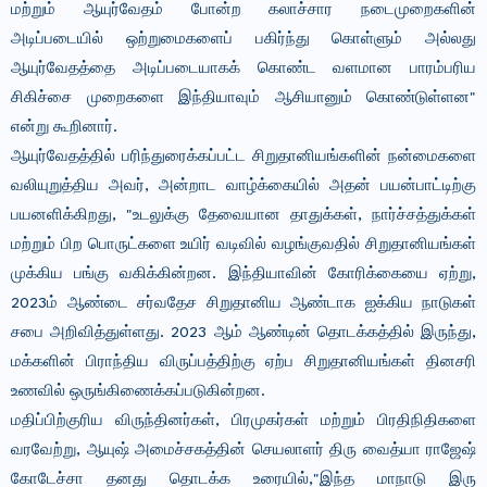
மற்றும் ஆயுர்வேதம் போன்ற கலாச்சார நடைமுறைகளின்
அடிப்படையில் ஒற்றுமைகளைப் பகிர்ந்து கொள்ளும் அல்லது
ஆயுர்வேதத்தை அடிப்படையாகக் கொண்ட வளமான பாரம்பரிய
சிகிச்சை முறைகளை இந்தியாவும் ஆசியானும் கொண்டுள்ளன"
என்று கூறினார்.
ஆயுர்வேதத்தில் பரிந்துரைக்கப்பட்ட சிறுதானியங்களின் நன்மைகளை
வலியுறுத்திய அவர், அன்றாட வாழ்க்கையில் அதன் பயன்பாட்டிற்கு
பயனளிக்கிறது, "உடலுக்கு தேவையான தாதுக்கள், நார்ச்சத்துக்கள்
மற்றும் பிற பொருட்களை உயிர் வடிவில் வழங்குவதில் சிறுதானியங்கள்
முக்கிய பங்கு வகிக்கின்றன. இந்தியாவின் கோரிக்கையை ஏற்று,
2023ம் ஆண்டை சர்வதேச சிறுதானிய ஆண்டாக ஐக்கிய நாடுகள்
சபை அறிவித்துள்ளது. 2023 ஆம் ஆண்டின் தொடக்கத்தில் இருந்து,
மக்களின் பிராந்திய விருப்பத்திற்கு ஏற்ப சிறுதானியங்கள் தினசரி
உணவில் ஒருங்கிணைக்கப்படுகின்றன.
மதிப்பிற்குரிய விருந்தினர்கள், பிரமுகர்கள் மற்றும் பிரதிநிதிகளை
வரவேற்று, ஆயுஷ் அமைச்சகத்தின் செயலாளர் திரு வைத்யா ராஜேஷ்
கோடேச்சா தனது தொடக்க உரையில்,"இந்த மாநாடு இரு