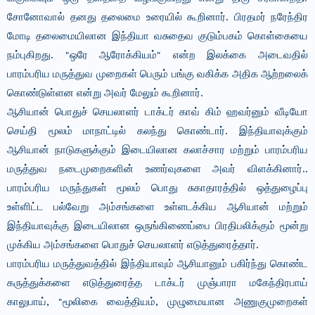
சோனோவால் தனது தலைமை உரையில் கூறினார். பிரதமர் நரேந்திர
மோடி தலைமையிலான இந்தியா வசுதைவ குடும்பகம் கொள்கையை
நம்புகிறது. "ஒரே ஆரோக்கியம்" என்ற இலக்கை அடைவதில்
பாரம்பரிய மருத்துவ முறைகள் பெரும் பங்கு வகிக்க அதிக ஆற்றலைக்
கொண்டுள்ளன என்று அவர் மேலும் கூறினார்.
ஆசியான் பொதுச் செயலாளர் டாக்டர் காவ் கிம் ஹவர்னும் வீடியோ
செய்தி மூலம் மாநாட்டில் கலந்து கொண்டார். இந்தியாவுக்கும்
ஆசியான் நாடுகளுக்கும் இடையிலான கலாச்சார மற்றும் பாரம்பரிய
மருத்துவ நடைமுறைகளின் உணர்வுகளை அவர் விளக்கினார்..
பாரம்பரிய மருந்துகள் மூலம் பொது சுகாதாரத்தில் ஒத்துழைப்பு
உள்ளிட்ட பல்வேறு அம்சங்களை உள்ளடக்கிய ஆசியான் மற்றும்
இந்தியாவுக்கு இடையிலான ஒருங்கிணைப்பை பிரதிபலிக்கும் மூன்று
முக்கிய அம்சங்களை பொதுச் செயலாளர் எடுத்துரைத்தார்.
பாரம்பரிய மருத்துவத்தில் இந்தியாவும் ஆசியானும் பகிர்ந்து கொண்ட
கருத்துக்களை எடுத்துரைத்த டாக்டர் முஞ்பாரா மகேந்திரபாய்
காலுபாய், "மூலிகை வைத்தியம், முழுமையான அணுகுமுறைகள்