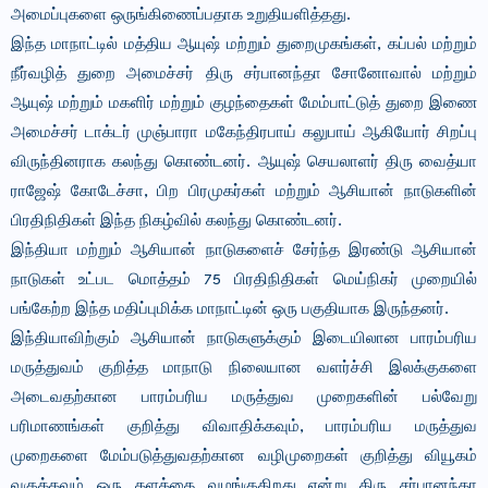
அமைப்புகளை ஒருங்கிணைப்பதாக உறுதியளித்தது.
இந்த மாநாட்டில் மத்திய ஆயுஷ் மற்றும் துறைமுகங்கள், கப்பல் மற்றும்
நீர்வழித் துறை அமைச்சர் திரு சர்பானந்தா சோனோவால் மற்றும்
ஆயுஷ் மற்றும் மகளிர் மற்றும் குழந்தைகள் மேம்பாட்டுத் துறை இணை
அமைச்சர் டாக்டர் முஞ்பாரா மகேந்திரபாய் கலுபாய் ஆகியோர் சிறப்பு
விருந்தினராக கலந்து கொண்டனர். ஆயுஷ் செயலாளர் திரு வைத்யா
ராஜேஷ் கோடேச்சா, பிற பிரமுகர்கள் மற்றும் ஆசியான் நாடுகளின்
பிரதிநிதிகள் இந்த நிகழ்வில் கலந்து கொண்டனர்.
இந்தியா மற்றும் ஆசியான் நாடுகளைச் சேர்ந்த இரண்டு ஆசியான்
நாடுகள் உட்பட மொத்தம் 75 பிரதிநிதிகள் மெய்நிகர் முறையில்
பங்கேற்ற இந்த மதிப்புமிக்க மாநாட்டின் ஒரு பகுதியாக இருந்தனர்.
இந்தியாவிற்கும் ஆசியான் நாடுகளுக்கும் இடையிலான பாரம்பரிய
மருத்துவம் குறித்த மாநாடு நிலையான வளர்ச்சி இலக்குகளை
அடைவதற்கான பாரம்பரிய மருத்துவ முறைகளின் பல்வேறு
பரிமாணங்கள் குறித்து விவாதிக்கவும், பாரம்பரிய மருத்துவ
முறைகளை மேம்படுத்துவதற்கான வழிமுறைகள் குறித்து வியூகம்
வகுக்கவும் ஒரு தளத்தை வழங்குகிறது என்று திரு சர்பானந்தா