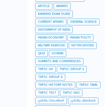
ARTICLE
AWARDS
BANKING EXAM GUIDE
CURRENT AFFAIRS
GENERAL SCIENCE
GEOGRAPHY OF INDIA
INDIAN ECONOMY
INDIAN POLITY
MILITARY EXERCISE
NOTIFICATIONS
QUIZ
SCHEME
SUMMITS AND CONFERENCES
TNPSC GK
TNPSC GROUP 2
TNPSC GROUP 4
TNPSC HISTORY NOTES
TNPSC TAMIL
TNPSC TEST
TNPSC VAO
முக்கிய செயலிகள்
முக்கிய தினங்கள்