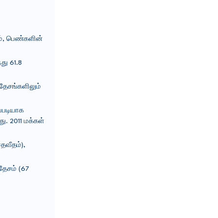
், பெண்களின்
்து 61.8
ரதேசங்களிலும்
ப்படியாக
. 2011 மக்கள்
தவீதம்),
ரதேசம் (67