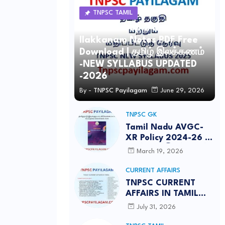
TNPSC TAMIL
TNPSC Group 2 and 4 Tamil
Ilakkanam Notes PDF Free
Download | தமிழ் இலக்கணம்
-NEW SYLLABUS UPDATED
-2026
By -
TNPSC Payilagam
June 29, 2026
TNPSC GK
Tamil Nadu AVGC-
XR Policy 2024-26 /
தமிழ்நாடு இயங்குபடம்,
March 19, 2026
விரிவாக்கப்பட்ட
மெய்நிகர் கொள்கை
CURRENT AFFAIRS
2026
TNPSC CURRENT
AFFAIRS IN TAMIL
JULY 2026-PDF
July 31, 2026