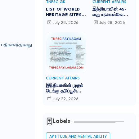
TNPSC GK
CURRENT AFFAIRS
LIST OF WORLD
இந்தியாவின் 45-
HERITAGE SITES
வது யுனெஸ்கோ
IN INDIA
உலகப் பாரம்பரியக்
July 28, 2026
July 28, 2026
-இந்தியாவில் உள்ள
களம் சாரநாத்:
45 யுனெஸ்கோ உலக
TNPSC CURRENT
பாரம்பரிய தளங்கள்:
AFFAIRS IN TAMIL
JULY 2026
க பதினைந்தாவது
CURRENT AFFAIRS
இந்தியாவின் முதல்
டெங்கு தடுப்பூசி
'கியூடெங்கா'
July 22, 2026
(Qdenga): TNPSC
CURRENT AFFAIRS
IN TAMIL JULY
2026
Labels
APTITUDE AND MENTAL ABILITY