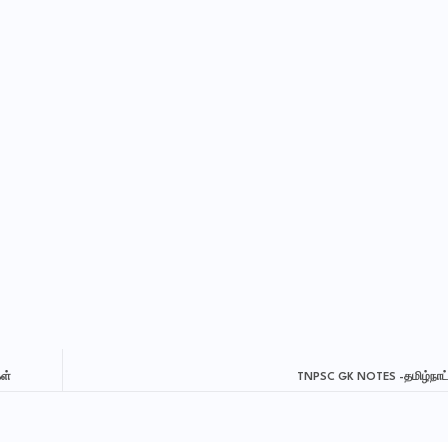
ள்
TNPSC GK NOTES -தமிழ்நாட்