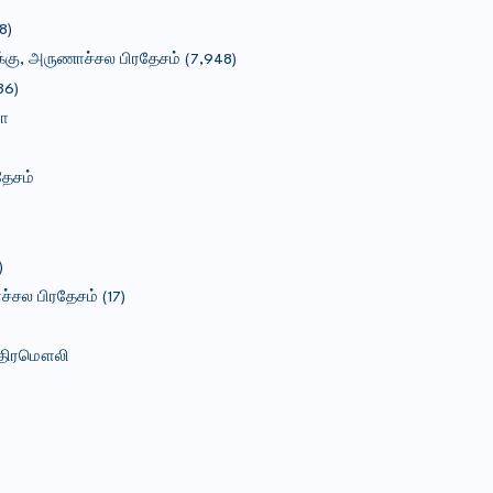
8)
கு, அருணாச்சல பிரதேசம் (7,948)
36)
ரா
தேசம்
)
சல பிரதேசம் (17)
ந்திரமௌலி