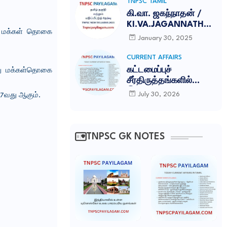
TNPSC TAMIL
கி.வா. ஜகந்நாதன் /
KI.VA.JAGANNATHAN
திய மக்கள் தொகை
TNPSC NOTES
January 30, 2025
CURRENT AFFAIRS
கட்டமைப்புச்
வது மக்கள்தொகை
சீர்திருத்தங்களில்
இந்தியா சாதனை:
July 30, 2026
 7வது ஆகும்.
காம்பெடீரே
அறக்கட்டளை
(Competere
Foundation)
TNPSC GK NOTES
வெளியிட்ட அறிக்கை