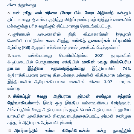
கிடைத்துள்ளது.
என் ரசீது, என் உரிமை (மேரா பில், மேரா அதிகார்)
என்னும்
திட்டமானது ஜி.எஸ்.டி.குறித்து விழிப்புணர்வு ஏற்படுத்தும் வகையில்
மக்களுக்கு பரிசு வழங்கும் திட்டமானது தொடங்கப்பட்டது.
குளோபல் ஃபைனான்ஸ் நிதி விவாகரங்கள் இதழால்
வெளியிடப்பட்டுள்ள
உலக சிறந்த வங்கித் தலைவர்கள் பட்டியலில்
ஆர்பிஐ (RBI) ஆளுநர் சக்திகாந்த் தாஸ் முதலிடம் பிடித்துள்ளார்
உலக வங்கியானது வெளியிட்டுள்ள 2021 தரவுகளின்
அடிப்படையில் பொருளாதார சக்தியில்
உலகின் 5வது மிகப்பெரிய
நாடாக இந்தியா உருவெடுத்துள்ளது
இந்தியாவில் 74%
ஆரோக்கியமான உணவு கிடைக்காத மக்களின் விகிதமாக உள்ளது.
இந்தியாவில் ஆரோக்கியமான உணவின் விலை 3.07 டாலராக
உள்ளது
சிங்கப்பூர் 9வது அதிபராக தர்மன் சண்முக சுந்தரம்
தேர்வாகியுள்ளார்.
இவர் ஒரு இந்திய வம்சாவளியை சேர்ந்தவர்.
சிங்கப்பூரின் 8வது அதிபராகவும், முதல் பெண் அதிபராகவும் ஹமீலா
யாகூபின் பதவிக்காலம் நிறைவடைந்ததையொட்டி தர்மன் சண்முக
சுந்தரம் அதிபராக தேர்வாகியுள்ளார்.
அயர்லாந்தில் உள்ள கிரேஸ்டோன்ஸ் என்ற நகரத்தில்