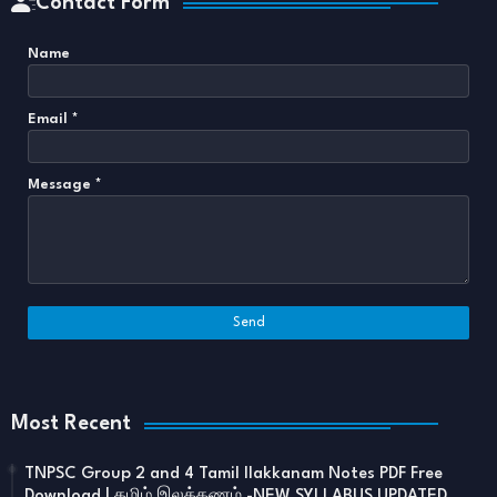
Contact Form
Name
Email
*
Message
*
Most Recent
TNPSC Group 2 and 4 Tamil Ilakkanam Notes PDF Free
Download | தமிழ் இலக்கணம் -NEW SYLLABUS UPDATED