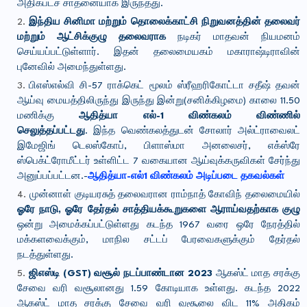
அதிகபட்ச சாதனையாக இருந்தது.
இந்திய சினிமா மற்றும் தொலைக்காட்சி நிறுவனத்தின் தலைவர்
மற்றும் ஆட்சிக்குழு தலைவராக
நடிகர் மாதவன் நியமனம்
செய்யப்பட்டுள்ளார். இதன் தலைமையகம் மகாராஷ்டிராவின்
புனேவில் அமைந்துள்ளது.
பிஎஸ்எல்வி சி-57 ராக்கெட் மூலம் ஸ்ரீஹரிகோட்டா சதீஷ் தவன்
ஆய்வு மையத்திலிருந்து இருந்து இன்று(சனிக்கிழமை) காலை 11.50
மணிக்கு
ஆதித்யா எல்-1 விண்கலம் விண்ணில்
செலுத்தப்பட்டது
. இந்த வெண்கலத்துடன் சோலார் அல்ட்ராவைலட்
இமேஜிங் டெலஸ்கோப், பிளாஸ்மா அனலைசர், எக்ஸ்ரே
ஸ்பெக்ட்ரோமீட்டர் உள்ளிட்ட 7 வகையான ஆய்வுக்கருவிகள் சேர்ந்து
அனுப்பப்பட்டன.-
ஆதித்யா-எல்1 விண்கலம் அடிப்படை தகவல்கள்
முன்னாள் குடியரசுத் தலைவரான ராம்நாத் கோவிந் தலைமையில்
ஓரே நாடு, ஓரே தேர்தல் சாத்தியக்கூறுகளை ஆராய்வதற்காக குழு
ஒன்று அமைக்கப்பட்டுள்ளது கடந்த 1967 வரை ஒரே நேரத்தில்
மக்களவைக்கும், மாநில சட்டப் பேரவைகளுக்கும் தேர்தல்
நடத்துள்ளது.
ஜிஎஸ்டி (GST) வசூல் நடப்பாண்டான 2023
ஆகஸ்ட் மாத சரக்கு
சேவை வரி வசூலானது 1.59 கோடியாக உள்ளது. கடந்த 2022
ஆகஸ்ட் மாத சரக்கு சேவை வரி வசூலை விட 11% அதிகம்