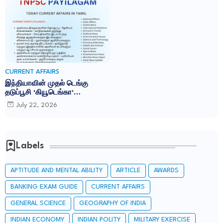
CURRENT AFFAIRS
இந்தியாவின் முதல் டெங்கு
தடுப்பூசி 'கியூடெங்கா'
(Qdenga): TNPSC CURRENT
July 22, 2026
AFFAIRS IN TAMIL JULY 2026
Labels
APTITUDE AND MENTAL ABILITY
ARTICLE
AWARDS
BANKING EXAM GUIDE
CURRENT AFFAIRS
GENERAL SCIENCE
GEOGRAPHY OF INDIA
INDIAN ECONOMY
INDIAN POLITY
MILITARY EXERCISE