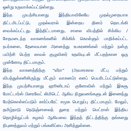
ஒன்று உருவாக்கப்பட்டுள்ளது.
இந்த முயற்சியானது இந்தியாவிலேயே முதல்முறையாக
திட்டமிடப்பட்டு, முதல்வரால் இன்றைய தினம் தொடங்கி
வைக்கப்பட்டது. இத்திட்டமானது, சாலை விபத்தில் சிக்கிய /
சேதமடைந்த வாகனங்களில் சிக்கிக் கொள்ளும் பாதிக்கப்பட்ட
நபர்களை, தேவையான அனைத்து உபகரணங்கள் மற்றும் நன்கு
பயிற்சி பெற்ற காவல் குழுவினர் உதவியுடன் மீட்பதற்கான ஒரு
முன்னோடி திட்டமாகும்.
இந்த வாகனத்திற்கு “வீரா” (அவசரகால மீட்பு மற்றும்
விபத்துக்களிலிருந்து மீட்கும் வாகனம்) எனப் பெயரிடப்பட்டுள்ளது.
இந்த முயற்சியானது ஹூண்டாய் குளோவிஸ் மற்றும் இசுசூ
மோட்டார்ஸ் பிரைவேட் லிமிடெட் ஆகிய நிறுவனங்களுடன் இணைந்து
மேற்கொள்ளப்படும் கார்ப்பரேட் சமூக பொறுப்பு திட்டமாகும். மேலும்,
தமிழ்நாடு நெடுஞ்சாலைத் துறை மற்றும் மெட்ராஸ் இந்திய
தொழில்நுட்பக் கழகம் ஆகியவை இந்தத் திட்டத்திற்கு தங்களது
நிபுணத்துவம் மற்றும் பங்களிப்பை அளித்துள்ளன.