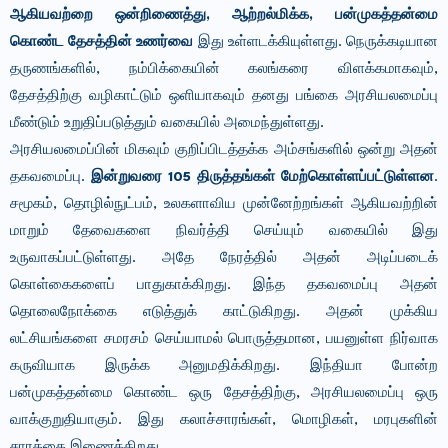
ஆகியவற்றை ஒன்றிணைத்து, ஆற்றல்மிக்க, பன்முகத்தன்மை
கொண்ட தேசத்தின் உணர்வை
இது உள்ளடக்கியுள்ளது. நெருக்கடியான
தருணங்களில், நம்பிக்கையின் கலங்கரை விளக்கமாகவும்,
தேசத்திற்கு வழிகாட்டும் ஒளியாகவும் தனது பங்கை அரசியலமைப்பு
மீண்டும் உறுதிப்படுத்தும் வகையில் அமைந்துள்ளது.
அரசியலமைப்பின் மிகவும் குறிப்பிடத்தக்க அம்சங்களில் ஒன்று அதன்
தகவமைப்பு.
இன்றுவரை 105 திருத்தங்கள் மேற்கொள்ளப்பட்டுள்ளன
.
சமூகம், தொழில்நுட்பம், உலகளாவிய முன்னேற்றங்கள் ஆகியவற்றின்
மாறும் தேவைகளை நிவர்த்தி செய்யும் வகையில் இது
உருவாகப்பட்டுள்ளது. அதே நேரத்தில் அதன் அடிப்படைக்
கொள்கைகளைப் பாதுகாக்கிறது. இந்த தகவமைப்பு அதன்
தொலைநோக்கை எடுத்துக் காட்டுகிறது. அதன் முக்கிய
லட்சியங்களை சமரசம் செய்யாமல் பொருத்தமான, பயனுள்ள நிர்வாக
கருவியாக இருக்க அனுமதிக்கிறது. இந்தியா போன்ற
பன்முகத்தன்மை கொண்ட ஒரு தேசத்திற்கு, அரசியலமைப்பு ஒரு
வாக்குறுதியாகும். இது கலாச்சாரங்கள், மொழிகள், மரபுகளின்
சாரத்தை இணைக்கிறது.