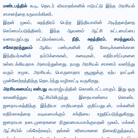
மண்டபத்தில்
கூடி, தொடர் விவாதங்களில் ஈடுபட்டு இந்த அரசியல்
சாசனத்தை உருவாக்கினர்.
இதன் மூலம், சுதந்திரம் பெற்ற இந்தியாவின் அடித்தளத்தை
செம்மைப்படுத்தினர். இந்த ஆவணம் ஆட்சி கட்டமைப்பை
வரையறுப்பது மட்டுமல்லாமல்,
நீதி, சுதந்திரம், சமத்துவம்,
சகோதரத்துவம்
ஆகிய பண்புகளின் கீழ் கோடிக்கணக்கான
இந்தியர்களின் நம்பிக்கைகள், கனவுகள், எதிர்பார்ப்புகளை
உள்ளடக்கியதாக அமைந்துள்ளது. நமது அரசியல் சாசனம் வளர்ந்து
வரும் சமூக, அரசியல், பொருளாதார சூழலுக்கு ஏற்ப நாட்டின்
முன்னேற்றத்திற்கு தொடர்ந்து வழிகாட்டி வருகிறது.
அரசியலமைப்பு என்பது
சுயராஜ்யத்தின் கொண்டாட்டமாகும். இது ஒரு
காலனித்துவ ஆட்சியிலிருந்து இறையாண்மை கொண்ட
ஜனநாயகத்திற்கு இந்தியா மாறியதைக் குறிப்பதுடன், மக்களின்
எதிர்காலத்தை வடிவமைக்கும் சக்தியை உறுதிப்படுத்துகிறது.
ஜனநாயக நடைமுறைகளை நிறுவனமயமாக்குவதன் மூலம், மக்கள்
ஆட்சியில் பங்கேற்கவும், தங்கள் உரிமைகளை நிலைநிறுத்தவும்,