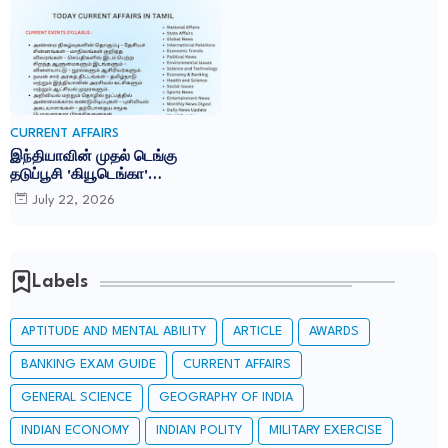
CURRENT AFFAIRS
இந்தியாவின் முதல் டெங்கு
தடுப்பூசி 'கியூடெங்கா'
(Qdenga): TNPSC CURRENT
July 22, 2026
AFFAIRS IN TAMIL JULY 2026
Labels
APTITUDE AND MENTAL ABILITY
ARTICLE
AWARDS
BANKING EXAM GUIDE
CURRENT AFFAIRS
GENERAL SCIENCE
GEOGRAPHY OF INDIA
INDIAN ECONOMY
INDIAN POLITY
MILITARY EXERCISE