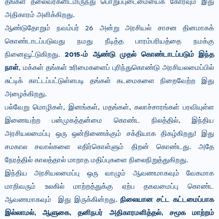
தங்கள் தலைவர்களிடமிருந்து பொறுப்புடைமையைக் கோரவும் இது
அதிகாரம் அளிக்கிறது.
ஆண்டுதோறும் நவம்பர் 26 அன்று அரசியல் சாசன தினமாகக்
கொண்டாடப்படுவது நமது நீடித்த பாரம்பரியத்தை நமக்கு
நினைவூட்டுகிறது.
2015-ம் ஆண்டு முதல் கொண்டாடப்படும் இந்த
நாள்
, மக்கள் தங்கள் உரிமைகளைப் புரிந்துகொண்டு அரசியலமைப்பில்
சுட்டிக் காட்டப்பட்டுள்ளபடி தங்கள் கடமைகளை நிறைவேற்ற இது
அழைக்கிறது.
பல்வேறு மொழிகள், இனங்கள், மதங்கள், கலாச்சாரங்கள் பரவியுள்ள
இணையற்ற பன்முகத்தன்மை கொண்ட நிலத்தில், இந்திய
அரசியலமைப்பு ஒரு ஒன்றிணைக்கும் சக்தியாக திகழ்கிறது! இது
சமகால சவால்களை எதிர்கொள்ளும் திறன் கொண்டது. அதே
நேரத்தில் காலத்தால் மாறாத மதிப்புகளை நிலைநிறுத்துகிறது.
இந்திய அரசியலமைப்பு ஒரு வாழும் ஆவணமாகவும் வேகமாக
மாறிவரும் உலகில் மாற்றத்துக்கு ஏற்ப தகவமைப்பு கொண்ட
ஆவணமாகவும் இது இருக்கின்றது.
நிலையான சட்ட கட்டமைப்பாக
இல்லாமல், ஆளுகை, தனிநபர் அதிகாரமளித்தல், சமூக மாற்றம்