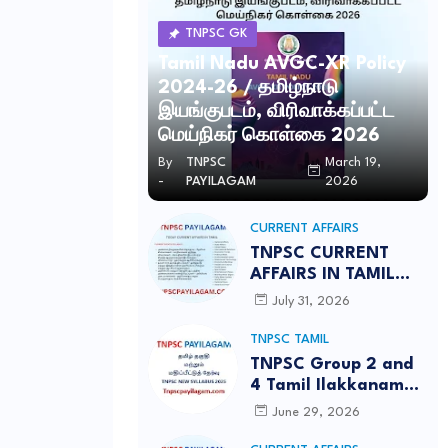
TNPSC GK
Tamil Nadu AVGC-XR Policy
2024-26 / தமிழ்நாடு
இயங்குபடம், விரிவாக்கப்பட்ட
மெய்நிகர் கொள்கை 2026
By
TNPSC
March 19,
-
PAYILAGAM
2026
CURRENT AFFAIRS
TNPSC CURRENT
AFFAIRS IN TAMIL
JULY 2026-PDF
July 31, 2026
TNPSC TAMIL
TNPSC Group 2 and
4 Tamil Ilakkanam
Notes PDF Free
June 29, 2026
Download | தமிழ்