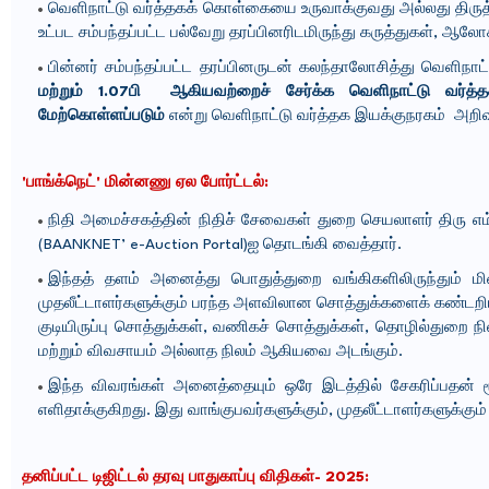
வெளிநாட்டு வர்த்தகக் கொள்கையை உருவாக்குவது அல்லது திருத
உட்பட சம்பந்தப்பட்ட பல்வேறு தரப்பினரிடமிருந்து கருத்துகள், ஆல
பின்னர் சம்பந்தப்பட்ட தரப்பினருடன் கலந்தாலோசித்து வெளிந
மற்றும் 1.07பி ஆகியவற்றைச் சேர்க்க வெளிநாட்டு வர்த
மேற்கொள்ளப்படும்
என்று வெளிநாட்டு வர்த்தக இயக்குநரகம் அறிவ
'பாங்க்நெட்' மின்னணு ஏல போர்ட்டல்:
நிதி அமைச்சகத்தின் நிதிச் சேவைகள் துறை செயலாளர் திரு எம்.
(BAANKNET’ e-Auction Portal)ஐ தொடங்கி வைத்தார்.
இந்தத் தளம் அனைத்து பொதுத்துறை வங்கிகளிலிருந்தும் மி
முதலீட்டாளர்களுக்கும் பரந்த அளவிலான சொத்துக்களைக் கண்டறிய 
குடியிருப்பு சொத்துக்கள், வணிகச் சொத்துக்கள், தொழில்துறை ந
மற்றும் விவசாயம் அல்லாத நிலம் ஆகியவை அடங்கும்.
இந்த விவரங்கள் அனைத்தையும் ஒரே இடத்தில் சேகரிப்பதன் 
எளிதாக்குகிறது. இது வாங்குபவர்களுக்கும், முதலீட்டாளர்களுக்க
தனிப்பட்ட டிஜிட்டல் தரவு பாதுகாப்பு விதிகள்- 2025: