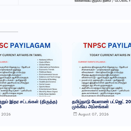
உலகளாவிய குடும்ப தினம் / GLOBAL 
ற்றும் இதர சட்​டங்​கள் (திருத்த)
தமிழ்நாடு வேளாண் பட்ஜெட் 2
6
முக்கிய அம்சங்கள்
, 2026
August 07, 2026