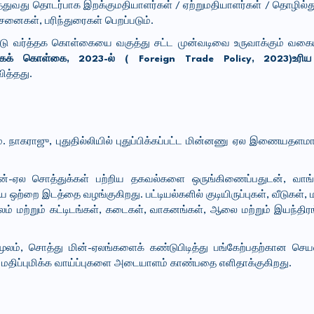
்துவது தொடர்பாக இறக்குமதியாளர்கள் / ஏற்றுமதியாளர்கள் / தொழில்த
ோசனைகள், பரிந்துரைகள் பெறப்படும்.
ாட்டு வர்த்தக கொள்கையை வகுத்து சட்ட முன்வடிவை உருவாக்கும் வகை
்தகக் கொள்கை, 2023-ல் ( Foreign Trade Policy, 2023)உரிய
ித்தது.
 நாகராஜு, புதுதில்லியில் புதுப்பிக்கப்பட்ட மின்னணு ஏல இணையதளமான
ன்-ஏல சொத்துக்கள் பற்றிய தகவல்களை ஒருங்கிணைப்பதுடன், வாங்கு
ஒற்றை இடத்தை வழங்குகிறது. பட்டியல்களில் குடியிருப்புகள், வீடுகள
ிலம் மற்றும் கட்டிடங்கள், கடைகள், வாகனங்கள், ஆலை மற்றும் இயந்திர
மூலம், சொத்து மின்-ஏலங்களைக் கண்டுபிடித்து பங்கேற்பதற்கான ச
ும் மதிப்புமிக்க வாய்ப்புகளை அடையாளம் காண்பதை எளிதாக்குகிறது.