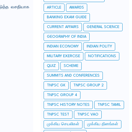
்படுத்த வசதியாக
ARTICLE
AWARDS
BANKING EXAM GUIDE
CURRENT AFFAIRS
GENERAL SCIENCE
GEOGRAPHY OF INDIA
INDIAN ECONOMY
INDIAN POLITY
MILITARY EXERCISE
NOTIFICATIONS
QUIZ
SCHEME
SUMMITS AND CONFERENCES
TNPSC GK
TNPSC GROUP 2
TNPSC GROUP 4
TNPSC HISTORY NOTES
TNPSC TAMIL
TNPSC TEST
TNPSC VAO
முக்கிய செயலிகள்
முக்கிய தினங்கள்