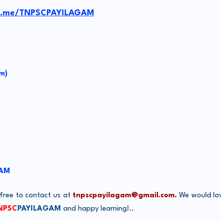
/t.me/TNPSCPAYILAGAM
m)
GAM
 free to contact us at
tnpscpayilagam@gmail.com.
We would lov
NPSC
PAYILAGAM
and happy learning!..