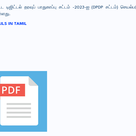
 டிஜிட்டல் தரவுப் பாதுகாப்பு சட்டம் -2023-ஐ (DPDP சட்டம்) செயல
ள்ளது.
LS IN TAMIL