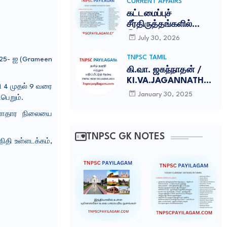
இலக்கணம் -NEW
CURRENT AFFAIRS
SYLLABUS UPDATED
கட்டமைப்புச்
-2026
சீர்திருத்தங்களில்
இந்தியா சாதனை:
July 30, 2026
காம்பெடீரே
அறக்கட்டளை
TNPSC TAMIL
2025- ஐ (Grameen
(Competere
கி.வா. ஜகந்நாதன் /
Foundation)
KI.VA.JAGANNATHAN
ி 4 முதல் 9 வரை
வெளியிட்ட அறிக்கை
TNPSC NOTES
January 30, 2025
பெறும்.
ொருளாதார நிலையை
TNPSC GK NOTES
ிதி உள்ளடக்கம்,