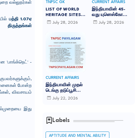
TNPSC GK
CURRENT AFFAIRS
ுறை வல்லுநர்கள்
LIST OF WORLD
இந்தியாவின் 45-
HERITAGE SITES
வது யுனெஸ்கோ
யில்
பத்தி 1.07ஏ
IN INDIA
உலகப் பாரம்பரியக்
July 28, 2026
July 28, 2026
-இந்தியாவில் உள்ள
களம் சாரநாத்:
 திருத்தங்கள்
45 யுனெஸ்கோ உலக
TNPSC CURRENT
பாரம்பரிய தளங்கள்:
AFFAIRS IN TAMIL
JULY 2026
 'பாங்க்நெட்' -
CURRENT AFFAIRS
பவர்களுக்கும்,
இந்தியாவின் முதல்
், மனைகள் போன்ற
டெங்கு தடுப்பூசி
ங்கள், விவசாயம்
'கியூடெங்கா'
July 22, 2026
(Qdenga): TNPSC
CURRENT AFFAIRS
ெயல்முறையை இது
IN TAMIL JULY
2026
Labels
APTITUDE AND MENTAL ABILITY