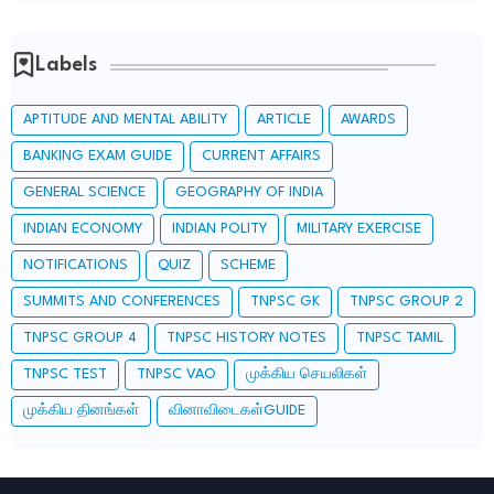
Labels
APTITUDE AND MENTAL ABILITY
ARTICLE
AWARDS
BANKING EXAM GUIDE
CURRENT AFFAIRS
GENERAL SCIENCE
GEOGRAPHY OF INDIA
INDIAN ECONOMY
INDIAN POLITY
MILITARY EXERCISE
NOTIFICATIONS
QUIZ
SCHEME
SUMMITS AND CONFERENCES
TNPSC GK
TNPSC GROUP 2
TNPSC GROUP 4
TNPSC HISTORY NOTES
TNPSC TAMIL
TNPSC TEST
TNPSC VAO
முக்கிய செயலிகள்
முக்கிய தினங்கள்
வினாவிடைகள்GUIDE