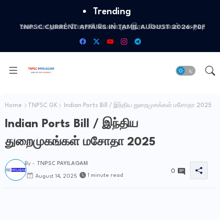
Trending
TNPSC CURRENT AFFAIRS IN TAMIL AUGUST 2026-PDF
உலக சமாதானப் போராளி வெண்புறா இரா. கோபாலன் மறைவு:
Home
TNPSC GK
Indian Ports Bill / இந்திய துறைமுகங்கள் மசோதா 2025
Indian Ports Bill / இந்திய
துறைமுகங்கள் மசோதா 2025
By -
TNPSC PAYILAGAM
0
1 minute read
August 14, 2025