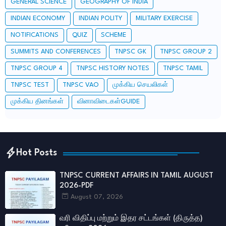
GENERAL SCIENCE
GEOGRAPHY OF INDIA
INDIAN ECONOMY
INDIAN POLITY
MILITARY EXERCISE
NOTIFICATIONS
QUIZ
SCHEME
SUMMITS AND CONFERENCES
TNPSC GK
TNPSC GROUP 2
TNPSC GROUP 4
TNPSC HISTORY NOTES
TNPSC TAMIL
TNPSC TEST
TNPSC VAO
முக்கிய செயலிகள்
முக்கிய தினங்கள்
வினாவிடைகள்GUIDE
Hot Posts
TNPSC CURRENT AFFAIRS IN TAMIL AUGUST
2026-PDF
August 07, 2026
வரி விதிப்பு மற்றும் இதர சட்​டங்​கள் (திருத்த)