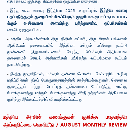
எதிர்காலம் குறித்து விவாதிக்க ஒருங்கிணைந்தனர்.
இந்த உலக உணவு இந்தியா 2025 மாநாட்டில்,
இந்திய உணவு
பதப்படுத்துதல் துறையின் மிகப்பெரும் முதலீடாக ரூபாய் 1,02,000-
க்கும் அதிகமான அளவிற்கு புரிந்துணர்வு ஒப்பந்தங்கள்
கையெழுத்தாயின.
மத்திய அமைச்சர்கள் திரு நிதின் கட்கரி, திரு சிராக் பஸ்வான்
ஆகியோர் தலைமையில், இந்தியா மற்றும் பல்வேறு நாட்டு
முன்னணி நிறுவனங்களைச் சேர்ந்த 100-க்கும் அதிகமான
தலைமைச் செயல் அதிகாரிகள் பங்கேற்ற வட்டமேசை கூட்டம்
நடைபெற்றது.
நீடித்த முதலீடுகள், மக்கும் தன்மை கொண்ட பேக்கஜிங், கழிவு
மதிப்பீடுகள், நீலப் பொருளாதாரத்தின் சாத்தியக்கூறுகள், செலவை
குறைத்தல் மற்றும் போட்டித் தன்மையை மேம்படுத்த சரக்கு
போக்குவரத்து மற்றும் போக்குவரத்து சீர்திருத்தங்கள் ஆகியவை
குறித்து இக்கூட்டத்தில் விவாதிக்கப்பட்டது.
மத்திய அரசின் கணக்குகள் குறித்த மாதாந்திர
ஆய்வறிக்கை வெளியீடு / AUGUST
MONTHLY REVIEW