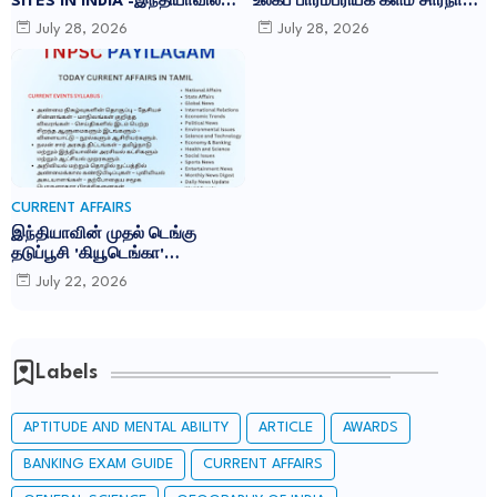
SITES IN INDIA -இந்தியாவில்
உலகப் பாரம்பரியக் களம் சாரநாத்:
உள்ள 45 யுனெஸ்கோ உலக
TNPSC CURRENT AFFAIRS IN
July 28, 2026
July 28, 2026
பாரம்பரிய தளங்கள்:
TAMIL JULY 2026
CURRENT AFFAIRS
இந்தியாவின் முதல் டெங்கு
தடுப்பூசி 'கியூடெங்கா'
(Qdenga): TNPSC CURRENT
July 22, 2026
AFFAIRS IN TAMIL JULY 2026
Labels
APTITUDE AND MENTAL ABILITY
ARTICLE
AWARDS
BANKING EXAM GUIDE
CURRENT AFFAIRS