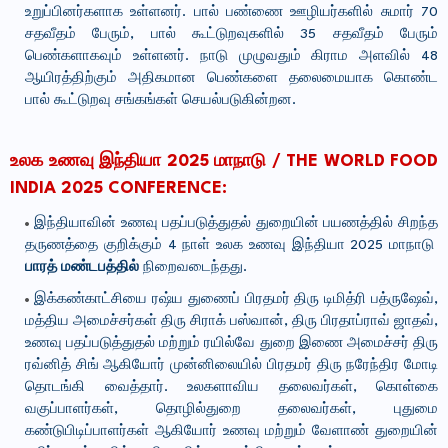
உறுப்பினர்களாக உள்ளனர். பால் பண்ணை ஊழியர்களில் சுமார் 70
சதவீதம் பேரும், பால் கூட்டுறவுகளில் 35 சதவீதம் பேரும்
பெண்களாகவும் உள்ளனர். நாடு முழுவதும் கிராம அளவில் 48
ஆயிரத்திற்கும் அதிகமான பெண்களை தலைமையாக கொண்ட
பால் கூட்டுறவு சங்கங்கள் செயல்படுகின்றன.
உலக உணவு இந்தியா 2025 மாநாடு /
THE WORLD FOOD
INDIA 2025 CONFERENCE
:
இந்தியாவின் உணவு பதப்படுத்துதல் துறையின் பயணத்தில் சிறந்த
தருணத்தை குறிக்கும் 4 நாள் உலக உணவு இந்தியா 2025 மாநாடு
பாரத் மண்டபத்தில்
நிறைவடைந்தது.
இக்கண்காட்சியை ரஷ்ய துணைப் பிரதமர் திரு டிமித்ரி பத்ருஷேவ்,
மத்திய அமைச்சர்கள் திரு சிராக் பஸ்வான், திரு பிரதாப்ராவ் ஜாதவ்,
உணவு பதப்படுத்துதல் மற்றும் ரயில்வே துறை இணை அமைச்சர் திரு
ரவ்னித் சிங் ஆகியோர் முன்னிலையில் பிரதமர் திரு நரேந்திர மோடி
தொடங்கி வைத்தார். உலகளாவிய தலைவர்கள், கொள்கை
வகுப்பாளர்கள், தொழில்துறை தலைவர்கள், புதுமை
கண்டுபிடிப்பாளர்கள் ஆகியோர் உணவு மற்றும் வேளாண் துறையின்