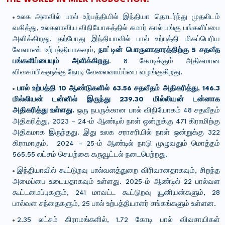
உலக அளவில் பால் உற்பத்தியில் இந்தியா தொடர்ந்து முதலிடம்
வகித்து, உலகளாவிய விநியோகத்தில் சுமார் கால் பங்கு பங்களிப்பை
அளிக்கிறது. தற்போது இந்தியாவில் பால் உற்பத்தி மிகப்பெரிய
வேளாண் உற்பத்தியாகவும்,
நாட்டின் பொருளாதாரத்திற்கு 5 சதவீத
பங்களிப்பையும் அளிக்கிறது
. 8 கோடிக்கும் அதிகமான
விவசாயிகளுக்கு நேரடி வேலைவாய்ப்பை வழங்குகிறது.
பால் உற்பத்தி 10 ஆண்டுகளில் 63.56 சதவீதம் அதிகரித்து, 146.3
மில்லியன் டன்னில் இருந்து 239.30 மில்லியன் டன்னாக
அதிகரித்து உள்ளது.
ஒரு நபருக்கான பால் விநியோகம் 48 சதவீதம்
அதிகரித்து, 2023 – 24-ம் ஆண்டில் நாள் ஒன்றுக்கு 471 கிராமிற்கு
அதிகமாக இருந்தது. இது உலக சராசரியில் நாள் ஒன்றுக்கு 322
கிராமாகும். 2024 – 25-ம் ஆண்டில் நாடு முழுவதும் மொத்தம்
565.55 லட்சம் செயற்கை கருவூட்டல் நடைபெற்றது.
இந்தியாவில் கூட்டுறவு பால்வளத்துறை விரிவானதாகவும், சிறந்த
அமைப்பை உடையதாகவும் உள்ளது. 2025-ம் ஆண்டில் 22 பால்வள
கூட்டமைப்புகளும், 241 மாவட்ட கூட்டுறவு யூனியன்களும், 28
பால்வள சந்தைகளும், 25 பால் உற்பத்தியாளர் சங்கங்களும் உள்ளன.
2.35 லட்சம் கிராமங்களில், 1.72 கோடி பால் விவசாயிகள்