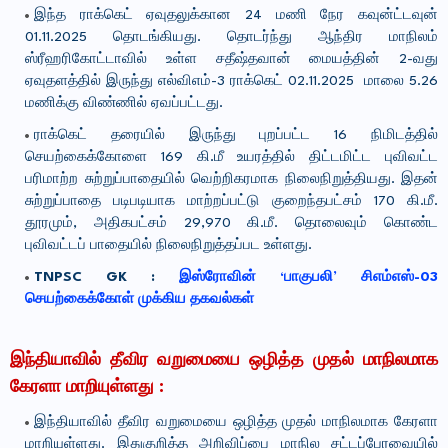
இந்த ராக்கெட் ஏவுதலுக்கான 24 மணி நேர கவுன்ட்டவுன்
01.11.2025 தொடங்கியது. தொடர்ந்து ஆந்திர மாநிலம்
ஸ்ரீஹரிகோட்டாவில் உள்ள சதீஷ்தவான் மையத்தின் 2-வது
ஏவுதளத்தில் இருந்து எல்விஎம்-3 ராக்கெட் 02.11.2025 மாலை 5.26
மணிக்கு விண்ணில் ஏவப்பட்டது.
ராக்கெட் தரையில் இருந்து புறப்பட்ட 16 நிமிடத்தில்
செயற்கைக்கோளை 169 கி.மீ உயரத்தில் திட்டமிட்ட புவிவட்ட
பரிமாற்ற சுற்றுப்பாதையில் வெற்றிகரமாக நிலைநிறுத்தியது. இதன்
சுற்றுப்பாதை படிபடியாக மாற்றப்பட்டு குறைந்தபட்சம் 170 கி.மீ.
தூரமும், அதிகபட்சம் 29,970 கி.மீ. தொலைவும் கொண்ட
புவிவட்டப் பாதையில் நிலைநிறுத்தப்பட உள்ளது.
TNPSC GK :
இஸ்ரோவின் ‘பாகுபலி’ சிஎம்எஸ்-03
செயற்கைக்கோள் முக்கிய தகவல்கள்
இந்தியாவில் தீவிர வறுமையை ஒழித்த முதல் மாநிலமாக
கேரளா மாறியுள்ளது
:
இந்தியாவில் தீவிர வறுமையை ஒழித்த முதல் மாநிலமாக கேரளா
மாறியுள்ளது. இதுகுறித்த அறிவிப்பை மாநில சட்டப்பேரவையில்