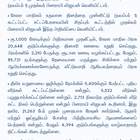
(நவம்பர் 1) முதல்வர் பினராயி விஜயன் வெளியிட்டார்.
கேரள மாநிலம் உருவான தினத்தை முன்னிட்டு (நவம்பர் 1)
கூட்டப்பட்ட சட்டப்பேரவையின் சிறப்புக் கூட்டத்தில் முதல்வர்
பினராயி விஜயன் இந்த அறிவிப்பை வெளியிட்டார்.
ரூ.1,000 கோடிக்கும் அதிகமான முதலீட்டில், கேரள மாநில அரசு
20,648 குடும்பங்களுக்கு தினசரி உணவை உறுதி செய்தது,
அவர்களில் 2,210 பேருக்கு சூடான உணவு வழங்கப்பட்டது. மேலும்,
85,721 நபர்களுக்கு தேவையான மருத்துவ சிகிச்சை மற்றும்
ஆயிரக்கணக்கானோருக்கு வீட்டுவசதி ஆகியவற்றையும் அரசு
உறுதி செய்தது.
தீவிர வறுமையை ஒழிக்கும் நோக்கில் 5,400க்கும் மேற்பட்ட புதிய
வீடுகள் கட்டப்பட்டுள்ளன என்றும், 5,522 வீடுகள்
பழுதுபார்க்கப்பட்டுள்ளன என்றும், 2,713 நிலமற்ற குடும்பங்கள் வீடு
கட்ட நிலம் பெற்றுள்ளன என்றும் பினராயி விஜயன் கூறினார். இது
தவிர, 21,263 பேர் முதல் முறையாக ரேஷன் கார்டுகள், ஆதார்
மற்றும் ஓய்வூதியம் போன்ற அத்தியாவசிய ஆவணங்களைப்
பெற்றனர் என்றும், மேலும் 4,394 குடும்பங்களுக்கு வாழ்வாதாரத்
திட்டங்கள் கிடைத்துள்ளன.