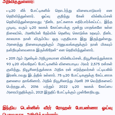
அறிவித்துள்ளார்:
டி20 லீக் போட்டிகளில் தொடர்ந்து விளையாடுவார் என
தெரிவித்துள்ளார். ஓய்வு குறித்து கேன் வில்லியம்சன்
தெரிவித்துள்ளதாவது; "நீண்ட நாட்களாக எதிர்பார்க்கப்பட்ட இந்த
முடிவு, வரும் டி20 உலகக் கோப்பைக்கு மூன்று மாதங்களே உள்ள
நிலையில், அணியின் தேர்வில் தெளிவு கொடுக்க உதவும். நீண்ட
காலமாக நான் விரும்பிய ஒரு பகுதியாக இது இருந்துள்ளது.
அனைத்து நினைவுகளுக்கும் அனுபவங்களுக்கும் நான் மிகவும்
நன்றியுள்ளவனாக இருக்கிறேன்" என தெரிவித்துள்ளார்.
2011 ஆம் ஆண்டில் அறிமுகமான வில்லியம்சன், நியூசிலாந்துக்காக
93 டி20 சர்வதேசப் போட்டிகளில் விளையாடிய அவர் 2,575 ரன்கள்
குவித்து, நியூசிலாந்துக்காக அதிக ரன் எடுத்தவர்கள் பட்டியலில்
இரண்டாவது இடத்தில் உள்ளார். 75 டி20 போட்டிகளுக்கு கேப்டனாக
தலைமை தாங்கினார். அதில் நியூசிலாந்து அணி 39 வெற்றிகளைப்
பெற்றதுடன், 2016 மற்றும் 2022 டி20 உலகக் கோப்பை
அரையிறுதிக்கும், 2021 இறுதிப் போட்டிக்கும் முன்னேறியது.
இந்திய டென்னிஸ் வீரர் ரோஹன் போபண்ணா ஓய்வு