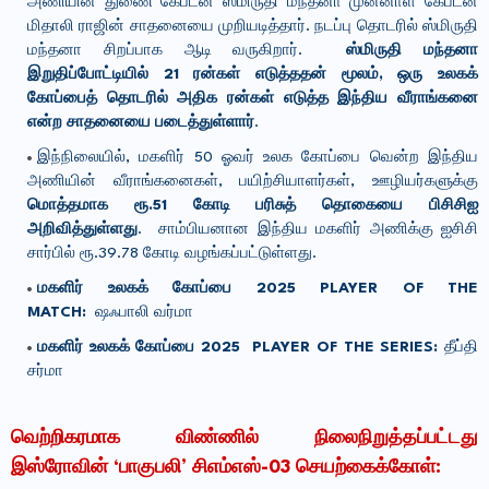
அணியின் துணை கேப்டன் ஸ்மிருதி மந்தனா முன்னாள் கேப்டன்
மிதாலி ராஜின் சாதனையை முறியடித்தார். நடப்பு தொடரில் ஸ்மிருதி
மந்தனா சிறப்பாக ஆடி வருகிறார்.
ஸ்மிருதி மந்தனா
இறுதிப்போட்டியில் 21 ரன்கள் எடுத்ததன் மூலம், ஒரு உலகக்
கோப்பைத் தொடரில் அதிக ரன்கள் எடுத்த இந்திய வீராங்கனை
என்ற சாதனையை படைத்துள்ளார்
.
இந்நிலையில், மகளிர் 50 ஓவர் உலக கோப்பை வென்ற இந்திய
அணியின் வீராங்கனைகள், பயிற்சியாளர்கள், ஊழியர்களுக்கு
மொத்தமாக ரூ.51 கோடி பரிசுத் தொகையை பிசிசிஐ
அறிவித்துள்ளது
. சாம்பியனான இந்திய மகளிர் அணிக்கு ஐசிசி
சார்பில் ரூ.39.78 கோடி வழங்கப்பட்டுள்ளது.
மகளிர் உலகக் கோப்பை 2025 PLAYER OF THE
MATCH:
ஷஃபாலி வர்மா
மகளிர் உலகக் கோப்பை 2025 PLAYER OF THE SERIES:
தீப்தி
சர்மா
வெற்றிகரமாக விண்ணில் நிலைநிறுத்தப்பட்டது
இஸ்ரோவின் ‘பாகுபலி’ சிஎம்எஸ்-03 செயற்கைக்கோள்: