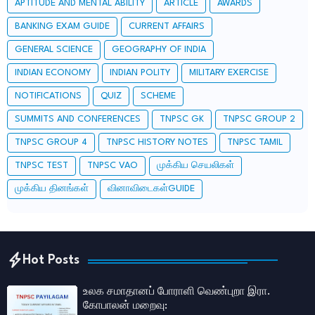
APTITUDE AND MENTAL ABILITY
ARTICLE
AWARDS
BANKING EXAM GUIDE
CURRENT AFFAIRS
GENERAL SCIENCE
GEOGRAPHY OF INDIA
INDIAN ECONOMY
INDIAN POLITY
MILITARY EXERCISE
NOTIFICATIONS
QUIZ
SCHEME
SUMMITS AND CONFERENCES
TNPSC GK
TNPSC GROUP 2
TNPSC GROUP 4
TNPSC HISTORY NOTES
TNPSC TAMIL
TNPSC TEST
TNPSC VAO
முக்கிய செயலிகள்
முக்கிய தினங்கள்
வினாவிடைகள்GUIDE
Hot Posts
உலக சமாதானப் போராளி வெண்புறா இரா.
கோபாலன் மறைவு: