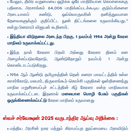
மேலும், தீவிர வறுமையை ஒழிக்க ஒரே மாதிரியான கொள்கைக்கு
பதிலாக, அரசாங்கம் 64,006 பாதிக்கப்படக்கூடிய குடும்பங்களை
அடையாளம் கண்டு, ஒவ்வொருவரின் தனித்துவமான
தேவைகளுக்கும் குறிப்பிட்ட நுண் திட்டங்களை உருவாக்கியது.”
என்று பினராயி விஜயன் கூறினார்.
இந்தியா விடுதலை அடைந்த பிறகு, 1 நவம்பர் 1956 அன்று கேரள
மாநிலம் உருவாக்கப்பட்டது.
இந்த நாள் கேரளா பிறவி அல்லது கேரளா தினம் என
அழைக்கப்படுவதோடு, ஆண்டுதோறும் நவம்பர் 1 அன்று
கொண்டாடப்படுகிறது.
1956 ஆம் ஆண்டு தமிழகத்தின் தென் கனரா மாவட்டத்தில் உள்ள
காசர்கோடு, மலபார், திருவாங்கூர்-கொச்சி பகுதிகள் ஒன்றிணைந்து
மாநில மறுசீரமைப்புச் சட்டத்தின் கீழ் கேரளா என்ற மாநிலமாக
உருவாக்கப்பட்டன. இதனால்
மலையாள மொழி பேசும் பகுதிகள்
ஒருங்கிணைக்கப்பட்டு
கேரள மாநிலம் உருவானது
ஸ்வச் சர்வேக்ஷன் 2025 வருடாந்திர ஆய்வு அறிக்கை
:
மத்திய அரசின் நகர மற்றும் கிராமப்புற தூய்மையை அளவிடும்