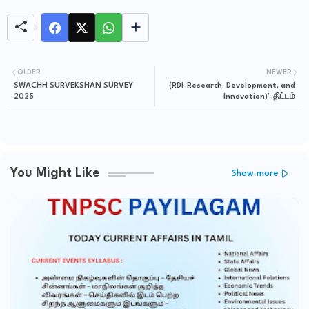
OLDER
NEWER
SWACHH SURVEKSHAN SURVEY
(RDI-Research, Development, and
2025
Innovation)’-திட்டம்
You Might Like
Show more