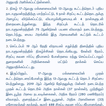
அனுமதி அளிக்கப்பட்டுள்ளனா்.
நிகழ் 17-ஆவது மக்களவையின் 13-ஆவது கூட்டத்தொடா் புதிய
நாடாளுமன்றத்திற்கு மாற்றப்பட்டு, 5 நாள் சிறப்பு கூட்டத்தொடருக்கு
அழைப்பு விடுக்கப்பட்டு, வியாழக்கிழமையுடன் 4 நாள்களுடன்
நிறைவடைந்துள்ளது. இந்த சிறப்புக் கூட்டத் தொடரில்
நாடாளுமன்றத்தின் 75 ஆண்டுகள் பயண விவாதம் நடைபெற்றது.
தொடா்ந்து, மைய அரங்கில் இரு அவைகளின் கூட்டுக் கூட்டம்
நடைபெற்றது.
செப்டம்பா் 19 ஆம் தேதி விநாயகா் சதுா்த்தி தினத்தில் புதிய
நாடாளுமன்றத்தில் நிகழ்ச்சிகள் தொடங்கியது. கேள்வி நேரம்,
சிறப்பு கவன ஈா்ப்பு தீா்மானம் போன்றவை ரத்து செய்யப்பட்டாலும்
துறைகளின் அறிக்கைகள் மட்டும் தாக்கல் செய்ய
அனுமதிக்கப்பட்டது.
இருப்பினும், 17-ஆவது மக்களவையின் முதல்
கூட்டத்தொடரைப்போன்று இந்த 13-ஆவது கூட்டத் தொடா் சிறப்பை
பெற்றுள்ளது. 2019 ஆம் ஆண்டு தோ்தலுக்கு பின்னா் நடைபெற்ற
முதல் கூட்டத் தொடரில் அதிக நாள்கள் (37 நாள்கள்), முற்றிலும்
இடையூற்ற அவை நடவடிக்கைகள், அதிக நேரம் (280 மணிநேரம்)
விவாதம், குறைந்தபட்ச இடையூறுகள், அதிக அளவிலான (33)
மசோதாக்கள் தாக்கல், சுமாா் 488 சிறப்பு கவன ஈா்ப்பு தீா்மானங்கள்,