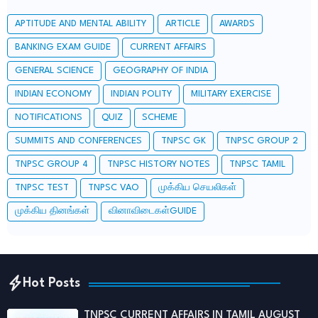
APTITUDE AND MENTAL ABILITY
ARTICLE
AWARDS
BANKING EXAM GUIDE
CURRENT AFFAIRS
GENERAL SCIENCE
GEOGRAPHY OF INDIA
INDIAN ECONOMY
INDIAN POLITY
MILITARY EXERCISE
NOTIFICATIONS
QUIZ
SCHEME
SUMMITS AND CONFERENCES
TNPSC GK
TNPSC GROUP 2
TNPSC GROUP 4
TNPSC HISTORY NOTES
TNPSC TAMIL
TNPSC TEST
TNPSC VAO
முக்கிய செயலிகள்
முக்கிய தினங்கள்
வினாவிடைகள்GUIDE
Hot Posts
TNPSC CURRENT AFFAIRS IN TAMIL AUGUST