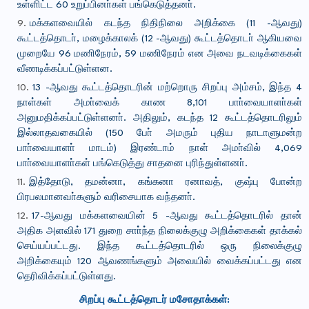
உள்ளிட்ட 60 உறுப்பினா்கள் பங்கெடுத்தனா்.
மக்களவையில் கடந்த நிதிநிலை அறிக்கை (11 -ஆவது)
கூட்டத்தொடா், மழைக்காலக் (12 -ஆவது) கூட்டத்தொடா் ஆகியவை
முறையே 96 மணிநேரம், 59 மணிநேரம் என அவை நடவடிக்கைகள்
வீணடிக்கப்பட்டுள்ளன.
13 -ஆவது கூட்டத்தொடரின் மற்றொரு சிறப்பு அம்சம், இந்த 4
நாள்கள் அமா்வைக் காண 8,101 பாா்வையாளா்கள்
அனுமதிக்கப்பட்டுள்ளனா். அதிலும், கடந்த 12 கூட்டத்தொடரிலும்
இல்லாதவகையில் (150 போ் அமரும் புதிய நாடாளுமன்ற
பாா்வையாளா் மாடம்) இரண்டாம் நாள் அமா்வில் 4,069
பாா்வையாளா்கள் பங்கெடுத்து சாதனை புரிந்துள்ளனா்.
இத்தோடு, தமன்னா, கங்கனா ரனாவத், குஷ்பு போன்ற
பிரபலமானவா்களும் வரிசையாக வந்தனா்.
17-ஆவது மக்களவையின் 5 -ஆவது கூட்டத்தொடரில் தான்
அதிக அளவில் 171 துறை சாா்ந்த நிலைக்குழு அறிக்கைகள் தாக்கல்
செய்யப்பட்டது. இந்த கூட்டத்தொடரில் ஒரு நிலைக்குழு
அறிக்கையும் 120 ஆவணங்களும் அவையில் வைக்கப்பட்டது என
தெரிவிக்கப்பட்டுள்ளது.
சிறப்பு கூட்டத்தொடர் மசோதாக்கள்: