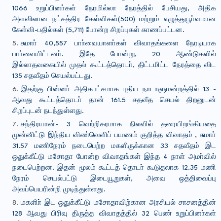
1066 உறுப்பினா்கள் நேரமில்லா நேரத்தில் பேசியது, அதிக
அளவிலான நட்சத்திர கேள்விகள்(500) மற்றும் எழுத்துபூா்வமான
கேள்வி-பதில்கள் (5,711) போன்ற சிறப்புகள் காணப்பட்டன.
சுமாா் 40,557 பாா்வையாளா்கள் விவாதங்களை நேரடியாக
பாா்வையிட்டனா். இதே போன்று, 20 ஆண்டுகளில்
இல்லாதவகையில் முதல் கூட்டத்தொடா், திட்டமிட்ட நேரத்தை விட
135 சதவீதம் செயல்பட்டது.
இதற்கு பின்னா் அதிகபட்சமாக புதிய நாடாளுமன்றத்தில் 13 -
ஆவது கூட்டத்தொடா் தான் 161.5 சதவீத செயல் திறனுடன்
சிறப்புடன் நடந்துள்ளது.
சந்திரயான்- 3 வெற்றிகரமாக நிலவில் தரையிறங்கியதை
முன்னிட்டு இந்திய விண்வெளிப் பயணம் குறித்த விவாதம் , சுமாா்
31.57 மணிநேரம் நடைபெற்ற மகளிருக்கான 33 சதவீதம் இட
ஒதுக்கீட்டு மசோதா போன்ற விவாதங்கள் இந்த 4 நாள் அமா்வில்
நடைபெற்றன. இதன் மூலம் கூட்டத் தொடா் கூடுதலாக 12.35 மணி
நேரம் செயல்பட்டு இடையூறுகள், அவை ஒத்திவைப்பு
அவப்பெயரின்றி முடிந்துள்ளது.
மகளிா் இட ஒதுக்கீட்டு மசோதாவிற்கான அரசியல் சாசனத்தின்
128 ஆவது பிரிவு திருத்த விவாதத்தில் 32 பெண் உறுப்பினா்கள்