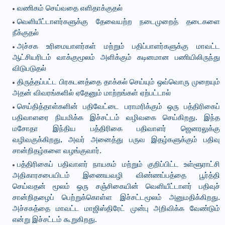
வணிகம் செய்வதை எளிதாக்குதல்
வெளியீட்டாளர்களுக்கு தேவையற்ற நடைமுறைத் தடைகளை
நீக்குதல்
அச்சக உரிமையாளர்கள் மற்றும் பதிப்பாளர்களுக்கு மாவட்ட
ஆட்சியரிடம் வாக்குமூலம் அளிக்கும் கடினமான பணியிலிருந்து
விடுபடுதல்
திருத்தப்பட்ட பிரகடனத்தை தாக்கல் செய்யும் ஒவ்வொரு முறையும்
அதன் விவரங்களில் ஏதேனும் மாற்றங்கள் ஏற்பட்டால்
செய்தித்தாள்களின் பதிவேட்டை பராமரிக்கும் ஒரு பத்திரிகைப்
பதிவாளரை நியமிக்க இச்சட்டம் வழிவகை செய்கிறது. இந்த
மசோதா இந்திய பத்திரிகை பதிவாளர் ஜெனரலுக்கு
வழிவகுக்கிறது, அவர் அனைத்து பருவ இதழ்களுக்கும் பதிவு
சான்றிதழ்களை வழங்குவார்.
பத்திரிகைப் பதிவாளர் நாயகம் மற்றும் குறிப்பிட்ட உள்ளூராட்சி
அதிகாரசபையிடம் இணையவழி விண்ணப்பத்தை பூர்த்தி
செய்வதன் மூலம் ஒரு சஞ்சிகையின் வெளியீட்டாளர் பதிவுச்
சான்றிதழைப் பெற்றுக்கொள்ள இச்சட்டமூலம் அனுமதிக்கிறது.
அச்சகத்தை மாவட்ட மாஜிஸ்திரேட் முன்பு அறிவிக்க வேண்டும்
என்று இச்சட்டம் கூறுகிறது.