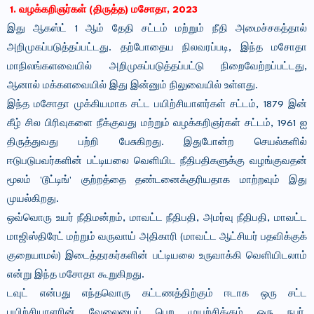
1. வழக்கறிஞர்கள் (திருத்த) மசோதா, 2023
இது ஆகஸ்ட் 1 ஆம் தேதி சட்டம் மற்றும் நீதி அமைச்சகத்தால்
அறிமுகப்படுத்தப்பட்டது. தற்போதைய நிலவரப்படி, இந்த மசோதா
மாநிலங்களவையில் அறிமுகப்படுத்தப்பட்டு நிறைவேற்றப்பட்டது,
ஆனால் மக்களவையில் இது இன்னும் நிலுவையில் உள்ளது.
இந்த மசோதா முக்கியமாக சட்ட பயிற்சியாளர்கள் சட்டம், 1879 இன்
கீழ் சில பிரிவுகளை நீக்குவது மற்றும் வழக்கறிஞர்கள் சட்டம், 1961 ஐ
திருத்துவது பற்றி பேசுகிறது. இதுபோன்ற செயல்களில்
ஈடுபடுபவர்களின் பட்டியலை வெளியிட நீதிபதிகளுக்கு வழங்குவதன்
மூலம் 'டூட்டிங்' குற்றத்தை தண்டனைக்குரியதாக மாற்றவும் இது
முயல்கிறது.
ஒவ்வொரு உயர் நீதிமன்றம், மாவட்ட நீதிபதி, அமர்வு நீதிபதி, மாவட்ட
மாஜிஸ்திரேட் மற்றும் வருவாய் அதிகாரி (மாவட்ட ஆட்சியர் பதவிக்குக்
குறையாமல்) இடைத்தரகர்களின் பட்டியலை உருவாக்கி வெளியிடலாம்
என்று இந்த மசோதா கூறுகிறது.
டவுட் என்பது எந்தவொரு கட்டணத்திற்கும் ஈடாக ஒரு சட்ட
பயிற்சியாளரின் வேலையைப் பெற முயற்சிக்கும் ஒரு நபர்.