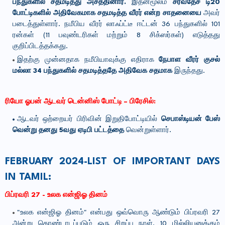
பந்துகளில் சதமடித்து அசத்தினார்.
இதன்மூலம்
சர்வதேச டி20
போட்டிகளில் அதிவேகமாக சதமடித்த வீரர் என்ற சாதனையை
அவர்
படைத்துள்ளார்.
நமீபிய வீரர் லாஃப்ட்டீ ஈட்டன் 36 பந்துகளில் 101
ரன்கள் (11 பவுண்டரிகள் மற்றும் 8 சிக்ஸர்கள்) எடுத்தது
குறிப்பிடத்தக்கது.
இதற்கு முன்னதாக நமீபியாவுக்கு எதிராக
நேபாள வீரர் குசல்
மல்லா 34 பந்துகளில் சதமடித்ததே அதிவேக சதமாக
இருந்தது.
ரியோ ஓபன் ஆடவர் டென்னிஸ் போட்டி – பிரேசில்:
ஆடவர் ஒற்றையர் பிரிவின் இறுதிபோட்டியில்
செபாஸ்டியன் பேஸ்
வென்று தனது 5வது ஏடிபி பட்டத்தை
வென்றுள்ளார்.
FEBRUARY 2024-LIST OF IMPORTANT DAYS
IN TAMIL:
பிப்ரவரி 27 - உலக என்ஜிஓ தினம்
"உலக என்ஜிஓ தினம்" என்பது ஒவ்வொரு ஆண்டும் பிப்ரவரி 27
அன்று கொண்டாடப்படும் ஒரு சிறப்பு நாள். 10 மில்லியனுக்கும்