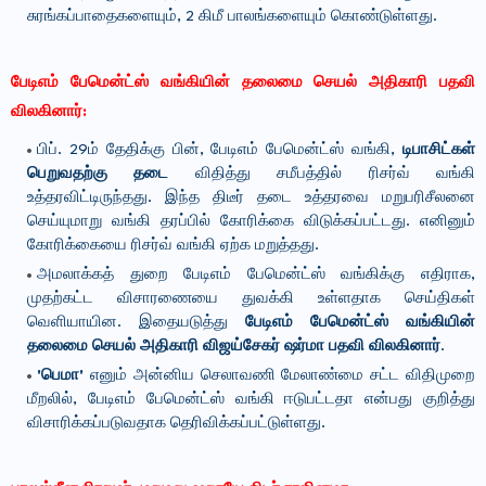
சுரங்கப்பாதைகளையும், 2 கிமீ பாலங்களையும் கொண்டுள்ளது.
பேடிஎம் பேமென்ட்ஸ் வங்கியின் தலைமை செயல் அதிகாரி பதவி
விலகினார்:
பிப். 29ம் தேதிக்கு பின், பேடிஎம் பேமென்ட்ஸ் வங்கி,
டிபாசிட்கள்
பெறுவதற்கு தடை
விதித்து சமீபத்தில் ரிசர்வ் வங்கி
உத்தரவிட்டிருந்தது. இந்த திடீர் தடை உத்தரவை மறுபரிசீலனை
செய்யுமாறு வங்கி தரப்பில் கோரிக்கை விடுக்கப்பட்டது. எனினும்
கோரிக்கையை ரிசர்வ் வங்கி ஏற்க மறுத்தது.
அமலாக்கத் துறை பேடிஎம் பேமென்ட்ஸ் வங்கிக்கு எதிராக,
முதற்கட்ட விசாரணையை துவக்கி உள்ளதாக செய்திகள்
வெளியாயின. இதையடுத்து
பேடிஎம் பேமென்ட்ஸ் வங்கியின்
தலைமை செயல் அதிகாரி விஜய்சேகர் ஷர்மா பதவி விலகினார்
.
'பெமா'
எனும் அன்னிய செலாவணி மேலாண்மை சட்ட விதிமுறை
மீறலில், பேடிஎம் பேமென்ட்ஸ் வங்கி ஈடுபட்டதா என்பது குறித்து
விசாரிக்கப்படுவதாக தெரிவிக்கப்பட்டுள்ளது.