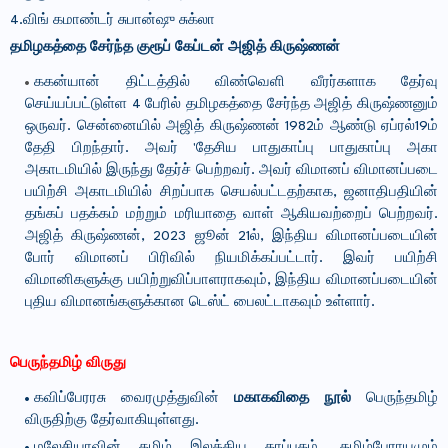
4.விங் கமாண்டர் சுபான்ஷு சுக்லா
தமிழகத்தை சேர்ந்த குரூப் கேப்டன் அஜித் கிருஷ்ணன்
ககன்யான் திட்டத்தில் விண்வெளி வீரர்களாக தேர்வு
செய்யப்பட்டுள்ள 4 பேரில் தமிழகத்தை சேர்ந்த அஜித் கிருஷ்ணனும்
ஒருவர். சென்னையில் அஜித் கிருஷ்ணன் 1982ம் ஆண்டு ஏப்ரல்19ம்
தேதி பிறந்தார். அவர் 'தேசிய பாதுகாப்பு பாதுகாப்பு அகா
அகாடமியில் இருந்து தேர்ச் பெற்றவர். அவர் விமானப் விமானப்படை
பயிற்சி அகாடமியில் சிறப்பாக செயல்பட்டதற்காக, ஜனாதிபதியின்
தங்கப் பதக்கம் மற்றும் மரியாதை வாள் ஆகியவற்றைப் பெற்றவர்.
அஜித் கிருஷ்ணன், 2023 ஜூன் 21ல், இந்திய விமானப்படையின்
போர் விமானப் பிரிவில் நியமிக்கப்பட்டார். இவர் பயிற்சி
விமானிகளுக்கு பயிற்றுவிப்பாளராகவும், இந்திய விமானப்படையின்
புதிய விமானங்களுக்கான டெஸ்ட் பைலட்டாகவும் உள்ளார்.
பெருந்தமிழ் விருது
கவிப்பேரரசு வைரமுத்துவின்
மகாகவிதை நூல்
பெருந்தமிழ்
விருதிற்கு தேர்வாகியுள்ளது.
மலேசியாவின் தமிழ் இலக்கிய காப்பகம், தமிழ்பேராயமும்