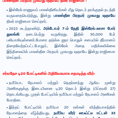
பாலஸ்தீன பிரதமர் முகமது ஷதாயே திடீர் ராஜினமா :
இஸ்ரேல் ராணுவம் பாலஸ்தீனியர்கள் மீது தொடர் தாக்குதல் நடத்தி
வருவதையெடுத்து, இன்று
பாலஸ்தீன பிரதமர் முகமது ஷதாயே
திடீர் ராஜினமா செய்தார்.
2023 கடந்தாண்டு,
அக்டோபர் 7-ம் தேதி இஸ்ரேல்-காசா போர்
துவங்கி
நடைபெற்று வருகிறது. இதில் 30,000 பேர்
பலியாகியுள்ளனர்.போரை தடுக்க ஐநா பொதுச் சபையில் தீர்மானம்
நிறைவேற்றப்பட்டபோதும், இஸ்ரேல் அதை மதிக்கவில்லை
இந்நிலையில் பாலஸ்தீன பிரதமர் முகமது ஷதாயே இன்று ராஜினமா
செய்தார்.
சர்வதேச டி20 போட்டிகளில் அதிவேகமாக சதமடித்த வீரர்:
நமீபியா, நேபாளம் மற்றும் நெதர்லாந்து ஆகிய மூன்று
அணிகளுக்கு இடையிலான டி20 தொடர் இன்று (பிப்ரவரி 27)
தொடங்கியது. முதல் போட்டியில் நமீபியா மற்றும் நேபாளம் அணிகள்
மோதின.
இந்தப் போட்டியில் நமீபியா 20 ரன்கள் வித்தியாசத்தில்
நேபாளத்தை வீழ்த்தியது.
நமீபிய வீரர் லாஃப்ட்டீ ஈட்டன் 33