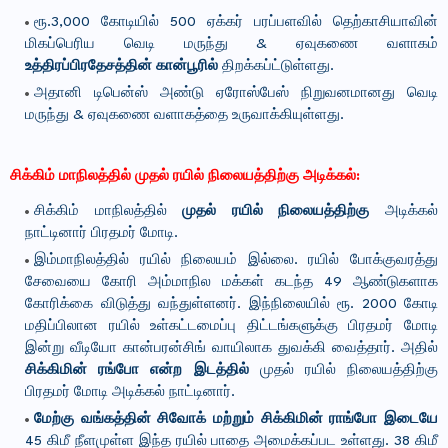
ரூ.3,000 கோடியில் 500 ஏக்கர் பரப்பளவில் தெற்காசியாவின்
மிகப்பெரிய வெடி மருந்து & ஏவுகணை வளாகம்
உத்திரப்பிரதேசத்தின் கான்பூரில்
திறக்கப்ட்டுள்ளது.
அதானி டிபென்ஸ் அண்டு ஏரோஸ்பேஸ் நிறுவனமானது வெடி
மருந்து & ஏவுகணை வளாகத்தை உருவாக்கியுள்ளது.
சிக்கிம் மாநிலத்தில் முதல் ரயில் நிலையத்திற்கு அடிக்கல்:
சிக்கிம் மாநிலத்தில்
முதல் ரயில் நிலையத்திற்கு
அடிக்கல்
நாட்டினார் பிரதமர் மோடி.
இம்மாநிலத்தில் ரயில் நிலையம் இல்லை. ரயில் போக்குவரத்து
சேவையை கோரி அம்மாநில மக்கள் கடந்த 49 ஆண்டுகளாக
கோரிக்கை விடுத்து வந்துள்ளனர். இந்நிலையில் ரூ. 2000 கோடி
மதிப்பிலான ரயில் உள்கட்டமைப்பு திட்டங்களுக்கு பிரதமர் மோடி
இன்று வீடியோ கான்பரன்சிங் வாயிலாக துவக்கி வைத்தார். அதில்
சிக்கிமின் ரங்போ என்ற இடத்தில்
முதல் ரயில் நிலையத்திற்கு
பிரதமர் மோடி அடிக்கல் நாட்டினார்.
மேற்கு வங்கத்தின் சிவோக் மற்றும் சிக்கிமின் ராங்போ இடையே
45 கிமீ நீளமுள்ள இந்த ரயில் பாதை அமைக்கப்பட உள்ளது. 38 கிமீ