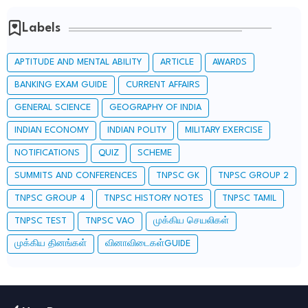
Labels
APTITUDE AND MENTAL ABILITY
ARTICLE
AWARDS
BANKING EXAM GUIDE
CURRENT AFFAIRS
GENERAL SCIENCE
GEOGRAPHY OF INDIA
INDIAN ECONOMY
INDIAN POLITY
MILITARY EXERCISE
NOTIFICATIONS
QUIZ
SCHEME
SUMMITS AND CONFERENCES
TNPSC GK
TNPSC GROUP 2
TNPSC GROUP 4
TNPSC HISTORY NOTES
TNPSC TAMIL
TNPSC TEST
TNPSC VAO
முக்கிய செயலிகள்
முக்கிய தினங்கள்
வினாவிடைகள்GUIDE