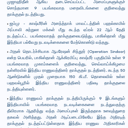
முஜாஹிதீன் ஆகிய தடைசெய்யப்பட்ட அமைப்புகளுக்குச்
சொந்தமான 9 பயங்கரவாத மறைவிடங்களை குறிவைத்து
தாக்குதல் நடத்தியது.
ஜம்மு - காஷ்மீரின் அனந்த்நாக் மாவட்டத்தின் பஹல்காமில்
அப்பாவி சுற்றுலா மக்கள் மீது கடந்த ஏப்ரல் 22 ஆம் தேதி
நடத்தப்பட்ட பயங்கரவாதத் தாக்குதலையடுத்து, பாகிஸ்தான் மீது
இந்தியா பல்வேறு நடவடிக்கைகளை மேற்கொண்டு வந்தது.
அதன் தொடர்ச்சியாக ஆபரேஷன் சிந்தூர் (Operation Sindoor)
என்ற பெயரில், பாகிஸ்தான் ஆக்கிரமிப்பு காஷ்மீர் பகுதியில் உள்ள 9
பயங்கரவாத முகாம்களைக் குறிவைத்து, செவ்வாய்க்கிழமை
நள்ளிரவில் இந்திய ராணுவத்தினர் தாக்குதல் நடத்தினர். கடந்த 50
ஆண்டுகளில் முதல் முறையாக 150 கி.மீ. தொலைவில் உள்ள
பஹவல்பூரில் இந்திய ராணுவத்தினர் பதிலடி தாக்குதலை
நடத்தியுள்ளனர்.
இந்திய ராணுவம் தாக்குதல் நடத்தியிருக்கும் 9 இடங்களும்
இந்தியாவில் பயங்கரவாத நடவடிக்கைகளை நடத்துவதற்கு
தீவிரமாக ஆதரித்து வந்த அமைப்புகள் இருந்ததாக உளவுத்துறை
தகவல் அளித்தது. அதன் அடிப்படையிலேயே இந்த அதிரடித்
தாக்குதல் நடத்தப்பட்டுள்ளதாக இந்திய ராணுவ அதிகாரிகள்