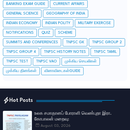
BANKING EXAM GUIDE
CURRENT AFFAIRS
GENERAL SCIENCE
GEOGRAPHY OF INDIA
INDIAN ECONOMY
INDIAN POLITY
MILITARY EXERCISE
NOTIFICATIONS
QUIZ
SCHEME
SUMMITS AND CONFERENCES
TNPSC GK
TNPSC GROUP 2
TNPSC GROUP 4
TNPSC HISTORY NOTES
TNPSC TAMIL
TNPSC TEST
TNPSC VAO
முக்கிய செயலிகள்
முக்கிய தினங்கள்
வினாவிடைகள்GUIDE
Hot Posts
உலக சமாதானப் போராளி வெண்புறா இரா.
கோபாலன் மறைவு:
August 03, 2026