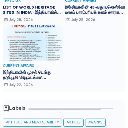
TNPSC GK
CURRENT AFFAIRS
LIST OF WORLD HERITAGE
இந்தியாவின் 45-வது யுனெஸ்கோ
SITES IN INDIA -இந்தியாவில்
உலகப் பாரம்பரியக் களம் சாரநாத்:
உள்ள 45 யுனெஸ்கோ உலக
TNPSC CURRENT AFFAIRS IN
July 28, 2026
July 28, 2026
பாரம்பரிய தளங்கள்:
TAMIL JULY 2026
CURRENT AFFAIRS
இந்தியாவின் முதல் டெங்கு
தடுப்பூசி 'கியூடெங்கா'
(Qdenga): TNPSC CURRENT
July 22, 2026
AFFAIRS IN TAMIL JULY 2026
Labels
APTITUDE AND MENTAL ABILITY
ARTICLE
AWARDS