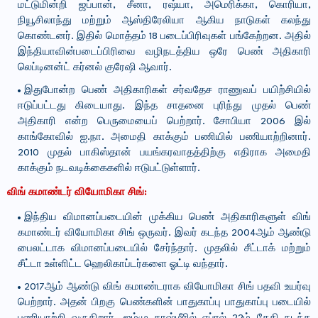
மட்டுமின்றி ஜப்பான், சீனா, ரஷ்யா, அமெரிக்கா, கொரியா,
நியூசிலாந்து மற்றும் ஆஸ்திரேலியா ஆகிய நாடுகள் கலந்து
கொண்டனர். இதில் மொத்தம் 18 படைப்பிரிவுகள் பங்கேற்றன. அதில்
இந்தியாவின்படைப்பிரிவை வழிநடத்திய ஒரே பெண் அதிகாரி
லெப்டினன்ட் கர்னல் குரேஷி ஆவார்.
இதுபோன்ற பெண் அதிகாரிகள் சர்வதேச ராணுவப் பயிற்சியில்
ஈடுப்பட்டது கிடையாது. இந்த சாதனை புரிந்து முதல் பெண்
அதிகாரி என்ற பெருமையைப் பெற்றார். சோபியா 2006 இல்
காங்கோவில் ஐ.நா. அமைதி காக்கும் பணியில் பணியாற்றினார்.
2010 முதல் பாகிஸ்தான் பயங்கரவாதத்திற்கு எதிராக அமைதி
காக்கும் நடவடிக்கைகளில் ஈடுபட்டுள்ளார்.
விங் கமாண்டர் வியோமிகா சிங்:
இந்திய விமானப்படையின் முக்கிய பெண் அதிகாரிகளுள் விங்
கமாண்டர் வியோமிகா சிங் ஒருவர். இவர் கடந்த 2004ஆம் ஆண்டு
பைலட்டாக விமானப்படையில் சேர்ந்தார். முதலில் சீட்டாக் மற்றும்
சீட்டா உள்ளிட்ட ஹெலிகாப்டர்களை ஓட்டி வந்தார்.
2017ஆம் ஆண்டு விங் கமாண்டராக வியோமிகா சிங் பதவி உயர்வு
பெற்றார். அதன் பிறகு பெண்களின் பாதுகாப்பு பாதுகாப்பு படையில்