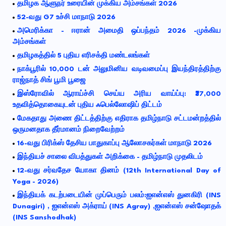
தமிழக ஆளுநர் உரையின் முக்கிய அம்சங்கள் 2026
52-வது G7 உச்சி மாநாடு 2026
அமெரிக்கா - ஈரான் அமைதி ஒப்பந்தம் 2026 -முக்கிய
அம்சங்கள்
தமிழகத்தில் 5 புதிய எரிசக்தி மண்டலங்கள்
நாக்பூரில் 10,000 டன் அலுமினிய வடிவமைப்பு இயந்திரத்திற்கு
ராஜ்நாத் சிங் பூமி பூஜை
இஸ்ரோவில் ஆராய்ச்சி செய்ய அரிய வாய்ப்பு: ₹37,000
உதவித்தொகையுடன் புதிய ஃபெல்லோஷிப் திட்டம்
மேகதாது அணை திட்டத்திற்கு எதிராக தமிழ்நாடு சட்டமன்றத்தில்
ஒருமனதாக தீர்மானம் நிறைவேற்றம்
16-வது பிரிக்ஸ் தேசிய பாதுகாப்பு ஆலோசகர்கள் மாநாடு 2026
இந்தியச் சாலை விபத்துகள் அறிக்கை - தமிழ்நாடு முதலிடம்
12-வது சர்வதேச யோகா தினம் (12th International Day of
Yoga - 2026)
இந்தியக் கடற்படையின் முப்பெரும் பலம்:ஐஎன்எஸ் துனகிரி (INS
Dunagiri) , ஐஎன்எஸ் அக்ராய் (INS Agray) ,ஐஎன்எஸ் சன்ஷோதக்
(INS Sanshodhak)