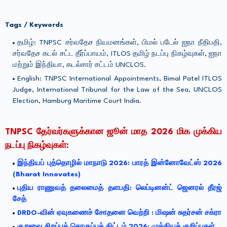
Tags / Keywords
தமிழ்: TNPSC சர்வதேச நியமனங்கள், பிமல் படேல் ஐநா நீதிபதி,
சர்வதேச கடல் சட்ட தீர்ப்பாயம், ITLOS தமிழ் நடப்பு நிகழ்வுகள், ஐநா
மற்றும் இந்தியா, கடல்சார் சட்டம் UNCLOS.
English: TNPSC International Appointments, Bimal Patel ITLOS
Judge, International Tribunal for the Law of the Sea, UNCLOS
Election, Hamburg Maritime Court India.
TNPSC தேர்வர்களுக்கான ஜூன் மாத 2026 மிக முக்கிய
நடப்பு நிகழ்வுகள்:
இந்தியப் புத்தொழில் மாநாடு 2026: பாரத் இன்னோவேட்ஸ் 2026
(Bharat Innovates)
புதிய ராணுவத் தலைமைத் தளபதி: லெப்டினன்ட் ஜெனரல் தீரஜ்
சேத்
DRDO-வின் ஏவுகணைச் சோதனை வெற்றி : மிஷன் சுதர்சன் சக்ரா
குறுவை சிறப்புத் தொகுப்புத் திட்டம் 2026: முக்கியக் குறிப்புகள்