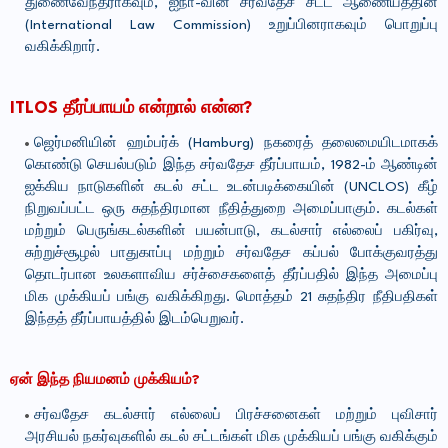
துணைவேந்தராகவும், ஐநா-வின் சர்வதேச சட்ட ஆணையத்தின்
(International Law Commission) உறுப்பினராகவும் பொறுப்பு
வகிக்கிறார்.
ITLOS தீர்ப்பாயம் என்றால் என்ன?
ஜெர்மனியின் ஹம்பர்க் (Hamburg) நகரைத் தலைமையிடமாகக்
கொண்டு செயல்படும் இந்த சர்வதேச தீர்ப்பாயம், 1982-ம் ஆண்டின்
ஐக்கிய நாடுகளின் கடல் சட்ட உடன்படிக்கையின் (UNCLOS) கீழ்
நிறுவப்பட்ட ஒரு சுதந்திரமான நீதித்துறை அமைப்பாகும். கடல்கள்
மற்றும் பெருங்கடல்களின் பயன்பாடு, கடல்சார் எல்லைப் பகிர்வு,
சுற்றுச்சூழல் பாதுகாப்பு மற்றும் சர்வதேச கப்பல் போக்குவரத்து
தொடர்பான உலகளாவிய சர்ச்சைகளைத் தீர்ப்பதில் இந்த அமைப்பு
மிக முக்கியப் பங்கு வகிக்கிறது. மொத்தம் 21 சுதந்திர நீதிபதிகள்
இந்தத் தீர்ப்பாயத்தில் இடம்பெறுவர்.
ஏன் இந்த நியமனம் முக்கியம்?
சர்வதேச கடல்சார் எல்லைப் பிரச்சனைகள் மற்றும் புவிசார்
அரசியல் நகர்வுகளில் கடல் சட்டங்கள் மிக முக்கியப் பங்கு வகிக்கும்