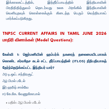
இக்காலகட்டத்தில், இத்தீர்ப்பாயத்தில் இந்தியாவின்
பிரதிநிதித்துவம் தொடர்வது உலக அரங்கில் இந்தியாவின்
வெளியுறவுக் கொள்கைக்குக் கிடைத்த பெரும் வெற்றியாகப்
பார்க்கப்படுகிறது.
TNPSC CURRENT AFFAIRS IN TAMIL JUNE 2026
மாதிரி வினாக்கள் (Model Questions):
கேள்வி 1: ஜெர்மனியின் ஹம்பர்க் நகரைத் தலைமையிடமாகக்
கொண்ட சர்வதேச கடல் சட்ட தீர்ப்பாயத்தின் (ITLOS) நீதிபதியாகத்
தேர்ந்தெடுக்கப்பட்ட இந்தியர் யார்?
அ) டி.ஒய். சந்திரசூட்
ஆ) பிமல் படேல்
இ) ஹரீஷ் சால்வே
ஈ) கே.கே. வேணுகோபால்
பதில்: ஆ) பிமல் படேல்