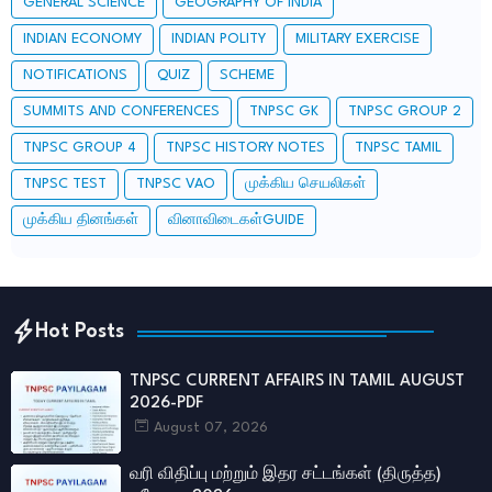
GENERAL SCIENCE
GEOGRAPHY OF INDIA
INDIAN ECONOMY
INDIAN POLITY
MILITARY EXERCISE
NOTIFICATIONS
QUIZ
SCHEME
SUMMITS AND CONFERENCES
TNPSC GK
TNPSC GROUP 2
TNPSC GROUP 4
TNPSC HISTORY NOTES
TNPSC TAMIL
TNPSC TEST
TNPSC VAO
முக்கிய செயலிகள்
முக்கிய தினங்கள்
வினாவிடைகள்GUIDE
Hot Posts
TNPSC CURRENT AFFAIRS IN TAMIL AUGUST
2026-PDF
August 07, 2026
வரி விதிப்பு மற்றும் இதர சட்​டங்​கள் (திருத்த)