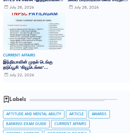
SITES IN INDIA -இந்தியாவில்
உலகப் பாரம்பரியக் களம் சாரநாத்:
உள்ள 45 யுனெஸ்கோ உலக
TNPSC CURRENT AFFAIRS IN
July 28, 2026
July 28, 2026
பாரம்பரிய தளங்கள்:
TAMIL JULY 2026
CURRENT AFFAIRS
இந்தியாவின் முதல் டெங்கு
தடுப்பூசி 'கியூடெங்கா'
(Qdenga): TNPSC CURRENT
July 22, 2026
AFFAIRS IN TAMIL JULY 2026
Labels
APTITUDE AND MENTAL ABILITY
ARTICLE
AWARDS
BANKING EXAM GUIDE
CURRENT AFFAIRS