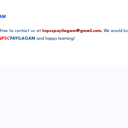
GAM
 free to contact us at
tnpscpayilagam@gmail.com.
We would lov
NPSC
PAYILAGAM
and happy learning!