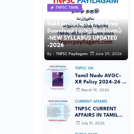
TNPSC TAMIL
TNPSC Group 2 and 4 Tamil
Ilakkanam Notes PDF Free
Download | தமிழ் இலக்கணம்
-NEW SYLLABUS UPDATED
-2026
By -
TNPSC Payilagam
June 29, 2026
TNPSC GK
Tamil Nadu AVGC-
XR Policy 2024-26 /
தமிழ்நாடு இயங்குபடம்,
March 19, 2026
விரிவாக்கப்பட்ட
மெய்நிகர் கொள்கை
CURRENT AFFAIRS
2026
TNPSC CURRENT
AFFAIRS IN TAMIL
JULY 2026-PDF
July 31, 2026