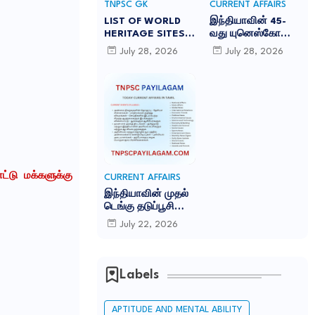
TNPSC GK
CURRENT AFFAIRS
LIST OF WORLD
இந்தியாவின் 45-
HERITAGE SITES
வது யுனெஸ்கோ
IN INDIA
உலகப் பாரம்பரியக்
July 28, 2026
July 28, 2026
-இந்தியாவில் உள்ள
களம் சாரநாத்:
45 யுனெஸ்கோ உலக
TNPSC CURRENT
பாரம்பரிய தளங்கள்:
AFFAIRS IN TAMIL
JULY 2026
்டு மக்களுக்கு
CURRENT AFFAIRS
இந்தியாவின் முதல்
டெங்கு தடுப்பூசி
'கியூடெங்கா'
July 22, 2026
(Qdenga): TNPSC
CURRENT AFFAIRS
IN TAMIL JULY
2026
Labels
APTITUDE AND MENTAL ABILITY