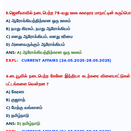
5.
ஜெனீவாவில் நடைபெற்ற 78-வது உலக சுகாதார மாநாட்டி
ன்
கருப்பொ
A)
ஆரோக்கியத்திற்கான ஒரு உலகம்
B)
நமது கிரகம், நமது ஆரோக்கியம்
C)
எனது ஆரோக்கியம், எனது உரிமை
D)
அனைவருக்கும் ஆரோக்கியம்
ANS:
A) ஆரோக்கியத்திற்கான ஒரு உலகம்
EXPL:
CURRENT AFFAIRS (26.05.2025-28.05.2025)
6.
டையூவில் நடைபெற்ற கேலோ இந்தியா கடற்கரை விளையாட்டுகள் 202
பட்டங்களை வென்றன
?
A)
கேரளா
B)
குஜராத்
C)
மேற்கு வங்காளம்
D)
தமிழ்நாடு
ANS:
D) தமிழ்நாடு