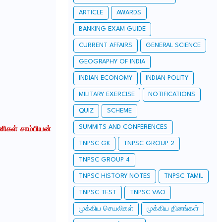
ARTICLE
AWARDS
BANKING EXAM GUIDE
CURRENT AFFAIRS
GENERAL SCIENCE
GEOGRAPHY OF INDIA
INDIAN ECONOMY
INDIAN POLITY
MILITARY EXERCISE
NOTIFICATIONS
QUIZ
SCHEME
SUMMITS AND CONFERENCES
ிகள் சாம்பியன்
TNPSC GK
TNPSC GROUP 2
TNPSC GROUP 4
TNPSC HISTORY NOTES
TNPSC TAMIL
TNPSC TEST
TNPSC VAO
முக்கிய செயலிகள்
முக்கிய தினங்கள்